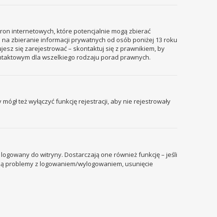
tron internetowych, które potencjalnie mogą zbierać
 na zbieranie informacji prywatnych od osób poniżej 13 roku
ujesz się zarejestrować – skontaktuj się z prawnikiem, by
ontaktowym dla wszelkiego rodzaju porad prawnych.
mógł też wyłączyć funkcję rejestracji, aby nie rejestrowały
ogowany do witryny. Dostarczają one również funkcję – jeśli
pują problemy z logowaniem/wylogowaniem, usunięcie