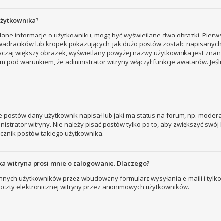
użytkownika?
tlane informacje o użytkowniku, mogą być wyświetlane dwa obrazki. Pierw
adracików lub kropek pokazujących, jak dużo postów zostało napisanych prz
yczaj większy obrazek, wyświetlany powyżej nazwy użytkownika jest znany
 pod warunkiem, że administrator witryny włączył funkcje awatarów. Jeśl
 postów dany użytkownik napisał lub jaki ma status na forum, np. modera
strator witryny. Nie należy pisać postów tylko po to, aby zwiększyć swój l
licznik postów takiego użytkownika.
a witryna prosi mnie o zalogowanie. Dlaczego?
nych użytkowników przez wbudowany formularz wysyłania e-maili i tylko wt
zty elektronicznej witryny przez anonimowych użytkowników.