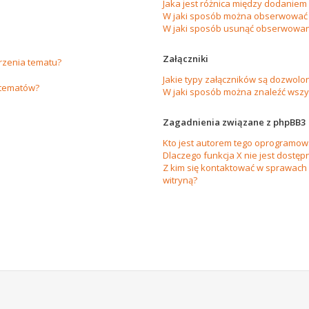
Jaka jest różnica między dodanie
W jaki sposób można obserwować 
W jaki sposób usunąć obserwowan
Załączniki
orzenia tematu?
Jakie typy załączników są dozwolon
 tematów?
W jaki sposób można znaleźć wszys
Zagadnienia związane z phpBB3
Kto jest autorem tego oprogramow
Dlaczego funkcja X nie jest dostęp
Z kim się kontaktować w sprawach
witryną?