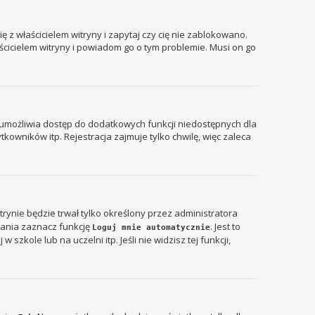
 z właścicielem witryny i zapytaj czy cię nie zablokowano.
aścicielem witryny i powiadom go o tym problemie. Musi on go
ja umożliwia dostęp do dodatkowych funkcji niedostępnych dla
kowników itp. Rejestracja zajmuje tylko chwilę, więc zaleca
itrynie będzie trwał tylko określony przez administratora
ania zaznacz funkcję
. Jest to
Loguj mnie automatycznie
zkole lub na uczelni itp. Jeśli nie widzisz tej funkcji,