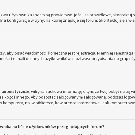
a użytkownika i hasło są prawidłowe. Jeżeli są prawidłowe, skontaktuj się
 konfiguracja witryny, na której znajduje się forum. Skontaktuj się z wł
 czy, aby pisać wiadomości, konieczna jest rejestracja. Niemniej rejestrac
ości i e-maili do innych użytkowników, możliwość przypisania do grup użyt
, witryna zachowa informację o tym, że twój pobyt na tej w
 automatycznie
rzez kogoś innego. Aby pozostać zalogowanym/zalogowaną, podczas logow
 komputera, np. w bibliotece, kawiarence internetowej, sali komputerowej w s
ownika na liście użytkowników przeglądających forum?