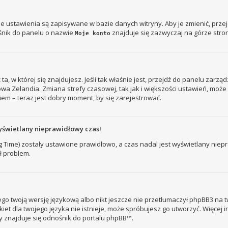
je ustawienia są zapisywane w bazie danych witryny. Aby je zmienić, prz
śnik do panelu o nazwie
znajduje się zazwyczaj na górze stron
Moje konto
ż ta, w której się znajdujesz. Jeśli tak właśnie jest, przejdź do panelu zar
owa Zelandia. Zmiana strefy czasowej, tak jak i większości ustawień, mo
iem – teraz jest dobry moment, by się zarejestrować.
yświetlany nieprawidłowy czas!
ng Time) zostały ustawione prawidłowo, a czas nadal jest wyświetlany nie
ł problem.
go twoją wersję językową albo nikt jeszcze nie przetłumaczył phpBB3 na t
kiet dla twojego języka nie istnieje, może spróbujesz go utworzyć. Więcej 
ny znajduje się odnośnik do portalu phpBB™.