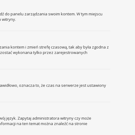
ejdź do panelu zarządzania swoim kontem. W tym miejscu
 witryny.
ządzania kontem i zmień strefę czasową, tak aby była zgodna z
że zostać wykonana tylko przez zarejestrowanych
prawidłowo, oznacza to, że czas na serwerze jest ustawiony
wój język. Zapytaj administratora witryny czy może
informacji na ten temat można znaleźć na stronie