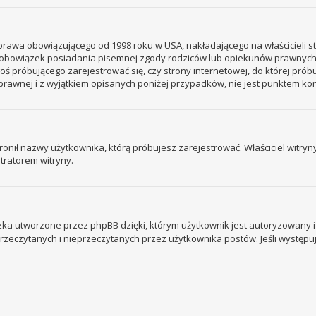
– prawa obowiązującego od 1998 roku w USA, nakładającego na właścicieli s
 – obowiązek posiadania pisemnej zgody rodziców lub opiekunów prawnych
ogoś próbującego zarejestrować się, czy strony internetowej, do której prób
rawnej i z wyjątkiem opisanych poniżej przypadków, nie jest punktem k
ronił nazwy użytkownika, którą próbujesz zarejestrować. Właściciel witryny 
tratorem witryny.
ka utworzone przez phpBB dzięki, którym użytkownik jest autoryzowany i l
 przeczytanych i nieprzeczytanych przez użytkownika postów. Jeśli wystę