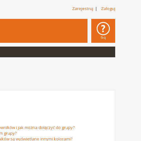
Zarejestruj
|
Zaloguj
faq
owników i jak można dołączyć do grupy?
em grupy?
ików są wyświetlane innymi kolorami?