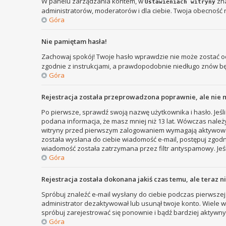
W panelu zarządzania kontem, w
zna
Ustawieniach witryny
administratorów, moderatorów i dla ciebie. Twoja obecność 
Góra
Nie pamiętam hasła!
Zachowaj spokój! Twoje hasło wprawdzie nie może zostać od
zgodnie z instrukcjami, a prawdopodobnie niedługo znów b
Góra
Rejestracja została przeprowadzona poprawnie, ale nie 
Po pierwsze, sprawdź swoją nazwę użytkownika i hasło. Jeśli
podana informacja, że masz mniej niż 13 lat. Wówczas należy
witryny przed pierwszym zalogowaniem wymagają aktywowania r
została wysłana do ciebie wiadomość e-mail, postępuj zgodni
wiadomość została zatrzymana przez filtr antyspamowy. Jeśl
Góra
Rejestracja została dokonana jakiś czas temu, ale teraz 
Spróbuj znaleźć e-mail wysłany do ciebie podczas pierwszej 
administrator dezaktywował lub usunął twoje konto. Wiele wit
spróbuj zarejestrować się ponownie i bądź bardziej aktyw
Góra