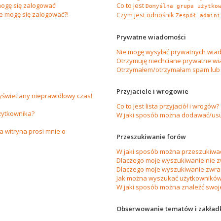
ogę się zalogować!
Co to jest
Domyślna grupa użytko
ie mogę się zalogować?!
Czym jest odnośnik
Zespół admini
Prywatne wiadomości
Nie mogę wysyłać prywatnych wiad
Otrzymuję niechciane prywatne wi
Otrzymałem/otrzymałam spam lub ob
Przyjaciele i wrogowie
yświetlany nieprawidłowy czas!
Co to jest lista przyjaciół i wrogów?
żytkownika?
W jaki sposób można dodawać/usuw
 witryna prosi mnie o
Przeszukiwanie forów
W jaki sposób można przeszukiwać
Dlaczego moje wyszukiwanie nie 
Dlaczego moje wyszukiwanie zwrac
Jak można wyszukać użytkownikó
W jaki sposób można znaleźć swoje
Obserwowanie tematów i zakład