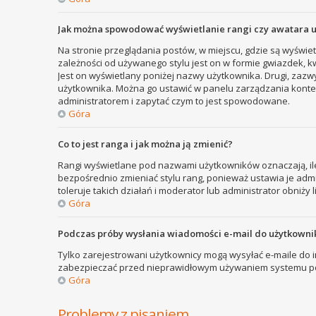
Jak można spowodować wyświetlanie rangi czy awatara 
Na stronie przeglądania postów, w miejscu, gdzie są wyświe
zależności od używanego stylu jest on w formie gwiazdek, kw
Jest on wyświetlany poniżej nazwy użytkownika. Drugi, zazw
użytkownika. Można go ustawić w panelu zarządzania kontem
administratorem i zapytać czym to jest spowodowane.
Góra
Co to jest ranga i jak można ją zmienić?
Rangi wyświetlane pod nazwami użytkowników oznaczają, ile
bezpośrednio zmieniać stylu rang, ponieważ ustawia je admini
toleruje takich działań i moderator lub administrator obniży 
Góra
Podczas próby wysłania wiadomości e-mail do użytkownik
Tylko zarejestrowani użytkownicy mogą wysyłać e-maile do in
zabezpieczać przed nieprawidłowym używaniem systemu poc
Góra
Problemy z pisaniem