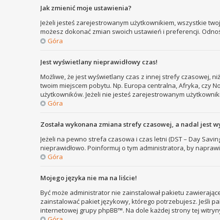
Jak zmienić moje ustawienia?
Jeżeli jesteś zarejestrowanym użytkownikiem, wszystkie two
możesz dokonać zmian swoich ustawień i preferencji. Odno
Góra
Jest wyświetlany nieprawidłowy czas!
Możliwe, że jest wyświetlany czas z innej strefy czasowej, ni
twoim miejscem pobytu. Np. Europa centralna, Afryka, czy N
użytkowników. Jeżeli nie jesteś zarejestrowanym użytkownik
Góra
Została wykonana zmiana strefy czasowej, a nadal jest w
Jeżeli na pewno strefa czasowa i czas letni (DST – Day Savi
nieprawidłowo. Poinformuj o tym administratora, by naprawi
Góra
Mojego języka nie ma na liście!
Być może administrator nie zainstalował pakietu zawierające
zainstalować pakiet językowy, którego potrzebujesz. Jeśli pa
internetowej grupy phpBB™. Na dole każdej strony tej witry
Góra