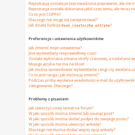
Rejestracja została przeprowadzona poprawnie, ale nie m
Rejestracja została dokonana jakiś czas temu, ale teraz n
Co to jest COPPA?
Dlaczego nie mogę się zarejestrować?
Jak działa funkcja
?
Usuń ciasteczka witryny
Preferencje i ustawienia użytkowników
Jak zmienić moje ustawienia?
Jest wyświetlany nieprawidłowy czas!
Została wykonana zmiana strefy czasowej, a nadal jest w
Mojego języka nie ma na liście!
Jak można spowodować wyświetlanie rangi czy awatara u
Co to jest ranga i jak można ją zmienić?
Podczas próby wysłania wiadomości e-mail do użytkownika
zalogowanie. Dlaczego?
Problemy z pisaniem
Jak utworzyć nowy temat na forum?
W jaki sposób można zmienić lub usunąć post?
W jaki sposób można dodać podpis do swojego postu?
W jaki sposób można utworzyć ankietę?
Dlaczego nie można dodać więcej opcji ankiety?