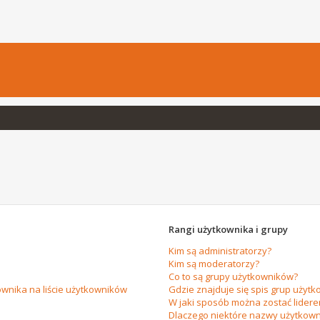
Rangi użytkownika i grupy
Kim są administratorzy?
Kim są moderatorzy?
Co to są grupy użytkowników?
wnika na liście użytkowników
Gdzie znajduje się spis grup użytk
W jaki sposób można zostać lider
Dlaczego niektóre nazwy użytkown