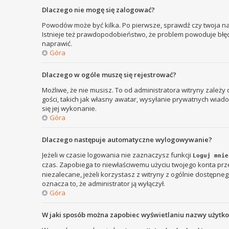
Dlaczego nie mogę się zalogować?
Powodów może być kilka. Po pierwsze, sprawdź czy twoja nazw
Istnieje też prawdopodobieństwo, że problem powoduje błędna
naprawić.
Góra
Dlaczego w ogóle muszę się rejestrować?
Możliwe, że nie musisz. To od administratora witryny zależy
gości, takich jak własny awatar, wysyłanie prywatnych wiadom
się jej wykonanie.
Góra
Dlaczego następuje automatyczne wylogowywanie?
Jeżeli w czasie logowania nie zaznaczysz funkcji
Loguj mnie
czas. Zapobiega to niewłaściwemu użyciu twojego konta p
niezalecane, jeżeli korzystasz z witryny z ogólnie dostępnego
oznacza to, że administrator ją wyłączył.
Góra
W jaki sposób można zapobiec wyświetlaniu nazwy użytk