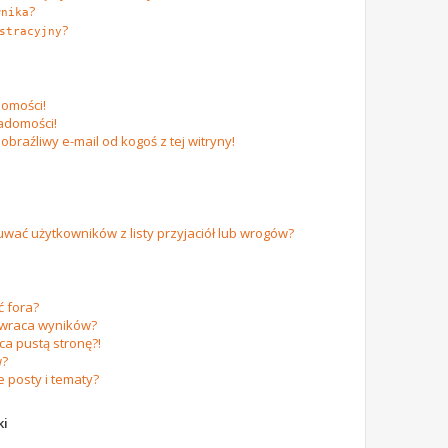
?
wnika
?
stracyjny
omości!
adomości!
raźliwy e-mail od kogoś z tej witryny!
ać użytkowników z listy przyjaciół lub wrogów?
 fora?
zwraca wyników?
a pustą stronę?!
w?
 posty i tematy?
ki