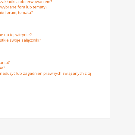
m zakładki a obserwowaniem?
wybrane fora lub tematy?
ie forum, tematu?
e na tej witrynie?
tkie swoje załączniki?
ania?
na?
 nadużyć lub zagadnień prawnych związanych z tą