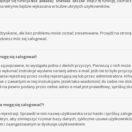
jduje się funkcja
. Włącz tę funkcję, zaznac
Nie pokazuj statusu online
na witrynie będzie wykazana w liczbie ukrytych użytkowników.
zyskane, ale bez problemu może zostać zresetowane. Przejdź na stronę l
ędziesz móc się zalogować.
mogę się zalogować!
 są poprawne, to wystąpiła jedna z dwóch przyczyn. Pierwszą z nich może 
 wykonać instrukcje wysłane na twój adres e-mail. Jeśli nie to było przyc
ejestracji przez osobę rejestrującą się lub przez administratora. Inform
e z zawartymi w niej instrukcjami. Jeżeli taka wiadomość do ciebie nie do
i na pewno podany przez ciebie adres e-mail jest prawidłowy, spróbuj sk
nie mogę się zalogować?!
rejestracji. Sprawdź w nim nazwę użytkownika oraz hasło i spróbuj zalogo
ryn, aby zmniejszyć rozmiar bazy danych, cyklicznie usuwa użytkowników, któ
nym i zaangażowanym w dyskusje użytkownikiem.