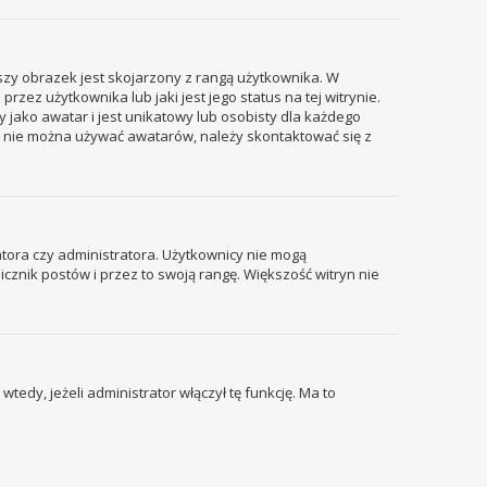
szy obrazek jest skojarzony z rangą użytkownika. W
ez użytkownika lub jaki jest jego status na tej witrynie.
 jako awatar i jest unikatowy lub osobisty dla każdego
i nie można używać awatarów, należy skontaktować się z
tora czy administratora. Użytkownicy nie mogą
icznik postów i przez to swoją rangę. Większość witryn nie
edy, jeżeli administrator włączył tę funkcję. Ma to