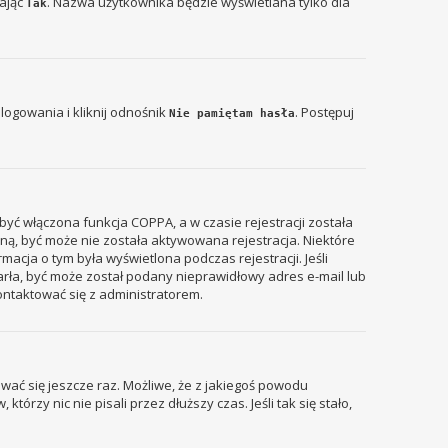
zając
. Nazwa użytkownika będzie wyświetlana tylko dla
Tak
ogowania i kliknij odnośnik
. Postępuj
Nie pamiętam hasła
być włączona funkcja COPPA, a w czasie rejestracji została
zyną, być może nie została aktywowana rejestracja. Niektóre
acja o tym była wyświetlona podczas rejestracji. Jeśli
tarła, być może został podany nieprawidłowy adres e-mail lub
ontaktować się z administratorem.
wać się jeszcze raz. Możliwe, że z jakiegoś powodu
rzy nic nie pisali przez dłuższy czas. Jeśli tak się stało,