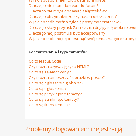
W jaki sposób zmienić lub usunąć ankietę?
Dlaczego nie mam dostępu do forum?
Dlaczego nie mogę dodawać załączników?
Dlaczego otrzymałem/otrzymałam ostrzeżenie?
W jaki sposób można zgłosić posty moderatorowi?
Do czego służy przycisk
znajdujący się w oknie tw
Zapisz
Dlaczego mój post musi być akceptowany?
W jaki sposób mogę przesunąć swój temat na górę strony
Formatowanie i typy tematów
Co to jest BBCode?
Czy można używać języka HTML?
Co to są są emotikony?
Czy można umieszczać obrazki w poście?
Co to są ogłoszenia globalne?
Co to są ogłoszenia?
Co to są przyklejone tematy?
Co to są zamknięte tematy?
Co to są ikony tematu?
Problemy z logowaniem i rejestracją