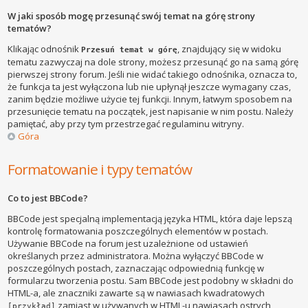
W jaki sposób mogę przesunąć swój temat na górę strony
tematów?
Klikając odnośnik
, znajdujący się w widoku
Przesuń temat w górę
tematu zazwyczaj na dole strony, możesz przesunąć go na samą górę
pierwszej strony forum. Jeśli nie widać takiego odnośnika, oznacza to,
że funkcja ta jest wyłączona lub nie upłynął jeszcze wymagany czas,
zanim będzie możliwe użycie tej funkcji. Innym, łatwym sposobem na
przesunięcie tematu na początek, jest napisanie w nim postu. Należy
pamiętać, aby przy tym przestrzegać regulaminu witryny.
Góra
Formatowanie i typy tematów
Co to jest BBCode?
BBCode jest specjalną implementacją języka HTML, która daje lepszą
kontrolę formatowania poszczególnych elementów w postach.
Używanie BBCode na forum jest uzależnione od ustawień
określanych przez administratora. Można wyłączyć BBCode w
poszczególnych postach, zaznaczając odpowiednią funkcję w
formularzu tworzenia postu. Sam BBCode jest podobny w składni do
HTML-a, ale znaczniki zawarte są w nawiasach kwadratowych
zamiast w używanych w HTML-u nawiasach ostrych
[przykład]