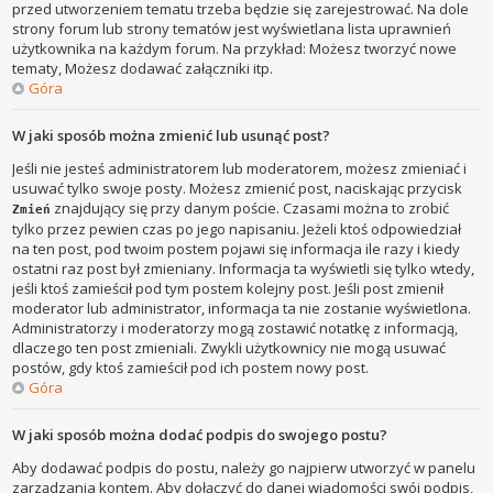
przed utworzeniem tematu trzeba będzie się zarejestrować. Na dole
strony forum lub strony tematów jest wyświetlana lista uprawnień
użytkownika na każdym forum. Na przykład: Możesz tworzyć nowe
tematy, Możesz dodawać załączniki itp.
Góra
W jaki sposób można zmienić lub usunąć post?
Jeśli nie jesteś administratorem lub moderatorem, możesz zmieniać i
usuwać tylko swoje posty. Możesz zmienić post, naciskając przycisk
znajdujący się przy danym poście. Czasami można to zrobić
Zmień
tylko przez pewien czas po jego napisaniu. Jeżeli ktoś odpowiedział
na ten post, pod twoim postem pojawi się informacja ile razy i kiedy
ostatni raz post był zmieniany. Informacja ta wyświetli się tylko wtedy,
jeśli ktoś zamieścił pod tym postem kolejny post. Jeśli post zmienił
moderator lub administrator, informacja ta nie zostanie wyświetlona.
Administratorzy i moderatorzy mogą zostawić notatkę z informacją,
dlaczego ten post zmieniali. Zwykli użytkownicy nie mogą usuwać
postów, gdy ktoś zamieścił pod ich postem nowy post.
Góra
W jaki sposób można dodać podpis do swojego postu?
Aby dodawać podpis do postu, należy go najpierw utworzyć w panelu
zarządzania kontem. Aby dołączyć do danej wiadomości swój podpis,