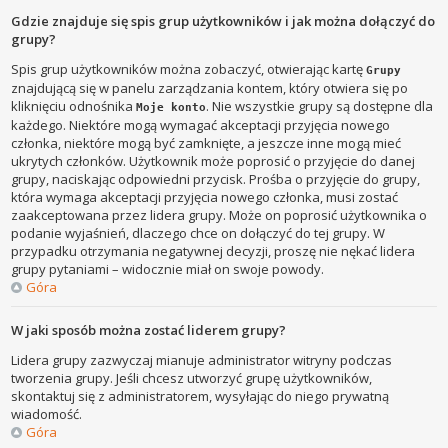
Gdzie znajduje się spis grup użytkowników i jak można dołączyć do
grupy?
Spis grup użytkowników można zobaczyć, otwierając kartę
Grupy
znajdującą się w panelu zarządzania kontem, który otwiera się po
kliknięciu odnośnika
. Nie wszystkie grupy są dostępne dla
Moje konto
każdego. Niektóre mogą wymagać akceptacji przyjęcia nowego
członka, niektóre mogą być zamknięte, a jeszcze inne mogą mieć
ukrytych członków. Użytkownik może poprosić o przyjęcie do danej
grupy, naciskając odpowiedni przycisk. Prośba o przyjęcie do grupy,
która wymaga akceptacji przyjęcia nowego członka, musi zostać
zaakceptowana przez lidera grupy. Może on poprosić użytkownika o
podanie wyjaśnień, dlaczego chce on dołączyć do tej grupy. W
przypadku otrzymania negatywnej decyzji, proszę nie nękać lidera
grupy pytaniami – widocznie miał on swoje powody.
Góra
W jaki sposób można zostać liderem grupy?
Lidera grupy zazwyczaj mianuje administrator witryny podczas
tworzenia grupy. Jeśli chcesz utworzyć grupę użytkowników,
skontaktuj się z administratorem, wysyłając do niego prywatną
wiadomość.
Góra