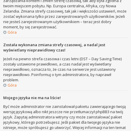
zarządzania kontem i zmień strefę czasową, tak aby była zgodna z
twoim miejscem pobytu. Np. Europa centralna, Afryka, czy Nowa
Zelandia. Zmiana strefy czasowej, tak jak i większości ustawień, może
zostać wykonana tylko przez zarejestrowanych użytkowników. Jeżeli
nie jesteś zarejestrowanym użytkownikiem – teraz jest dobry
moment, by się zarejestrować.
Góra
Została wykonana zmiana strefy czasowej, a nadal jest
wyświetlany nieprawidłowy czas!
Jeżeli na pewno strefa czasowa i czas letni (DST – Day Saving Time)
zostały ustawione prawidłowo, a czas nadal jest wyświetlany
nieprawidłowo, oznacza to, że czas na serwerze jest ustawiony
nieprawidłowo. Poinformuj o tym administratora, by naprawił
problem.
Góra
Mojego języka nie ma na liście!
Być może administrator nie zainstalował pakietu zawierającego twoją
wersję językową albo nikt jeszcze nie przetłumaczył phpBB3 na twój
język. Zapytaj administratora witryny czy może zainstalować pakiet
językowy, którego potrzebujesz. Jeśli pakiet dla twojego języka nie
istnieje, może spróbujesz go utworzyć. Więcej informacji na ten temat