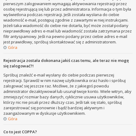
pierwszym zalogowaniem wymagają aktywowania rejestracji przez
osobę rejestrującą się lub przez administratora. Informacja o tym była
wyświetlona podczas rejestracji. Jeśli została wysłana do ciebie
wiadomość e-mail, postępuj zgodnie z zawartymi w niej instrukcjami.
Jeżeli taka wiadomość do ciebie nie dotarła, być może został podany
nieprawidłowy adres e-mail lub wiadomość została zatrzymana przez
filtr antyspamowy. Jeśli na pewno podany przez ciebie adres e-mail
jest prawidłowy, spróbuj skontaktować się z administratorem.
Góra
Rejestracja została dokonana jakiś czas temu, ale teraz nie mogę
się zalogować?!
Spróbuj znaleźć e-mail wysłany do ciebie podczas pierwszej
rejestracji. Sprawdź w nim nazwę użytkownika oraz hasło i spróbuj
zalogować się jeszcze raz. Możliwe, że z jakiegoś powodu
administrator dezaktywował lub usunął twoje konto. Wiele witryn, aby
zmniejszyć rozmiar bazy danych, cyklicznie usuwa użytkowników,
którzy nic nie pisali przez dłuższy czas. Jeśli tak się stało, spróbuj
zarejestrować się ponownie i bądź bardziej aktywnym i
zaangażowanym w dyskusje użytkownikiem.
Góra
Co to jest COPPA?