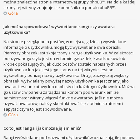
można znaleźć na stronie internetowej grupy phpBB™. Na dole każdej
strony tej witryny znajduje się odnośnik do portalu phpBB™.
Góra
Jak można spowodować wyświetlanie rangi czy awatara
użytkownika?
Na stronie przeglądania postów, w miejscu, gdzie są wyświetlane
informacje o użytkowniku, mogą być wyświetlane dwa obrazki.
Pierwszy obrazek jest skojarzony z rangą użytkownika. W zależności
od używanego stylu jest on w formie gwiazdek, kwadracików lub
kropek pokazujących, jak dużo postów zostało napisanych przez
użytkownika lub jaki jest jego status na tej witrynie. Jest on
wyświetlany poniżej nazwy użytkownika. Drugi, zazwyczaj większy
obrazek, wyświetlany powyżej nazwy użytkownika jest znany jako
awatar i jest unikatowy lub osobisty dla każdego użytkownika. Można
go ustawić w panelu zarządzania kontem pod warunkiem, że
administrator witryny włączył funkcje awatarów. Jeśli nie można
używać awatarów, należy skontaktować się z administratorem i
zapytać czym to jest spowodowane.
Góra
Co to jest ranga i jak można ją zmienić?
Rangi wyświetlane pod nazwami użytkowników oznaczają, ile postów