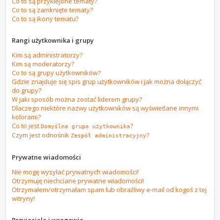
Co to są przyklejone tematy?
Co to są zamknięte tematy?
Co to są ikony tematu?
Rangi użytkownika i grupy
Kim są administratorzy?
Kim są moderatorzy?
Co to są grupy użytkowników?
Gdzie znajduje się spis grup użytkowników i jak można dołączyć
do grupy?
W jaki sposób można zostać liderem grupy?
Dlaczego niektóre nazwy użytkowników są wyświetlane innymi
kolorami?
Co to jest
?
Domyślna grupa użytkownika
Czym jest odnośnik
?
Zespół administracyjny
Prywatne wiadomości
Nie mogę wysyłać prywatnych wiadomości!
Otrzymuję niechciane prywatne wiadomości!
Otrzymałem/otrzymałam spam lub obraźliwy e-mail od kogoś z tej
witryny!