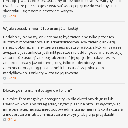
Limit opcji w ankiecie jest ustalany przez administratora witryny. Jeśli
uważasz, że potrzebujesz wstawić więcej opcji niż dozwolony limit,
skontaktuj się z administratorem witryny.
Góra
W jaki sposób zmienić lub usunąć ankietę?
Podobnie, jak posty, ankiety mogą być zmieniane tylko przez ich
autorów, moderatorów lub administratorów. Aby zmienić ankietę,
należy dokonać zmiany pierwszego postu w wątku, z którym zawsze
związana jest ankieta. Jeśli nikt jeszcze nie oddał głosu w ankiecie, jej
autor może usunąć ankietę lub zmienić jej opcje. Jednakże, jeśli w
ankiecie zostały już oddane głosy, tylko moderatorzy lub
administratorzy mogą ją zmienić, lub usunąć. Zapobiega to
modyfikowaniu ankiety w czasie jej trwania.
Góra
Dlaczego nie mam dostępu do forum?
Niektóre fora mogą być dostępne tylko dla określonych grup lub
użytkowników. Aby przeglądać, czytać, pisać na nich lub wykonywać
inne operacje, musisz mieć odpowiednie uprawnienia. Skontaktuj się
z moderatorem lub administratorem witryny, aby ci je przydzielił.
Góra