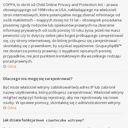
COPPA, to skrót od Child Online Privacy and Protection Act – prawa
obowiązującego od 1998 roku w USA, nakładającego na właścicieli
stron internetowych, które potencjalnie mogą zbierać informacje od
osób małoletnich – mających mniej niż 13 lat – obowiązek posiadania
pisemnej zgody rodziców lub opiekunów prawnych na zbieranie
informacji prywatnych od osób poniżej 13 roku życia. Jeżeli nie masz
pewności czy to dotyczy ciebie jako kogoś próbującego zarejestrować
się, czy strony internetowej, do której próbujesz się zarejestrować –
skontaktuj się z prawnikiem, by uzyskać wyjaśnienie. Grupa phpBB™
nie dostarcza pomocy prawnej i z wyjątkiem opisanych poniżej
przypadków, nie jest punktem kontaktowym dla wszelkiego rodzaju
porad prawnych.
Góra
Dlaczego nie mogę się zarejestrować?
Być może właściciel witryny zablokował twój adres IP lub zabronił
nazwy użytkownika, którą próbujesz zarejestrować. Właściciel witryny
mógł też wyłączyć funkcję rejestracji, aby nie rejestrowały się nowe
osoby. W sprawie pomocy, skontaktuj się z administratorem witryny.
Góra
Jak działa funkcja
?
Usuń ciasteczka witryny