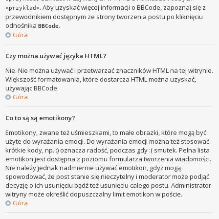
. Aby uzyskać więcej informacji o BBCode, zapoznaj się z
<przykład>
przewodnikiem dostępnym ze strony tworzenia postu po kliknięciu
odnośnika
.
BBCode
Góra
Czy można używać języka HTML?
Nie. Nie można używać i przetwarzać znaczników HTML na tej witrynie.
Większość formatowania, które dostarcza HTML można uzyskać,
używając BBCode.
Góra
Co to są są emotikony?
Emotikony, zwane też uśmieszkami, to małe obrazki, które mogą być
użyte do wyrażania emocji. Do wyrażania emocji można też stosować
krótkie kody, np. :) oznacza radość, podczas gdy :( smutek. Pełna lista
emotikon jest dostępna z poziomu formularza tworzenia wiadomości.
Nie należy jednak nadmiernie używać emotikon, gdyż mogą
spowodować, że post stanie się nieczytelny i moderator może podjąć
decyzję o ich usunięciu bądź też usunięciu całego postu. Administrator
witryny może określić dopuszczalny limit emotikon w poście.
Góra