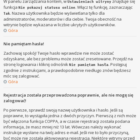
W panelu zarządzania kontem, w
znajduje się
Ustawieniach witryny
funkcja
. Włącz tę funkcję, zaznaczając
Nie pokazuj statusu online
. Nazwa użytkownika będzie wyświetlana tylko dla
Tak
administratorów, moderatorów i dla ciebie. Twoja obecność na
witrynie będzie wykazana w liczbie ukrytych użytkowników.
Góra
Nie pamiętam hasła!
Zachowaj spokój! Twoje hasło wprawdzie nie może zostać
odzyskane, ale bez problemu może zostać zresetowane. Przejdź na
stronę logowania i kliknij odnośnik
. Postępuj
Nie pamiętam hasła
zgodnie z instrukcjami, a prawdopodobnie niedługo znów będziesz
móc się zalogować.
Góra
Rejestracja została przeprowadzona poprawnie, ale nie mogę się
zalogować!
Po pierwsze, sprawdź swoją nazwę użytkownika i hasło. Jeśli są
poprawne, to wystąpiła jedna z dwóch przyczyn. Pierwszą z nich może
być włączona funkcja COPPA, a w czasie rejestracji została podana
informacja, że masz mniej niż 13 lat. Wówczas należy wykonać
instrukcje wysłane na twój adres e-mail. Jeśli nie to było przyczyną,
być może nie została aktywowana rejestracja. Niektóre witryny przed