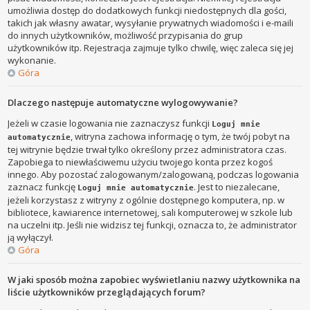
umożliwia dostęp do dodatkowych funkcji niedostępnych dla gości,
takich jak własny awatar, wysyłanie prywatnych wiadomości i e-maili
do innych użytkowników, możliwość przypisania do grup
użytkowników itp. Rejestracja zajmuje tylko chwilę, więc zaleca się jej
wykonanie.
Góra
Dlaczego następuje automatyczne wylogowywanie?
Jeżeli w czasie logowania nie zaznaczysz funkcji
Loguj mnie
, witryna zachowa informację o tym, że twój pobyt na
automatycznie
tej witrynie będzie trwał tylko określony przez administratora czas.
Zapobiega to niewłaściwemu użyciu twojego konta przez kogoś
innego. Aby pozostać zalogowanym/zalogowaną, podczas logowania
zaznacz funkcję
. Jest to niezalecane,
Loguj mnie automatycznie
jeżeli korzystasz z witryny z ogólnie dostępnego komputera, np. w
bibliotece, kawiarence internetowej, sali komputerowej w szkole lub
na uczelni itp. Jeśli nie widzisz tej funkcji, oznacza to, że administrator
ją wyłączył.
Góra
W jaki sposób można zapobiec wyświetlaniu nazwy użytkownika na
liście użytkowników przeglądających forum?