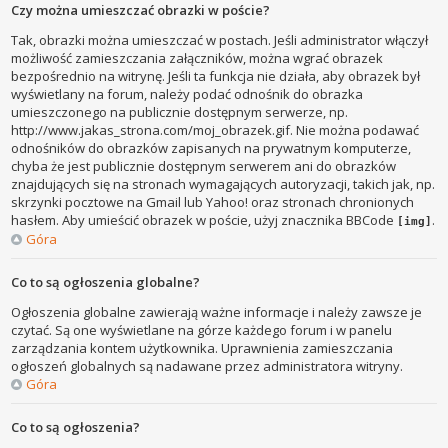
Czy można umieszczać obrazki w poście?
Tak, obrazki można umieszczać w postach. Jeśli administrator włączył
możliwość zamieszczania załączników, można wgrać obrazek
bezpośrednio na witrynę. Jeśli ta funkcja nie działa, aby obrazek był
wyświetlany na forum, należy podać odnośnik do obrazka
umieszczonego na publicznie dostępnym serwerze, np.
http://www.jakas_strona.com/moj_obrazek.gif. Nie można podawać
odnośników do obrazków zapisanych na prywatnym komputerze,
chyba że jest publicznie dostępnym serwerem ani do obrazków
znajdujących się na stronach wymagających autoryzacji, takich jak, np.
skrzynki pocztowe na Gmail lub Yahoo! oraz stronach chronionych
hasłem. Aby umieścić obrazek w poście, użyj znacznika BBCode
.
[img]
Góra
Co to są ogłoszenia globalne?
Ogłoszenia globalne zawierają ważne informacje i należy zawsze je
czytać. Są one wyświetlane na górze każdego forum i w panelu
zarządzania kontem użytkownika. Uprawnienia zamieszczania
ogłoszeń globalnych są nadawane przez administratora witryny.
Góra
Co to są ogłoszenia?