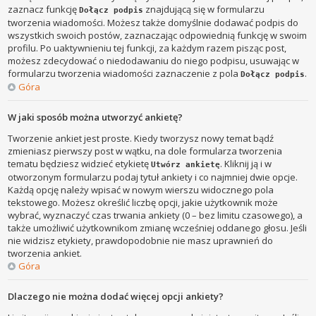
zaznacz funkcję
znajdującą się w formularzu
Dołącz podpis
tworzenia wiadomości. Możesz także domyślnie dodawać podpis do
wszystkich swoich postów, zaznaczając odpowiednią funkcję w swoim
profilu. Po uaktywnieniu tej funkcji, za każdym razem pisząc post,
możesz zdecydować o niedodawaniu do niego podpisu, usuwając w
formularzu tworzenia wiadomości zaznaczenie z pola
.
Dołącz podpis
Góra
W jaki sposób można utworzyć ankietę?
Tworzenie ankiet jest proste. Kiedy tworzysz nowy temat bądź
zmieniasz pierwszy post w wątku, na dole formularza tworzenia
tematu będziesz widzieć etykietę
. Kliknij ją i w
Utwórz ankietę
otworzonym formularzu podaj tytuł ankiety i co najmniej dwie opcje.
Każdą opcję należy wpisać w nowym wierszu widocznego pola
tekstowego. Możesz określić liczbę opcji, jakie użytkownik może
wybrać, wyznaczyć czas trwania ankiety (0 – bez limitu czasowego), a
także umożliwić użytkownikom zmianę wcześniej oddanego głosu. Jeśli
nie widzisz etykiety, prawdopodobnie nie masz uprawnień do
tworzenia ankiet.
Góra
Dlaczego nie można dodać więcej opcji ankiety?