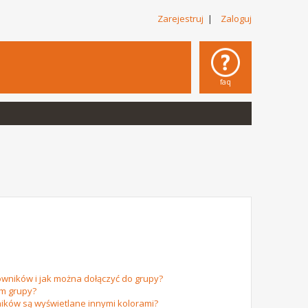
Zarejestruj
|
Zaloguj
faq
owników i jak można dołączyć do grupy?
em grupy?
ików są wyświetlane innymi kolorami?