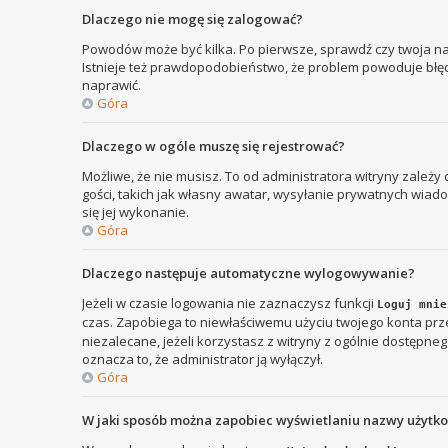
Dlaczego nie mogę się zalogować?
Powodów może być kilka. Po pierwsze, sprawdź czy twoja nazw
Istnieje też prawdopodobieństwo, że problem powoduje błędna
naprawić.
Góra
Dlaczego w ogóle muszę się rejestrować?
Możliwe, że nie musisz. To od administratora witryny zależy
gości, takich jak własny awatar, wysyłanie prywatnych wiadom
się jej wykonanie.
Góra
Dlaczego następuje automatyczne wylogowywanie?
Jeżeli w czasie logowania nie zaznaczysz funkcji
Loguj mnie
czas. Zapobiega to niewłaściwemu użyciu twojego konta p
niezalecane, jeżeli korzystasz z witryny z ogólnie dostępnego
oznacza to, że administrator ją wyłączył.
Góra
W jaki sposób można zapobiec wyświetlaniu nazwy użytk