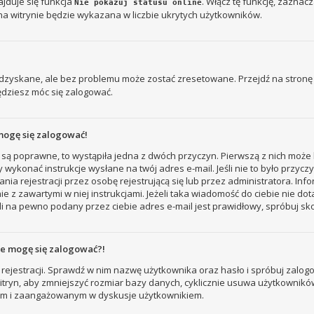
jduje się funkcja
. Włącz tę funkcję, zaznac
Nie pokazuj statusu online
na witrynie będzie wykazana w liczbie ukrytych użytkowników.
zyskane, ale bez problemu może zostać zresetowane. Przejdź na stronę l
ędziesz móc się zalogować.
mogę się zalogować!
 są poprawne, to wystąpiła jedna z dwóch przyczyn. Pierwszą z nich może 
 wykonać instrukcje wysłane na twój adres e-mail. Jeśli nie to było przyc
ejestracji przez osobę rejestrującą się lub przez administratora. Inform
e z zawartymi w niej instrukcjami. Jeżeli taka wiadomość do ciebie nie do
i na pewno podany przez ciebie adres e-mail jest prawidłowy, spróbuj sk
nie mogę się zalogować?!
rejestracji. Sprawdź w nim nazwę użytkownika oraz hasło i spróbuj zalogo
ryn, aby zmniejszyć rozmiar bazy danych, cyklicznie usuwa użytkowników, któ
nym i zaangażowanym w dyskusje użytkownikiem.