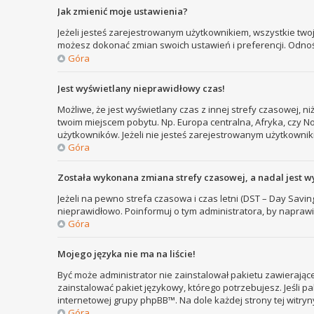
Jak zmienić moje ustawienia?
Jeżeli jesteś zarejestrowanym użytkownikiem, wszystkie two
możesz dokonać zmian swoich ustawień i preferencji. Odno
Góra
Jest wyświetlany nieprawidłowy czas!
Możliwe, że jest wyświetlany czas z innej strefy czasowej, ni
twoim miejscem pobytu. Np. Europa centralna, Afryka, czy N
użytkowników. Jeżeli nie jesteś zarejestrowanym użytkownik
Góra
Została wykonana zmiana strefy czasowej, a nadal jest w
Jeżeli na pewno strefa czasowa i czas letni (DST – Day Savi
nieprawidłowo. Poinformuj o tym administratora, by naprawi
Góra
Mojego języka nie ma na liście!
Być może administrator nie zainstalował pakietu zawierające
zainstalować pakiet językowy, którego potrzebujesz. Jeśli pa
internetowej grupy phpBB™. Na dole każdej strony tej witry
Góra