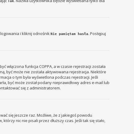
zając
. Nazwa użytkownika będzie wyświetlana tylko dla
Tak
ogowania i kliknij odnośnik
. Postępuj
Nie pamiętam hasła
być włączona funkcja COPPA, a w czasie rejestracji została
zyną, być może nie została aktywowana rejestracja. Niektóre
acja o tym była wyświetlona podczas rejestracji. Jeśli
tarła, być może został podany nieprawidłowy adres e-mail lub
ontaktować się z administratorem.
wać się jeszcze raz. Możliwe, że z jakiegoś powodu
rzy nic nie pisali przez dłuższy czas. Jeśli tak się stało,