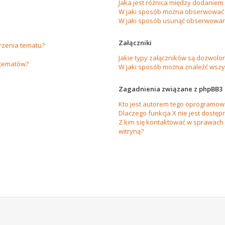
Jaka jest różnica między dodanie
W jaki sposób można obserwować 
W jaki sposób usunąć obserwowan
Załączniki
orzenia tematu?
Jakie typy załączników są dozwolon
 tematów?
W jaki sposób można znaleźć wszys
Zagadnienia związane z phpBB3
Kto jest autorem tego oprogramow
Dlaczego funkcja X nie jest dostęp
Z kim się kontaktować w sprawach
witryną?