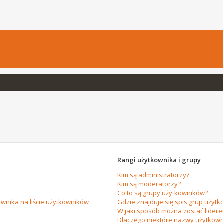
Rangi użytkownika i grupy
Kim są administratorzy?
Kim są moderatorzy?
Co to są grupy użytkowników?
wnika na liście użytkowników
Gdzie znajduje się spis grup użytk
W jaki sposób można zostać lider
Dlaczego niektóre nazwy użytkown