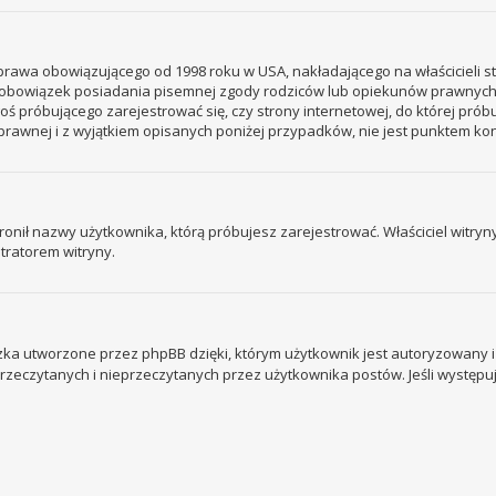
– prawa obowiązującego od 1998 roku w USA, nakładającego na właścicieli s
 – obowiązek posiadania pisemnej zgody rodziców lub opiekunów prawnych
ogoś próbującego zarejestrować się, czy strony internetowej, do której prób
rawnej i z wyjątkiem opisanych poniżej przypadków, nie jest punktem k
ronił nazwy użytkownika, którą próbujesz zarejestrować. Właściciel witryny 
tratorem witryny.
ka utworzone przez phpBB dzięki, którym użytkownik jest autoryzowany i l
 przeczytanych i nieprzeczytanych przez użytkownika postów. Jeśli wystę