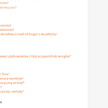
?
wnika
?
stracyjny
omości!
adomości!
raźliwy e-mail od kogoś z tej witryny!
ać użytkowników z listy przyjaciół lub wrogów?
 fora?
zwraca wyników?
a pustą stronę?!
w?
 posty i tematy?
ki