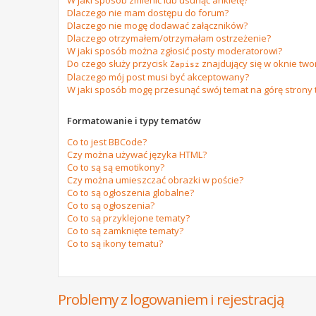
W jaki sposób zmienić lub usunąć ankietę?
Dlaczego nie mam dostępu do forum?
Dlaczego nie mogę dodawać załączników?
Dlaczego otrzymałem/otrzymałam ostrzeżenie?
W jaki sposób można zgłosić posty moderatorowi?
Do czego służy przycisk
znajdujący się w oknie tw
Zapisz
Dlaczego mój post musi być akceptowany?
W jaki sposób mogę przesunąć swój temat na górę strony
Formatowanie i typy tematów
Co to jest BBCode?
Czy można używać języka HTML?
Co to są są emotikony?
Czy można umieszczać obrazki w poście?
Co to są ogłoszenia globalne?
Co to są ogłoszenia?
Co to są przyklejone tematy?
Co to są zamknięte tematy?
Co to są ikony tematu?
Problemy z logowaniem i rejestracją