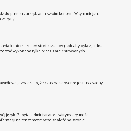
ejdź do panelu zarządzania swoim kontem. W tym miejscu
 witryny.
ządzania kontem i zmień strefę czasową, tak aby była zgodna z
że zostać wykonana tylko przez zarejestrowanych
prawidłowo, oznacza to, że czas na serwerze jest ustawiony
wój język. Zapytaj administratora witryny czy może
informacji na ten temat można znaleźć na stronie