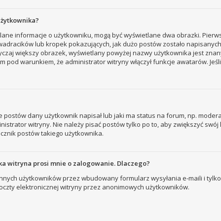
użytkownika?
tlane informacje o użytkowniku, mogą być wyświetlane dwa obrazki. Pierw
adracików lub kropek pokazujących, jak dużo postów zostało napisanych prz
yczaj większy obrazek, wyświetlany powyżej nazwy użytkownika jest znany
 pod warunkiem, że administrator witryny włączył funkcje awatarów. Jeśl
 postów dany użytkownik napisał lub jaki ma status na forum, np. modera
strator witryny. Nie należy pisać postów tylko po to, aby zwiększyć swój l
licznik postów takiego użytkownika.
a witryna prosi mnie o zalogowanie. Dlaczego?
nych użytkowników przez wbudowany formularz wysyłania e-maili i tylko wt
zty elektronicznej witryny przez anonimowych użytkowników.