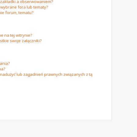
m zakładki a obserwowaniem?
wybrane fora lub tematy?
ie forum, tematu?
e na tej witrynie?
tkie swoje załączniki?
ania?
na?
 nadużyć lub zagadnień prawnych związanych z tą