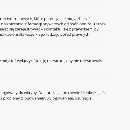
tron internetowych, które potencjalnie mogą zbierać
 na zbieranie informacji prywatnych od osób poniżej 13 roku
ujesz się zarejestrować – skontaktuj się z prawnikiem, by
ontaktowym dla wszelkiego rodzaju porad prawnych.
mógł też wyłączyć funkcję rejestracji, aby nie rejestrowały
ogowany do witryny. Dostarczają one również funkcję – jeśli
pują problemy z logowaniem/wylogowaniem, usunięcie