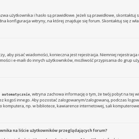
a użytkownika i hasło są prawidłowe. Jeżeli są prawidłowe, skontaktuj się
 konfiguracja witryny, na której znajduje się forum. Skontaktuj się z wł
 czy, aby pisać wiadomości, konieczna jest rejestracja. Niemniej rejestrac
ości i e-maili do innych użytkowników, możliwość przypisania do grup użyt
, witryna zachowa informację o tym, że twój pobyt na tej w
 automatycznie
rzez kogoś innego. Aby pozostać zalogowanym/zalogowaną, podczas logow
 komputera, np. w bibliotece, kawiarence internetowej, sali komputerowej w s
ownika na liście użytkowników przeglądających forum?