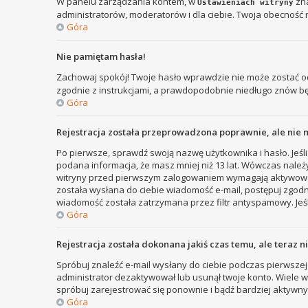
W panelu zarządzania kontem, w
zna
Ustawieniach witryny
administratorów, moderatorów i dla ciebie. Twoja obecność 
Góra
Nie pamiętam hasła!
Zachowaj spokój! Twoje hasło wprawdzie nie może zostać od
zgodnie z instrukcjami, a prawdopodobnie niedługo znów b
Góra
Rejestracja została przeprowadzona poprawnie, ale nie 
Po pierwsze, sprawdź swoją nazwę użytkownika i hasło. Jeśli
podana informacja, że masz mniej niż 13 lat. Wówczas należy
witryny przed pierwszym zalogowaniem wymagają aktywowania r
została wysłana do ciebie wiadomość e-mail, postępuj zgodni
wiadomość została zatrzymana przez filtr antyspamowy. Jeśl
Góra
Rejestracja została dokonana jakiś czas temu, ale teraz 
Spróbuj znaleźć e-mail wysłany do ciebie podczas pierwszej 
administrator dezaktywował lub usunął twoje konto. Wiele wit
spróbuj zarejestrować się ponownie i bądź bardziej aktyw
Góra