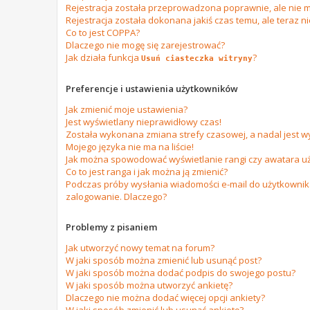
Rejestracja została przeprowadzona poprawnie, ale nie m
Rejestracja została dokonana jakiś czas temu, ale teraz n
Co to jest COPPA?
Dlaczego nie mogę się zarejestrować?
Jak działa funkcja
?
Usuń ciasteczka witryny
Preferencje i ustawienia użytkowników
Jak zmienić moje ustawienia?
Jest wyświetlany nieprawidłowy czas!
Została wykonana zmiana strefy czasowej, a nadal jest w
Mojego języka nie ma na liście!
Jak można spowodować wyświetlanie rangi czy awatara u
Co to jest ranga i jak można ją zmienić?
Podczas próby wysłania wiadomości e-mail do użytkownika
zalogowanie. Dlaczego?
Problemy z pisaniem
Jak utworzyć nowy temat na forum?
W jaki sposób można zmienić lub usunąć post?
W jaki sposób można dodać podpis do swojego postu?
W jaki sposób można utworzyć ankietę?
Dlaczego nie można dodać więcej opcji ankiety?