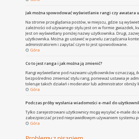
Jak można spowodować wyświetlanie rangi czy awatara 
Na stronie przeglądania postów, w miejscu, gdzie są wyświe
zależności od używanego stylu jest on w formie gwiazdek, kw
Jest on wyświetlany poniżej nazwy użytkownika. Drugi, zazw
użytkownika. Można go ustawić w panelu zarządzania kontem
administratorem i zapytać czym to jest spowodowane.
Góra
Co to jest ranga i jak można ją zmienić?
Rangi wyświetlane pod nazwami użytkowników oznaczają, ile
bezpośrednio zmieniać stylu rang, ponieważ ustawia je admini
toleruje takich działań i moderator lub administrator obniży 
Góra
Podczas próby wysłania wiadomości e-mail do użytkownik
Tylko zarejestrowani użytkownicy mogą wysyłać e-maile do in
zabezpieczać przed nieprawidłowym używaniem systemu poc
Góra
Problemy z pisaniem