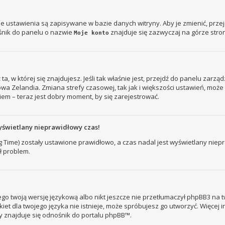
je ustawienia są zapisywane w bazie danych witryny. Aby je zmienić, prz
śnik do panelu o nazwie
znajduje się zazwyczaj na górze stron
Moje konto
ż ta, w której się znajdujesz. Jeśli tak właśnie jest, przejdź do panelu zar
owa Zelandia. Zmiana strefy czasowej, tak jak i większości ustawień, mo
iem – teraz jest dobry moment, by się zarejestrować.
yświetlany nieprawidłowy czas!
ng Time) zostały ustawione prawidłowo, a czas nadal jest wyświetlany nie
ł problem.
go twoją wersję językową albo nikt jeszcze nie przetłumaczył phpBB3 na t
kiet dla twojego języka nie istnieje, może spróbujesz go utworzyć. Więcej 
ny znajduje się odnośnik do portalu phpBB™.