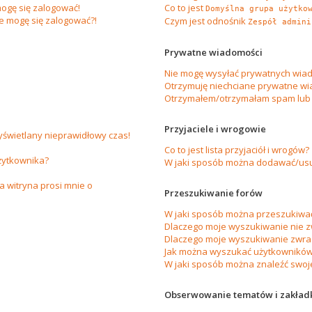
ogę się zalogować!
Co to jest
Domyślna grupa użytko
ie mogę się zalogować?!
Czym jest odnośnik
Zespół admini
Prywatne wiadomości
Nie mogę wysyłać prywatnych wiad
Otrzymuję niechciane prywatne wi
Otrzymałem/otrzymałam spam lub ob
Przyjaciele i wrogowie
yświetlany nieprawidłowy czas!
Co to jest lista przyjaciół i wrogów?
żytkownika?
W jaki sposób można dodawać/usuw
 witryna prosi mnie o
Przeszukiwanie forów
W jaki sposób można przeszukiwać
Dlaczego moje wyszukiwanie nie 
Dlaczego moje wyszukiwanie zwrac
Jak można wyszukać użytkownikó
W jaki sposób można znaleźć swoje
Obserwowanie tematów i zakład