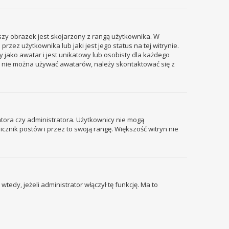
szy obrazek jest skojarzony z rangą użytkownika. W
ez użytkownika lub jaki jest jego status na tej witrynie.
 jako awatar i jest unikatowy lub osobisty dla każdego
i nie można używać awatarów, należy skontaktować się z
tora czy administratora. Użytkownicy nie mogą
icznik postów i przez to swoją rangę. Większość witryn nie
edy, jeżeli administrator włączył tę funkcję. Ma to