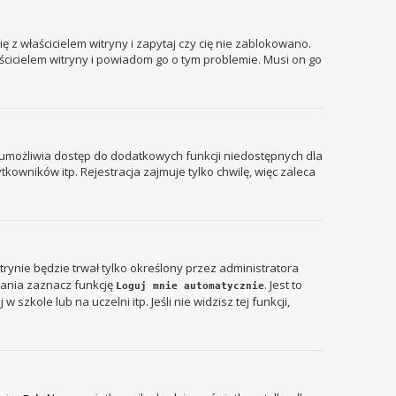
 z właścicielem witryny i zapytaj czy cię nie zablokowano.
aścicielem witryny i powiadom go o tym problemie. Musi on go
ja umożliwia dostęp do dodatkowych funkcji niedostępnych dla
kowników itp. Rejestracja zajmuje tylko chwilę, więc zaleca
itrynie będzie trwał tylko określony przez administratora
ania zaznacz funkcję
. Jest to
Loguj mnie automatycznie
zkole lub na uczelni itp. Jeśli nie widzisz tej funkcji,