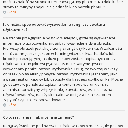
można znaleźć na stronie internetowej grupy phpBB™. Na dole każdej
strony tej witryny znajduje się odnośnik do portalu phpBB™.
Góra
Jak można spowodować wyświetlanie rangi czy awatara
użytkownika?
Na stronie przeglądania postów, w miejscu, gdzie są wyświetlane
informacje o użytkowniku, mogą być wyświetlane dwa obrazki.
Pierwszy obrazek jest skojarzony z rangą użytkownika. W zależności
od używanego stylu jest on w formie gwiazdek, kwadracików lub
kropek pokazujących, jak dużo postów zostało napisanych przez
użytkownika lub jaki jest jego status na tej witrynie. Jest on
wyświetlany poniżej nazwy użytkownika. Drugi, zazwyczaj większy
obrazek, wyświetlany powyżej nazwy użytkownika jest znany jako
awatar i jest unikatowy lub osobisty dla każdego użytkownika. Można
go ustawić w panelu zarządzania kontem pod warunkiem, że
administrator witryny włączył funkcje awatarów. Jeśli nie można
używać awatarów, należy skontaktować się z administratorem i
zapytać czym to jest spowodowane.
Góra
Co to jest ranga i jak można ją zmienić?
Rangi wyświetlane pod nazwami użytkowników oznaczają, ile postów