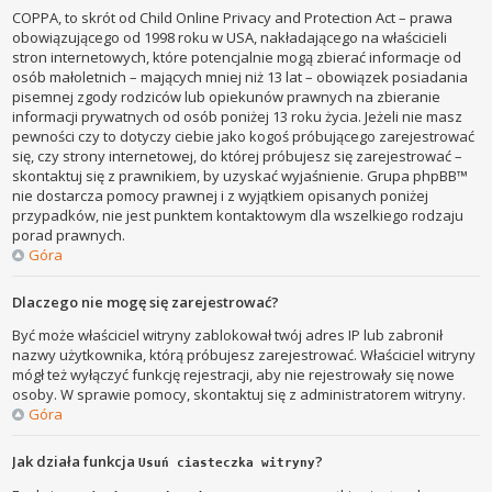
COPPA, to skrót od Child Online Privacy and Protection Act – prawa
obowiązującego od 1998 roku w USA, nakładającego na właścicieli
stron internetowych, które potencjalnie mogą zbierać informacje od
osób małoletnich – mających mniej niż 13 lat – obowiązek posiadania
pisemnej zgody rodziców lub opiekunów prawnych na zbieranie
informacji prywatnych od osób poniżej 13 roku życia. Jeżeli nie masz
pewności czy to dotyczy ciebie jako kogoś próbującego zarejestrować
się, czy strony internetowej, do której próbujesz się zarejestrować –
skontaktuj się z prawnikiem, by uzyskać wyjaśnienie. Grupa phpBB™
nie dostarcza pomocy prawnej i z wyjątkiem opisanych poniżej
przypadków, nie jest punktem kontaktowym dla wszelkiego rodzaju
porad prawnych.
Góra
Dlaczego nie mogę się zarejestrować?
Być może właściciel witryny zablokował twój adres IP lub zabronił
nazwy użytkownika, którą próbujesz zarejestrować. Właściciel witryny
mógł też wyłączyć funkcję rejestracji, aby nie rejestrowały się nowe
osoby. W sprawie pomocy, skontaktuj się z administratorem witryny.
Góra
Jak działa funkcja
?
Usuń ciasteczka witryny