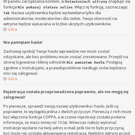
W panelu zarządzania kontem, w
znajduje się
Ustawieniach witryny
funkcja
. Włącz tę funkcję, zaznaczając
Nie pokazuj statusu online
. Nazwa użytkownika będzie wyświetlana tylko dla
Tak
administratorów, moderatorów i dla ciebie. Twoja obecność na
witrynie będzie wykazana w liczbie ukrytych użytkowników.
Góra
Nie pamiętam hasła!
Zachowaj spokój! Twoje hasło wprawdzie nie może zostać
odzyskane, ale bez problemu może zostać zresetowane. Przejdź na
stronę logowania i kliknij odnośnik
. Postępuj
Nie pamiętam hasła
zgodnie z instrukcjami, a prawdopodobnie niedługo znów będziesz
móc się zalogować.
Góra
Rejestracja została przeprowadzona poprawnie, ale nie mogę się
zalogować!
Po pierwsze, sprawdź swoją nazwę użytkownika i hasło. Jeśli są
poprawne, to wystąpiła jedna z dwóch przyczyn. Pierwszą z nich może
być włączona funkcja COPPA, a w czasie rejestracji została podana
informacja, że masz mniej niż 13 lat. Wówczas należy wykonać
instrukcje wysłane na twój adres e-mail. Jeśli nie to było przyczyną,
być może nie została aktywowana rejestracja. Niektóre witryny przed