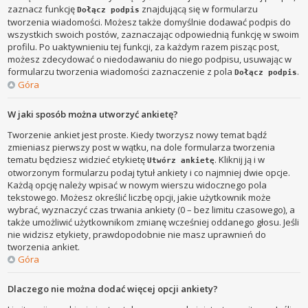
zaznacz funkcję
znajdującą się w formularzu
Dołącz podpis
tworzenia wiadomości. Możesz także domyślnie dodawać podpis do
wszystkich swoich postów, zaznaczając odpowiednią funkcję w swoim
profilu. Po uaktywnieniu tej funkcji, za każdym razem pisząc post,
możesz zdecydować o niedodawaniu do niego podpisu, usuwając w
formularzu tworzenia wiadomości zaznaczenie z pola
.
Dołącz podpis
Góra
W jaki sposób można utworzyć ankietę?
Tworzenie ankiet jest proste. Kiedy tworzysz nowy temat bądź
zmieniasz pierwszy post w wątku, na dole formularza tworzenia
tematu będziesz widzieć etykietę
. Kliknij ją i w
Utwórz ankietę
otworzonym formularzu podaj tytuł ankiety i co najmniej dwie opcje.
Każdą opcję należy wpisać w nowym wierszu widocznego pola
tekstowego. Możesz określić liczbę opcji, jakie użytkownik może
wybrać, wyznaczyć czas trwania ankiety (0 – bez limitu czasowego), a
także umożliwić użytkownikom zmianę wcześniej oddanego głosu. Jeśli
nie widzisz etykiety, prawdopodobnie nie masz uprawnień do
tworzenia ankiet.
Góra
Dlaczego nie można dodać więcej opcji ankiety?