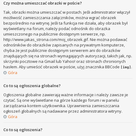
Czy można umieszczać obrazki w poście?
Tak, obrazki można umieszczać w postach. Jeśli administrator włączył
możliwość zamieszczania załączników, można wgrać obrazek
bezpośrednio na witrynę. Jeśli ta funkcja nie działa, aby obrazek był
wyświetlany na forum, należy podać odnośnik do obrazka
umieszczonego na publicznie dostępnym serwerze, np.
http://www.jakas_strona.com/moj_obrazek.gif. Nie można podawać
odnośników do obrazków zapisanych na prywatnym komputerze,
chyba że jest publicznie dostępnym serwerem ani do obrazków
znajdujących się na stronach wymagających autoryzacji, takich jak, np.
skrzynki pocztowe na Gmail lub Yahoo! oraz stronach chronionych
hasłem. Aby umieścić obrazek w poście, użyj znacznika BBCode
.
[img]
Góra
Co to są ogłoszenia globalne?
Ogłoszenia globalne zawierają ważne informacje i należy zawsze je
czytać. Są one wyświetlane na górze każdego forum i w panelu
zarządzania kontem użytkownika. Uprawnienia zamieszczania
ogłoszeń globalnych są nadawane przez administratora witryny.
Góra
Co to są ogłoszenia?