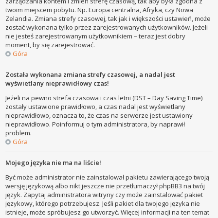
zarządzania kontem i zmień strefę czasową, tak aby była zgodna z
twoim miejscem pobytu. Np. Europa centralna, Afryka, czy Nowa
Zelandia. Zmiana strefy czasowej, tak jak i większości ustawień, może
zostać wykonana tylko przez zarejestrowanych użytkowników. Jeżeli
nie jesteś zarejestrowanym użytkownikiem – teraz jest dobry
moment, by się zarejestrować.
Góra
Została wykonana zmiana strefy czasowej, a nadal jest
wyświetlany nieprawidłowy czas!
Jeżeli na pewno strefa czasowa i czas letni (DST – Day Saving Time)
zostały ustawione prawidłowo, a czas nadal jest wyświetlany
nieprawidłowo, oznacza to, że czas na serwerze jest ustawiony
nieprawidłowo. Poinformuj o tym administratora, by naprawił
problem.
Góra
Mojego języka nie ma na liście!
Być może administrator nie zainstalował pakietu zawierającego twoją
wersję językową albo nikt jeszcze nie przetłumaczył phpBB3 na twój
język. Zapytaj administratora witryny czy może zainstalować pakiet
językowy, którego potrzebujesz. Jeśli pakiet dla twojego języka nie
istnieje, może spróbujesz go utworzyć. Więcej informacji na ten temat