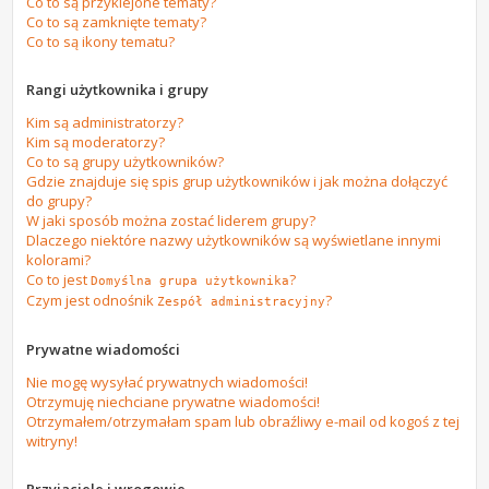
Co to są przyklejone tematy?
Co to są zamknięte tematy?
Co to są ikony tematu?
Rangi użytkownika i grupy
Kim są administratorzy?
Kim są moderatorzy?
Co to są grupy użytkowników?
Gdzie znajduje się spis grup użytkowników i jak można dołączyć
do grupy?
W jaki sposób można zostać liderem grupy?
Dlaczego niektóre nazwy użytkowników są wyświetlane innymi
kolorami?
Co to jest
?
Domyślna grupa użytkownika
Czym jest odnośnik
?
Zespół administracyjny
Prywatne wiadomości
Nie mogę wysyłać prywatnych wiadomości!
Otrzymuję niechciane prywatne wiadomości!
Otrzymałem/otrzymałam spam lub obraźliwy e-mail od kogoś z tej
witryny!