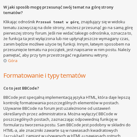
W jaki sposób mogę przesunąć swój temat na górę strony
tematów?
Klikając odnośnik
, znajdujący się w widoku
Przesuń temat w górę
tematu zazwyczaj na dole strony, możesz przesunąć go na samą górę
pierwszej strony forum. Jeśli nie widać takiego odnośnika, oznacza to,
że funkcja ta jest wyłączona lub nie upłynął jeszcze wymagany czas,
zanim będzie możliwe użycie tej funkcji. Innym, łatwym sposobem na
przesunięcie tematu na początek, jest napisanie w nim postu. Należy
pamiętać, aby przy tym przestrzegać regulaminu witryny.
Góra
Formatowanie i typy tematów
Co to jest BBCode?
BBCode jest specjalną implementacją języka HTML, która daje lepszą
kontrolę formatowania poszczególnych elementów w postach.
Używanie BBCode na forum jest uzależnione od ustawień
określanych przez administratora. Można wyłączyć BBCode w
poszczególnych postach, zaznaczając odpowiednią funkcję w
formularzu tworzenia postu. Sam BBCode jest podobny w składni do
HTML-a, ale znaczniki zawarte są w nawiasach kwadratowych
zamiast w używanych w HTML-u nawiasach ostrych
[przykład]