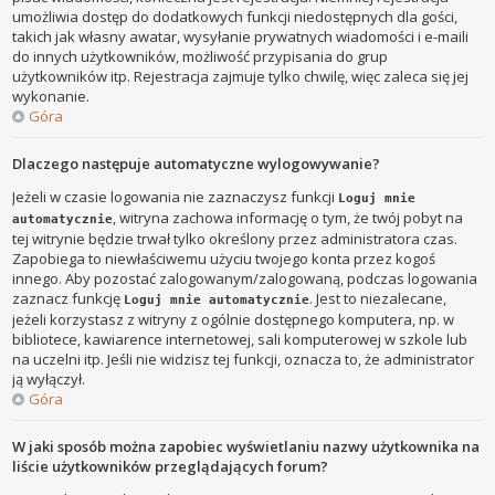
umożliwia dostęp do dodatkowych funkcji niedostępnych dla gości,
takich jak własny awatar, wysyłanie prywatnych wiadomości i e-maili
do innych użytkowników, możliwość przypisania do grup
użytkowników itp. Rejestracja zajmuje tylko chwilę, więc zaleca się jej
wykonanie.
Góra
Dlaczego następuje automatyczne wylogowywanie?
Jeżeli w czasie logowania nie zaznaczysz funkcji
Loguj mnie
, witryna zachowa informację o tym, że twój pobyt na
automatycznie
tej witrynie będzie trwał tylko określony przez administratora czas.
Zapobiega to niewłaściwemu użyciu twojego konta przez kogoś
innego. Aby pozostać zalogowanym/zalogowaną, podczas logowania
zaznacz funkcję
. Jest to niezalecane,
Loguj mnie automatycznie
jeżeli korzystasz z witryny z ogólnie dostępnego komputera, np. w
bibliotece, kawiarence internetowej, sali komputerowej w szkole lub
na uczelni itp. Jeśli nie widzisz tej funkcji, oznacza to, że administrator
ją wyłączył.
Góra
W jaki sposób można zapobiec wyświetlaniu nazwy użytkownika na
liście użytkowników przeglądających forum?