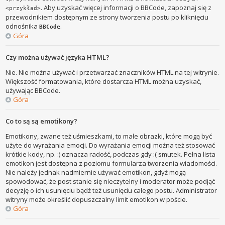
. Aby uzyskać więcej informacji o BBCode, zapoznaj się z
<przykład>
przewodnikiem dostępnym ze strony tworzenia postu po kliknięciu
odnośnika
.
BBCode
Góra
Czy można używać języka HTML?
Nie. Nie można używać i przetwarzać znaczników HTML na tej witrynie.
Większość formatowania, które dostarcza HTML można uzyskać,
używając BBCode.
Góra
Co to są są emotikony?
Emotikony, zwane też uśmieszkami, to małe obrazki, które mogą być
użyte do wyrażania emocji. Do wyrażania emocji można też stosować
krótkie kody, np. :) oznacza radość, podczas gdy :( smutek. Pełna lista
emotikon jest dostępna z poziomu formularza tworzenia wiadomości.
Nie należy jednak nadmiernie używać emotikon, gdyż mogą
spowodować, że post stanie się nieczytelny i moderator może podjąć
decyzję o ich usunięciu bądź też usunięciu całego postu. Administrator
witryny może określić dopuszczalny limit emotikon w poście.
Góra