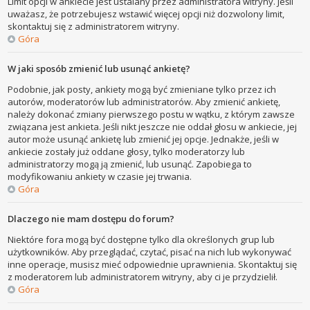
Limit opcji w ankiecie jest ustalany przez administratora witryny. Jeśli
uważasz, że potrzebujesz wstawić więcej opcji niż dozwolony limit,
skontaktuj się z administratorem witryny.
Góra
W jaki sposób zmienić lub usunąć ankietę?
Podobnie, jak posty, ankiety mogą być zmieniane tylko przez ich
autorów, moderatorów lub administratorów. Aby zmienić ankietę,
należy dokonać zmiany pierwszego postu w wątku, z którym zawsze
związana jest ankieta. Jeśli nikt jeszcze nie oddał głosu w ankiecie, jej
autor może usunąć ankietę lub zmienić jej opcje. Jednakże, jeśli w
ankiecie zostały już oddane głosy, tylko moderatorzy lub
administratorzy mogą ją zmienić, lub usunąć. Zapobiega to
modyfikowaniu ankiety w czasie jej trwania.
Góra
Dlaczego nie mam dostępu do forum?
Niektóre fora mogą być dostępne tylko dla określonych grup lub
użytkowników. Aby przeglądać, czytać, pisać na nich lub wykonywać
inne operacje, musisz mieć odpowiednie uprawnienia. Skontaktuj się
z moderatorem lub administratorem witryny, aby ci je przydzielił.
Góra