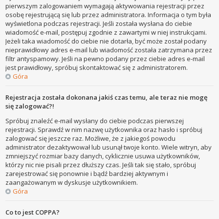
pierwszym zalogowaniem wymagają aktywowania rejestracji przez
osobę rejestrującą się lub przez administratora. Informacja o tym była
wyświetlona podczas rejestracji. Jeśli została wysłana do ciebie
wiadomość e-mail, postępuj zgodnie z zawartymi w niej instrukcjami.
Jeżeli taka wiadomość do ciebie nie dotarła, być może został podany
nieprawidłowy adres e-mail lub wiadomość została zatrzymana przez
filtr antyspamowy. Jeśli na pewno podany przez ciebie adres e-mail
jest prawidłowy, spróbuj skontaktować się z administratorem.
Góra
Rejestracja została dokonana jakiś czas temu, ale teraz nie mogę
się zalogować?!
Spróbuj znaleźć e-mail wysłany do ciebie podczas pierwszej
rejestracji. Sprawdź w nim nazwę użytkownika oraz hasło i spróbuj
zalogować się jeszcze raz. Możliwe, że z jakiegoś powodu
administrator dezaktywował lub usunął twoje konto. Wiele witryn, aby
zmniejszyć rozmiar bazy danych, cyklicznie usuwa użytkowników,
którzy nic nie pisali przez dłuższy czas. Jeśli tak się stało, spróbuj
zarejestrować się ponownie i bądź bardziej aktywnym i
zaangażowanym w dyskusje użytkownikiem.
Góra
Co to jest COPPA?