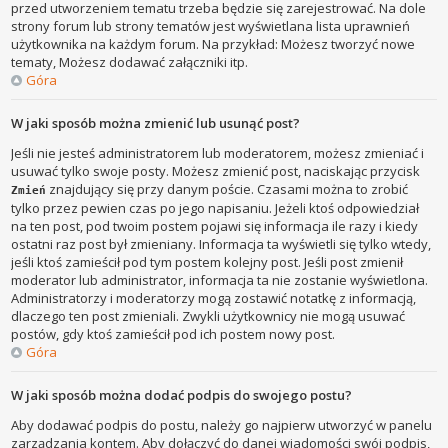
przed utworzeniem tematu trzeba będzie się zarejestrować. Na dole
strony forum lub strony tematów jest wyświetlana lista uprawnień
użytkownika na każdym forum. Na przykład: Możesz tworzyć nowe
tematy, Możesz dodawać załączniki itp.
Góra
W jaki sposób można zmienić lub usunąć post?
Jeśli nie jesteś administratorem lub moderatorem, możesz zmieniać i
usuwać tylko swoje posty. Możesz zmienić post, naciskając przycisk
znajdujący się przy danym poście. Czasami można to zrobić
Zmień
tylko przez pewien czas po jego napisaniu. Jeżeli ktoś odpowiedział
na ten post, pod twoim postem pojawi się informacja ile razy i kiedy
ostatni raz post był zmieniany. Informacja ta wyświetli się tylko wtedy,
jeśli ktoś zamieścił pod tym postem kolejny post. Jeśli post zmienił
moderator lub administrator, informacja ta nie zostanie wyświetlona.
Administratorzy i moderatorzy mogą zostawić notatkę z informacją,
dlaczego ten post zmieniali. Zwykli użytkownicy nie mogą usuwać
postów, gdy ktoś zamieścił pod ich postem nowy post.
Góra
W jaki sposób można dodać podpis do swojego postu?
Aby dodawać podpis do postu, należy go najpierw utworzyć w panelu
zarządzania kontem. Aby dołączyć do danej wiadomości swój podpis,