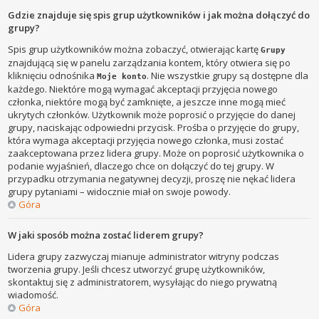
Gdzie znajduje się spis grup użytkowników i jak można dołączyć do
grupy?
Spis grup użytkowników można zobaczyć, otwierając kartę
Grupy
znajdującą się w panelu zarządzania kontem, który otwiera się po
kliknięciu odnośnika
. Nie wszystkie grupy są dostępne dla
Moje konto
każdego. Niektóre mogą wymagać akceptacji przyjęcia nowego
członka, niektóre mogą być zamknięte, a jeszcze inne mogą mieć
ukrytych członków. Użytkownik może poprosić o przyjęcie do danej
grupy, naciskając odpowiedni przycisk. Prośba o przyjęcie do grupy,
która wymaga akceptacji przyjęcia nowego członka, musi zostać
zaakceptowana przez lidera grupy. Może on poprosić użytkownika o
podanie wyjaśnień, dlaczego chce on dołączyć do tej grupy. W
przypadku otrzymania negatywnej decyzji, proszę nie nękać lidera
grupy pytaniami – widocznie miał on swoje powody.
Góra
W jaki sposób można zostać liderem grupy?
Lidera grupy zazwyczaj mianuje administrator witryny podczas
tworzenia grupy. Jeśli chcesz utworzyć grupę użytkowników,
skontaktuj się z administratorem, wysyłając do niego prywatną
wiadomość.
Góra