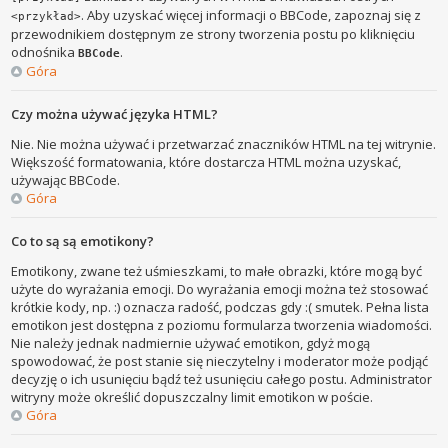
. Aby uzyskać więcej informacji o BBCode, zapoznaj się z
<przykład>
przewodnikiem dostępnym ze strony tworzenia postu po kliknięciu
odnośnika
.
BBCode
Góra
Czy można używać języka HTML?
Nie. Nie można używać i przetwarzać znaczników HTML na tej witrynie.
Większość formatowania, które dostarcza HTML można uzyskać,
używając BBCode.
Góra
Co to są są emotikony?
Emotikony, zwane też uśmieszkami, to małe obrazki, które mogą być
użyte do wyrażania emocji. Do wyrażania emocji można też stosować
krótkie kody, np. :) oznacza radość, podczas gdy :( smutek. Pełna lista
emotikon jest dostępna z poziomu formularza tworzenia wiadomości.
Nie należy jednak nadmiernie używać emotikon, gdyż mogą
spowodować, że post stanie się nieczytelny i moderator może podjąć
decyzję o ich usunięciu bądź też usunięciu całego postu. Administrator
witryny może określić dopuszczalny limit emotikon w poście.
Góra