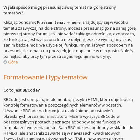
W jaki sposób mogę przesunąć swój temat na górę strony
tematów?
Klikając odnośnik
, znajdujący się w widoku
Przesuń temat w górę
tematu zazwyczaj na dole strony, możesz przesunąć go na samą górę
pierwszej strony forum. Jeśli nie widać takiego odnośnika, oznacza to,
że funkcja ta jest wyłączona lub nie upłynął jeszcze wymagany czas,
zanim będzie możliwe użycie tej funkcji. Innym, łatwym sposobem na
przesunięcie tematu na początek, jest napisanie w nim postu. Należy
pamiętać, aby przy tym przestrzegać regulaminu witryny.
Góra
Formatowanie i typy tematów
Co to jest BBCode?
BBCode jest specjalną implementacją języka HTML, która daje lepszą
kontrolę formatowania poszczególnych elementów w postach.
Używanie BBCode na forum jest uzależnione od ustawień
określanych przez administratora. Można wyłączyć BBCode w
poszczególnych postach, zaznaczając odpowiednią funkcję w
formularzu tworzenia postu. Sam BBCode jest podobny w składni do
HTML-a, ale znaczniki zawarte są w nawiasach kwadratowych
zamiast w używanych w HTML-u nawiasach ostrych
[przykład]