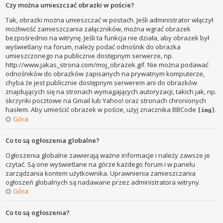
Czy można umieszczać obrazki w poście?
Tak, obrazki można umieszczać w postach. Jeśli administrator włączył
możliwość zamieszczania załączników, można wgrać obrazek
bezpośrednio na witrynę. Jeśli ta funkcja nie działa, aby obrazek był
wyświetlany na forum, należy podać odnośnik do obrazka
umieszczonego na publicznie dostępnym serwerze, np.
http://www.jakas_strona.com/moj_obrazek.gif. Nie można podawać
odnośników do obrazków zapisanych na prywatnym komputerze,
chyba że jest publicznie dostępnym serwerem ani do obrazków
znajdujących się na stronach wymagających autoryzacji, takich jak, np.
skrzynki pocztowe na Gmail lub Yahoo! oraz stronach chronionych
hasłem. Aby umieścić obrazek w poście, użyj znacznika BBCode
.
[img]
Góra
Co to są ogłoszenia globalne?
Ogłoszenia globalne zawierają ważne informacje i należy zawsze je
czytać. Są one wyświetlane na górze każdego forum i w panelu
zarządzania kontem użytkownika. Uprawnienia zamieszczania
ogłoszeń globalnych są nadawane przez administratora witryny.
Góra
Co to są ogłoszenia?