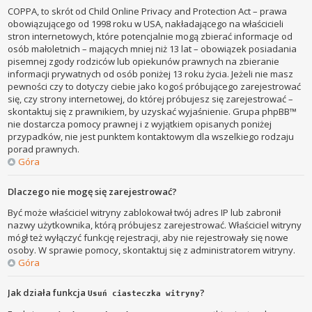
COPPA, to skrót od Child Online Privacy and Protection Act – prawa
obowiązującego od 1998 roku w USA, nakładającego na właścicieli
stron internetowych, które potencjalnie mogą zbierać informacje od
osób małoletnich – mających mniej niż 13 lat – obowiązek posiadania
pisemnej zgody rodziców lub opiekunów prawnych na zbieranie
informacji prywatnych od osób poniżej 13 roku życia. Jeżeli nie masz
pewności czy to dotyczy ciebie jako kogoś próbującego zarejestrować
się, czy strony internetowej, do której próbujesz się zarejestrować –
skontaktuj się z prawnikiem, by uzyskać wyjaśnienie. Grupa phpBB™
nie dostarcza pomocy prawnej i z wyjątkiem opisanych poniżej
przypadków, nie jest punktem kontaktowym dla wszelkiego rodzaju
porad prawnych.
Góra
Dlaczego nie mogę się zarejestrować?
Być może właściciel witryny zablokował twój adres IP lub zabronił
nazwy użytkownika, którą próbujesz zarejestrować. Właściciel witryny
mógł też wyłączyć funkcję rejestracji, aby nie rejestrowały się nowe
osoby. W sprawie pomocy, skontaktuj się z administratorem witryny.
Góra
Jak działa funkcja
?
Usuń ciasteczka witryny