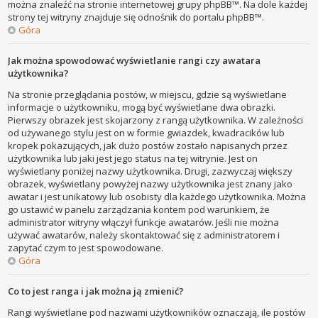
można znaleźć na stronie internetowej grupy phpBB™. Na dole każdej
strony tej witryny znajduje się odnośnik do portalu phpBB™.
Góra
Jak można spowodować wyświetlanie rangi czy awatara
użytkownika?
Na stronie przeglądania postów, w miejscu, gdzie są wyświetlane
informacje o użytkowniku, mogą być wyświetlane dwa obrazki.
Pierwszy obrazek jest skojarzony z rangą użytkownika. W zależności
od używanego stylu jest on w formie gwiazdek, kwadracików lub
kropek pokazujących, jak dużo postów zostało napisanych przez
użytkownika lub jaki jest jego status na tej witrynie. Jest on
wyświetlany poniżej nazwy użytkownika. Drugi, zazwyczaj większy
obrazek, wyświetlany powyżej nazwy użytkownika jest znany jako
awatar i jest unikatowy lub osobisty dla każdego użytkownika. Można
go ustawić w panelu zarządzania kontem pod warunkiem, że
administrator witryny włączył funkcje awatarów. Jeśli nie można
używać awatarów, należy skontaktować się z administratorem i
zapytać czym to jest spowodowane.
Góra
Co to jest ranga i jak można ją zmienić?
Rangi wyświetlane pod nazwami użytkowników oznaczają, ile postów