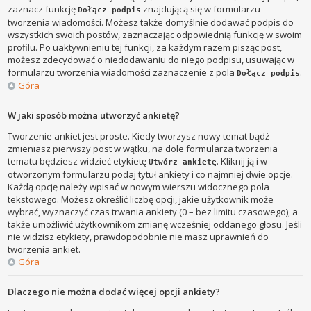
zaznacz funkcję
znajdującą się w formularzu
Dołącz podpis
tworzenia wiadomości. Możesz także domyślnie dodawać podpis do
wszystkich swoich postów, zaznaczając odpowiednią funkcję w swoim
profilu. Po uaktywnieniu tej funkcji, za każdym razem pisząc post,
możesz zdecydować o niedodawaniu do niego podpisu, usuwając w
formularzu tworzenia wiadomości zaznaczenie z pola
.
Dołącz podpis
Góra
W jaki sposób można utworzyć ankietę?
Tworzenie ankiet jest proste. Kiedy tworzysz nowy temat bądź
zmieniasz pierwszy post w wątku, na dole formularza tworzenia
tematu będziesz widzieć etykietę
. Kliknij ją i w
Utwórz ankietę
otworzonym formularzu podaj tytuł ankiety i co najmniej dwie opcje.
Każdą opcję należy wpisać w nowym wierszu widocznego pola
tekstowego. Możesz określić liczbę opcji, jakie użytkownik może
wybrać, wyznaczyć czas trwania ankiety (0 – bez limitu czasowego), a
także umożliwić użytkownikom zmianę wcześniej oddanego głosu. Jeśli
nie widzisz etykiety, prawdopodobnie nie masz uprawnień do
tworzenia ankiet.
Góra
Dlaczego nie można dodać więcej opcji ankiety?