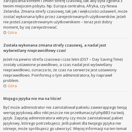
zarządzania kontem i zmień strefę czasową, tak aby była zgodna z
twoim miejscem pobytu. Np. Europa centralna, Afryka, czy Nowa
Zelandia. Zmiana strefy czasowej, tak jak i większości ustawień, może
zostać wykonana tylko przez zarejestrowanych użytkowników. Jeżeli
nie jesteś zarejestrowanym użytkownikiem – teraz jest dobry
moment, by się zarejestrować.
Góra
Została wykonana zmiana strefy czasowej, a nadal jest
wyświetlany nieprawidłowy czas!
Jeżeli na pewno strefa czasowa i czas letni (DST – Day Saving Time)
zostały ustawione prawidłowo, a czas nadal jest wyświetlany
nieprawidłowo, oznacza to, że czas na serwerze jest ustawiony
nieprawidłowo. Poinformuj o tym administratora, by naprawił
problem.
Góra
Mojego języka nie ma na liście!
Być może administrator nie zainstalował pakietu zawierającego twoją
wersję językową albo nikt jeszcze nie przetłumaczył phpBB3 na twój
język. Zapytaj administratora witryny czy może zainstalować pakiet
językowy, którego potrzebujesz. Jeśli pakiet dla twojego języka nie
istnieje, może spróbujesz go utworzyć. Więcej informacji na ten temat