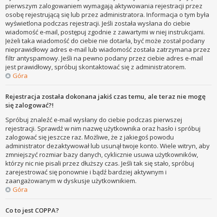
pierwszym zalogowaniem wymagają aktywowania rejestracji przez
osobę rejestrującą się lub przez administratora. Informacja o tym była
wyświetlona podczas rejestracji. Jeśli została wysłana do ciebie
wiadomość e-mail, postępuj zgodnie z zawartymi w niej instrukcjami.
Jeżeli taka wiadomość do ciebie nie dotarła, być może został podany
nieprawidłowy adres e-mail lub wiadomość została zatrzymana przez
filtr antyspamowy. Jeśli na pewno podany przez ciebie adres e-mail
jest prawidłowy, spróbuj skontaktować się z administratorem.
Góra
Rejestracja została dokonana jakiś czas temu, ale teraz nie mogę
się zalogować?!
Spróbuj znaleźć e-mail wysłany do ciebie podczas pierwszej
rejestracji. Sprawdź w nim nazwę użytkownika oraz hasło i spróbuj
zalogować się jeszcze raz. Możliwe, że z jakiegoś powodu
administrator dezaktywował lub usunął twoje konto. Wiele witryn, aby
zmniejszyć rozmiar bazy danych, cyklicznie usuwa użytkowników,
którzy nic nie pisali przez dłuższy czas. Jeśli tak się stało, spróbuj
zarejestrować się ponownie i bądź bardziej aktywnym i
zaangażowanym w dyskusje użytkownikiem.
Góra
Co to jest COPPA?