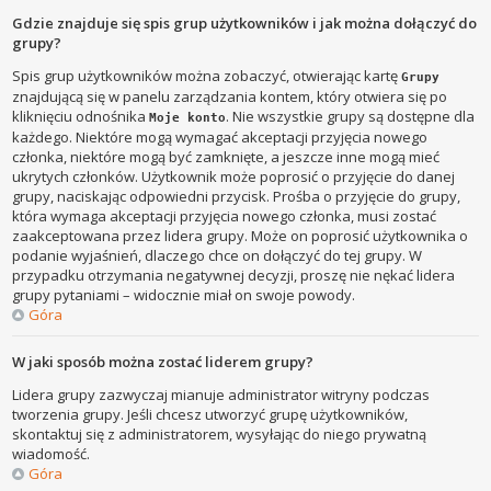
Gdzie znajduje się spis grup użytkowników i jak można dołączyć do
grupy?
Spis grup użytkowników można zobaczyć, otwierając kartę
Grupy
znajdującą się w panelu zarządzania kontem, który otwiera się po
kliknięciu odnośnika
. Nie wszystkie grupy są dostępne dla
Moje konto
każdego. Niektóre mogą wymagać akceptacji przyjęcia nowego
członka, niektóre mogą być zamknięte, a jeszcze inne mogą mieć
ukrytych członków. Użytkownik może poprosić o przyjęcie do danej
grupy, naciskając odpowiedni przycisk. Prośba o przyjęcie do grupy,
która wymaga akceptacji przyjęcia nowego członka, musi zostać
zaakceptowana przez lidera grupy. Może on poprosić użytkownika o
podanie wyjaśnień, dlaczego chce on dołączyć do tej grupy. W
przypadku otrzymania negatywnej decyzji, proszę nie nękać lidera
grupy pytaniami – widocznie miał on swoje powody.
Góra
W jaki sposób można zostać liderem grupy?
Lidera grupy zazwyczaj mianuje administrator witryny podczas
tworzenia grupy. Jeśli chcesz utworzyć grupę użytkowników,
skontaktuj się z administratorem, wysyłając do niego prywatną
wiadomość.
Góra