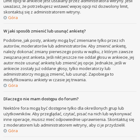
Limit opcji w ankiecie jest ustalany przez administratora witryny. Jeśli
uważasz, że potrzebujesz wstawić więcej opcji niż dozwolony limit,
skontaktuj się z administratorem witryny.
Góra
W jaki sposób zmienić lub usunąć ankietę?
Podobnie, jak posty, ankiety mogą być zmieniane tylko przez ich
autorów, moderatorów lub administratorów. Aby zmienić ankietę,
należy dokonać zmiany pierwszego postu w wątku, z którym zawsze
związana jest ankieta. Jeśli nikt jeszcze nie oddał głosu w ankiecie, jej
autor może usunąć ankietę lub zmienić jej opcje. Jednakże, jeśli w
ankiecie zostały już oddane głosy, tylko moderatorzy lub
administratorzy mogą ją zmienić, lub usunąć. Zapobiega to
modyfikowaniu ankiety w czasie jej trwania.
Góra
Dlaczego nie mam dostępu do forum?
Niektóre fora mogą być dostępne tylko dla określonych grup lub
użytkowników. Aby przeglądać, czytać, pisać na nich lub wykonywać
inne operacje, musisz mieć odpowiednie uprawnienia. Skontaktuj się
z moderatorem lub administratorem witryny, aby ci je przydzielił.
Góra