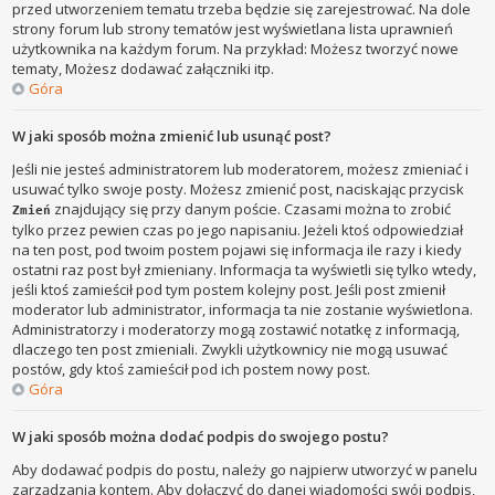
przed utworzeniem tematu trzeba będzie się zarejestrować. Na dole
strony forum lub strony tematów jest wyświetlana lista uprawnień
użytkownika na każdym forum. Na przykład: Możesz tworzyć nowe
tematy, Możesz dodawać załączniki itp.
Góra
W jaki sposób można zmienić lub usunąć post?
Jeśli nie jesteś administratorem lub moderatorem, możesz zmieniać i
usuwać tylko swoje posty. Możesz zmienić post, naciskając przycisk
znajdujący się przy danym poście. Czasami można to zrobić
Zmień
tylko przez pewien czas po jego napisaniu. Jeżeli ktoś odpowiedział
na ten post, pod twoim postem pojawi się informacja ile razy i kiedy
ostatni raz post był zmieniany. Informacja ta wyświetli się tylko wtedy,
jeśli ktoś zamieścił pod tym postem kolejny post. Jeśli post zmienił
moderator lub administrator, informacja ta nie zostanie wyświetlona.
Administratorzy i moderatorzy mogą zostawić notatkę z informacją,
dlaczego ten post zmieniali. Zwykli użytkownicy nie mogą usuwać
postów, gdy ktoś zamieścił pod ich postem nowy post.
Góra
W jaki sposób można dodać podpis do swojego postu?
Aby dodawać podpis do postu, należy go najpierw utworzyć w panelu
zarządzania kontem. Aby dołączyć do danej wiadomości swój podpis,