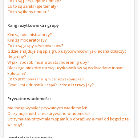
Co to są przyklejone tematy?
Co to są zamknięte tematy?
Co to są ikony tematu?
Rangi użytkownika i grupy
Kim są administratorzy?
Kim są moderatorzy?
Co to są grupy użytkowników?
Gdzie znajduje się spis grup użytkowników i jak można dołączyć
do grupy?
W jaki sposób można zostać liderem grupy?
Dlaczego niektóre nazwy użytkowników są wyświetlane innymi
kolorami?
Co to jest
?
Domyślna grupa użytkownika
Czym jest odnośnik
?
Zespół administracyjny
Prywatne wiadomości
Nie mogę wysyłać prywatnych wiadomości!
Otrzymuję niechciane prywatne wiadomości!
Otrzymałem/otrzymałam spam lub obraźliwy e-mail od kogoś z tej
witryny!