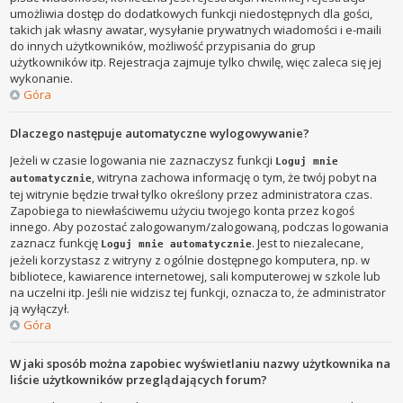
umożliwia dostęp do dodatkowych funkcji niedostępnych dla gości,
takich jak własny awatar, wysyłanie prywatnych wiadomości i e-maili
do innych użytkowników, możliwość przypisania do grup
użytkowników itp. Rejestracja zajmuje tylko chwilę, więc zaleca się jej
wykonanie.
Góra
Dlaczego następuje automatyczne wylogowywanie?
Jeżeli w czasie logowania nie zaznaczysz funkcji
Loguj mnie
, witryna zachowa informację o tym, że twój pobyt na
automatycznie
tej witrynie będzie trwał tylko określony przez administratora czas.
Zapobiega to niewłaściwemu użyciu twojego konta przez kogoś
innego. Aby pozostać zalogowanym/zalogowaną, podczas logowania
zaznacz funkcję
. Jest to niezalecane,
Loguj mnie automatycznie
jeżeli korzystasz z witryny z ogólnie dostępnego komputera, np. w
bibliotece, kawiarence internetowej, sali komputerowej w szkole lub
na uczelni itp. Jeśli nie widzisz tej funkcji, oznacza to, że administrator
ją wyłączył.
Góra
W jaki sposób można zapobiec wyświetlaniu nazwy użytkownika na
liście użytkowników przeglądających forum?