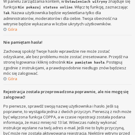
W panelu zarządzania kontem, w
znajduje się
Ustawieniach witryny
funkcja
. Włącz tę funkcję, zaznaczając
Nie pokazuj statusu online
. Nazwa użytkownika będzie wyświetlana tylko dla
Tak
administratorów, moderatorów i dla ciebie. Twoja obecność na
witrynie będzie wykazana w liczbie ukrytych użytkowników.
Góra
Nie pamiętam hasła!
Zachowaj spokój! Twoje hasło wprawdzie nie może zostać
odzyskane, ale bez problemu może zostać zresetowane. Przejdź na
stronę logowania i kliknij odnośnik
. Postępuj
Nie pamiętam hasła
zgodnie z instrukcjami, a prawdopodobnie niedługo znów będziesz
móc się zalogować.
Góra
Rejestracja została przeprowadzona poprawnie, ale nie mogę się
zalogować!
Po pierwsze, sprawdź swoją nazwę użytkownika i hasło. Jeśli są
poprawne, to wystąpiła jedna z dwóch przyczyn. Pierwszą z nich może
być włączona funkcja COPPA, a w czasie rejestracji została podana
informacja, że masz mniej niż 13 lat. Wówczas należy wykonać
instrukcje wysłane na twój adres e-mail. Jeśli nie to było przyczyną,
być może nie została aktywowana rejestracja. Niektóre witryny przed