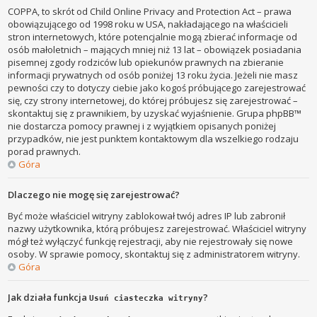
COPPA, to skrót od Child Online Privacy and Protection Act – prawa
obowiązującego od 1998 roku w USA, nakładającego na właścicieli
stron internetowych, które potencjalnie mogą zbierać informacje od
osób małoletnich – mających mniej niż 13 lat – obowiązek posiadania
pisemnej zgody rodziców lub opiekunów prawnych na zbieranie
informacji prywatnych od osób poniżej 13 roku życia. Jeżeli nie masz
pewności czy to dotyczy ciebie jako kogoś próbującego zarejestrować
się, czy strony internetowej, do której próbujesz się zarejestrować –
skontaktuj się z prawnikiem, by uzyskać wyjaśnienie. Grupa phpBB™
nie dostarcza pomocy prawnej i z wyjątkiem opisanych poniżej
przypadków, nie jest punktem kontaktowym dla wszelkiego rodzaju
porad prawnych.
Góra
Dlaczego nie mogę się zarejestrować?
Być może właściciel witryny zablokował twój adres IP lub zabronił
nazwy użytkownika, którą próbujesz zarejestrować. Właściciel witryny
mógł też wyłączyć funkcję rejestracji, aby nie rejestrowały się nowe
osoby. W sprawie pomocy, skontaktuj się z administratorem witryny.
Góra
Jak działa funkcja
?
Usuń ciasteczka witryny