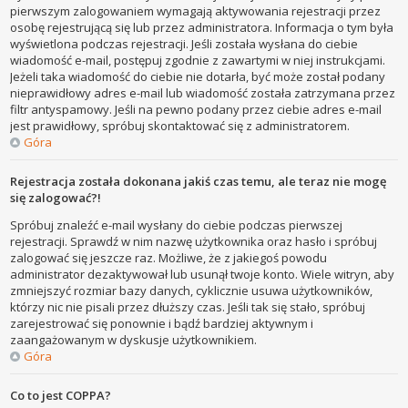
pierwszym zalogowaniem wymagają aktywowania rejestracji przez
osobę rejestrującą się lub przez administratora. Informacja o tym była
wyświetlona podczas rejestracji. Jeśli została wysłana do ciebie
wiadomość e-mail, postępuj zgodnie z zawartymi w niej instrukcjami.
Jeżeli taka wiadomość do ciebie nie dotarła, być może został podany
nieprawidłowy adres e-mail lub wiadomość została zatrzymana przez
filtr antyspamowy. Jeśli na pewno podany przez ciebie adres e-mail
jest prawidłowy, spróbuj skontaktować się z administratorem.
Góra
Rejestracja została dokonana jakiś czas temu, ale teraz nie mogę
się zalogować?!
Spróbuj znaleźć e-mail wysłany do ciebie podczas pierwszej
rejestracji. Sprawdź w nim nazwę użytkownika oraz hasło i spróbuj
zalogować się jeszcze raz. Możliwe, że z jakiegoś powodu
administrator dezaktywował lub usunął twoje konto. Wiele witryn, aby
zmniejszyć rozmiar bazy danych, cyklicznie usuwa użytkowników,
którzy nic nie pisali przez dłuższy czas. Jeśli tak się stało, spróbuj
zarejestrować się ponownie i bądź bardziej aktywnym i
zaangażowanym w dyskusje użytkownikiem.
Góra
Co to jest COPPA?