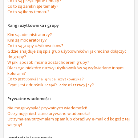
Co to są przyklejone tematy?
Co to są zamknięte tematy?
Co to są ikony tematu?
Rangi użytkownika i grupy
Kim są administratorzy?
Kim są moderatorzy?
Co to są grupy użytkowników?
Gdzie znajduje się spis grup użytkowników i jak można dołączyć
do grupy?
W jaki sposób można zostać liderem grupy?
Dlaczego niektóre nazwy użytkowników są wyświetlane innymi
kolorami?
Co to jest
?
Domyślna grupa użytkownika
Czym jest odnośnik
?
Zespół administracyjny
Prywatne wiadomości
Nie mogę wysyłać prywatnych wiadomości!
Otrzymuję niechciane prywatne wiadomości!
Otrzymałem/otrzymałam spam lub obraźliwy e-mail od kogoś z tej
witryny!