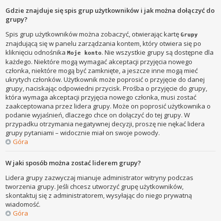
Gdzie znajduje się spis grup użytkowników i jak można dołączyć do
grupy?
Spis grup użytkowników można zobaczyć, otwierając kartę
Grupy
znajdującą się w panelu zarządzania kontem, który otwiera się po
kliknięciu odnośnika
. Nie wszystkie grupy są dostępne dla
Moje konto
każdego. Niektóre mogą wymagać akceptacji przyjęcia nowego
członka, niektóre mogą być zamknięte, a jeszcze inne mogą mieć
ukrytych członków. Użytkownik może poprosić o przyjęcie do danej
grupy, naciskając odpowiedni przycisk. Prośba o przyjęcie do grupy,
która wymaga akceptacji przyjęcia nowego członka, musi zostać
zaakceptowana przez lidera grupy. Może on poprosić użytkownika o
podanie wyjaśnień, dlaczego chce on dołączyć do tej grupy. W
przypadku otrzymania negatywnej decyzji, proszę nie nękać lidera
grupy pytaniami – widocznie miał on swoje powody.
Góra
W jaki sposób można zostać liderem grupy?
Lidera grupy zazwyczaj mianuje administrator witryny podczas
tworzenia grupy. Jeśli chcesz utworzyć grupę użytkowników,
skontaktuj się z administratorem, wysyłając do niego prywatną
wiadomość.
Góra