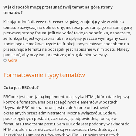
W jaki sposób mogę przesunąć swój temat na górę strony
tematów?
Klikając odnośnik
, znajdujący się w widoku
Przesuń temat w górę
tematu zazwyczaj na dole strony, możesz przesunąć go na samą górę
pierwszej strony forum. Jeśli nie widać takiego odnośnika, oznacza to,
że funkcja ta jest wyłączona lub nie upłynął jeszcze wymagany czas,
zanim będzie możliwe użycie tej funkcji. Innym, łatwym sposobem na
przesunięcie tematu na początek, jest napisanie w nim postu. Należy
pamiętać, aby przy tym przestrzegać regulaminu witryny.
Góra
Formatowanie i typy tematów
Co to jest BBCode?
BBCode jest specjalną implementacją języka HTML, która daje lepszą
kontrolę formatowania poszczególnych elementów w postach.
Używanie BBCode na forum jest uzależnione od ustawień
określanych przez administratora. Można wyłączyć BBCode w
poszczególnych postach, zaznaczając odpowiednią funkcję w
formularzu tworzenia postu. Sam BBCode jest podobny w składni do
HTML-a, ale znaczniki zawarte są w nawiasach kwadratowych
zamiast w używanych w HTML-u nawiasach ostrych
[przykład]