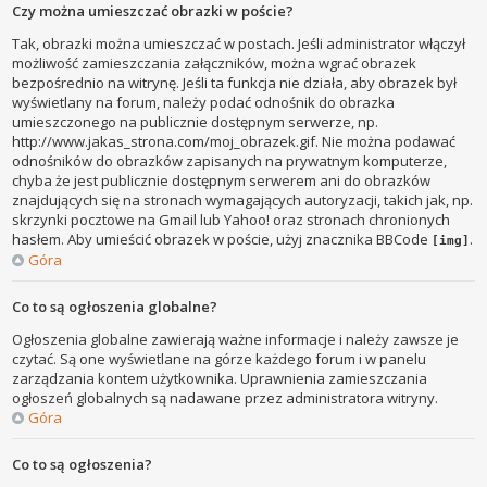
Czy można umieszczać obrazki w poście?
Tak, obrazki można umieszczać w postach. Jeśli administrator włączył
możliwość zamieszczania załączników, można wgrać obrazek
bezpośrednio na witrynę. Jeśli ta funkcja nie działa, aby obrazek był
wyświetlany na forum, należy podać odnośnik do obrazka
umieszczonego na publicznie dostępnym serwerze, np.
http://www.jakas_strona.com/moj_obrazek.gif. Nie można podawać
odnośników do obrazków zapisanych na prywatnym komputerze,
chyba że jest publicznie dostępnym serwerem ani do obrazków
znajdujących się na stronach wymagających autoryzacji, takich jak, np.
skrzynki pocztowe na Gmail lub Yahoo! oraz stronach chronionych
hasłem. Aby umieścić obrazek w poście, użyj znacznika BBCode
.
[img]
Góra
Co to są ogłoszenia globalne?
Ogłoszenia globalne zawierają ważne informacje i należy zawsze je
czytać. Są one wyświetlane na górze każdego forum i w panelu
zarządzania kontem użytkownika. Uprawnienia zamieszczania
ogłoszeń globalnych są nadawane przez administratora witryny.
Góra
Co to są ogłoszenia?