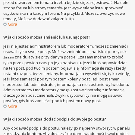
przed utworzeniem tematu trzeba będzie się zarejestrować. Na dole
strony forum lub strony tematów jest wyświetlana lista uprawnień
użytkownika na każdym forum. Na przykład: Możesz tworzyć nowe
tematy, Możesz dodawać załączniki itp.
Góra
W jaki sposób można zmienić lub usunąć post?
Jeśli nie jesteś administratorem lub moderatorem, możesz zmieniać i
usuwać tylko swoje posty. Możesz zmienić post, naciskając przycisk
znajdujący się przy danym poście. Czasami można to zrobić
Zmień
tylko przez pewien czas po jego napisaniu. Jeżeli ktoś odpowiedział
na ten post, pod twoim postem pojawi się informacja ile razy i kiedy
ostatni raz post był zmieniany. Informacja ta wyświetli się tylko wtedy,
jeśli ktoś zamieścił pod tym postem kolejny post. Jeśli post zmienił
moderator lub administrator, informacja ta nie zostanie wyświetlona.
Administratorzy i moderatorzy mogą zostawić notatkę z informacją,
dlaczego ten post zmieniali. Zwykli użytkownicy nie mogą usuwać
postów, gdy ktoś zamieścił pod ich postem nowy post.
Góra
W jaki sposób można dodać podpis do swojego postu?
Aby dodawać podpis do postu, należy go najpierw utworzyć w panelu
zarządzania kontem. Aby dołączyć do danej wiadomości swój podpis,