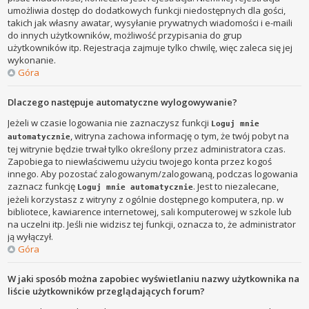
umożliwia dostęp do dodatkowych funkcji niedostępnych dla gości,
takich jak własny awatar, wysyłanie prywatnych wiadomości i e-maili
do innych użytkowników, możliwość przypisania do grup
użytkowników itp. Rejestracja zajmuje tylko chwilę, więc zaleca się jej
wykonanie.
Góra
Dlaczego następuje automatyczne wylogowywanie?
Jeżeli w czasie logowania nie zaznaczysz funkcji
Loguj mnie
, witryna zachowa informację o tym, że twój pobyt na
automatycznie
tej witrynie będzie trwał tylko określony przez administratora czas.
Zapobiega to niewłaściwemu użyciu twojego konta przez kogoś
innego. Aby pozostać zalogowanym/zalogowaną, podczas logowania
zaznacz funkcję
. Jest to niezalecane,
Loguj mnie automatycznie
jeżeli korzystasz z witryny z ogólnie dostępnego komputera, np. w
bibliotece, kawiarence internetowej, sali komputerowej w szkole lub
na uczelni itp. Jeśli nie widzisz tej funkcji, oznacza to, że administrator
ją wyłączył.
Góra
W jaki sposób można zapobiec wyświetlaniu nazwy użytkownika na
liście użytkowników przeglądających forum?