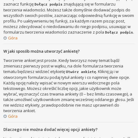
zaznacz funkcję
znajdującą się w formularzu
Dołącz podpis
tworzenia wiadomości. Możesz także domyślnie dodawać podpis do
wszystkich swoich postów, zaznaczając odpowiednią funkcję w swoim
profilu. Po uaktywnieniu tej funkcji, za każdym razem pisząc post,
możesz zdecydować o niedodawaniu do niego podpisu, usuwając w
formularzu tworzenia wiadomości zaznaczenie z pola
.
Dołącz podpis
Góra
W jaki sposób można utworzyć ankietę?
Tworzenie ankiet jest proste. Kiedy tworzysz nowy temat bądź
zmieniasz pierwszy post w wątku, na dole formularza tworzenia
tematu będziesz widzieć etykietę
. Kliknij ją i w
Utwórz ankietę
otworzonym formularzu podaj tytuł ankiety i co najmniej dwie opcje.
Każdą opcję należy wpisać w nowym wierszu widocznego pola
tekstowego. Możesz określić liczbę opcji, jakie użytkownik może
wybrać, wyznaczyć czas trwania ankiety (0 – bez limitu czasowego), a
także umożliwić użytkownikom zmianę wcześniej oddanego głosu. Jeśli
nie widzisz etykiety, prawdopodobnie nie masz uprawnień do
tworzenia ankiet.
Góra
Dlaczego nie można dodać więcej opcji ankiety?