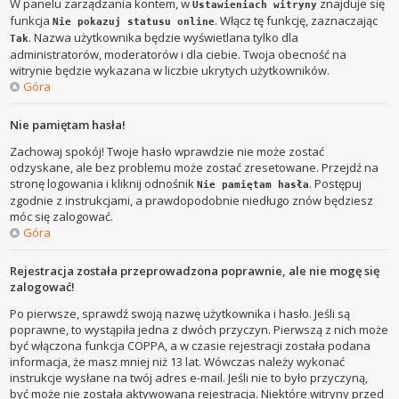
W panelu zarządzania kontem, w
znajduje się
Ustawieniach witryny
funkcja
. Włącz tę funkcję, zaznaczając
Nie pokazuj statusu online
. Nazwa użytkownika będzie wyświetlana tylko dla
Tak
administratorów, moderatorów i dla ciebie. Twoja obecność na
witrynie będzie wykazana w liczbie ukrytych użytkowników.
Góra
Nie pamiętam hasła!
Zachowaj spokój! Twoje hasło wprawdzie nie może zostać
odzyskane, ale bez problemu może zostać zresetowane. Przejdź na
stronę logowania i kliknij odnośnik
. Postępuj
Nie pamiętam hasła
zgodnie z instrukcjami, a prawdopodobnie niedługo znów będziesz
móc się zalogować.
Góra
Rejestracja została przeprowadzona poprawnie, ale nie mogę się
zalogować!
Po pierwsze, sprawdź swoją nazwę użytkownika i hasło. Jeśli są
poprawne, to wystąpiła jedna z dwóch przyczyn. Pierwszą z nich może
być włączona funkcja COPPA, a w czasie rejestracji została podana
informacja, że masz mniej niż 13 lat. Wówczas należy wykonać
instrukcje wysłane na twój adres e-mail. Jeśli nie to było przyczyną,
być może nie została aktywowana rejestracja. Niektóre witryny przed