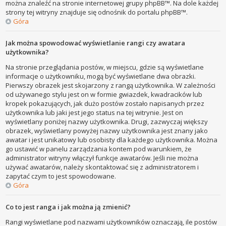
można znaleźć na stronie internetowej grupy phpBB™. Na dole każdej
strony tej witryny znajduje się odnośnik do portalu phpBB™.
Góra
Jak można spowodować wyświetlanie rangi czy awatara
użytkownika?
Na stronie przeglądania postów, w miejscu, gdzie są wyświetlane
informacje o użytkowniku, mogą być wyświetlane dwa obrazki.
Pierwszy obrazek jest skojarzony z rangą użytkownika. W zależności
od używanego stylu jest on w formie gwiazdek, kwadracików lub
kropek pokazujących, jak dużo postów zostało napisanych przez
użytkownika lub jaki jest jego status na tej witrynie. Jest on
wyświetlany poniżej nazwy użytkownika. Drugi, zazwyczaj większy
obrazek, wyświetlany powyżej nazwy użytkownika jest znany jako
awatar i jest unikatowy lub osobisty dla każdego użytkownika. Można
go ustawić w panelu zarządzania kontem pod warunkiem, że
administrator witryny włączył funkcje awatarów. Jeśli nie można
używać awatarów, należy skontaktować się z administratorem i
zapytać czym to jest spowodowane.
Góra
Co to jest ranga i jak można ją zmienić?
Rangi wyświetlane pod nazwami użytkowników oznaczają, ile postów