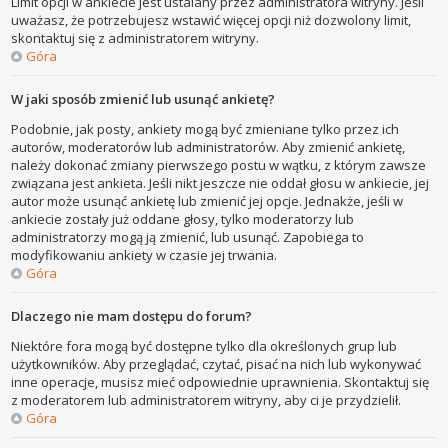
Limit opcji w ankiecie jest ustalany przez administratora witryny. Jeśli
uważasz, że potrzebujesz wstawić więcej opcji niż dozwolony limit,
skontaktuj się z administratorem witryny.
Góra
W jaki sposób zmienić lub usunąć ankietę?
Podobnie, jak posty, ankiety mogą być zmieniane tylko przez ich
autorów, moderatorów lub administratorów. Aby zmienić ankietę,
należy dokonać zmiany pierwszego postu w wątku, z którym zawsze
związana jest ankieta. Jeśli nikt jeszcze nie oddał głosu w ankiecie, jej
autor może usunąć ankietę lub zmienić jej opcje. Jednakże, jeśli w
ankiecie zostały już oddane głosy, tylko moderatorzy lub
administratorzy mogą ją zmienić, lub usunąć. Zapobiega to
modyfikowaniu ankiety w czasie jej trwania.
Góra
Dlaczego nie mam dostępu do forum?
Niektóre fora mogą być dostępne tylko dla określonych grup lub
użytkowników. Aby przeglądać, czytać, pisać na nich lub wykonywać
inne operacje, musisz mieć odpowiednie uprawnienia. Skontaktuj się
z moderatorem lub administratorem witryny, aby ci je przydzielił.
Góra