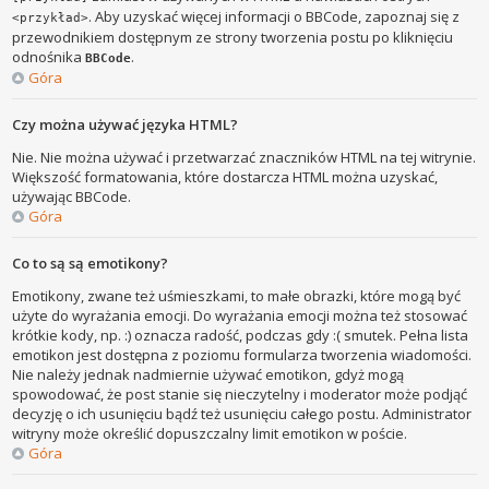
. Aby uzyskać więcej informacji o BBCode, zapoznaj się z
<przykład>
przewodnikiem dostępnym ze strony tworzenia postu po kliknięciu
odnośnika
.
BBCode
Góra
Czy można używać języka HTML?
Nie. Nie można używać i przetwarzać znaczników HTML na tej witrynie.
Większość formatowania, które dostarcza HTML można uzyskać,
używając BBCode.
Góra
Co to są są emotikony?
Emotikony, zwane też uśmieszkami, to małe obrazki, które mogą być
użyte do wyrażania emocji. Do wyrażania emocji można też stosować
krótkie kody, np. :) oznacza radość, podczas gdy :( smutek. Pełna lista
emotikon jest dostępna z poziomu formularza tworzenia wiadomości.
Nie należy jednak nadmiernie używać emotikon, gdyż mogą
spowodować, że post stanie się nieczytelny i moderator może podjąć
decyzję o ich usunięciu bądź też usunięciu całego postu. Administrator
witryny może określić dopuszczalny limit emotikon w poście.
Góra