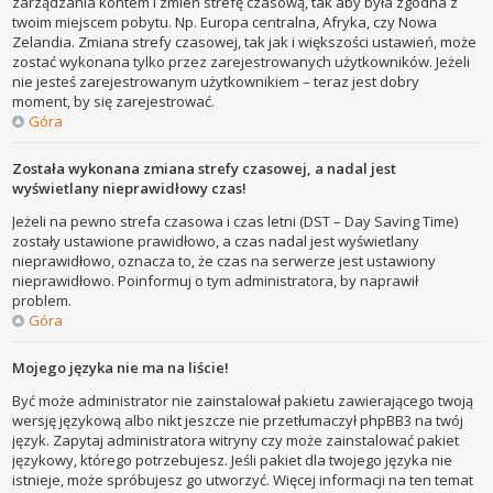
zarządzania kontem i zmień strefę czasową, tak aby była zgodna z
twoim miejscem pobytu. Np. Europa centralna, Afryka, czy Nowa
Zelandia. Zmiana strefy czasowej, tak jak i większości ustawień, może
zostać wykonana tylko przez zarejestrowanych użytkowników. Jeżeli
nie jesteś zarejestrowanym użytkownikiem – teraz jest dobry
moment, by się zarejestrować.
Góra
Została wykonana zmiana strefy czasowej, a nadal jest
wyświetlany nieprawidłowy czas!
Jeżeli na pewno strefa czasowa i czas letni (DST – Day Saving Time)
zostały ustawione prawidłowo, a czas nadal jest wyświetlany
nieprawidłowo, oznacza to, że czas na serwerze jest ustawiony
nieprawidłowo. Poinformuj o tym administratora, by naprawił
problem.
Góra
Mojego języka nie ma na liście!
Być może administrator nie zainstalował pakietu zawierającego twoją
wersję językową albo nikt jeszcze nie przetłumaczył phpBB3 na twój
język. Zapytaj administratora witryny czy może zainstalować pakiet
językowy, którego potrzebujesz. Jeśli pakiet dla twojego języka nie
istnieje, może spróbujesz go utworzyć. Więcej informacji na ten temat