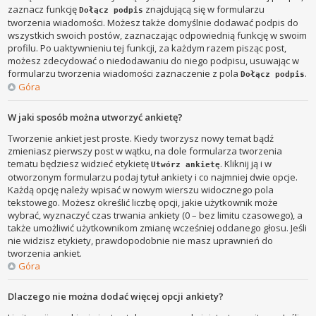
zaznacz funkcję
znajdującą się w formularzu
Dołącz podpis
tworzenia wiadomości. Możesz także domyślnie dodawać podpis do
wszystkich swoich postów, zaznaczając odpowiednią funkcję w swoim
profilu. Po uaktywnieniu tej funkcji, za każdym razem pisząc post,
możesz zdecydować o niedodawaniu do niego podpisu, usuwając w
formularzu tworzenia wiadomości zaznaczenie z pola
.
Dołącz podpis
Góra
W jaki sposób można utworzyć ankietę?
Tworzenie ankiet jest proste. Kiedy tworzysz nowy temat bądź
zmieniasz pierwszy post w wątku, na dole formularza tworzenia
tematu będziesz widzieć etykietę
. Kliknij ją i w
Utwórz ankietę
otworzonym formularzu podaj tytuł ankiety i co najmniej dwie opcje.
Każdą opcję należy wpisać w nowym wierszu widocznego pola
tekstowego. Możesz określić liczbę opcji, jakie użytkownik może
wybrać, wyznaczyć czas trwania ankiety (0 – bez limitu czasowego), a
także umożliwić użytkownikom zmianę wcześniej oddanego głosu. Jeśli
nie widzisz etykiety, prawdopodobnie nie masz uprawnień do
tworzenia ankiet.
Góra
Dlaczego nie można dodać więcej opcji ankiety?