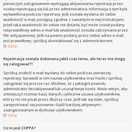
pierwszym zalogowaniem wymagają aktywowania rejestracji przez
osobę rejestrującą się lub przez administratora. Informacja o tym była
wyświetlona podczas rejestracji. Jeśli została wysłana do ciebie
wiadomość e-mail, postępuj zgodnie z zawartymi w niej instrukcjami.
Jeżeli taka wiadomość do ciebie nie dotarła, być może został podany
nieprawidłowy adres e-mail lub wiadomość została zatrzymana przez
filtr antyspamowy. Jeśli na pewno podany przez ciebie adres e-mail
jest prawidłowy, spróbuj skontaktować się z administratorem.
Góra
Rejestracja została dokonana jakiś czas temu, ale teraz nie mogę
się zalogować?!
Spróbuj znaleźć e-mail wysłany do ciebie podczas pierwszej
rejestracji. Sprawdź w nim nazwę użytkownika oraz hasło i spróbuj
zalogować się jeszcze raz. Możliwe, że z jakiegoś powodu
administrator dezaktywował lub usunął twoje konto. Wiele witryn, aby
zmniejszyć rozmiar bazy danych, cyklicznie usuwa użytkowników,
którzy nic nie pisali przez dłuższy czas. Jeśli tak się stało, spróbuj
zarejestrować się ponownie i bądź bardziej aktywnym i
zaangażowanym w dyskusje użytkownikiem.
Góra
Co to jest COPPA?