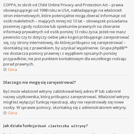
COPPA, to skrót od Child Online Privacy and Protection Act – prawa
obowiązującego od 1998 roku w USA, nakładającego na właścicieli
stron internetowych, które potencjalnie mogą zbierać informacje od
osób małoletnich – mających mniej niż 13 lat – obowiązek posiadania
pisemnej zgody rodziców lub opiekunów prawnych na zbieranie
informacji prywatnych od osób poniżej 13 roku życia. Jeżeli nie masz
pewności czy to dotyczy ciebie jako kogoś próbującego zarejestrować
się, czy strony internetowej, do której próbujesz się zarejestrować –
skontaktuj się z prawnikiem, by uzyskać wyjaśnienie. Grupa phpBB™
nie dostarcza pomocy prawnej i z wyjątkiem opisanych poniżej
przypadków, nie jest punktem kontaktowym dla wszelkiego rodzaju
porad prawnych.
Góra
Dlaczego nie mogę się zarejestrować?
Być może właściciel witryny zablokował twój adres IP lub zabronił
nazwy użytkownika, którą próbujesz zarejestrować. Właściciel witryny
mógł też wyłączyć funkcję rejestracji, aby nie rejestrowały się nowe
osoby. W sprawie pomocy, skontaktuj się z administratorem witryny.
Góra
Jak działa funkcja
?
Usuń ciasteczka witryny