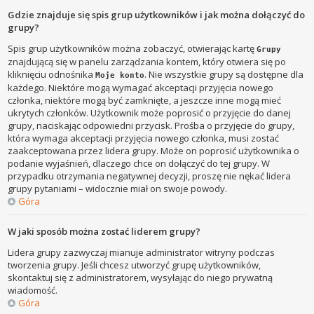
Gdzie znajduje się spis grup użytkowników i jak można dołączyć do
grupy?
Spis grup użytkowników można zobaczyć, otwierając kartę
Grupy
znajdującą się w panelu zarządzania kontem, który otwiera się po
kliknięciu odnośnika
. Nie wszystkie grupy są dostępne dla
Moje konto
każdego. Niektóre mogą wymagać akceptacji przyjęcia nowego
członka, niektóre mogą być zamknięte, a jeszcze inne mogą mieć
ukrytych członków. Użytkownik może poprosić o przyjęcie do danej
grupy, naciskając odpowiedni przycisk. Prośba o przyjęcie do grupy,
która wymaga akceptacji przyjęcia nowego członka, musi zostać
zaakceptowana przez lidera grupy. Może on poprosić użytkownika o
podanie wyjaśnień, dlaczego chce on dołączyć do tej grupy. W
przypadku otrzymania negatywnej decyzji, proszę nie nękać lidera
grupy pytaniami – widocznie miał on swoje powody.
Góra
W jaki sposób można zostać liderem grupy?
Lidera grupy zazwyczaj mianuje administrator witryny podczas
tworzenia grupy. Jeśli chcesz utworzyć grupę użytkowników,
skontaktuj się z administratorem, wysyłając do niego prywatną
wiadomość.
Góra