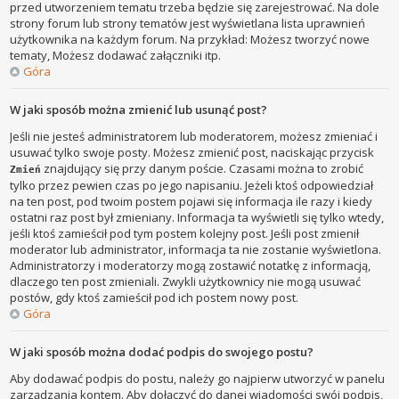
przed utworzeniem tematu trzeba będzie się zarejestrować. Na dole
strony forum lub strony tematów jest wyświetlana lista uprawnień
użytkownika na każdym forum. Na przykład: Możesz tworzyć nowe
tematy, Możesz dodawać załączniki itp.
Góra
W jaki sposób można zmienić lub usunąć post?
Jeśli nie jesteś administratorem lub moderatorem, możesz zmieniać i
usuwać tylko swoje posty. Możesz zmienić post, naciskając przycisk
znajdujący się przy danym poście. Czasami można to zrobić
Zmień
tylko przez pewien czas po jego napisaniu. Jeżeli ktoś odpowiedział
na ten post, pod twoim postem pojawi się informacja ile razy i kiedy
ostatni raz post był zmieniany. Informacja ta wyświetli się tylko wtedy,
jeśli ktoś zamieścił pod tym postem kolejny post. Jeśli post zmienił
moderator lub administrator, informacja ta nie zostanie wyświetlona.
Administratorzy i moderatorzy mogą zostawić notatkę z informacją,
dlaczego ten post zmieniali. Zwykli użytkownicy nie mogą usuwać
postów, gdy ktoś zamieścił pod ich postem nowy post.
Góra
W jaki sposób można dodać podpis do swojego postu?
Aby dodawać podpis do postu, należy go najpierw utworzyć w panelu
zarządzania kontem. Aby dołączyć do danej wiadomości swój podpis,