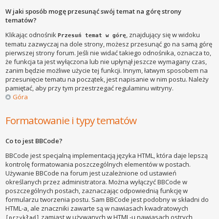
W jaki sposób mogę przesunąć swój temat na górę strony
tematów?
Klikając odnośnik
, znajdujący się w widoku
Przesuń temat w górę
tematu zazwyczaj na dole strony, możesz przesunąć go na samą górę
pierwszej strony forum. Jeśli nie widać takiego odnośnika, oznacza to,
że funkcja ta jest wyłączona lub nie upłynął jeszcze wymagany czas,
zanim będzie możliwe użycie tej funkcji. Innym, łatwym sposobem na
przesunięcie tematu na początek, jest napisanie w nim postu. Należy
pamiętać, aby przy tym przestrzegać regulaminu witryny.
Góra
Formatowanie i typy tematów
Co to jest BBCode?
BBCode jest specjalną implementacją języka HTML, która daje lepszą
kontrolę formatowania poszczególnych elementów w postach.
Używanie BBCode na forum jest uzależnione od ustawień
określanych przez administratora. Można wyłączyć BBCode w
poszczególnych postach, zaznaczając odpowiednią funkcję w
formularzu tworzenia postu. Sam BBCode jest podobny w składni do
HTML-a, ale znaczniki zawarte są w nawiasach kwadratowych
zamiast w używanych w HTML-u nawiasach ostrych
[przykład]