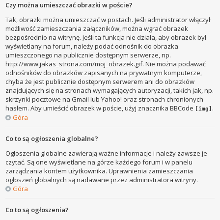
Czy można umieszczać obrazki w poście?
Tak, obrazki można umieszczać w postach. Jeśli administrator włączył
możliwość zamieszczania załączników, można wgrać obrazek
bezpośrednio na witrynę. Jeśli ta funkcja nie działa, aby obrazek był
wyświetlany na forum, należy podać odnośnik do obrazka
umieszczonego na publicznie dostępnym serwerze, np.
http://www.jakas_strona.com/moj_obrazek.gif. Nie można podawać
odnośników do obrazków zapisanych na prywatnym komputerze,
chyba że jest publicznie dostępnym serwerem ani do obrazków
znajdujących się na stronach wymagających autoryzacji, takich jak, np.
skrzynki pocztowe na Gmail lub Yahoo! oraz stronach chronionych
hasłem. Aby umieścić obrazek w poście, użyj znacznika BBCode
.
[img]
Góra
Co to są ogłoszenia globalne?
Ogłoszenia globalne zawierają ważne informacje i należy zawsze je
czytać. Są one wyświetlane na górze każdego forum i w panelu
zarządzania kontem użytkownika. Uprawnienia zamieszczania
ogłoszeń globalnych są nadawane przez administratora witryny.
Góra
Co to są ogłoszenia?