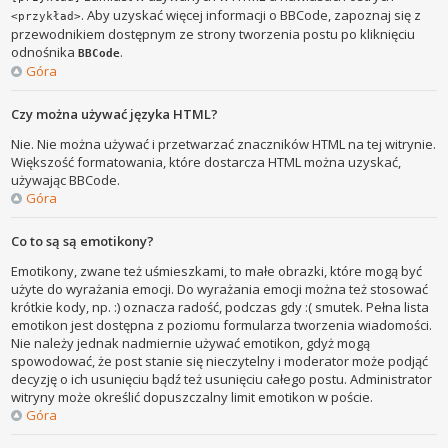
. Aby uzyskać więcej informacji o BBCode, zapoznaj się z
<przykład>
przewodnikiem dostępnym ze strony tworzenia postu po kliknięciu
odnośnika
.
BBCode
Góra
Czy można używać języka HTML?
Nie. Nie można używać i przetwarzać znaczników HTML na tej witrynie.
Większość formatowania, które dostarcza HTML można uzyskać,
używając BBCode.
Góra
Co to są są emotikony?
Emotikony, zwane też uśmieszkami, to małe obrazki, które mogą być
użyte do wyrażania emocji. Do wyrażania emocji można też stosować
krótkie kody, np. :) oznacza radość, podczas gdy :( smutek. Pełna lista
emotikon jest dostępna z poziomu formularza tworzenia wiadomości.
Nie należy jednak nadmiernie używać emotikon, gdyż mogą
spowodować, że post stanie się nieczytelny i moderator może podjąć
decyzję o ich usunięciu bądź też usunięciu całego postu. Administrator
witryny może określić dopuszczalny limit emotikon w poście.
Góra