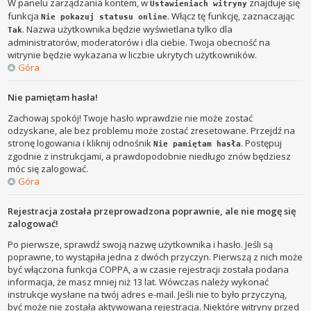
W panelu zarządzania kontem, w
znajduje się
Ustawieniach witryny
funkcja
. Włącz tę funkcję, zaznaczając
Nie pokazuj statusu online
. Nazwa użytkownika będzie wyświetlana tylko dla
Tak
administratorów, moderatorów i dla ciebie. Twoja obecność na
witrynie będzie wykazana w liczbie ukrytych użytkowników.
Góra
Nie pamiętam hasła!
Zachowaj spokój! Twoje hasło wprawdzie nie może zostać
odzyskane, ale bez problemu może zostać zresetowane. Przejdź na
stronę logowania i kliknij odnośnik
. Postępuj
Nie pamiętam hasła
zgodnie z instrukcjami, a prawdopodobnie niedługo znów będziesz
móc się zalogować.
Góra
Rejestracja została przeprowadzona poprawnie, ale nie mogę się
zalogować!
Po pierwsze, sprawdź swoją nazwę użytkownika i hasło. Jeśli są
poprawne, to wystąpiła jedna z dwóch przyczyn. Pierwszą z nich może
być włączona funkcja COPPA, a w czasie rejestracji została podana
informacja, że masz mniej niż 13 lat. Wówczas należy wykonać
instrukcje wysłane na twój adres e-mail. Jeśli nie to było przyczyną,
być może nie została aktywowana rejestracja. Niektóre witryny przed