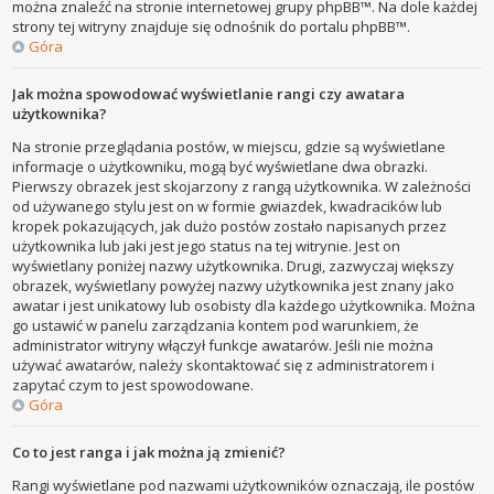
można znaleźć na stronie internetowej grupy phpBB™. Na dole każdej
strony tej witryny znajduje się odnośnik do portalu phpBB™.
Góra
Jak można spowodować wyświetlanie rangi czy awatara
użytkownika?
Na stronie przeglądania postów, w miejscu, gdzie są wyświetlane
informacje o użytkowniku, mogą być wyświetlane dwa obrazki.
Pierwszy obrazek jest skojarzony z rangą użytkownika. W zależności
od używanego stylu jest on w formie gwiazdek, kwadracików lub
kropek pokazujących, jak dużo postów zostało napisanych przez
użytkownika lub jaki jest jego status na tej witrynie. Jest on
wyświetlany poniżej nazwy użytkownika. Drugi, zazwyczaj większy
obrazek, wyświetlany powyżej nazwy użytkownika jest znany jako
awatar i jest unikatowy lub osobisty dla każdego użytkownika. Można
go ustawić w panelu zarządzania kontem pod warunkiem, że
administrator witryny włączył funkcje awatarów. Jeśli nie można
używać awatarów, należy skontaktować się z administratorem i
zapytać czym to jest spowodowane.
Góra
Co to jest ranga i jak można ją zmienić?
Rangi wyświetlane pod nazwami użytkowników oznaczają, ile postów