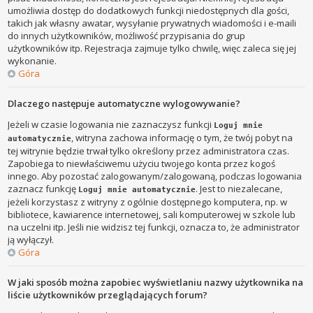
umożliwia dostęp do dodatkowych funkcji niedostępnych dla gości,
takich jak własny awatar, wysyłanie prywatnych wiadomości i e-maili
do innych użytkowników, możliwość przypisania do grup
użytkowników itp. Rejestracja zajmuje tylko chwilę, więc zaleca się jej
wykonanie.
Góra
Dlaczego następuje automatyczne wylogowywanie?
Jeżeli w czasie logowania nie zaznaczysz funkcji
Loguj mnie
, witryna zachowa informację o tym, że twój pobyt na
automatycznie
tej witrynie będzie trwał tylko określony przez administratora czas.
Zapobiega to niewłaściwemu użyciu twojego konta przez kogoś
innego. Aby pozostać zalogowanym/zalogowaną, podczas logowania
zaznacz funkcję
. Jest to niezalecane,
Loguj mnie automatycznie
jeżeli korzystasz z witryny z ogólnie dostępnego komputera, np. w
bibliotece, kawiarence internetowej, sali komputerowej w szkole lub
na uczelni itp. Jeśli nie widzisz tej funkcji, oznacza to, że administrator
ją wyłączył.
Góra
W jaki sposób można zapobiec wyświetlaniu nazwy użytkownika na
liście użytkowników przeglądających forum?