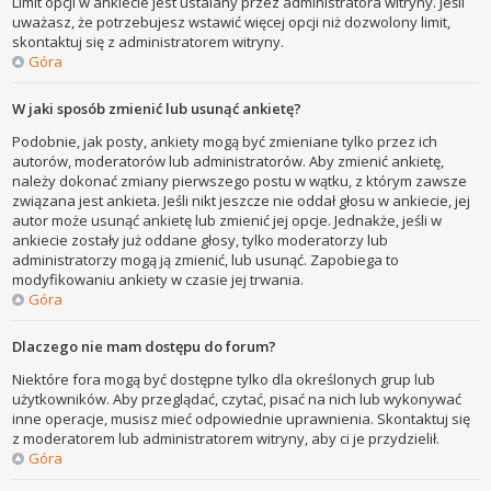
Limit opcji w ankiecie jest ustalany przez administratora witryny. Jeśli
uważasz, że potrzebujesz wstawić więcej opcji niż dozwolony limit,
skontaktuj się z administratorem witryny.
Góra
W jaki sposób zmienić lub usunąć ankietę?
Podobnie, jak posty, ankiety mogą być zmieniane tylko przez ich
autorów, moderatorów lub administratorów. Aby zmienić ankietę,
należy dokonać zmiany pierwszego postu w wątku, z którym zawsze
związana jest ankieta. Jeśli nikt jeszcze nie oddał głosu w ankiecie, jej
autor może usunąć ankietę lub zmienić jej opcje. Jednakże, jeśli w
ankiecie zostały już oddane głosy, tylko moderatorzy lub
administratorzy mogą ją zmienić, lub usunąć. Zapobiega to
modyfikowaniu ankiety w czasie jej trwania.
Góra
Dlaczego nie mam dostępu do forum?
Niektóre fora mogą być dostępne tylko dla określonych grup lub
użytkowników. Aby przeglądać, czytać, pisać na nich lub wykonywać
inne operacje, musisz mieć odpowiednie uprawnienia. Skontaktuj się
z moderatorem lub administratorem witryny, aby ci je przydzielił.
Góra