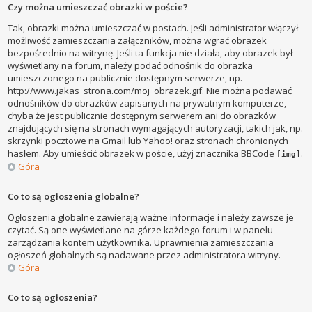
Czy można umieszczać obrazki w poście?
Tak, obrazki można umieszczać w postach. Jeśli administrator włączył
możliwość zamieszczania załączników, można wgrać obrazek
bezpośrednio na witrynę. Jeśli ta funkcja nie działa, aby obrazek był
wyświetlany na forum, należy podać odnośnik do obrazka
umieszczonego na publicznie dostępnym serwerze, np.
http://www.jakas_strona.com/moj_obrazek.gif. Nie można podawać
odnośników do obrazków zapisanych na prywatnym komputerze,
chyba że jest publicznie dostępnym serwerem ani do obrazków
znajdujących się na stronach wymagających autoryzacji, takich jak, np.
skrzynki pocztowe na Gmail lub Yahoo! oraz stronach chronionych
hasłem. Aby umieścić obrazek w poście, użyj znacznika BBCode
.
[img]
Góra
Co to są ogłoszenia globalne?
Ogłoszenia globalne zawierają ważne informacje i należy zawsze je
czytać. Są one wyświetlane na górze każdego forum i w panelu
zarządzania kontem użytkownika. Uprawnienia zamieszczania
ogłoszeń globalnych są nadawane przez administratora witryny.
Góra
Co to są ogłoszenia?