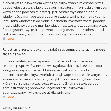
pierwszym zalogowaniem wymagają aktywowania rejestracji przez
osobę rejestrującą się lub przez administratora. Informacja o tym była
wyświetlona podczas rejestracji. Jeśli została wysłana do ciebie
wiadomość e-mail, postępuj zgodnie z zawartymi w niej instrukcjami.
Jeżeli taka wiadomość do ciebie nie dotarła, być może został podany
nieprawidłowy adres e-mail lub wiadomość została zatrzymana przez
filtr antyspamowy. Jeśli na pewno podany przez ciebie adres e-mail
jest prawidłowy, spróbuj skontaktować się z administratorem.
Góra
Rejestracja została dokonana jakiś czas temu, ale teraz nie mogę
się zalogować?!
Spróbuj znaleźć e-mail wysłany do ciebie podczas pierwszej
rejestracji. Sprawdź w nim nazwę użytkownika oraz hasło i spróbuj
zalogować się jeszcze raz. Możliwe, że z jakiegoś powodu
administrator dezaktywował lub usunął twoje konto. Wiele witryn, aby
zmniejszyć rozmiar bazy danych, cyklicznie usuwa użytkowników,
którzy nic nie pisali przez dłuższy czas. Jeśli tak się stało, spróbuj
zarejestrować się ponownie i bądź bardziej aktywnym i
zaangażowanym w dyskusje użytkownikiem.
Góra
Co to jest COPPA?