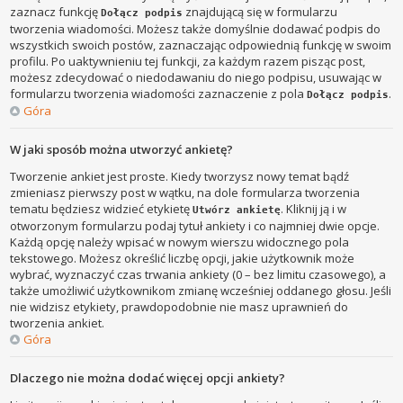
zaznacz funkcję
znajdującą się w formularzu
Dołącz podpis
tworzenia wiadomości. Możesz także domyślnie dodawać podpis do
wszystkich swoich postów, zaznaczając odpowiednią funkcję w swoim
profilu. Po uaktywnieniu tej funkcji, za każdym razem pisząc post,
możesz zdecydować o niedodawaniu do niego podpisu, usuwając w
formularzu tworzenia wiadomości zaznaczenie z pola
.
Dołącz podpis
Góra
W jaki sposób można utworzyć ankietę?
Tworzenie ankiet jest proste. Kiedy tworzysz nowy temat bądź
zmieniasz pierwszy post w wątku, na dole formularza tworzenia
tematu będziesz widzieć etykietę
. Kliknij ją i w
Utwórz ankietę
otworzonym formularzu podaj tytuł ankiety i co najmniej dwie opcje.
Każdą opcję należy wpisać w nowym wierszu widocznego pola
tekstowego. Możesz określić liczbę opcji, jakie użytkownik może
wybrać, wyznaczyć czas trwania ankiety (0 – bez limitu czasowego), a
także umożliwić użytkownikom zmianę wcześniej oddanego głosu. Jeśli
nie widzisz etykiety, prawdopodobnie nie masz uprawnień do
tworzenia ankiet.
Góra
Dlaczego nie można dodać więcej opcji ankiety?