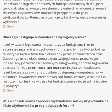
umożliwia dostęp do dodatkowych funkcji niedostępnych dla gości,
takich jak własny awatar, wysyłanie prywatnych wiadomości i e-maili
do innych użytkowników, możliwość przypisania do grup
użytkowników itp. Rejestracja zajmuje tylko chwilę, więc zaleca się jej
wykonanie.
Góra
Dlaczego następuje automatyczne wylogowywanie?
Jeżeli w czasie logowania nie zaznaczysz funkcji
Loguj mnie
, witryna zachowa informację o tym, że twój pobyt na
automatycznie
tej witrynie będzie trwał tylko określony przez administratora czas.
Zapobiega to niewłaściwemu użyciu twojego konta przez kogoś
innego. Aby pozostać zalogowanym/zalogowaną, podczas logowania
zaznacz funkcję
. Jest to niezalecane,
Loguj mnie automatycznie
jeżeli korzystasz z witryny z ogólnie dostępnego komputera, np. w
bibliotece, kawiarence internetowej, sali komputerowej w szkole lub
na uczelni itp. Jeśli nie widzisz tej funkcji, oznacza to, że administrator
ją wyłączył.
Góra
W jaki sposób można zapobiec wyświetlaniu nazwy użytkownika na
liście użytkowników przeglądających forum?