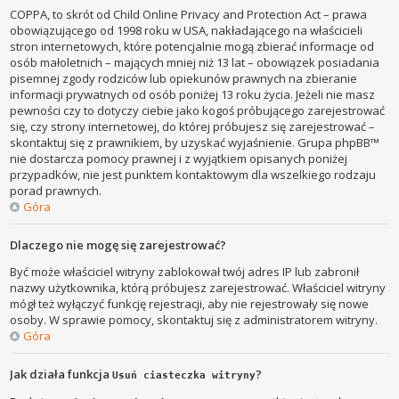
COPPA, to skrót od Child Online Privacy and Protection Act – prawa
obowiązującego od 1998 roku w USA, nakładającego na właścicieli
stron internetowych, które potencjalnie mogą zbierać informacje od
osób małoletnich – mających mniej niż 13 lat – obowiązek posiadania
pisemnej zgody rodziców lub opiekunów prawnych na zbieranie
informacji prywatnych od osób poniżej 13 roku życia. Jeżeli nie masz
pewności czy to dotyczy ciebie jako kogoś próbującego zarejestrować
się, czy strony internetowej, do której próbujesz się zarejestrować –
skontaktuj się z prawnikiem, by uzyskać wyjaśnienie. Grupa phpBB™
nie dostarcza pomocy prawnej i z wyjątkiem opisanych poniżej
przypadków, nie jest punktem kontaktowym dla wszelkiego rodzaju
porad prawnych.
Góra
Dlaczego nie mogę się zarejestrować?
Być może właściciel witryny zablokował twój adres IP lub zabronił
nazwy użytkownika, którą próbujesz zarejestrować. Właściciel witryny
mógł też wyłączyć funkcję rejestracji, aby nie rejestrowały się nowe
osoby. W sprawie pomocy, skontaktuj się z administratorem witryny.
Góra
Jak działa funkcja
?
Usuń ciasteczka witryny