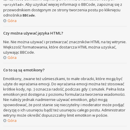
. Aby uzyskać więcej informacji o BBCode, zapoznaj się z
<przykład>
przewodnikiem dostępnym ze strony tworzenia postu po kliknięciu
odnośnika
.
BBCode
Góra
Czy można używać języka HTML?
Nie. Nie można używać i przetwarzać znaczników HTML na tej witrynie.
Większość formatowania, które dostarcza HTML można uzyskać,
używając BBCode.
Góra
Co to są są emotikony?
Emotikony, zwane też uśmieszkami, to małe obrazki, które mogą być
użyte do wyrażania emocji. Do wyrażania emocji można też stosować
krótkie kody, np. :) oznacza radość, podczas gdy :( smutek. Pełna lista
emotikon jest dostępna z poziomu formularza tworzenia wiadomości.
Nie należy jednak nadmiernie używać emotikon, gdyż mogą
spowodować, że post stanie się nieczytelny i moderator może podjąć
decyzję o ich usunięciu bądź też usunięciu całego postu. Administrator
witryny może określić dopuszczalny limit emotikon w poście.
Góra