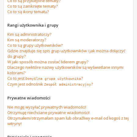
Co to są przyklejone tematy?
Co to są zamknięte tematy?
Co to są ikony tematu?
Rangi użytkownika i grupy
Kim są administratorzy?
Kim są moderatorzy?
Co to są grupy użytkowników?
Gdzie znajduje się spis grup użytkowników i jak można dołączyć
do grupy?
W jaki sposób można zostać liderem grupy?
Dlaczego niektóre nazwy użytkowników są wyświetlane innymi
kolorami?
Co to jest
?
Domyślna grupa użytkownika
Czym jest odnośnik
?
Zespół administracyjny
Prywatne wiadomości
Nie mogę wysyłać prywatnych wiadomości!
Otrzymuję niechciane prywatne wiadomości!
Otrzymałem/otrzymałam spam lub obraźliwy e-mail od kogoś z tej
witryny!