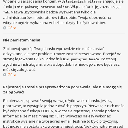
W panelu zarządzania kontem, w
znajduje się
Ustawieniach witryny
funkcja
. Włącz tę funkcję, zaznaczając
Nie pokazuj statusu online
. Nazwa użytkownika będzie wyświetlana tylko dla
Tak
administratorów, moderatorów i dla ciebie. Twoja obecność na
witrynie będzie wykazana w liczbie ukrytych użytkowników.
Góra
Nie pamiętam hasła!
Zachowaj spokój! Twoje hasło wprawdzie nie może zostać
odzyskane, ale bez problemu może zostać zresetowane. Przejdź na
stronę logowania i kliknij odnośnik
. Postępuj
Nie pamiętam hasła
zgodnie z instrukcjami, a prawdopodobnie niedługo znów będziesz
móc się zalogować.
Góra
Rejestracja została przeprowadzona poprawnie, ale nie mogę się
zalogować!
Po pierwsze, sprawdź swoją nazwę użytkownika i hasło. Jeśli są
poprawne, to wystąpiła jedna z dwóch przyczyn. Pierwszą z nich może
być włączona funkcja COPPA, a w czasie rejestracji została podana
informacja, że masz mniej niż 13 lat. Wówczas należy wykonać
instrukcje wysłane na twój adres e-mail. Jeśli nie to było przyczyną,
być może nie została aktywowana rejestracja. Niektóre witryny przed