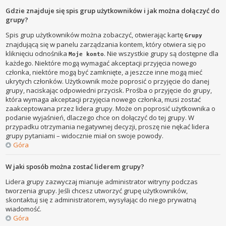
Gdzie znajduje się spis grup użytkowników i jak można dołączyć do
grupy?
Spis grup użytkowników można zobaczyć, otwierając kartę
Grupy
znajdującą się w panelu zarządzania kontem, który otwiera się po
kliknięciu odnośnika
. Nie wszystkie grupy są dostępne dla
Moje konto
każdego. Niektóre mogą wymagać akceptacji przyjęcia nowego
członka, niektóre mogą być zamknięte, a jeszcze inne mogą mieć
ukrytych członków. Użytkownik może poprosić o przyjęcie do danej
grupy, naciskając odpowiedni przycisk. Prośba o przyjęcie do grupy,
która wymaga akceptacji przyjęcia nowego członka, musi zostać
zaakceptowana przez lidera grupy. Może on poprosić użytkownika o
podanie wyjaśnień, dlaczego chce on dołączyć do tej grupy. W
przypadku otrzymania negatywnej decyzji, proszę nie nękać lidera
grupy pytaniami – widocznie miał on swoje powody.
Góra
W jaki sposób można zostać liderem grupy?
Lidera grupy zazwyczaj mianuje administrator witryny podczas
tworzenia grupy. Jeśli chcesz utworzyć grupę użytkowników,
skontaktuj się z administratorem, wysyłając do niego prywatną
wiadomość.
Góra