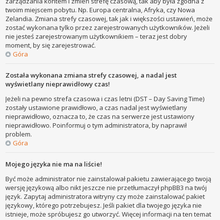
zarządzania kontem i zmień strefę czasową, tak aby była zgodna z
twoim miejscem pobytu. Np. Europa centralna, Afryka, czy Nowa
Zelandia. Zmiana strefy czasowej, tak jak i większości ustawień, może
zostać wykonana tylko przez zarejestrowanych użytkowników. Jeżeli
nie jesteś zarejestrowanym użytkownikiem – teraz jest dobry
moment, by się zarejestrować.
Góra
Została wykonana zmiana strefy czasowej, a nadal jest
wyświetlany nieprawidłowy czas!
Jeżeli na pewno strefa czasowa i czas letni (DST – Day Saving Time)
zostały ustawione prawidłowo, a czas nadal jest wyświetlany
nieprawidłowo, oznacza to, że czas na serwerze jest ustawiony
nieprawidłowo. Poinformuj o tym administratora, by naprawił
problem.
Góra
Mojego języka nie ma na liście!
Być może administrator nie zainstalował pakietu zawierającego twoją
wersję językową albo nikt jeszcze nie przetłumaczył phpBB3 na twój
język. Zapytaj administratora witryny czy może zainstalować pakiet
językowy, którego potrzebujesz. Jeśli pakiet dla twojego języka nie
istnieje, może spróbujesz go utworzyć. Więcej informacji na ten temat