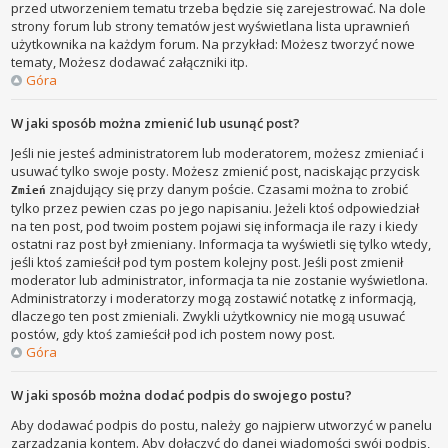
przed utworzeniem tematu trzeba będzie się zarejestrować. Na dole
strony forum lub strony tematów jest wyświetlana lista uprawnień
użytkownika na każdym forum. Na przykład: Możesz tworzyć nowe
tematy, Możesz dodawać załączniki itp.
Góra
W jaki sposób można zmienić lub usunąć post?
Jeśli nie jesteś administratorem lub moderatorem, możesz zmieniać i
usuwać tylko swoje posty. Możesz zmienić post, naciskając przycisk
znajdujący się przy danym poście. Czasami można to zrobić
Zmień
tylko przez pewien czas po jego napisaniu. Jeżeli ktoś odpowiedział
na ten post, pod twoim postem pojawi się informacja ile razy i kiedy
ostatni raz post był zmieniany. Informacja ta wyświetli się tylko wtedy,
jeśli ktoś zamieścił pod tym postem kolejny post. Jeśli post zmienił
moderator lub administrator, informacja ta nie zostanie wyświetlona.
Administratorzy i moderatorzy mogą zostawić notatkę z informacją,
dlaczego ten post zmieniali. Zwykli użytkownicy nie mogą usuwać
postów, gdy ktoś zamieścił pod ich postem nowy post.
Góra
W jaki sposób można dodać podpis do swojego postu?
Aby dodawać podpis do postu, należy go najpierw utworzyć w panelu
zarządzania kontem. Aby dołączyć do danej wiadomości swój podpis,