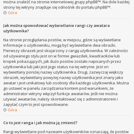
można znaleźć na stronie internetowej grupy phpBB™. Na dole każdej
strony tej witryny znajduje się odnośnik do portalu phpBB™.
Góra
Jak można spowodować wyświetlanie rangi czy awatara
użytkownika?
Na stronie przeglądania postów, w miejscu, gdzie są wyświetlane
informacje o użytkowniku, mogą być wyświetlane dwa obrazki.
Pierwszy obrazek jest skojarzony z rangą użytkownika. W zależności
od używanego stylu jest on w formie gwiazdek, kwadracików lub
kropek pokazujących, jak dużo postów zostało napisanych przez
użytkownika lub jaki jest jego status na tej witrynie. Jest on
wyświetlany poniżej nazwy użytkownika. Drugi, zazwyczaj większy
obrazek, wyświetlany powyżej nazwy użytkownika jest znany jako
awatar i jest unikatowy lub osobisty dla każdego użytkownika. Można
go ustawić w panelu zarządzania kontem pod warunkiem, że
administrator witryny włączył funkcje awatarów. Jeśli nie można
używać awatarów, należy skontaktować się z administratorem i
zapytać czym to jest spowodowane.
Góra
Co to jest ranga i jak można ją zmienić?
Rangi wyświetlane pod nazwami użytkowników oznaczają, ile postów