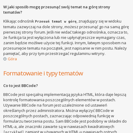
W jaki sposób mogę przesunąć swój temat na górę strony
tematów?
Klikając odnośnik
, znajdujący się w widoku
Przesuń temat w górę
tematu zazwyczaj na dole strony, możesz przesunąć go na samą górę
pierwszej strony forum. Jeśli nie widać takiego odnośnika, oznacza to,
że funkcja ta jest wyłączona lub nie upłynął jeszcze wymagany czas,
zanim będzie możliwe użycie tej funkcji. Innym, łatwym sposobem na
przesunięcie tematu na początek, jest napisanie w nim postu. Należy
pamiętać, aby przy tym przestrzegać regulaminu witryny.
Góra
Formatowanie i typy tematów
Co to jest BBCode?
BBCode jest specjalną implementacją języka HTML, która daje lepszą
kontrolę formatowania poszczególnych elementów w postach.
Używanie BBCode na forum jest uzależnione od ustawień
określanych przez administratora. Można wyłączyć BBCode w
poszczególnych postach, zaznaczając odpowiednią funkcję w
formularzu tworzenia postu. Sam BBCode jest podobny w składni do
HTML-a, ale znaczniki zawarte są w nawiasach kwadratowych
zamiast w używanych w HTML-u nawiasach ostrych
[przykład]