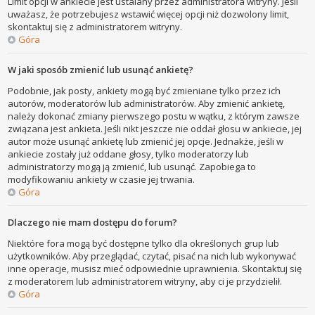
Limit opcji w ankiecie jest ustalany przez administratora witryny. Jeśli
uważasz, że potrzebujesz wstawić więcej opcji niż dozwolony limit,
skontaktuj się z administratorem witryny.
Góra
W jaki sposób zmienić lub usunąć ankietę?
Podobnie, jak posty, ankiety mogą być zmieniane tylko przez ich
autorów, moderatorów lub administratorów. Aby zmienić ankietę,
należy dokonać zmiany pierwszego postu w wątku, z którym zawsze
związana jest ankieta. Jeśli nikt jeszcze nie oddał głosu w ankiecie, jej
autor może usunąć ankietę lub zmienić jej opcje. Jednakże, jeśli w
ankiecie zostały już oddane głosy, tylko moderatorzy lub
administratorzy mogą ją zmienić, lub usunąć. Zapobiega to
modyfikowaniu ankiety w czasie jej trwania.
Góra
Dlaczego nie mam dostępu do forum?
Niektóre fora mogą być dostępne tylko dla określonych grup lub
użytkowników. Aby przeglądać, czytać, pisać na nich lub wykonywać
inne operacje, musisz mieć odpowiednie uprawnienia. Skontaktuj się
z moderatorem lub administratorem witryny, aby ci je przydzielił.
Góra