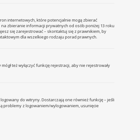
tron internetowych, które potencjalnie mogą zbierać
 na zbieranie informacji prywatnych od osób poniżej 13 roku
ujesz się zarejestrować – skontaktuj się z prawnikiem, by
ontaktowym dla wszelkiego rodzaju porad prawnych.
mógł też wyłączyć funkcję rejestracji, aby nie rejestrowały
ogowany do witryny. Dostarczają one również funkcję – jeśli
pują problemy z logowaniem/wylogowaniem, usunięcie