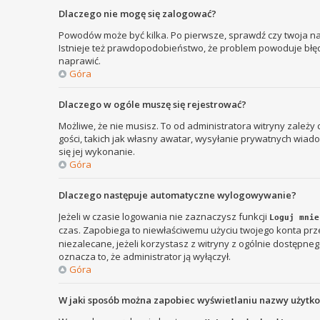
Dlaczego nie mogę się zalogować?
Powodów może być kilka. Po pierwsze, sprawdź czy twoja nazw
Istnieje też prawdopodobieństwo, że problem powoduje błędna
naprawić.
Góra
Dlaczego w ogóle muszę się rejestrować?
Możliwe, że nie musisz. To od administratora witryny zależy
gości, takich jak własny awatar, wysyłanie prywatnych wiadom
się jej wykonanie.
Góra
Dlaczego następuje automatyczne wylogowywanie?
Jeżeli w czasie logowania nie zaznaczysz funkcji
Loguj mnie
czas. Zapobiega to niewłaściwemu użyciu twojego konta p
niezalecane, jeżeli korzystasz z witryny z ogólnie dostępnego
oznacza to, że administrator ją wyłączył.
Góra
W jaki sposób można zapobiec wyświetlaniu nazwy użytk