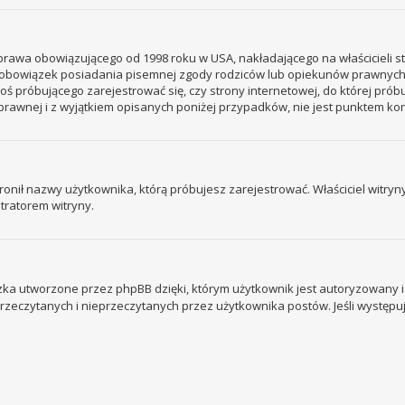
– prawa obowiązującego od 1998 roku w USA, nakładającego na właścicieli s
 – obowiązek posiadania pisemnej zgody rodziców lub opiekunów prawnych
ogoś próbującego zarejestrować się, czy strony internetowej, do której prób
rawnej i z wyjątkiem opisanych poniżej przypadków, nie jest punktem k
ronił nazwy użytkownika, którą próbujesz zarejestrować. Właściciel witryny 
tratorem witryny.
ka utworzone przez phpBB dzięki, którym użytkownik jest autoryzowany i l
 przeczytanych i nieprzeczytanych przez użytkownika postów. Jeśli wystę