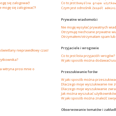
ogę się zalogować!
Co to jest
Domyślna grupa użytko
ie mogę się zalogować?!
Czym jest odnośnik
Zespół admini
Prywatne wiadomości
Nie mogę wysyłać prywatnych wiad
Otrzymuję niechciane prywatne wi
Otrzymałem/otrzymałam spam lub ob
Przyjaciele i wrogowie
yświetlany nieprawidłowy czas!
Co to jest lista przyjaciół i wrogów?
żytkownika?
W jaki sposób można dodawać/usuw
 witryna prosi mnie o
Przeszukiwanie forów
W jaki sposób można przeszukiwać
Dlaczego moje wyszukiwanie nie 
Dlaczego moje wyszukiwanie zwrac
Jak można wyszukać użytkownikó
W jaki sposób można znaleźć swoje
Obserwowanie tematów i zakład