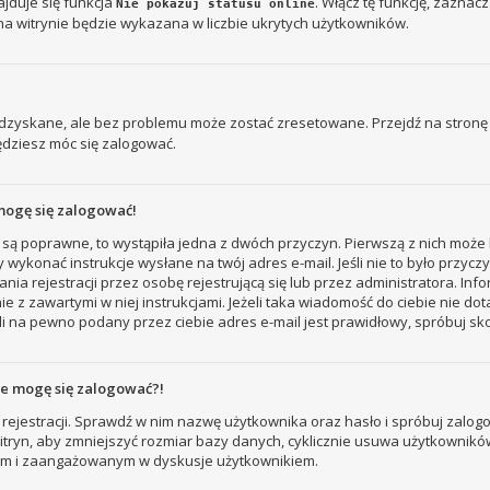
jduje się funkcja
. Włącz tę funkcję, zaznac
Nie pokazuj statusu online
na witrynie będzie wykazana w liczbie ukrytych użytkowników.
zyskane, ale bez problemu może zostać zresetowane. Przejdź na stronę l
ędziesz móc się zalogować.
mogę się zalogować!
 są poprawne, to wystąpiła jedna z dwóch przyczyn. Pierwszą z nich może 
 wykonać instrukcje wysłane na twój adres e-mail. Jeśli nie to było przyc
ejestracji przez osobę rejestrującą się lub przez administratora. Inform
e z zawartymi w niej instrukcjami. Jeżeli taka wiadomość do ciebie nie do
i na pewno podany przez ciebie adres e-mail jest prawidłowy, spróbuj sk
nie mogę się zalogować?!
rejestracji. Sprawdź w nim nazwę użytkownika oraz hasło i spróbuj zalogo
ryn, aby zmniejszyć rozmiar bazy danych, cyklicznie usuwa użytkowników, któ
nym i zaangażowanym w dyskusje użytkownikiem.