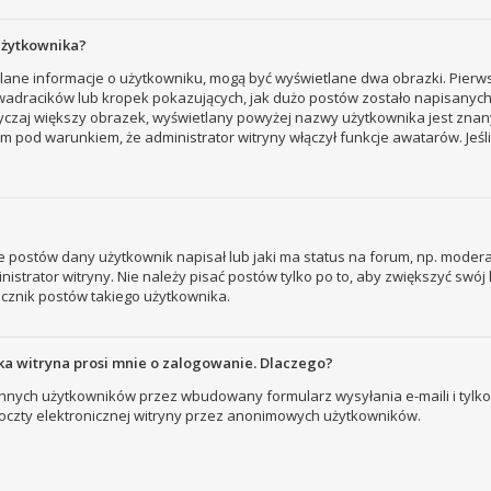
użytkownika?
tlane informacje o użytkowniku, mogą być wyświetlane dwa obrazki. Pierw
adracików lub kropek pokazujących, jak dużo postów zostało napisanych prz
yczaj większy obrazek, wyświetlany powyżej nazwy użytkownika jest znany
 pod warunkiem, że administrator witryny włączył funkcje awatarów. Jeśl
 postów dany użytkownik napisał lub jaki ma status na forum, np. modera
strator witryny. Nie należy pisać postów tylko po to, aby zwiększyć swój l
licznik postów takiego użytkownika.
a witryna prosi mnie o zalogowanie. Dlaczego?
nych użytkowników przez wbudowany formularz wysyłania e-maili i tylko wt
zty elektronicznej witryny przez anonimowych użytkowników.