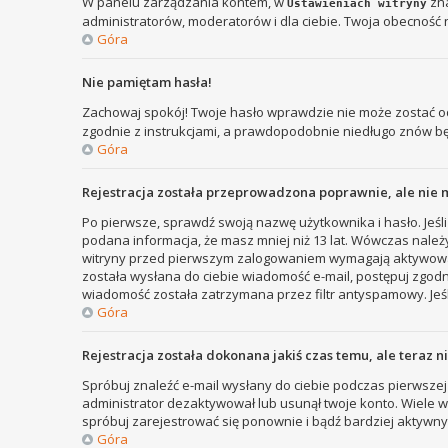
W panelu zarządzania kontem, w
zna
Ustawieniach witryny
administratorów, moderatorów i dla ciebie. Twoja obecność 
Góra
Nie pamiętam hasła!
Zachowaj spokój! Twoje hasło wprawdzie nie może zostać od
zgodnie z instrukcjami, a prawdopodobnie niedługo znów b
Góra
Rejestracja została przeprowadzona poprawnie, ale nie 
Po pierwsze, sprawdź swoją nazwę użytkownika i hasło. Jeśli
podana informacja, że masz mniej niż 13 lat. Wówczas należy
witryny przed pierwszym zalogowaniem wymagają aktywowania r
została wysłana do ciebie wiadomość e-mail, postępuj zgodni
wiadomość została zatrzymana przez filtr antyspamowy. Jeśl
Góra
Rejestracja została dokonana jakiś czas temu, ale teraz 
Spróbuj znaleźć e-mail wysłany do ciebie podczas pierwszej 
administrator dezaktywował lub usunął twoje konto. Wiele wit
spróbuj zarejestrować się ponownie i bądź bardziej aktyw
Góra