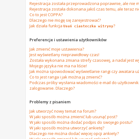
Rejestracja została przeprowadzona poprawnie, ale nie m
Rejestracja została dokonana jakiś czas temu, ale teraz n
Co to jest COPPA?
Dlaczego nie mogę się zarejestrować?
Jak działa funkcja
?
Usuń ciasteczka witryny
Preferencje i ustawienia użytkowników
Jak zmienić moje ustawienia?
Jest wyświetlany nieprawidłowy czas!
Została wykonana zmiana strefy czasowej, a nadal jest w
Mojego języka nie ma na liście!
Jak można spowodować wyświetlanie rangi czy awatara u
Co to jest ranga i jak można ją zmienić?
Podczas próby wysłania wiadomości e-mail do użytkownika
zalogowanie. Dlaczego?
Problemy z pisaniem
Jak utworzyć nowy temat na forum?
W jaki sposób można zmienić lub usunąć post?
W jaki sposób można dodać podpis do swojego postu?
W jaki sposób można utworzyć ankietę?
Dlaczego nie można dodać więcej opcji ankiety?