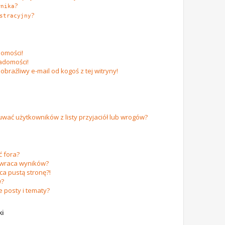
?
wnika
?
stracyjny
omości!
adomości!
raźliwy e-mail od kogoś z tej witryny!
ać użytkowników z listy przyjaciół lub wrogów?
 fora?
zwraca wyników?
a pustą stronę?!
w?
 posty i tematy?
ki