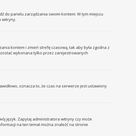
ejdź do panelu zarządzania swoim kontem. W tym miejscu
 witryny.
ządzania kontem i zmień strefę czasową, tak aby była zgodna z
że zostać wykonana tylko przez zarejestrowanych
prawidłowo, oznacza to, że czas na serwerze jest ustawiony
wój język. Zapytaj administratora witryny czy może
informacji na ten temat można znaleźć na stronie