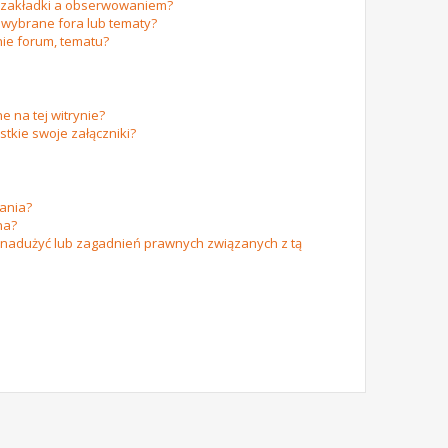
m zakładki a obserwowaniem?
wybrane fora lub tematy?
ie forum, tematu?
e na tej witrynie?
tkie swoje załączniki?
ania?
na?
 nadużyć lub zagadnień prawnych związanych z tą