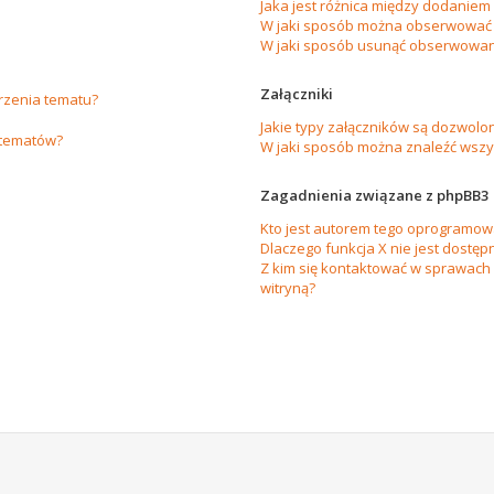
Jaka jest różnica między dodanie
W jaki sposób można obserwować 
W jaki sposób usunąć obserwowan
Załączniki
orzenia tematu?
Jakie typy załączników są dozwolon
 tematów?
W jaki sposób można znaleźć wszys
Zagadnienia związane z phpBB3
Kto jest autorem tego oprogramow
Dlaczego funkcja X nie jest dostęp
Z kim się kontaktować w sprawach
witryną?