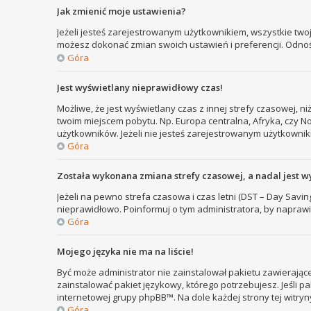
Jak zmienić moje ustawienia?
Jeżeli jesteś zarejestrowanym użytkownikiem, wszystkie two
możesz dokonać zmian swoich ustawień i preferencji. Odno
Góra
Jest wyświetlany nieprawidłowy czas!
Możliwe, że jest wyświetlany czas z innej strefy czasowej, ni
twoim miejscem pobytu. Np. Europa centralna, Afryka, czy N
użytkowników. Jeżeli nie jesteś zarejestrowanym użytkownik
Góra
Została wykonana zmiana strefy czasowej, a nadal jest w
Jeżeli na pewno strefa czasowa i czas letni (DST – Day Savi
nieprawidłowo. Poinformuj o tym administratora, by naprawi
Góra
Mojego języka nie ma na liście!
Być może administrator nie zainstalował pakietu zawierające
zainstalować pakiet językowy, którego potrzebujesz. Jeśli pa
internetowej grupy phpBB™. Na dole każdej strony tej witry
Góra