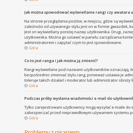
Jak można spowodować wyświetlanie rangi czy awatara 
Na stronie przeglądania postów, w miejscu, gdzie są wyświe
zależności od używanego stylu jest on w formie gwiazdek, kw
Jest on wyświetlany poniżej nazwy użytkownika. Drugi, zazw
użytkownika. Można go ustawić w panelu zarządzania kontem
administratorem i zapytać czym to jest spowodowane.
Góra
Co to jest ranga i jak można ją zmienić?
Rangi wyświetlane pod nazwami użytkowników oznaczają, ile
bezpośrednio zmieniać stylu rang, ponieważ ustawia je admini
toleruje takich działań i moderator lub administrator obniży 
Góra
Podczas próby wysłania wiadomości e-mail do użytkownik
Tylko zarejestrowani użytkownicy mogą wysyłać e-maile do in
zabezpieczać przed nieprawidłowym używaniem systemu poc
Góra
Problemy z pisaniem