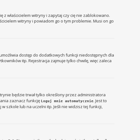
 z właścicielem witryny i zapytaj czy cię nie zablokowano.
aścicielem witryny i powiadom go o tym problemie. Musi on go
ja umożliwia dostęp do dodatkowych funkcji niedostępnych dla
kowników itp. Rejestracja zajmuje tylko chwilę, więc zaleca
itrynie będzie trwał tylko określony przez administratora
ania zaznacz funkcję
. Jest to
Loguj mnie automatycznie
zkole lub na uczelni itp. Jeśli nie widzisz tej funkcji,