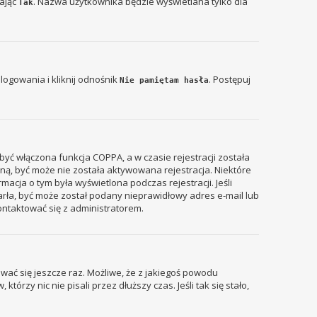
zając
. Nazwa użytkownika będzie wyświetlana tylko dla
Tak
ogowania i kliknij odnośnik
. Postępuj
Nie pamiętam hasła
być włączona funkcja COPPA, a w czasie rejestracji została
zyną, być może nie została aktywowana rejestracja. Niektóre
acja o tym była wyświetlona podczas rejestracji. Jeśli
tarła, być może został podany nieprawidłowy adres e-mail lub
ontaktować się z administratorem.
wać się jeszcze raz. Możliwe, że z jakiegoś powodu
rzy nic nie pisali przez dłuższy czas. Jeśli tak się stało,