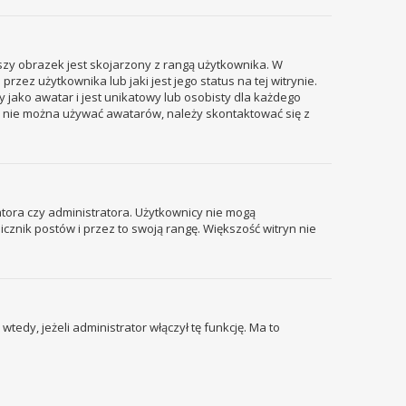
szy obrazek jest skojarzony z rangą użytkownika. W
ez użytkownika lub jaki jest jego status na tej witrynie.
 jako awatar i jest unikatowy lub osobisty dla każdego
i nie można używać awatarów, należy skontaktować się z
tora czy administratora. Użytkownicy nie mogą
icznik postów i przez to swoją rangę. Większość witryn nie
edy, jeżeli administrator włączył tę funkcję. Ma to