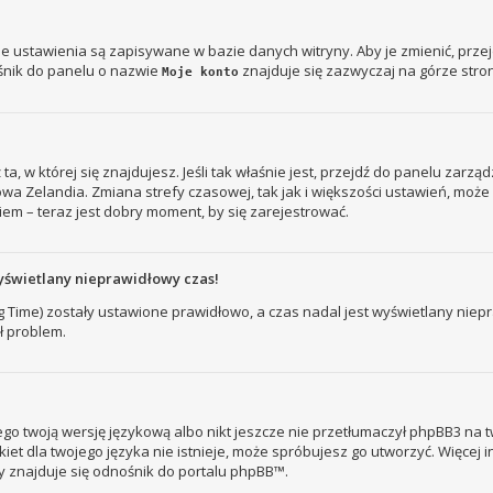
je ustawienia są zapisywane w bazie danych witryny. Aby je zmienić, prz
śnik do panelu o nazwie
znajduje się zazwyczaj na górze stron
Moje konto
ż ta, w której się znajdujesz. Jeśli tak właśnie jest, przejdź do panelu zar
owa Zelandia. Zmiana strefy czasowej, tak jak i większości ustawień, mo
iem – teraz jest dobry moment, by się zarejestrować.
yświetlany nieprawidłowy czas!
ng Time) zostały ustawione prawidłowo, a czas nadal jest wyświetlany nie
ł problem.
go twoją wersję językową albo nikt jeszcze nie przetłumaczył phpBB3 na t
kiet dla twojego języka nie istnieje, może spróbujesz go utworzyć. Więcej 
ny znajduje się odnośnik do portalu phpBB™.