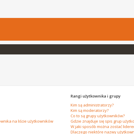
Rangi użytkownika i grupy
Kim są administratorzy?
Kim są moderatorzy?
Co to są grupy użytkowników?
wnika na liście użytkowników
Gdzie znajduje się spis grup użytk
W jaki sposób można zostać lider
Dlaczego niektóre nazwy użytkown