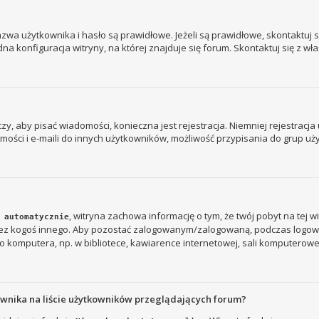
a użytkownika i hasło są prawidłowe. Jeżeli są prawidłowe, skontaktuj się
 konfiguracja witryny, na której znajduje się forum. Skontaktuj się z wł
 czy, aby pisać wiadomości, konieczna jest rejestracja. Niemniej rejestrac
ości i e-maili do innych użytkowników, możliwość przypisania do grup użyt
, witryna zachowa informację o tym, że twój pobyt na tej w
 automatycznie
rzez kogoś innego. Aby pozostać zalogowanym/zalogowaną, podczas logow
 komputera, np. w bibliotece, kawiarence internetowej, sali komputerowej w s
ownika na liście użytkowników przeglądających forum?