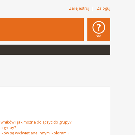
Zarejestruj
|
Zaloguj
faq
owników i jak można dołączyć do grupy?
em grupy?
ików są wyświetlane innymi kolorami?