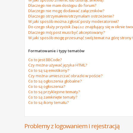
W jaki sposób zmienić lub usunąć ankietę?
Dlaczego nie mam dostępu do forum?
Dlaczego nie mogę dodawać załączników?
Dlaczego otrzymałem/otrzymałam ostrzeżenie?
W jaki sposób można zgłosić posty moderatorowi?
Do czego służy przycisk
znajdujący się w oknie tw
Zapisz
Dlaczego mój post musi być akceptowany?
W jaki sposób mogę przesunąć swój temat na górę strony
Formatowanie i typy tematów
Co to jest BBCode?
Czy można używać języka HTML?
Co to są są emotikony?
Czy można umieszczać obrazki w poście?
Co to są ogłoszenia globalne?
Co to są ogłoszenia?
Co to są przyklejone tematy?
Co to są zamknięte tematy?
Co to są ikony tematu?
Problemy z logowaniem i rejestracją