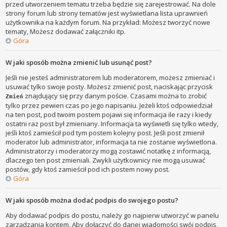
przed utworzeniem tematu trzeba będzie się zarejestrować. Na dole
strony forum lub strony tematów jest wyświetlana lista uprawnień
użytkownika na każdym forum. Na przykład: Możesz tworzyć nowe
tematy, Możesz dodawać załączniki itp.
Góra
W jaki sposób można zmienić lub usunąć post?
Jeśli nie jesteś administratorem lub moderatorem, możesz zmieniać i
usuwać tylko swoje posty. Możesz zmienić post, naciskając przycisk
znajdujący się przy danym poście. Czasami można to zrobić
Zmień
tylko przez pewien czas po jego napisaniu. Jeżeli ktoś odpowiedział
na ten post, pod twoim postem pojawi się informacja ile razy i kiedy
ostatni raz post był zmieniany. Informacja ta wyświetli się tylko wtedy,
jeśli ktoś zamieścił pod tym postem kolejny post. Jeśli post zmienił
moderator lub administrator, informacja ta nie zostanie wyświetlona.
Administratorzy i moderatorzy mogą zostawić notatkę z informacją,
dlaczego ten post zmieniali. Zwykli użytkownicy nie mogą usuwać
postów, gdy ktoś zamieścił pod ich postem nowy post.
Góra
W jaki sposób można dodać podpis do swojego postu?
Aby dodawać podpis do postu, należy go najpierw utworzyć w panelu
zarządzania kontem. Aby dołączyć do danej wiadomości swój podpis,