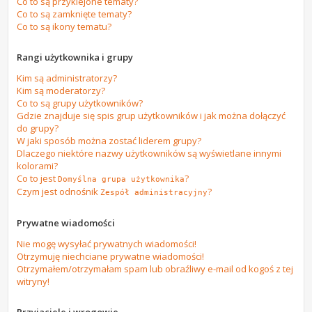
Co to są przyklejone tematy?
Co to są zamknięte tematy?
Co to są ikony tematu?
Rangi użytkownika i grupy
Kim są administratorzy?
Kim są moderatorzy?
Co to są grupy użytkowników?
Gdzie znajduje się spis grup użytkowników i jak można dołączyć
do grupy?
W jaki sposób można zostać liderem grupy?
Dlaczego niektóre nazwy użytkowników są wyświetlane innymi
kolorami?
Co to jest
?
Domyślna grupa użytkownika
Czym jest odnośnik
?
Zespół administracyjny
Prywatne wiadomości
Nie mogę wysyłać prywatnych wiadomości!
Otrzymuję niechciane prywatne wiadomości!
Otrzymałem/otrzymałam spam lub obraźliwy e-mail od kogoś z tej
witryny!