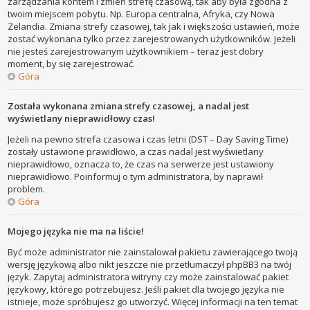
zarządzania kontem i zmień strefę czasową, tak aby była zgodna z
twoim miejscem pobytu. Np. Europa centralna, Afryka, czy Nowa
Zelandia. Zmiana strefy czasowej, tak jak i większości ustawień, może
zostać wykonana tylko przez zarejestrowanych użytkowników. Jeżeli
nie jesteś zarejestrowanym użytkownikiem – teraz jest dobry
moment, by się zarejestrować.
Góra
Została wykonana zmiana strefy czasowej, a nadal jest
wyświetlany nieprawidłowy czas!
Jeżeli na pewno strefa czasowa i czas letni (DST – Day Saving Time)
zostały ustawione prawidłowo, a czas nadal jest wyświetlany
nieprawidłowo, oznacza to, że czas na serwerze jest ustawiony
nieprawidłowo. Poinformuj o tym administratora, by naprawił
problem.
Góra
Mojego języka nie ma na liście!
Być może administrator nie zainstalował pakietu zawierającego twoją
wersję językową albo nikt jeszcze nie przetłumaczył phpBB3 na twój
język. Zapytaj administratora witryny czy może zainstalować pakiet
językowy, którego potrzebujesz. Jeśli pakiet dla twojego języka nie
istnieje, może spróbujesz go utworzyć. Więcej informacji na ten temat