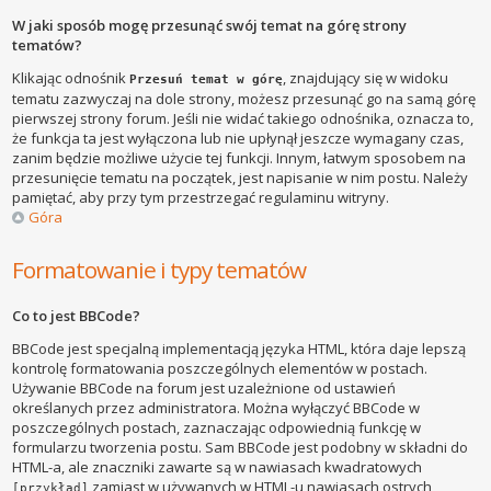
W jaki sposób mogę przesunąć swój temat na górę strony
tematów?
Klikając odnośnik
, znajdujący się w widoku
Przesuń temat w górę
tematu zazwyczaj na dole strony, możesz przesunąć go na samą górę
pierwszej strony forum. Jeśli nie widać takiego odnośnika, oznacza to,
że funkcja ta jest wyłączona lub nie upłynął jeszcze wymagany czas,
zanim będzie możliwe użycie tej funkcji. Innym, łatwym sposobem na
przesunięcie tematu na początek, jest napisanie w nim postu. Należy
pamiętać, aby przy tym przestrzegać regulaminu witryny.
Góra
Formatowanie i typy tematów
Co to jest BBCode?
BBCode jest specjalną implementacją języka HTML, która daje lepszą
kontrolę formatowania poszczególnych elementów w postach.
Używanie BBCode na forum jest uzależnione od ustawień
określanych przez administratora. Można wyłączyć BBCode w
poszczególnych postach, zaznaczając odpowiednią funkcję w
formularzu tworzenia postu. Sam BBCode jest podobny w składni do
HTML-a, ale znaczniki zawarte są w nawiasach kwadratowych
zamiast w używanych w HTML-u nawiasach ostrych
[przykład]