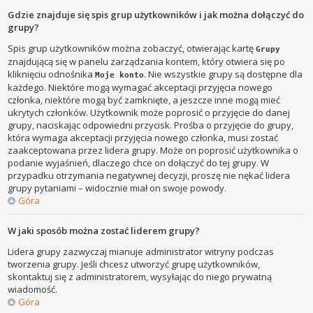
Gdzie znajduje się spis grup użytkowników i jak można dołączyć do
grupy?
Spis grup użytkowników można zobaczyć, otwierając kartę
Grupy
znajdującą się w panelu zarządzania kontem, który otwiera się po
kliknięciu odnośnika
. Nie wszystkie grupy są dostępne dla
Moje konto
każdego. Niektóre mogą wymagać akceptacji przyjęcia nowego
członka, niektóre mogą być zamknięte, a jeszcze inne mogą mieć
ukrytych członków. Użytkownik może poprosić o przyjęcie do danej
grupy, naciskając odpowiedni przycisk. Prośba o przyjęcie do grupy,
która wymaga akceptacji przyjęcia nowego członka, musi zostać
zaakceptowana przez lidera grupy. Może on poprosić użytkownika o
podanie wyjaśnień, dlaczego chce on dołączyć do tej grupy. W
przypadku otrzymania negatywnej decyzji, proszę nie nękać lidera
grupy pytaniami – widocznie miał on swoje powody.
Góra
W jaki sposób można zostać liderem grupy?
Lidera grupy zazwyczaj mianuje administrator witryny podczas
tworzenia grupy. Jeśli chcesz utworzyć grupę użytkowników,
skontaktuj się z administratorem, wysyłając do niego prywatną
wiadomość.
Góra