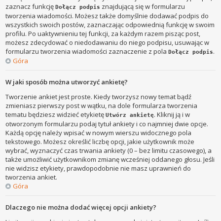
zaznacz funkcję
znajdującą się w formularzu
Dołącz podpis
tworzenia wiadomości. Możesz także domyślnie dodawać podpis do
wszystkich swoich postów, zaznaczając odpowiednią funkcję w swoim
profilu. Po uaktywnieniu tej funkcji, za każdym razem pisząc post,
możesz zdecydować o niedodawaniu do niego podpisu, usuwając w
formularzu tworzenia wiadomości zaznaczenie z pola
.
Dołącz podpis
Góra
W jaki sposób można utworzyć ankietę?
Tworzenie ankiet jest proste. Kiedy tworzysz nowy temat bądź
zmieniasz pierwszy post w wątku, na dole formularza tworzenia
tematu będziesz widzieć etykietę
. Kliknij ją i w
Utwórz ankietę
otworzonym formularzu podaj tytuł ankiety i co najmniej dwie opcje.
Każdą opcję należy wpisać w nowym wierszu widocznego pola
tekstowego. Możesz określić liczbę opcji, jakie użytkownik może
wybrać, wyznaczyć czas trwania ankiety (0 – bez limitu czasowego), a
także umożliwić użytkownikom zmianę wcześniej oddanego głosu. Jeśli
nie widzisz etykiety, prawdopodobnie nie masz uprawnień do
tworzenia ankiet.
Góra
Dlaczego nie można dodać więcej opcji ankiety?