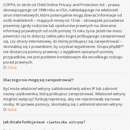
COPPA, to skrót od Child Online Privacy and Protection Act – prawa
obowiązującego od 1998 roku w USA, nakładającego na właścicieli
stron internetowych, które potencjalnie mogą zbierać informacje od
osób małoletnich – mających mniej niż 13 lat – obowiązek posiadania
pisemnej zgody rodziców lub opiekunów prawnych na zbieranie
informacji prywatnych od osób poniżej 13 roku życia. Jeżeli nie masz
pewności czy to dotyczy ciebie jako kogoś próbującego zarejestrować
się, czy strony internetowej, do której próbujesz się zarejestrować –
skontaktuj się z prawnikiem, by uzyskać wyjaśnienie. Grupa phpBB™
nie dostarcza pomocy prawnej i z wyjątkiem opisanych poniżej
przypadków, nie jest punktem kontaktowym dla wszelkiego rodzaju
porad prawnych.
Góra
Dlaczego nie mogę się zarejestrować?
Być może właściciel witryny zablokował twój adres IP lub zabronił
nazwy użytkownika, którą próbujesz zarejestrować. Właściciel witryny
mógł też wyłączyć funkcję rejestracji, aby nie rejestrowały się nowe
osoby. W sprawie pomocy, skontaktuj się z administratorem witryny.
Góra
Jak działa funkcja
?
Usuń ciasteczka witryny