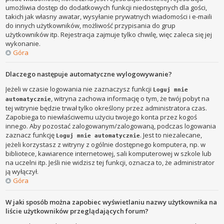
umożliwia dostęp do dodatkowych funkcji niedostępnych dla gości,
takich jak własny awatar, wysyłanie prywatnych wiadomości i e-maili
do innych użytkowników, możliwość przypisania do grup
użytkowników itp. Rejestracja zajmuje tylko chwilę, więc zaleca się jej
wykonanie.
Góra
Dlaczego następuje automatyczne wylogowywanie?
Jeżeli w czasie logowania nie zaznaczysz funkcji
Loguj mnie
, witryna zachowa informację o tym, że twój pobyt na
automatycznie
tej witrynie będzie trwał tylko określony przez administratora czas.
Zapobiega to niewłaściwemu użyciu twojego konta przez kogoś
innego. Aby pozostać zalogowanym/zalogowaną, podczas logowania
zaznacz funkcję
. Jest to niezalecane,
Loguj mnie automatycznie
jeżeli korzystasz z witryny z ogólnie dostępnego komputera, np. w
bibliotece, kawiarence internetowej, sali komputerowej w szkole lub
na uczelni itp. Jeśli nie widzisz tej funkcji, oznacza to, że administrator
ją wyłączył.
Góra
W jaki sposób można zapobiec wyświetlaniu nazwy użytkownika na
liście użytkowników przeglądających forum?