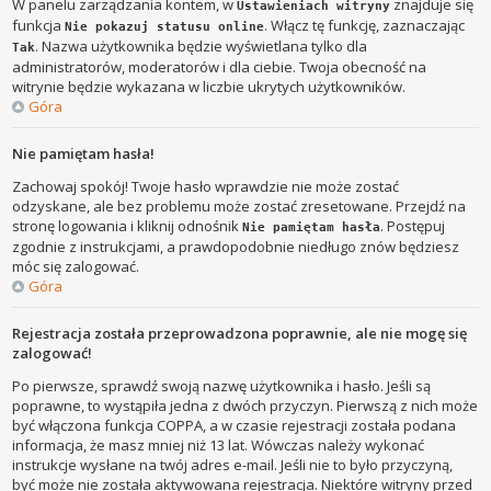
W panelu zarządzania kontem, w
znajduje się
Ustawieniach witryny
funkcja
. Włącz tę funkcję, zaznaczając
Nie pokazuj statusu online
. Nazwa użytkownika będzie wyświetlana tylko dla
Tak
administratorów, moderatorów i dla ciebie. Twoja obecność na
witrynie będzie wykazana w liczbie ukrytych użytkowników.
Góra
Nie pamiętam hasła!
Zachowaj spokój! Twoje hasło wprawdzie nie może zostać
odzyskane, ale bez problemu może zostać zresetowane. Przejdź na
stronę logowania i kliknij odnośnik
. Postępuj
Nie pamiętam hasła
zgodnie z instrukcjami, a prawdopodobnie niedługo znów będziesz
móc się zalogować.
Góra
Rejestracja została przeprowadzona poprawnie, ale nie mogę się
zalogować!
Po pierwsze, sprawdź swoją nazwę użytkownika i hasło. Jeśli są
poprawne, to wystąpiła jedna z dwóch przyczyn. Pierwszą z nich może
być włączona funkcja COPPA, a w czasie rejestracji została podana
informacja, że masz mniej niż 13 lat. Wówczas należy wykonać
instrukcje wysłane na twój adres e-mail. Jeśli nie to było przyczyną,
być może nie została aktywowana rejestracja. Niektóre witryny przed