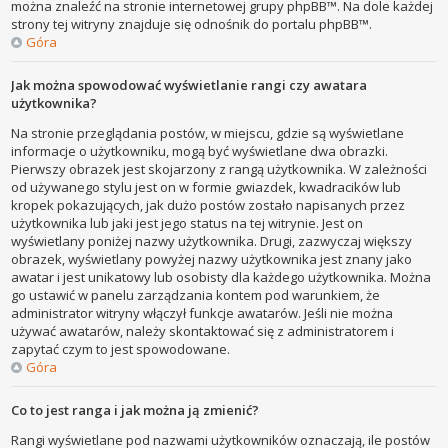
można znaleźć na stronie internetowej grupy phpBB™. Na dole każdej
strony tej witryny znajduje się odnośnik do portalu phpBB™.
Góra
Jak można spowodować wyświetlanie rangi czy awatara
użytkownika?
Na stronie przeglądania postów, w miejscu, gdzie są wyświetlane
informacje o użytkowniku, mogą być wyświetlane dwa obrazki.
Pierwszy obrazek jest skojarzony z rangą użytkownika. W zależności
od używanego stylu jest on w formie gwiazdek, kwadracików lub
kropek pokazujących, jak dużo postów zostało napisanych przez
użytkownika lub jaki jest jego status na tej witrynie. Jest on
wyświetlany poniżej nazwy użytkownika. Drugi, zazwyczaj większy
obrazek, wyświetlany powyżej nazwy użytkownika jest znany jako
awatar i jest unikatowy lub osobisty dla każdego użytkownika. Można
go ustawić w panelu zarządzania kontem pod warunkiem, że
administrator witryny włączył funkcje awatarów. Jeśli nie można
używać awatarów, należy skontaktować się z administratorem i
zapytać czym to jest spowodowane.
Góra
Co to jest ranga i jak można ją zmienić?
Rangi wyświetlane pod nazwami użytkowników oznaczają, ile postów