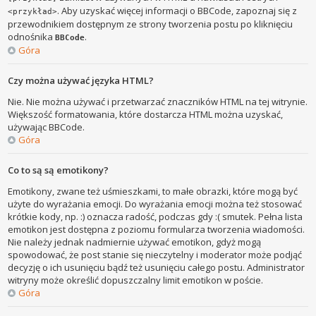
. Aby uzyskać więcej informacji o BBCode, zapoznaj się z
<przykład>
przewodnikiem dostępnym ze strony tworzenia postu po kliknięciu
odnośnika
.
BBCode
Góra
Czy można używać języka HTML?
Nie. Nie można używać i przetwarzać znaczników HTML na tej witrynie.
Większość formatowania, które dostarcza HTML można uzyskać,
używając BBCode.
Góra
Co to są są emotikony?
Emotikony, zwane też uśmieszkami, to małe obrazki, które mogą być
użyte do wyrażania emocji. Do wyrażania emocji można też stosować
krótkie kody, np. :) oznacza radość, podczas gdy :( smutek. Pełna lista
emotikon jest dostępna z poziomu formularza tworzenia wiadomości.
Nie należy jednak nadmiernie używać emotikon, gdyż mogą
spowodować, że post stanie się nieczytelny i moderator może podjąć
decyzję o ich usunięciu bądź też usunięciu całego postu. Administrator
witryny może określić dopuszczalny limit emotikon w poście.
Góra