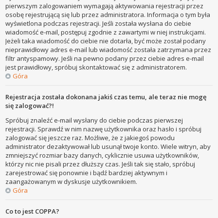
pierwszym zalogowaniem wymagają aktywowania rejestracji przez
osobę rejestrującą się lub przez administratora. Informacja o tym była
wyświetlona podczas rejestracji. Jeśli została wysłana do ciebie
wiadomość e-mail, postępuj zgodnie z zawartymi w niej instrukcjami.
Jeżeli taka wiadomość do ciebie nie dotarła, być może został podany
nieprawidłowy adres e-mail lub wiadomość została zatrzymana przez
filtr antyspamowy. Jeśli na pewno podany przez ciebie adres e-mail
jest prawidłowy, spróbuj skontaktować się z administratorem.
Góra
Rejestracja została dokonana jakiś czas temu, ale teraz nie mogę
się zalogować?!
Spróbuj znaleźć e-mail wysłany do ciebie podczas pierwszej
rejestracji. Sprawdź w nim nazwę użytkownika oraz hasło i spróbuj
zalogować się jeszcze raz. Możliwe, że z jakiegoś powodu
administrator dezaktywował lub usunął twoje konto. Wiele witryn, aby
zmniejszyć rozmiar bazy danych, cyklicznie usuwa użytkowników,
którzy nic nie pisali przez dłuższy czas. Jeśli tak się stało, spróbuj
zarejestrować się ponownie i bądź bardziej aktywnym i
zaangażowanym w dyskusje użytkownikiem.
Góra
Co to jest COPPA?