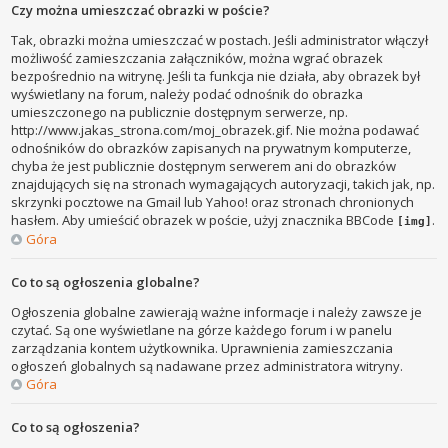
Czy można umieszczać obrazki w poście?
Tak, obrazki można umieszczać w postach. Jeśli administrator włączył
możliwość zamieszczania załączników, można wgrać obrazek
bezpośrednio na witrynę. Jeśli ta funkcja nie działa, aby obrazek był
wyświetlany na forum, należy podać odnośnik do obrazka
umieszczonego na publicznie dostępnym serwerze, np.
http://www.jakas_strona.com/moj_obrazek.gif. Nie można podawać
odnośników do obrazków zapisanych na prywatnym komputerze,
chyba że jest publicznie dostępnym serwerem ani do obrazków
znajdujących się na stronach wymagających autoryzacji, takich jak, np.
skrzynki pocztowe na Gmail lub Yahoo! oraz stronach chronionych
hasłem. Aby umieścić obrazek w poście, użyj znacznika BBCode
.
[img]
Góra
Co to są ogłoszenia globalne?
Ogłoszenia globalne zawierają ważne informacje i należy zawsze je
czytać. Są one wyświetlane na górze każdego forum i w panelu
zarządzania kontem użytkownika. Uprawnienia zamieszczania
ogłoszeń globalnych są nadawane przez administratora witryny.
Góra
Co to są ogłoszenia?