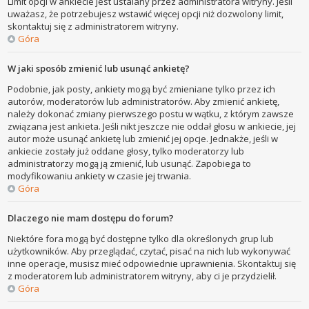
Limit opcji w ankiecie jest ustalany przez administratora witryny. Jeśli
uważasz, że potrzebujesz wstawić więcej opcji niż dozwolony limit,
skontaktuj się z administratorem witryny.
Góra
W jaki sposób zmienić lub usunąć ankietę?
Podobnie, jak posty, ankiety mogą być zmieniane tylko przez ich
autorów, moderatorów lub administratorów. Aby zmienić ankietę,
należy dokonać zmiany pierwszego postu w wątku, z którym zawsze
związana jest ankieta. Jeśli nikt jeszcze nie oddał głosu w ankiecie, jej
autor może usunąć ankietę lub zmienić jej opcje. Jednakże, jeśli w
ankiecie zostały już oddane głosy, tylko moderatorzy lub
administratorzy mogą ją zmienić, lub usunąć. Zapobiega to
modyfikowaniu ankiety w czasie jej trwania.
Góra
Dlaczego nie mam dostępu do forum?
Niektóre fora mogą być dostępne tylko dla określonych grup lub
użytkowników. Aby przeglądać, czytać, pisać na nich lub wykonywać
inne operacje, musisz mieć odpowiednie uprawnienia. Skontaktuj się
z moderatorem lub administratorem witryny, aby ci je przydzielił.
Góra