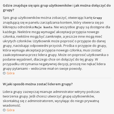
Gdzie znajduje się spis grup użytkowników i jak można dołączyć do
grupy?
Spis grup użytkowników można zobaczyć, otwierając kartę
Grupy
znajdującą się w panelu zarządzania kontem, który otwiera się po
kliknięciu odnośnika
. Nie wszystkie grupy są dostępne dla
Moje konto
każdego. Niektóre mogą wymagać akceptacji przyjęcia nowego
członka, niektóre mogą być zamknięte, a jeszcze inne mogą mieć
ukrytych członków. Użytkownik może poprosić o przyjęcie do danej
grupy, naciskając odpowiedni przycisk. Prośba o przyjęcie do grupy,
która wymaga akceptacji przyjęcia nowego członka, musi zostać
zaakceptowana przez lidera grupy. Może on poprosić użytkownika o
podanie wyjaśnień, dlaczego chce on dołączyć do tej grupy. W
przypadku otrzymania negatywnej decyzji, proszę nie nękać lidera
grupy pytaniami – widocznie miał on swoje powody.
Góra
W jaki sposób można zostać liderem grupy?
Lidera grupy zazwyczaj mianuje administrator witryny podczas
tworzenia grupy. Jeśli chcesz utworzyć grupę użytkowników,
skontaktuj się z administratorem, wysyłając do niego prywatną
wiadomość.
Góra