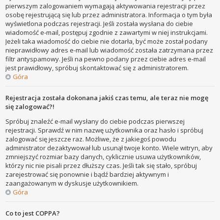
pierwszym zalogowaniem wymagają aktywowania rejestracji przez
osobę rejestrującą się lub przez administratora. Informacja o tym była
wyświetlona podczas rejestracji. Jeśli została wysłana do ciebie
wiadomość e-mail, postępuj zgodnie z zawartymi w niej instrukcjami.
Jeżeli taka wiadomość do ciebie nie dotarła, być może został podany
nieprawidłowy adres e-mail lub wiadomość została zatrzymana przez
filtr antyspamowy. Jeśli na pewno podany przez ciebie adres e-mail
jest prawidłowy, spróbuj skontaktować się z administratorem.
Góra
Rejestracja została dokonana jakiś czas temu, ale teraz nie mogę
się zalogować?!
Spróbuj znaleźć e-mail wysłany do ciebie podczas pierwszej
rejestracji. Sprawdź w nim nazwę użytkownika oraz hasło i spróbuj
zalogować się jeszcze raz. Możliwe, że z jakiegoś powodu
administrator dezaktywował lub usunął twoje konto. Wiele witryn, aby
zmniejszyć rozmiar bazy danych, cyklicznie usuwa użytkowników,
którzy nic nie pisali przez dłuższy czas. Jeśli tak się stało, spróbuj
zarejestrować się ponownie i bądź bardziej aktywnym i
zaangażowanym w dyskusje użytkownikiem.
Góra
Co to jest COPPA?