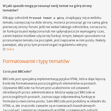
W jaki sposób mogę przesunąć swój temat na górę strony
tematów?
Klikając odnośnik
, znajdujący się w widoku
Przesuń temat w górę
tematu zazwyczaj na dole strony, możesz przesunąć go na samą górę
pierwszej strony forum. Jeśli nie widać takiego odnośnika, oznacza to,
że funkcja ta jest wyłączona lub nie upłynął jeszcze wymagany czas,
zanim będzie możliwe użycie tej funkcji. Innym, łatwym sposobem na
przesunięcie tematu na początek, jest napisanie w nim postu. Należy
pamiętać, aby przy tym przestrzegać regulaminu witryny.
Góra
Formatowanie i typy tematów
Co to jest BBCode?
BBCode jest specjalną implementacją języka HTML, która daje lepszą
kontrolę formatowania poszczególnych elementów w postach.
Używanie BBCode na forum jest uzależnione od ustawień
określanych przez administratora. Można wyłączyć BBCode w
poszczególnych postach, zaznaczając odpowiednią funkcję w
formularzu tworzenia postu. Sam BBCode jest podobny w składni do
HTML-a, ale znaczniki zawarte są w nawiasach kwadratowych
zamiast w używanych w HTML-u nawiasach ostrych
[przykład]