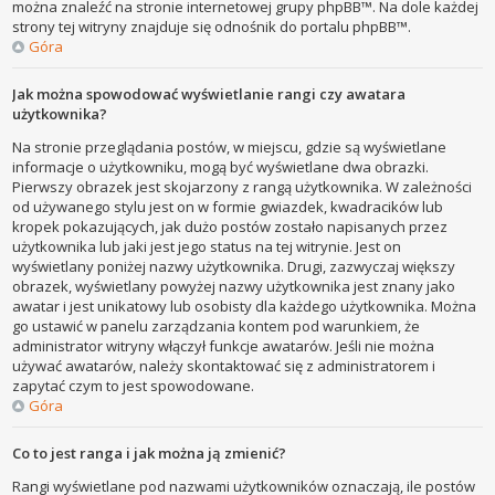
można znaleźć na stronie internetowej grupy phpBB™. Na dole każdej
strony tej witryny znajduje się odnośnik do portalu phpBB™.
Góra
Jak można spowodować wyświetlanie rangi czy awatara
użytkownika?
Na stronie przeglądania postów, w miejscu, gdzie są wyświetlane
informacje o użytkowniku, mogą być wyświetlane dwa obrazki.
Pierwszy obrazek jest skojarzony z rangą użytkownika. W zależności
od używanego stylu jest on w formie gwiazdek, kwadracików lub
kropek pokazujących, jak dużo postów zostało napisanych przez
użytkownika lub jaki jest jego status na tej witrynie. Jest on
wyświetlany poniżej nazwy użytkownika. Drugi, zazwyczaj większy
obrazek, wyświetlany powyżej nazwy użytkownika jest znany jako
awatar i jest unikatowy lub osobisty dla każdego użytkownika. Można
go ustawić w panelu zarządzania kontem pod warunkiem, że
administrator witryny włączył funkcje awatarów. Jeśli nie można
używać awatarów, należy skontaktować się z administratorem i
zapytać czym to jest spowodowane.
Góra
Co to jest ranga i jak można ją zmienić?
Rangi wyświetlane pod nazwami użytkowników oznaczają, ile postów