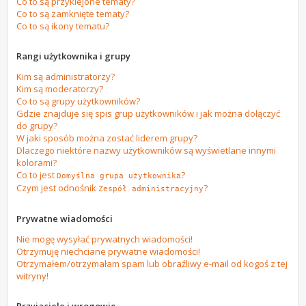
Co to są przyklejone tematy?
Co to są zamknięte tematy?
Co to są ikony tematu?
Rangi użytkownika i grupy
Kim są administratorzy?
Kim są moderatorzy?
Co to są grupy użytkowników?
Gdzie znajduje się spis grup użytkowników i jak można dołączyć
do grupy?
W jaki sposób można zostać liderem grupy?
Dlaczego niektóre nazwy użytkowników są wyświetlane innymi
kolorami?
Co to jest
?
Domyślna grupa użytkownika
Czym jest odnośnik
?
Zespół administracyjny
Prywatne wiadomości
Nie mogę wysyłać prywatnych wiadomości!
Otrzymuję niechciane prywatne wiadomości!
Otrzymałem/otrzymałam spam lub obraźliwy e-mail od kogoś z tej
witryny!