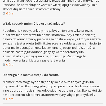
Limit opcji w ankiecie jest ustalany przez administratora witryny. Jeśli
uważasz, że potrzebujesz wstawić więcej opcji niż dozwolony limit,
skontaktuj się z administratorem witryny.
Góra
W jaki sposób zmienić lub usunąć ankietę?
Podobnie, jak posty, ankiety mogą być zmieniane tylko przez ich
autorów, moderatorów lub administratorów. Aby zmienić ankietę,
należy dokonać zmiany pierwszego postu w wątku, z którym zawsze
związana jest ankieta. Jeśli nikt jeszcze nie oddał głosu w ankiecie, jej
autor może usunąć ankietę lub zmienić jej opcje. Jednakże, jeśli w
ankiecie zostały już oddane głosy, tylko moderatorzy lub
administratorzy mogą ją zmienić, lub usunąć. Zapobiega to
modyfikowaniu ankiety w czasie jej trwania.
Góra
Dlaczego nie mam dostępu do forum?
Niektóre fora mogą być dostępne tylko dla określonych grup lub
użytkowników. Aby przeglądać, czytać, pisać na nich lub wykonywać
inne operacje, musisz mieć odpowiednie uprawnienia. Skontaktuj się
z moderatorem lub administratorem witryny, aby ci je przydzielił.
Góra