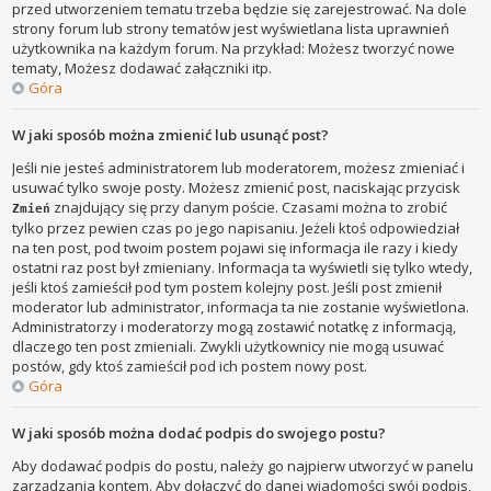
przed utworzeniem tematu trzeba będzie się zarejestrować. Na dole
strony forum lub strony tematów jest wyświetlana lista uprawnień
użytkownika na każdym forum. Na przykład: Możesz tworzyć nowe
tematy, Możesz dodawać załączniki itp.
Góra
W jaki sposób można zmienić lub usunąć post?
Jeśli nie jesteś administratorem lub moderatorem, możesz zmieniać i
usuwać tylko swoje posty. Możesz zmienić post, naciskając przycisk
znajdujący się przy danym poście. Czasami można to zrobić
Zmień
tylko przez pewien czas po jego napisaniu. Jeżeli ktoś odpowiedział
na ten post, pod twoim postem pojawi się informacja ile razy i kiedy
ostatni raz post był zmieniany. Informacja ta wyświetli się tylko wtedy,
jeśli ktoś zamieścił pod tym postem kolejny post. Jeśli post zmienił
moderator lub administrator, informacja ta nie zostanie wyświetlona.
Administratorzy i moderatorzy mogą zostawić notatkę z informacją,
dlaczego ten post zmieniali. Zwykli użytkownicy nie mogą usuwać
postów, gdy ktoś zamieścił pod ich postem nowy post.
Góra
W jaki sposób można dodać podpis do swojego postu?
Aby dodawać podpis do postu, należy go najpierw utworzyć w panelu
zarządzania kontem. Aby dołączyć do danej wiadomości swój podpis,