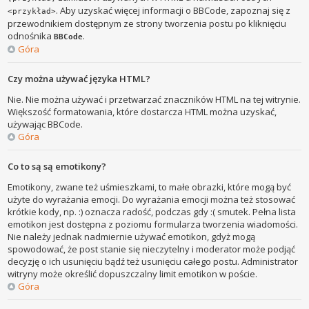
. Aby uzyskać więcej informacji o BBCode, zapoznaj się z
<przykład>
przewodnikiem dostępnym ze strony tworzenia postu po kliknięciu
odnośnika
.
BBCode
Góra
Czy można używać języka HTML?
Nie. Nie można używać i przetwarzać znaczników HTML na tej witrynie.
Większość formatowania, które dostarcza HTML można uzyskać,
używając BBCode.
Góra
Co to są są emotikony?
Emotikony, zwane też uśmieszkami, to małe obrazki, które mogą być
użyte do wyrażania emocji. Do wyrażania emocji można też stosować
krótkie kody, np. :) oznacza radość, podczas gdy :( smutek. Pełna lista
emotikon jest dostępna z poziomu formularza tworzenia wiadomości.
Nie należy jednak nadmiernie używać emotikon, gdyż mogą
spowodować, że post stanie się nieczytelny i moderator może podjąć
decyzję o ich usunięciu bądź też usunięciu całego postu. Administrator
witryny może określić dopuszczalny limit emotikon w poście.
Góra