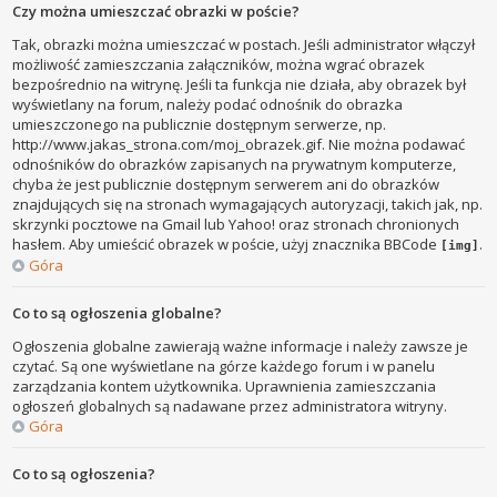
Czy można umieszczać obrazki w poście?
Tak, obrazki można umieszczać w postach. Jeśli administrator włączył
możliwość zamieszczania załączników, można wgrać obrazek
bezpośrednio na witrynę. Jeśli ta funkcja nie działa, aby obrazek był
wyświetlany na forum, należy podać odnośnik do obrazka
umieszczonego na publicznie dostępnym serwerze, np.
http://www.jakas_strona.com/moj_obrazek.gif. Nie można podawać
odnośników do obrazków zapisanych na prywatnym komputerze,
chyba że jest publicznie dostępnym serwerem ani do obrazków
znajdujących się na stronach wymagających autoryzacji, takich jak, np.
skrzynki pocztowe na Gmail lub Yahoo! oraz stronach chronionych
hasłem. Aby umieścić obrazek w poście, użyj znacznika BBCode
.
[img]
Góra
Co to są ogłoszenia globalne?
Ogłoszenia globalne zawierają ważne informacje i należy zawsze je
czytać. Są one wyświetlane na górze każdego forum i w panelu
zarządzania kontem użytkownika. Uprawnienia zamieszczania
ogłoszeń globalnych są nadawane przez administratora witryny.
Góra
Co to są ogłoszenia?