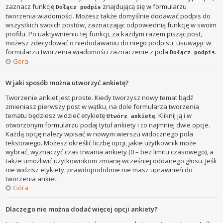
zaznacz funkcję
znajdującą się w formularzu
Dołącz podpis
tworzenia wiadomości. Możesz także domyślnie dodawać podpis do
wszystkich swoich postów, zaznaczając odpowiednią funkcję w swoim
profilu. Po uaktywnieniu tej funkcji, za każdym razem pisząc post,
możesz zdecydować o niedodawaniu do niego podpisu, usuwając w
formularzu tworzenia wiadomości zaznaczenie z pola
.
Dołącz podpis
Góra
W jaki sposób można utworzyć ankietę?
Tworzenie ankiet jest proste. Kiedy tworzysz nowy temat bądź
zmieniasz pierwszy post w wątku, na dole formularza tworzenia
tematu będziesz widzieć etykietę
. Kliknij ją i w
Utwórz ankietę
otworzonym formularzu podaj tytuł ankiety i co najmniej dwie opcje.
Każdą opcję należy wpisać w nowym wierszu widocznego pola
tekstowego. Możesz określić liczbę opcji, jakie użytkownik może
wybrać, wyznaczyć czas trwania ankiety (0 – bez limitu czasowego), a
także umożliwić użytkownikom zmianę wcześniej oddanego głosu. Jeśli
nie widzisz etykiety, prawdopodobnie nie masz uprawnień do
tworzenia ankiet.
Góra
Dlaczego nie można dodać więcej opcji ankiety?