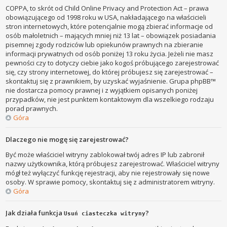
COPPA, to skrót od Child Online Privacy and Protection Act – prawa
obowiązującego od 1998 roku w USA, nakładającego na właścicieli
stron internetowych, które potencjalnie mogą zbierać informacje od
osób małoletnich – mających mniej niż 13 lat – obowiązek posiadania
pisemnej zgody rodziców lub opiekunów prawnych na zbieranie
informacji prywatnych od osób poniżej 13 roku życia. Jeżeli nie masz
pewności czy to dotyczy ciebie jako kogoś próbującego zarejestrować
się, czy strony internetowej, do której próbujesz się zarejestrować –
skontaktuj się z prawnikiem, by uzyskać wyjaśnienie. Grupa phpBB™
nie dostarcza pomocy prawnej i z wyjątkiem opisanych poniżej
przypadków, nie jest punktem kontaktowym dla wszelkiego rodzaju
porad prawnych.
Góra
Dlaczego nie mogę się zarejestrować?
Być może właściciel witryny zablokował twój adres IP lub zabronił
nazwy użytkownika, którą próbujesz zarejestrować. Właściciel witryny
mógł też wyłączyć funkcję rejestracji, aby nie rejestrowały się nowe
osoby. W sprawie pomocy, skontaktuj się z administratorem witryny.
Góra
Jak działa funkcja
?
Usuń ciasteczka witryny