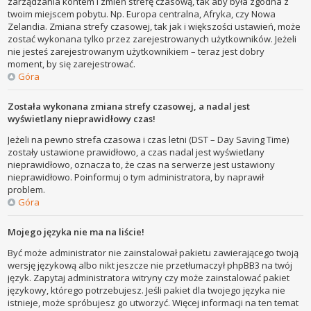
zarządzania kontem i zmień strefę czasową, tak aby była zgodna z
twoim miejscem pobytu. Np. Europa centralna, Afryka, czy Nowa
Zelandia. Zmiana strefy czasowej, tak jak i większości ustawień, może
zostać wykonana tylko przez zarejestrowanych użytkowników. Jeżeli
nie jesteś zarejestrowanym użytkownikiem – teraz jest dobry
moment, by się zarejestrować.
Góra
Została wykonana zmiana strefy czasowej, a nadal jest
wyświetlany nieprawidłowy czas!
Jeżeli na pewno strefa czasowa i czas letni (DST – Day Saving Time)
zostały ustawione prawidłowo, a czas nadal jest wyświetlany
nieprawidłowo, oznacza to, że czas na serwerze jest ustawiony
nieprawidłowo. Poinformuj o tym administratora, by naprawił
problem.
Góra
Mojego języka nie ma na liście!
Być może administrator nie zainstalował pakietu zawierającego twoją
wersję językową albo nikt jeszcze nie przetłumaczył phpBB3 na twój
język. Zapytaj administratora witryny czy może zainstalować pakiet
językowy, którego potrzebujesz. Jeśli pakiet dla twojego języka nie
istnieje, może spróbujesz go utworzyć. Więcej informacji na ten temat