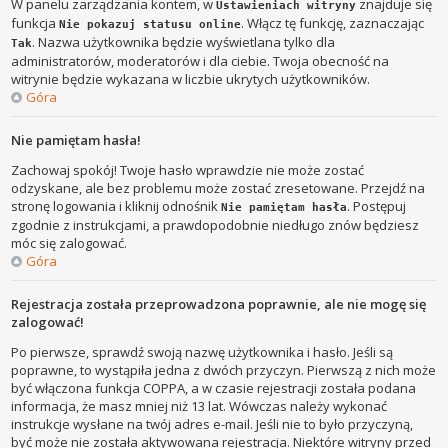
W panelu zarządzania kontem, w
znajduje się
Ustawieniach witryny
funkcja
. Włącz tę funkcję, zaznaczając
Nie pokazuj statusu online
. Nazwa użytkownika będzie wyświetlana tylko dla
Tak
administratorów, moderatorów i dla ciebie. Twoja obecność na
witrynie będzie wykazana w liczbie ukrytych użytkowników.
Góra
Nie pamiętam hasła!
Zachowaj spokój! Twoje hasło wprawdzie nie może zostać
odzyskane, ale bez problemu może zostać zresetowane. Przejdź na
stronę logowania i kliknij odnośnik
. Postępuj
Nie pamiętam hasła
zgodnie z instrukcjami, a prawdopodobnie niedługo znów będziesz
móc się zalogować.
Góra
Rejestracja została przeprowadzona poprawnie, ale nie mogę się
zalogować!
Po pierwsze, sprawdź swoją nazwę użytkownika i hasło. Jeśli są
poprawne, to wystąpiła jedna z dwóch przyczyn. Pierwszą z nich może
być włączona funkcja COPPA, a w czasie rejestracji została podana
informacja, że masz mniej niż 13 lat. Wówczas należy wykonać
instrukcje wysłane na twój adres e-mail. Jeśli nie to było przyczyną,
być może nie została aktywowana rejestracja. Niektóre witryny przed