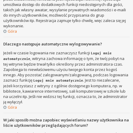
umożliwia dostęp do dodatkowych funkcji niedostępnych dla gości,
takich jak własny awatar, wysyłanie prywatnych wiadomości i e-maili
do innych użytkowników, możliwość przypisania do grup
użytkowników itp. Rejestracja zajmuje tylko chwilę, więc zaleca się jej
wykonanie.
Góra
Dlaczego następuje automatyczne wylogowywanie?
Jeżeli w czasie logowania nie zaznaczysz funkcji
Loguj mnie
, witryna zachowa informację o tym, że twój pobyt na
automatycznie
tej witrynie będzie trwał tylko określony przez administratora czas.
Zapobiega to niewłaściwemu użyciu twojego konta przez kogoś
innego. Aby pozostać zalogowanym/zalogowaną, podczas logowania
zaznacz funkcję
. Jest to niezalecane,
Loguj mnie automatycznie
jeżeli korzystasz z witryny z ogólnie dostępnego komputera, np. w
bibliotece, kawiarence internetowej, sali komputerowej w szkole lub
na uczelni itp. Jeśli nie widzisz tej funkcji, oznacza to, że administrator
ją wyłączył.
Góra
W jaki sposób można zapobiec wyświetlaniu nazwy użytkownika na
liście użytkowników przeglądających forum?