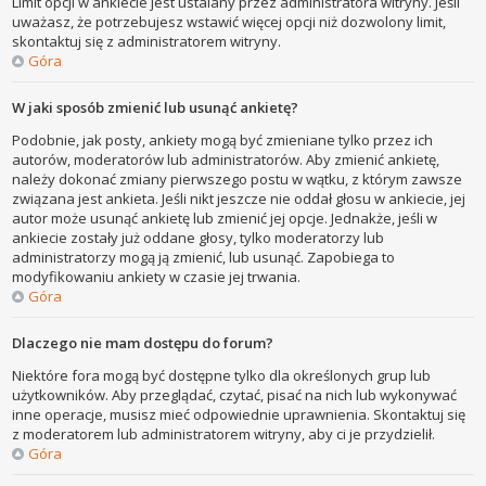
Limit opcji w ankiecie jest ustalany przez administratora witryny. Jeśli
uważasz, że potrzebujesz wstawić więcej opcji niż dozwolony limit,
skontaktuj się z administratorem witryny.
Góra
W jaki sposób zmienić lub usunąć ankietę?
Podobnie, jak posty, ankiety mogą być zmieniane tylko przez ich
autorów, moderatorów lub administratorów. Aby zmienić ankietę,
należy dokonać zmiany pierwszego postu w wątku, z którym zawsze
związana jest ankieta. Jeśli nikt jeszcze nie oddał głosu w ankiecie, jej
autor może usunąć ankietę lub zmienić jej opcje. Jednakże, jeśli w
ankiecie zostały już oddane głosy, tylko moderatorzy lub
administratorzy mogą ją zmienić, lub usunąć. Zapobiega to
modyfikowaniu ankiety w czasie jej trwania.
Góra
Dlaczego nie mam dostępu do forum?
Niektóre fora mogą być dostępne tylko dla określonych grup lub
użytkowników. Aby przeglądać, czytać, pisać na nich lub wykonywać
inne operacje, musisz mieć odpowiednie uprawnienia. Skontaktuj się
z moderatorem lub administratorem witryny, aby ci je przydzielił.
Góra