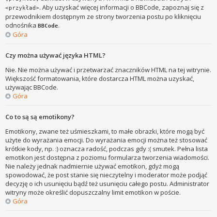
. Aby uzyskać więcej informacji o BBCode, zapoznaj się z
<przykład>
przewodnikiem dostępnym ze strony tworzenia postu po kliknięciu
odnośnika
.
BBCode
Góra
Czy można używać języka HTML?
Nie. Nie można używać i przetwarzać znaczników HTML na tej witrynie.
Większość formatowania, które dostarcza HTML można uzyskać,
używając BBCode.
Góra
Co to są są emotikony?
Emotikony, zwane też uśmieszkami, to małe obrazki, które mogą być
użyte do wyrażania emocji. Do wyrażania emocji można też stosować
krótkie kody, np. :) oznacza radość, podczas gdy :( smutek. Pełna lista
emotikon jest dostępna z poziomu formularza tworzenia wiadomości.
Nie należy jednak nadmiernie używać emotikon, gdyż mogą
spowodować, że post stanie się nieczytelny i moderator może podjąć
decyzję o ich usunięciu bądź też usunięciu całego postu. Administrator
witryny może określić dopuszczalny limit emotikon w poście.
Góra