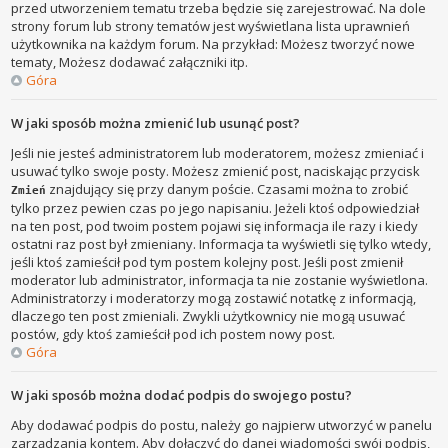
przed utworzeniem tematu trzeba będzie się zarejestrować. Na dole
strony forum lub strony tematów jest wyświetlana lista uprawnień
użytkownika na każdym forum. Na przykład: Możesz tworzyć nowe
tematy, Możesz dodawać załączniki itp.
Góra
W jaki sposób można zmienić lub usunąć post?
Jeśli nie jesteś administratorem lub moderatorem, możesz zmieniać i
usuwać tylko swoje posty. Możesz zmienić post, naciskając przycisk
znajdujący się przy danym poście. Czasami można to zrobić
Zmień
tylko przez pewien czas po jego napisaniu. Jeżeli ktoś odpowiedział
na ten post, pod twoim postem pojawi się informacja ile razy i kiedy
ostatni raz post był zmieniany. Informacja ta wyświetli się tylko wtedy,
jeśli ktoś zamieścił pod tym postem kolejny post. Jeśli post zmienił
moderator lub administrator, informacja ta nie zostanie wyświetlona.
Administratorzy i moderatorzy mogą zostawić notatkę z informacją,
dlaczego ten post zmieniali. Zwykli użytkownicy nie mogą usuwać
postów, gdy ktoś zamieścił pod ich postem nowy post.
Góra
W jaki sposób można dodać podpis do swojego postu?
Aby dodawać podpis do postu, należy go najpierw utworzyć w panelu
zarządzania kontem. Aby dołączyć do danej wiadomości swój podpis,