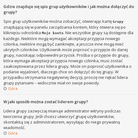
Gdzie znajduje się spis grup użytkowników i jak można dołączyć do
grupy?
Spis grup użytkowników można zobaczyć, otwierając kartę
Grupy
znajdującą się w panelu zarządzania kontem, który otwiera się po
kliknięciu odnośnika
. Nie wszystkie grupy są dostępne dla
Moje konto
każdego. Niektóre mogą wymagać akceptacji przyjęcia nowego
członka, niektóre mogą być zamknięte, a jeszcze inne mogą mieć
ukrytych członków. Użytkownik może poprosić o przyjęcie do danej
grupy, naciskając odpowiedni przycisk. Prośba o przyjęcie do grupy,
która wymaga akceptacji przyjęcia nowego członka, musi zostać
zaakceptowana przez lidera grupy. Może on poprosić użytkownika o
podanie wyjaśnień, dlaczego chce on dołączyć do tej grupy. W
przypadku otrzymania negatywnej decyzji, proszę nie nękać lidera
grupy pytaniami – widocznie miał on swoje powody.
Góra
W jaki sposób można zostać liderem grupy?
Lidera grupy zazwyczaj mianuje administrator witryny podczas
tworzenia grupy. Jeśli chcesz utworzyć grupę użytkowników,
skontaktuj się z administratorem, wysyłając do niego prywatną
wiadomość.
Góra