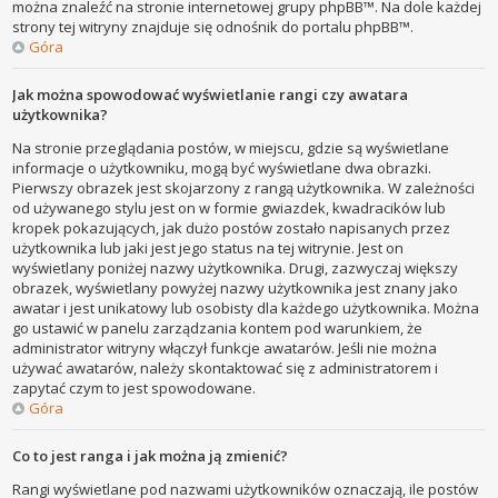
można znaleźć na stronie internetowej grupy phpBB™. Na dole każdej
strony tej witryny znajduje się odnośnik do portalu phpBB™.
Góra
Jak można spowodować wyświetlanie rangi czy awatara
użytkownika?
Na stronie przeglądania postów, w miejscu, gdzie są wyświetlane
informacje o użytkowniku, mogą być wyświetlane dwa obrazki.
Pierwszy obrazek jest skojarzony z rangą użytkownika. W zależności
od używanego stylu jest on w formie gwiazdek, kwadracików lub
kropek pokazujących, jak dużo postów zostało napisanych przez
użytkownika lub jaki jest jego status na tej witrynie. Jest on
wyświetlany poniżej nazwy użytkownika. Drugi, zazwyczaj większy
obrazek, wyświetlany powyżej nazwy użytkownika jest znany jako
awatar i jest unikatowy lub osobisty dla każdego użytkownika. Można
go ustawić w panelu zarządzania kontem pod warunkiem, że
administrator witryny włączył funkcje awatarów. Jeśli nie można
używać awatarów, należy skontaktować się z administratorem i
zapytać czym to jest spowodowane.
Góra
Co to jest ranga i jak można ją zmienić?
Rangi wyświetlane pod nazwami użytkowników oznaczają, ile postów