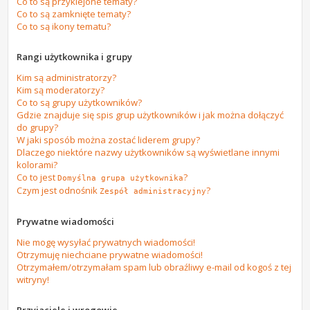
Co to są przyklejone tematy?
Co to są zamknięte tematy?
Co to są ikony tematu?
Rangi użytkownika i grupy
Kim są administratorzy?
Kim są moderatorzy?
Co to są grupy użytkowników?
Gdzie znajduje się spis grup użytkowników i jak można dołączyć
do grupy?
W jaki sposób można zostać liderem grupy?
Dlaczego niektóre nazwy użytkowników są wyświetlane innymi
kolorami?
Co to jest
?
Domyślna grupa użytkownika
Czym jest odnośnik
?
Zespół administracyjny
Prywatne wiadomości
Nie mogę wysyłać prywatnych wiadomości!
Otrzymuję niechciane prywatne wiadomości!
Otrzymałem/otrzymałam spam lub obraźliwy e-mail od kogoś z tej
witryny!