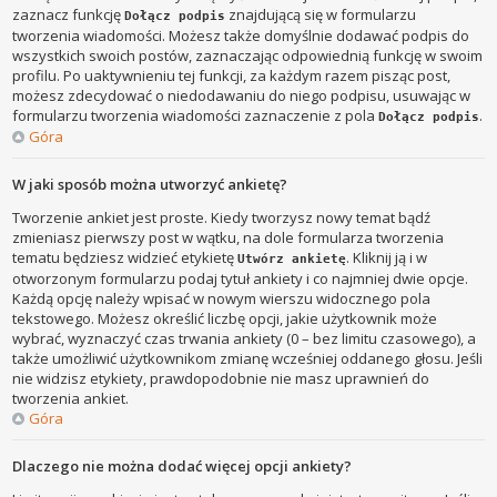
zaznacz funkcję
znajdującą się w formularzu
Dołącz podpis
tworzenia wiadomości. Możesz także domyślnie dodawać podpis do
wszystkich swoich postów, zaznaczając odpowiednią funkcję w swoim
profilu. Po uaktywnieniu tej funkcji, za każdym razem pisząc post,
możesz zdecydować o niedodawaniu do niego podpisu, usuwając w
formularzu tworzenia wiadomości zaznaczenie z pola
.
Dołącz podpis
Góra
W jaki sposób można utworzyć ankietę?
Tworzenie ankiet jest proste. Kiedy tworzysz nowy temat bądź
zmieniasz pierwszy post w wątku, na dole formularza tworzenia
tematu będziesz widzieć etykietę
. Kliknij ją i w
Utwórz ankietę
otworzonym formularzu podaj tytuł ankiety i co najmniej dwie opcje.
Każdą opcję należy wpisać w nowym wierszu widocznego pola
tekstowego. Możesz określić liczbę opcji, jakie użytkownik może
wybrać, wyznaczyć czas trwania ankiety (0 – bez limitu czasowego), a
także umożliwić użytkownikom zmianę wcześniej oddanego głosu. Jeśli
nie widzisz etykiety, prawdopodobnie nie masz uprawnień do
tworzenia ankiet.
Góra
Dlaczego nie można dodać więcej opcji ankiety?