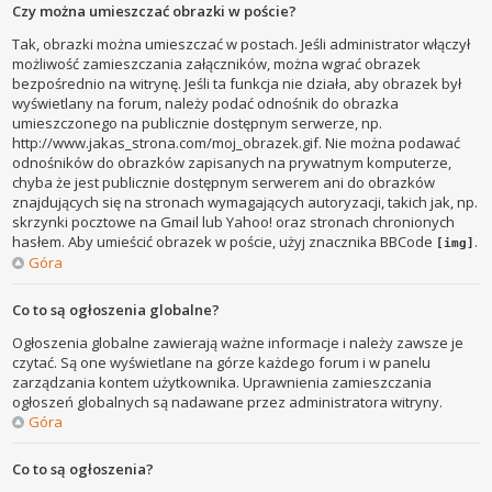
Czy można umieszczać obrazki w poście?
Tak, obrazki można umieszczać w postach. Jeśli administrator włączył
możliwość zamieszczania załączników, można wgrać obrazek
bezpośrednio na witrynę. Jeśli ta funkcja nie działa, aby obrazek był
wyświetlany na forum, należy podać odnośnik do obrazka
umieszczonego na publicznie dostępnym serwerze, np.
http://www.jakas_strona.com/moj_obrazek.gif. Nie można podawać
odnośników do obrazków zapisanych na prywatnym komputerze,
chyba że jest publicznie dostępnym serwerem ani do obrazków
znajdujących się na stronach wymagających autoryzacji, takich jak, np.
skrzynki pocztowe na Gmail lub Yahoo! oraz stronach chronionych
hasłem. Aby umieścić obrazek w poście, użyj znacznika BBCode
.
[img]
Góra
Co to są ogłoszenia globalne?
Ogłoszenia globalne zawierają ważne informacje i należy zawsze je
czytać. Są one wyświetlane na górze każdego forum i w panelu
zarządzania kontem użytkownika. Uprawnienia zamieszczania
ogłoszeń globalnych są nadawane przez administratora witryny.
Góra
Co to są ogłoszenia?