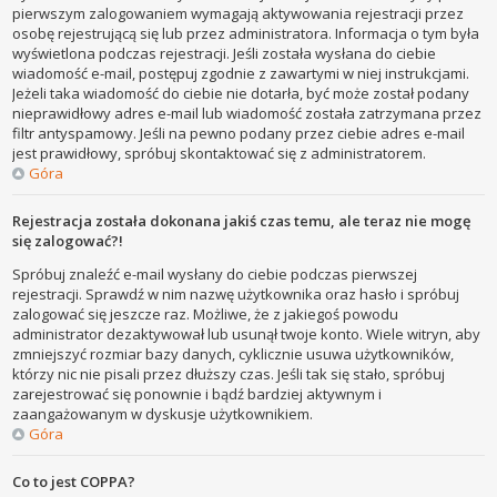
pierwszym zalogowaniem wymagają aktywowania rejestracji przez
osobę rejestrującą się lub przez administratora. Informacja o tym była
wyświetlona podczas rejestracji. Jeśli została wysłana do ciebie
wiadomość e-mail, postępuj zgodnie z zawartymi w niej instrukcjami.
Jeżeli taka wiadomość do ciebie nie dotarła, być może został podany
nieprawidłowy adres e-mail lub wiadomość została zatrzymana przez
filtr antyspamowy. Jeśli na pewno podany przez ciebie adres e-mail
jest prawidłowy, spróbuj skontaktować się z administratorem.
Góra
Rejestracja została dokonana jakiś czas temu, ale teraz nie mogę
się zalogować?!
Spróbuj znaleźć e-mail wysłany do ciebie podczas pierwszej
rejestracji. Sprawdź w nim nazwę użytkownika oraz hasło i spróbuj
zalogować się jeszcze raz. Możliwe, że z jakiegoś powodu
administrator dezaktywował lub usunął twoje konto. Wiele witryn, aby
zmniejszyć rozmiar bazy danych, cyklicznie usuwa użytkowników,
którzy nic nie pisali przez dłuższy czas. Jeśli tak się stało, spróbuj
zarejestrować się ponownie i bądź bardziej aktywnym i
zaangażowanym w dyskusje użytkownikiem.
Góra
Co to jest COPPA?