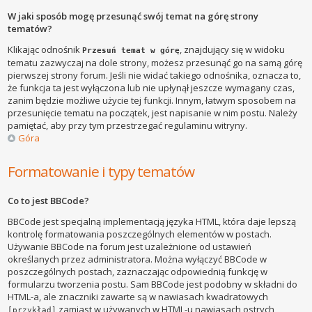
W jaki sposób mogę przesunąć swój temat na górę strony
tematów?
Klikając odnośnik
, znajdujący się w widoku
Przesuń temat w górę
tematu zazwyczaj na dole strony, możesz przesunąć go na samą górę
pierwszej strony forum. Jeśli nie widać takiego odnośnika, oznacza to,
że funkcja ta jest wyłączona lub nie upłynął jeszcze wymagany czas,
zanim będzie możliwe użycie tej funkcji. Innym, łatwym sposobem na
przesunięcie tematu na początek, jest napisanie w nim postu. Należy
pamiętać, aby przy tym przestrzegać regulaminu witryny.
Góra
Formatowanie i typy tematów
Co to jest BBCode?
BBCode jest specjalną implementacją języka HTML, która daje lepszą
kontrolę formatowania poszczególnych elementów w postach.
Używanie BBCode na forum jest uzależnione od ustawień
określanych przez administratora. Można wyłączyć BBCode w
poszczególnych postach, zaznaczając odpowiednią funkcję w
formularzu tworzenia postu. Sam BBCode jest podobny w składni do
HTML-a, ale znaczniki zawarte są w nawiasach kwadratowych
zamiast w używanych w HTML-u nawiasach ostrych
[przykład]