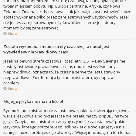
zarządzania kontem i zmień strefę czasową, tak aby była zgodna z
twoim miejscem pobytu. Np. Europa centralna, Afryka, czy Nowa
Zelandia. Zmiana strefy czasowej, tak jak i większości ustawień, może
zostać wykonana tylko przez zarejestrowanych użytkowników. Jeżeli
nie jesteś zarejestrowanym użytkownikiem – teraz jest dobry
moment, by się zarejestrować.
Góra
Została wykonana zmiana strefy czasowej, a nadal jest
wyświetlany nieprawidłowy czas!
Jeżeli na pewno strefa czasowa i czas letni (DST – Day Saving Time)
zostały ustawione prawidłowo, a czas nadal jest wyświetlany
nieprawidłowo, oznacza to, że czas na serwerze jest ustawiony
nieprawidłowo. Poinformuj o tym administratora, by naprawił
problem.
Góra
Mojego języka nie ma na liście!
Być może administrator nie zainstalował pakietu zawierającego twoją
wersję językową albo nikt jeszcze nie przetłumaczył phpBB3 na twój
język. Zapytaj administratora witryny czy może zainstalować pakiet
językowy, którego potrzebujesz. Jeśli pakiet dla twojego języka nie
istnieje, może spróbujesz go utworzyć. Więcej informacji na ten temat