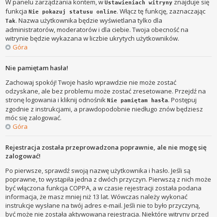
W panelu zarządzania kontem, w
znajduje się
Ustawieniach witryny
funkcja
. Włącz tę funkcję, zaznaczając
Nie pokazuj statusu online
. Nazwa użytkownika będzie wyświetlana tylko dla
Tak
administratorów, moderatorów i dla ciebie. Twoja obecność na
witrynie będzie wykazana w liczbie ukrytych użytkowników.
Góra
Nie pamiętam hasła!
Zachowaj spokój! Twoje hasło wprawdzie nie może zostać
odzyskane, ale bez problemu może zostać zresetowane. Przejdź na
stronę logowania i kliknij odnośnik
. Postępuj
Nie pamiętam hasła
zgodnie z instrukcjami, a prawdopodobnie niedługo znów będziesz
móc się zalogować.
Góra
Rejestracja została przeprowadzona poprawnie, ale nie mogę się
zalogować!
Po pierwsze, sprawdź swoją nazwę użytkownika i hasło. Jeśli są
poprawne, to wystąpiła jedna z dwóch przyczyn. Pierwszą z nich może
być włączona funkcja COPPA, a w czasie rejestracji została podana
informacja, że masz mniej niż 13 lat. Wówczas należy wykonać
instrukcje wysłane na twój adres e-mail. Jeśli nie to było przyczyną,
być może nie została aktywowana rejestracja. Niektóre witryny przed