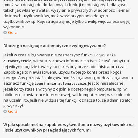
umożliwia dostęp do dodatkowych funkcji niedostępnych dla gości,
takich jak własny awatar, wysyłanie prywatnych wiadomości i e-maili
do innych użytkowników, możliwość przypisania do grup
użytkowników itp. Rejestracja zajmuje tylko chwilę, więc zaleca się jej
wykonanie.
Góra
Dlaczego następuje automatyczne wylogowywanie?
Jeżeli w czasie logowania nie zaznaczysz funkcji
Loguj mnie
, witryna zachowa informację o tym, że twój pobyt na
automatycznie
tej witrynie będzie trwał tylko określony przez administratora czas.
Zapobiega to niewłaściwemu użyciu twojego konta przez kogoś
innego. Aby pozostać zalogowanym/zalogowaną, podczas logowania
zaznacz funkcję
. Jest to niezalecane,
Loguj mnie automatycznie
jeżeli korzystasz z witryny z ogólnie dostępnego komputera, np. w
bibliotece, kawiarence internetowej, sali komputerowej w szkole lub
na uczelni itp. Jeśli nie widzisz tej funkcji, oznacza to, że administrator
ją wyłączył.
Góra
W jaki sposób można zapobiec wyświetlaniu nazwy użytkownika na
liście użytkowników przeglądających forum?