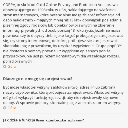
COPPA, to skrót od Child Online Privacy and Protection Act – prawa
obowiązującego od 1998 roku w USA, nakładającego na właścicieli
stron internetowych, które potencjalnie mogą zbierać informacje od
osób małoletnich – mających mniej niż 13 lat – obowiązek posiadania
pisemnej zgody rodziców lub opiekunów prawnych na zbieranie
informacji prywatnych od osób poniżej 13 roku życia. Jeżeli nie masz
pewności czy to dotyczy ciebie jako kogoś próbującego zarejestrować
się, czy strony internetowej, do której próbujesz się zarejestrować –
skontaktuj się z prawnikiem, by uzyskać wyjaśnienie. Grupa phpBB™
nie dostarcza pomocy prawnej i z wyjątkiem opisanych poniżej
przypadków, nie jest punktem kontaktowym dla wszelkiego rodzaju
porad prawnych.
Góra
Dlaczego nie mogę się zarejestrować?
Być może właściciel witryny zablokował twój adres IP lub zabronił
nazwy użytkownika, którą próbujesz zarejestrować. Właściciel witryny
mógł też wyłączyć funkcję rejestracji, aby nie rejestrowały się nowe
osoby. W sprawie pomocy, skontaktuj się z administratorem witryny.
Góra
Jak działa funkcja
?
Usuń ciasteczka witryny