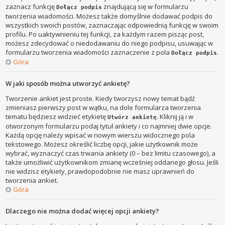
zaznacz funkcję
znajdującą się w formularzu
Dołącz podpis
tworzenia wiadomości. Możesz także domyślnie dodawać podpis do
wszystkich swoich postów, zaznaczając odpowiednią funkcję w swoim
profilu. Po uaktywnieniu tej funkcji, za każdym razem pisząc post,
możesz zdecydować o niedodawaniu do niego podpisu, usuwając w
formularzu tworzenia wiadomości zaznaczenie z pola
.
Dołącz podpis
Góra
W jaki sposób można utworzyć ankietę?
Tworzenie ankiet jest proste. Kiedy tworzysz nowy temat bądź
zmieniasz pierwszy post w wątku, na dole formularza tworzenia
tematu będziesz widzieć etykietę
. Kliknij ją i w
Utwórz ankietę
otworzonym formularzu podaj tytuł ankiety i co najmniej dwie opcje.
Każdą opcję należy wpisać w nowym wierszu widocznego pola
tekstowego. Możesz określić liczbę opcji, jakie użytkownik może
wybrać, wyznaczyć czas trwania ankiety (0 – bez limitu czasowego), a
także umożliwić użytkownikom zmianę wcześniej oddanego głosu. Jeśli
nie widzisz etykiety, prawdopodobnie nie masz uprawnień do
tworzenia ankiet.
Góra
Dlaczego nie można dodać więcej opcji ankiety?