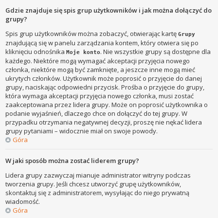
Gdzie znajduje się spis grup użytkowników i jak można dołączyć do
grupy?
Spis grup użytkowników można zobaczyć, otwierając kartę
Grupy
znajdującą się w panelu zarządzania kontem, który otwiera się po
kliknięciu odnośnika
. Nie wszystkie grupy są dostępne dla
Moje konto
każdego. Niektóre mogą wymagać akceptacji przyjęcia nowego
członka, niektóre mogą być zamknięte, a jeszcze inne mogą mieć
ukrytych członków. Użytkownik może poprosić o przyjęcie do danej
grupy, naciskając odpowiedni przycisk. Prośba o przyjęcie do grupy,
która wymaga akceptacji przyjęcia nowego członka, musi zostać
zaakceptowana przez lidera grupy. Może on poprosić użytkownika o
podanie wyjaśnień, dlaczego chce on dołączyć do tej grupy. W
przypadku otrzymania negatywnej decyzji, proszę nie nękać lidera
grupy pytaniami – widocznie miał on swoje powody.
Góra
W jaki sposób można zostać liderem grupy?
Lidera grupy zazwyczaj mianuje administrator witryny podczas
tworzenia grupy. Jeśli chcesz utworzyć grupę użytkowników,
skontaktuj się z administratorem, wysyłając do niego prywatną
wiadomość.
Góra