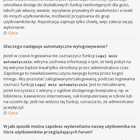
umożliwia dostęp do dodatkowych funkcji niedostępnych dla gości,
takich jak własny awatar, wysyłanie prywatnych wiadomości i e-maili
do innych użytkowników, możliwość przypisania do grup
użytkowników itp. Rejestracja zajmuje tylko chwilę, więc zaleca się jej
wykonanie.
Góra
Dlaczego następuje automatyczne wylogowywanie?
Jeżeli w czasie logowania nie zaznaczysz funkcji
Loguj mnie
, witryna zachowa informację o tym, że twój pobyt na
automatycznie
tej witrynie będzie trwał tylko określony przez administratora czas.
Zapobiega to niewłaściwemu użyciu twojego konta przez kogoś
innego. Aby pozostać zalogowanym/zalogowaną, podczas logowania
zaznacz funkcję
. Jest to niezalecane,
Loguj mnie automatycznie
jeżeli korzystasz z witryny z ogólnie dostępnego komputera, np. w
bibliotece, kawiarence internetowej, sali komputerowej w szkole lub
na uczelni itp. Jeśli nie widzisz tej funkcji, oznacza to, że administrator
ją wyłączył.
Góra
W jaki sposób można zapobiec wyświetlaniu nazwy użytkownika na
liście użytkowników przeglądających forum?