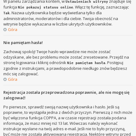
W panelu zarządzania kontem, w
znajduje się
Ustawieniach witryny
funkcja
. Włącz tę funkcję, zaznaczając
Nie pokazuj statusu online
. Nazwa użytkownika będzie wyświetlana tylko dla
Tak
administratorów, moderatorów i dla ciebie. Twoja obecność na
witrynie będzie wykazana w liczbie ukrytych użytkowników.
Góra
Nie pamiętam hasła!
Zachowaj spokój! Twoje hasło wprawdzie nie może zostać
odzyskane, ale bez problemu może zostać zresetowane. Przejdź na
stronę logowania i kliknij odnośnik
. Postępuj
Nie pamiętam hasła
zgodnie z instrukcjami, a prawdopodobnie niedługo znów będziesz
móc się zalogować.
Góra
Rejestracja została przeprowadzona poprawnie, ale nie mogę się
zalogować!
Po pierwsze, sprawdź swoją nazwę użytkownika i hasło. Jeśli są
poprawne, to wystąpiła jedna z dwóch przyczyn. Pierwszą z nich może
być włączona funkcja COPPA, a w czasie rejestracji została podana
informacja, że masz mniej niż 13 lat. Wówczas należy wykonać
instrukcje wysłane na twój adres e-mail. Jeśli nie to było przyczyną,
być może nie została aktywowana rejestracja. Niektóre witryny przed