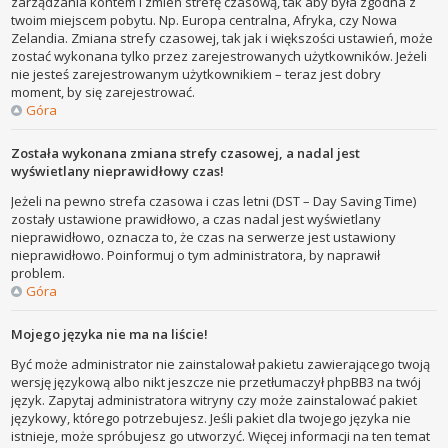
zarządzania kontem i zmień strefę czasową, tak aby była zgodna z
twoim miejscem pobytu. Np. Europa centralna, Afryka, czy Nowa
Zelandia. Zmiana strefy czasowej, tak jak i większości ustawień, może
zostać wykonana tylko przez zarejestrowanych użytkowników. Jeżeli
nie jesteś zarejestrowanym użytkownikiem – teraz jest dobry
moment, by się zarejestrować.
Góra
Została wykonana zmiana strefy czasowej, a nadal jest
wyświetlany nieprawidłowy czas!
Jeżeli na pewno strefa czasowa i czas letni (DST – Day Saving Time)
zostały ustawione prawidłowo, a czas nadal jest wyświetlany
nieprawidłowo, oznacza to, że czas na serwerze jest ustawiony
nieprawidłowo. Poinformuj o tym administratora, by naprawił
problem.
Góra
Mojego języka nie ma na liście!
Być może administrator nie zainstalował pakietu zawierającego twoją
wersję językową albo nikt jeszcze nie przetłumaczył phpBB3 na twój
język. Zapytaj administratora witryny czy może zainstalować pakiet
językowy, którego potrzebujesz. Jeśli pakiet dla twojego języka nie
istnieje, może spróbujesz go utworzyć. Więcej informacji na ten temat