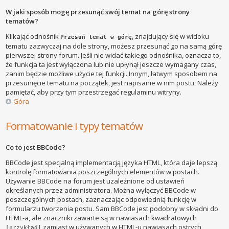
W jaki sposób mogę przesunąć swój temat na górę strony
tematów?
Klikając odnośnik
, znajdujący się w widoku
Przesuń temat w górę
tematu zazwyczaj na dole strony, możesz przesunąć go na samą górę
pierwszej strony forum. Jeśli nie widać takiego odnośnika, oznacza to,
że funkcja ta jest wyłączona lub nie upłynął jeszcze wymagany czas,
zanim będzie możliwe użycie tej funkcji. Innym, łatwym sposobem na
przesunięcie tematu na początek, jest napisanie w nim postu. Należy
pamiętać, aby przy tym przestrzegać regulaminu witryny.
Góra
Formatowanie i typy tematów
Co to jest BBCode?
BBCode jest specjalną implementacją języka HTML, która daje lepszą
kontrolę formatowania poszczególnych elementów w postach.
Używanie BBCode na forum jest uzależnione od ustawień
określanych przez administratora. Można wyłączyć BBCode w
poszczególnych postach, zaznaczając odpowiednią funkcję w
formularzu tworzenia postu. Sam BBCode jest podobny w składni do
HTML-a, ale znaczniki zawarte są w nawiasach kwadratowych
zamiast w używanych w HTML-u nawiasach ostrych
[przykład]