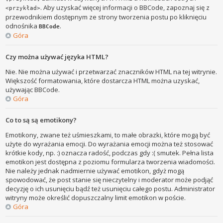
. Aby uzyskać więcej informacji o BBCode, zapoznaj się z
<przykład>
przewodnikiem dostępnym ze strony tworzenia postu po kliknięciu
odnośnika
.
BBCode
Góra
Czy można używać języka HTML?
Nie. Nie można używać i przetwarzać znaczników HTML na tej witrynie.
Większość formatowania, które dostarcza HTML można uzyskać,
używając BBCode.
Góra
Co to są są emotikony?
Emotikony, zwane też uśmieszkami, to małe obrazki, które mogą być
użyte do wyrażania emocji. Do wyrażania emocji można też stosować
krótkie kody, np. :) oznacza radość, podczas gdy :( smutek. Pełna lista
emotikon jest dostępna z poziomu formularza tworzenia wiadomości.
Nie należy jednak nadmiernie używać emotikon, gdyż mogą
spowodować, że post stanie się nieczytelny i moderator może podjąć
decyzję o ich usunięciu bądź też usunięciu całego postu. Administrator
witryny może określić dopuszczalny limit emotikon w poście.
Góra