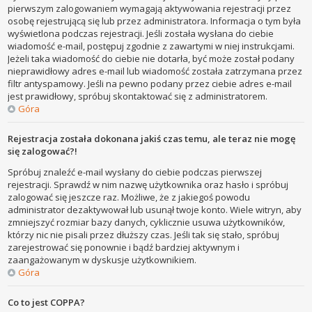
pierwszym zalogowaniem wymagają aktywowania rejestracji przez
osobę rejestrującą się lub przez administratora. Informacja o tym była
wyświetlona podczas rejestracji. Jeśli została wysłana do ciebie
wiadomość e-mail, postępuj zgodnie z zawartymi w niej instrukcjami.
Jeżeli taka wiadomość do ciebie nie dotarła, być może został podany
nieprawidłowy adres e-mail lub wiadomość została zatrzymana przez
filtr antyspamowy. Jeśli na pewno podany przez ciebie adres e-mail
jest prawidłowy, spróbuj skontaktować się z administratorem.
Góra
Rejestracja została dokonana jakiś czas temu, ale teraz nie mogę
się zalogować?!
Spróbuj znaleźć e-mail wysłany do ciebie podczas pierwszej
rejestracji. Sprawdź w nim nazwę użytkownika oraz hasło i spróbuj
zalogować się jeszcze raz. Możliwe, że z jakiegoś powodu
administrator dezaktywował lub usunął twoje konto. Wiele witryn, aby
zmniejszyć rozmiar bazy danych, cyklicznie usuwa użytkowników,
którzy nic nie pisali przez dłuższy czas. Jeśli tak się stało, spróbuj
zarejestrować się ponownie i bądź bardziej aktywnym i
zaangażowanym w dyskusje użytkownikiem.
Góra
Co to jest COPPA?