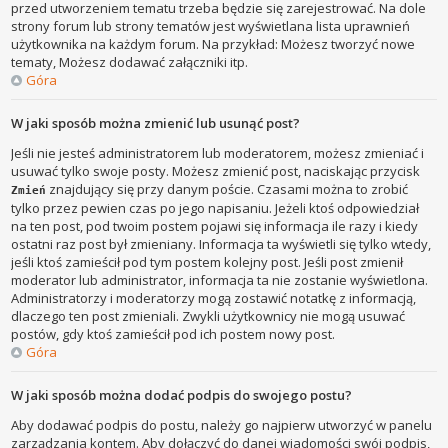
przed utworzeniem tematu trzeba będzie się zarejestrować. Na dole
strony forum lub strony tematów jest wyświetlana lista uprawnień
użytkownika na każdym forum. Na przykład: Możesz tworzyć nowe
tematy, Możesz dodawać załączniki itp.
Góra
W jaki sposób można zmienić lub usunąć post?
Jeśli nie jesteś administratorem lub moderatorem, możesz zmieniać i
usuwać tylko swoje posty. Możesz zmienić post, naciskając przycisk
znajdujący się przy danym poście. Czasami można to zrobić
Zmień
tylko przez pewien czas po jego napisaniu. Jeżeli ktoś odpowiedział
na ten post, pod twoim postem pojawi się informacja ile razy i kiedy
ostatni raz post był zmieniany. Informacja ta wyświetli się tylko wtedy,
jeśli ktoś zamieścił pod tym postem kolejny post. Jeśli post zmienił
moderator lub administrator, informacja ta nie zostanie wyświetlona.
Administratorzy i moderatorzy mogą zostawić notatkę z informacją,
dlaczego ten post zmieniali. Zwykli użytkownicy nie mogą usuwać
postów, gdy ktoś zamieścił pod ich postem nowy post.
Góra
W jaki sposób można dodać podpis do swojego postu?
Aby dodawać podpis do postu, należy go najpierw utworzyć w panelu
zarządzania kontem. Aby dołączyć do danej wiadomości swój podpis,