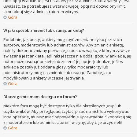
Limit opcji w ankiecie jest ustalany przez administratora witryny. Jeśli
uważasz, że potrzebujesz wstawić więcej opcji niż dozwolony limit,
skontaktuj się z administratorem witryny.
Góra
W jaki sposób zmienić lub usunąć ankietę?
Podobnie, jak posty, ankiety mogą być zmieniane tylko przez ich
autorów, moderatorów lub administratorów. Aby zmienić ankietę,
należy dokonać zmiany pierwszego postu w wątku, z którym zawsze
związana jest ankieta. Jeśli nikt jeszcze nie oddał głosu w ankiecie, jej
autor może usunąć ankietę lub zmienić jej opcje. Jednakże, jeśli w
ankiecie zostały już oddane głosy, tylko moderatorzy lub
administratorzy mogą ją zmienić, lub usunąć. Zapobiega to
modyfikowaniu ankiety w czasie jej trwania.
Góra
Dlaczego nie mam dostępu do forum?
Niektóre fora mogą być dostępne tylko dla określonych grup lub
użytkowników. Aby przeglądać, czytać, pisać na nich lub wykonywać
inne operacje, musisz mieć odpowiednie uprawnienia. Skontaktuj się
z moderatorem lub administratorem witryny, aby ci je przydzielił.
Góra