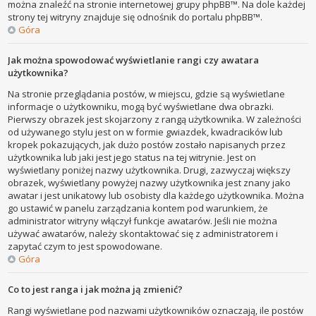
można znaleźć na stronie internetowej grupy phpBB™. Na dole każdej
strony tej witryny znajduje się odnośnik do portalu phpBB™.
Góra
Jak można spowodować wyświetlanie rangi czy awatara
użytkownika?
Na stronie przeglądania postów, w miejscu, gdzie są wyświetlane
informacje o użytkowniku, mogą być wyświetlane dwa obrazki.
Pierwszy obrazek jest skojarzony z rangą użytkownika. W zależności
od używanego stylu jest on w formie gwiazdek, kwadracików lub
kropek pokazujących, jak dużo postów zostało napisanych przez
użytkownika lub jaki jest jego status na tej witrynie. Jest on
wyświetlany poniżej nazwy użytkownika. Drugi, zazwyczaj większy
obrazek, wyświetlany powyżej nazwy użytkownika jest znany jako
awatar i jest unikatowy lub osobisty dla każdego użytkownika. Można
go ustawić w panelu zarządzania kontem pod warunkiem, że
administrator witryny włączył funkcje awatarów. Jeśli nie można
używać awatarów, należy skontaktować się z administratorem i
zapytać czym to jest spowodowane.
Góra
Co to jest ranga i jak można ją zmienić?
Rangi wyświetlane pod nazwami użytkowników oznaczają, ile postów