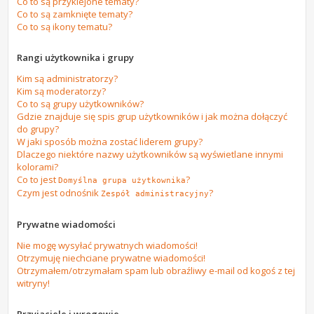
Co to są przyklejone tematy?
Co to są zamknięte tematy?
Co to są ikony tematu?
Rangi użytkownika i grupy
Kim są administratorzy?
Kim są moderatorzy?
Co to są grupy użytkowników?
Gdzie znajduje się spis grup użytkowników i jak można dołączyć
do grupy?
W jaki sposób można zostać liderem grupy?
Dlaczego niektóre nazwy użytkowników są wyświetlane innymi
kolorami?
Co to jest
?
Domyślna grupa użytkownika
Czym jest odnośnik
?
Zespół administracyjny
Prywatne wiadomości
Nie mogę wysyłać prywatnych wiadomości!
Otrzymuję niechciane prywatne wiadomości!
Otrzymałem/otrzymałam spam lub obraźliwy e-mail od kogoś z tej
witryny!