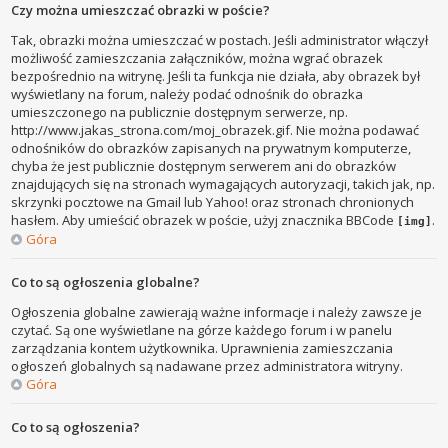
Czy można umieszczać obrazki w poście?
Tak, obrazki można umieszczać w postach. Jeśli administrator włączył
możliwość zamieszczania załączników, można wgrać obrazek
bezpośrednio na witrynę. Jeśli ta funkcja nie działa, aby obrazek był
wyświetlany na forum, należy podać odnośnik do obrazka
umieszczonego na publicznie dostępnym serwerze, np.
http://www.jakas_strona.com/moj_obrazek.gif. Nie można podawać
odnośników do obrazków zapisanych na prywatnym komputerze,
chyba że jest publicznie dostępnym serwerem ani do obrazków
znajdujących się na stronach wymagających autoryzacji, takich jak, np.
skrzynki pocztowe na Gmail lub Yahoo! oraz stronach chronionych
hasłem. Aby umieścić obrazek w poście, użyj znacznika BBCode
.
[img]
Góra
Co to są ogłoszenia globalne?
Ogłoszenia globalne zawierają ważne informacje i należy zawsze je
czytać. Są one wyświetlane na górze każdego forum i w panelu
zarządzania kontem użytkownika. Uprawnienia zamieszczania
ogłoszeń globalnych są nadawane przez administratora witryny.
Góra
Co to są ogłoszenia?