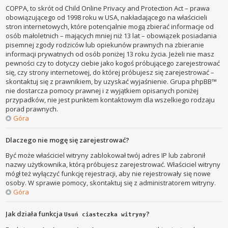
COPPA, to skrót od Child Online Privacy and Protection Act – prawa
obowiązującego od 1998 roku w USA, nakładającego na właścicieli
stron internetowych, które potencjalnie mogą zbierać informacje od
osób małoletnich – mających mniej niż 13 lat – obowiązek posiadania
pisemnej zgody rodziców lub opiekunów prawnych na zbieranie
informacji prywatnych od osób poniżej 13 roku życia. Jeżeli nie masz
pewności czy to dotyczy ciebie jako kogoś próbującego zarejestrować
się, czy strony internetowej, do której próbujesz się zarejestrować –
skontaktuj się z prawnikiem, by uzyskać wyjaśnienie. Grupa phpBB™
nie dostarcza pomocy prawnej i z wyjątkiem opisanych poniżej
przypadków, nie jest punktem kontaktowym dla wszelkiego rodzaju
porad prawnych.
Góra
Dlaczego nie mogę się zarejestrować?
Być może właściciel witryny zablokował twój adres IP lub zabronił
nazwy użytkownika, którą próbujesz zarejestrować. Właściciel witryny
mógł też wyłączyć funkcję rejestracji, aby nie rejestrowały się nowe
osoby. W sprawie pomocy, skontaktuj się z administratorem witryny.
Góra
Jak działa funkcja
?
Usuń ciasteczka witryny