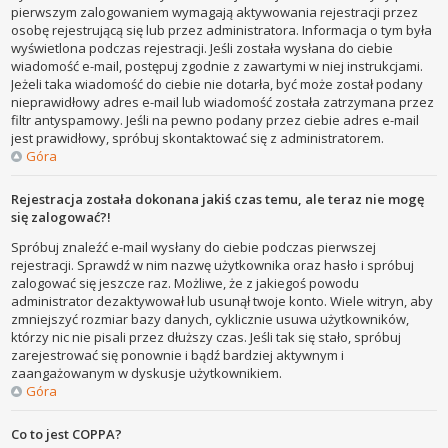
pierwszym zalogowaniem wymagają aktywowania rejestracji przez
osobę rejestrującą się lub przez administratora. Informacja o tym była
wyświetlona podczas rejestracji. Jeśli została wysłana do ciebie
wiadomość e-mail, postępuj zgodnie z zawartymi w niej instrukcjami.
Jeżeli taka wiadomość do ciebie nie dotarła, być może został podany
nieprawidłowy adres e-mail lub wiadomość została zatrzymana przez
filtr antyspamowy. Jeśli na pewno podany przez ciebie adres e-mail
jest prawidłowy, spróbuj skontaktować się z administratorem.
Góra
Rejestracja została dokonana jakiś czas temu, ale teraz nie mogę
się zalogować?!
Spróbuj znaleźć e-mail wysłany do ciebie podczas pierwszej
rejestracji. Sprawdź w nim nazwę użytkownika oraz hasło i spróbuj
zalogować się jeszcze raz. Możliwe, że z jakiegoś powodu
administrator dezaktywował lub usunął twoje konto. Wiele witryn, aby
zmniejszyć rozmiar bazy danych, cyklicznie usuwa użytkowników,
którzy nic nie pisali przez dłuższy czas. Jeśli tak się stało, spróbuj
zarejestrować się ponownie i bądź bardziej aktywnym i
zaangażowanym w dyskusje użytkownikiem.
Góra
Co to jest COPPA?