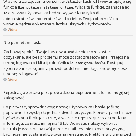
W panelu zarządzania kontem, w
znajduje się
Ustawieniach witryny
funkcja
. Włącz tę funkcję, zaznaczając
Nie pokazuj statusu online
. Nazwa użytkownika będzie wyświetlana tylko dla
Tak
administratorów, moderatorów i dla ciebie. Twoja obecność na
witrynie będzie wykazana w liczbie ukrytych użytkowników.
Góra
Nie pamiętam hasła!
Zachowaj spokój! Twoje hasło wprawdzie nie może zostać
odzyskane, ale bez problemu może zostać zresetowane. Przejdź na
stronę logowania i kliknij odnośnik
. Postępuj
Nie pamiętam hasła
zgodnie z instrukcjami, a prawdopodobnie niedługo znów będziesz
móc się zalogować.
Góra
Rejestracja została przeprowadzona poprawnie, ale nie mogę się
zalogować!
Po pierwsze, sprawdź swoją nazwę użytkownika i hasło. Jeśli są
poprawne, to wystąpiła jedna z dwóch przyczyn. Pierwszą z nich może
być włączona funkcja COPPA, a w czasie rejestracji została podana
informacja, że masz mniej niż 13 lat. Wówczas należy wykonać
instrukcje wysłane na twój adres e-mail. Jeśli nie to było przyczyną,
być może nie została aktywowana rejestracja. Niektóre witryny przed