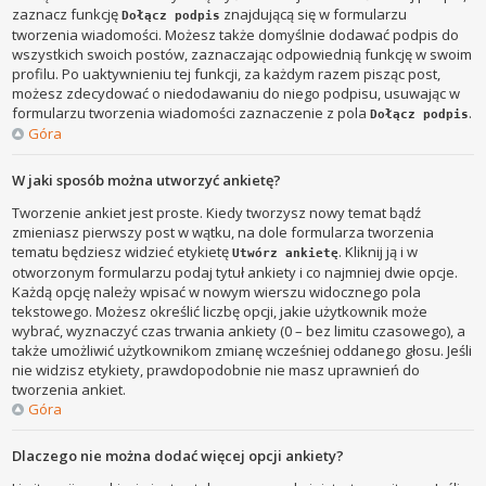
zaznacz funkcję
znajdującą się w formularzu
Dołącz podpis
tworzenia wiadomości. Możesz także domyślnie dodawać podpis do
wszystkich swoich postów, zaznaczając odpowiednią funkcję w swoim
profilu. Po uaktywnieniu tej funkcji, za każdym razem pisząc post,
możesz zdecydować o niedodawaniu do niego podpisu, usuwając w
formularzu tworzenia wiadomości zaznaczenie z pola
.
Dołącz podpis
Góra
W jaki sposób można utworzyć ankietę?
Tworzenie ankiet jest proste. Kiedy tworzysz nowy temat bądź
zmieniasz pierwszy post w wątku, na dole formularza tworzenia
tematu będziesz widzieć etykietę
. Kliknij ją i w
Utwórz ankietę
otworzonym formularzu podaj tytuł ankiety i co najmniej dwie opcje.
Każdą opcję należy wpisać w nowym wierszu widocznego pola
tekstowego. Możesz określić liczbę opcji, jakie użytkownik może
wybrać, wyznaczyć czas trwania ankiety (0 – bez limitu czasowego), a
także umożliwić użytkownikom zmianę wcześniej oddanego głosu. Jeśli
nie widzisz etykiety, prawdopodobnie nie masz uprawnień do
tworzenia ankiet.
Góra
Dlaczego nie można dodać więcej opcji ankiety?