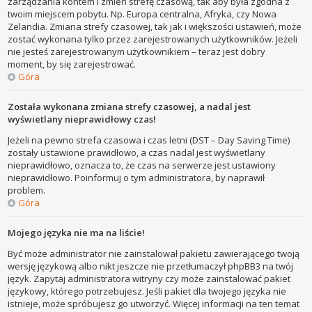
zarządzania kontem i zmień strefę czasową, tak aby była zgodna z
twoim miejscem pobytu. Np. Europa centralna, Afryka, czy Nowa
Zelandia. Zmiana strefy czasowej, tak jak i większości ustawień, może
zostać wykonana tylko przez zarejestrowanych użytkowników. Jeżeli
nie jesteś zarejestrowanym użytkownikiem – teraz jest dobry
moment, by się zarejestrować.
Góra
Została wykonana zmiana strefy czasowej, a nadal jest
wyświetlany nieprawidłowy czas!
Jeżeli na pewno strefa czasowa i czas letni (DST – Day Saving Time)
zostały ustawione prawidłowo, a czas nadal jest wyświetlany
nieprawidłowo, oznacza to, że czas na serwerze jest ustawiony
nieprawidłowo. Poinformuj o tym administratora, by naprawił
problem.
Góra
Mojego języka nie ma na liście!
Być może administrator nie zainstalował pakietu zawierającego twoją
wersję językową albo nikt jeszcze nie przetłumaczył phpBB3 na twój
język. Zapytaj administratora witryny czy może zainstalować pakiet
językowy, którego potrzebujesz. Jeśli pakiet dla twojego języka nie
istnieje, może spróbujesz go utworzyć. Więcej informacji na ten temat