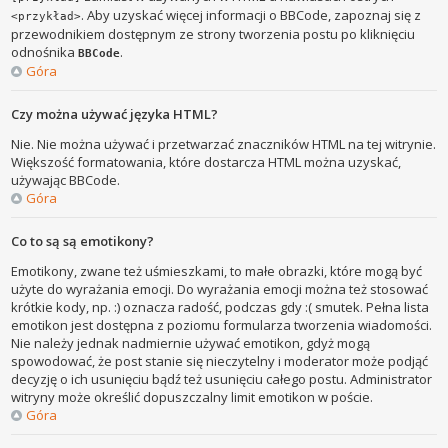
. Aby uzyskać więcej informacji o BBCode, zapoznaj się z
<przykład>
przewodnikiem dostępnym ze strony tworzenia postu po kliknięciu
odnośnika
.
BBCode
Góra
Czy można używać języka HTML?
Nie. Nie można używać i przetwarzać znaczników HTML na tej witrynie.
Większość formatowania, które dostarcza HTML można uzyskać,
używając BBCode.
Góra
Co to są są emotikony?
Emotikony, zwane też uśmieszkami, to małe obrazki, które mogą być
użyte do wyrażania emocji. Do wyrażania emocji można też stosować
krótkie kody, np. :) oznacza radość, podczas gdy :( smutek. Pełna lista
emotikon jest dostępna z poziomu formularza tworzenia wiadomości.
Nie należy jednak nadmiernie używać emotikon, gdyż mogą
spowodować, że post stanie się nieczytelny i moderator może podjąć
decyzję o ich usunięciu bądź też usunięciu całego postu. Administrator
witryny może określić dopuszczalny limit emotikon w poście.
Góra