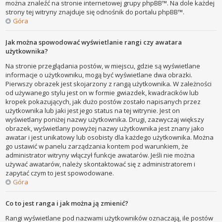
można znaleźć na stronie internetowej grupy phpBB™. Na dole każdej
strony tej witryny znajduje się odnośnik do portalu phpBB™.
Góra
Jak można spowodować wyświetlanie rangi czy awatara
użytkownika?
Na stronie przeglądania postów, w miejscu, gdzie są wyświetlane
informacje o użytkowniku, mogą być wyświetlane dwa obrazki.
Pierwszy obrazek jest skojarzony z rangą użytkownika. W zależności
od używanego stylu jest on w formie gwiazdek, kwadracików lub
kropek pokazujących, jak dużo postów zostało napisanych przez
użytkownika lub jaki jest jego status na tej witrynie. Jest on
wyświetlany poniżej nazwy użytkownika. Drugi, zazwyczaj większy
obrazek, wyświetlany powyżej nazwy użytkownika jest znany jako
awatar i jest unikatowy lub osobisty dla każdego użytkownika. Można
go ustawić w panelu zarządzania kontem pod warunkiem, że
administrator witryny włączył funkcje awatarów. Jeśli nie można
używać awatarów, należy skontaktować się z administratorem i
zapytać czym to jest spowodowane.
Góra
Co to jest ranga i jak można ją zmienić?
Rangi wyświetlane pod nazwami użytkowników oznaczają, ile postów