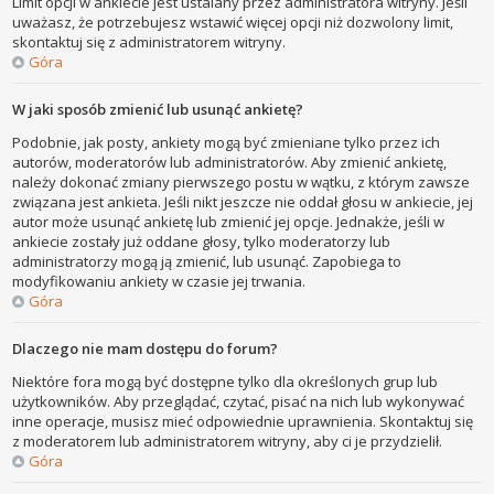
Limit opcji w ankiecie jest ustalany przez administratora witryny. Jeśli
uważasz, że potrzebujesz wstawić więcej opcji niż dozwolony limit,
skontaktuj się z administratorem witryny.
Góra
W jaki sposób zmienić lub usunąć ankietę?
Podobnie, jak posty, ankiety mogą być zmieniane tylko przez ich
autorów, moderatorów lub administratorów. Aby zmienić ankietę,
należy dokonać zmiany pierwszego postu w wątku, z którym zawsze
związana jest ankieta. Jeśli nikt jeszcze nie oddał głosu w ankiecie, jej
autor może usunąć ankietę lub zmienić jej opcje. Jednakże, jeśli w
ankiecie zostały już oddane głosy, tylko moderatorzy lub
administratorzy mogą ją zmienić, lub usunąć. Zapobiega to
modyfikowaniu ankiety w czasie jej trwania.
Góra
Dlaczego nie mam dostępu do forum?
Niektóre fora mogą być dostępne tylko dla określonych grup lub
użytkowników. Aby przeglądać, czytać, pisać na nich lub wykonywać
inne operacje, musisz mieć odpowiednie uprawnienia. Skontaktuj się
z moderatorem lub administratorem witryny, aby ci je przydzielił.
Góra