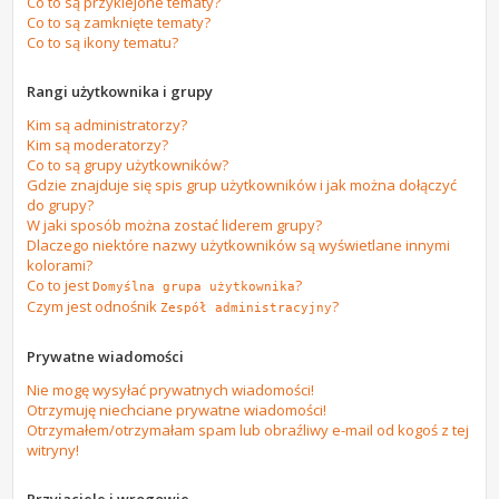
Co to są przyklejone tematy?
Co to są zamknięte tematy?
Co to są ikony tematu?
Rangi użytkownika i grupy
Kim są administratorzy?
Kim są moderatorzy?
Co to są grupy użytkowników?
Gdzie znajduje się spis grup użytkowników i jak można dołączyć
do grupy?
W jaki sposób można zostać liderem grupy?
Dlaczego niektóre nazwy użytkowników są wyświetlane innymi
kolorami?
Co to jest
?
Domyślna grupa użytkownika
Czym jest odnośnik
?
Zespół administracyjny
Prywatne wiadomości
Nie mogę wysyłać prywatnych wiadomości!
Otrzymuję niechciane prywatne wiadomości!
Otrzymałem/otrzymałam spam lub obraźliwy e-mail od kogoś z tej
witryny!