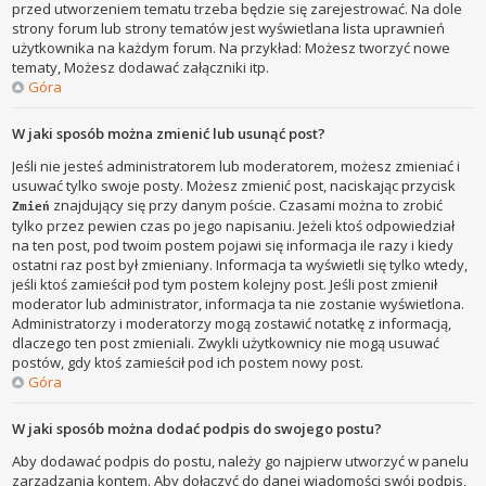
przed utworzeniem tematu trzeba będzie się zarejestrować. Na dole
strony forum lub strony tematów jest wyświetlana lista uprawnień
użytkownika na każdym forum. Na przykład: Możesz tworzyć nowe
tematy, Możesz dodawać załączniki itp.
Góra
W jaki sposób można zmienić lub usunąć post?
Jeśli nie jesteś administratorem lub moderatorem, możesz zmieniać i
usuwać tylko swoje posty. Możesz zmienić post, naciskając przycisk
znajdujący się przy danym poście. Czasami można to zrobić
Zmień
tylko przez pewien czas po jego napisaniu. Jeżeli ktoś odpowiedział
na ten post, pod twoim postem pojawi się informacja ile razy i kiedy
ostatni raz post był zmieniany. Informacja ta wyświetli się tylko wtedy,
jeśli ktoś zamieścił pod tym postem kolejny post. Jeśli post zmienił
moderator lub administrator, informacja ta nie zostanie wyświetlona.
Administratorzy i moderatorzy mogą zostawić notatkę z informacją,
dlaczego ten post zmieniali. Zwykli użytkownicy nie mogą usuwać
postów, gdy ktoś zamieścił pod ich postem nowy post.
Góra
W jaki sposób można dodać podpis do swojego postu?
Aby dodawać podpis do postu, należy go najpierw utworzyć w panelu
zarządzania kontem. Aby dołączyć do danej wiadomości swój podpis,