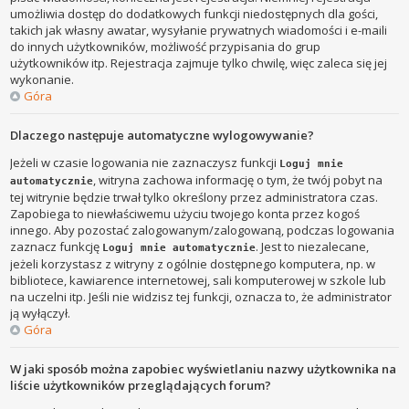
umożliwia dostęp do dodatkowych funkcji niedostępnych dla gości,
takich jak własny awatar, wysyłanie prywatnych wiadomości i e-maili
do innych użytkowników, możliwość przypisania do grup
użytkowników itp. Rejestracja zajmuje tylko chwilę, więc zaleca się jej
wykonanie.
Góra
Dlaczego następuje automatyczne wylogowywanie?
Jeżeli w czasie logowania nie zaznaczysz funkcji
Loguj mnie
, witryna zachowa informację o tym, że twój pobyt na
automatycznie
tej witrynie będzie trwał tylko określony przez administratora czas.
Zapobiega to niewłaściwemu użyciu twojego konta przez kogoś
innego. Aby pozostać zalogowanym/zalogowaną, podczas logowania
zaznacz funkcję
. Jest to niezalecane,
Loguj mnie automatycznie
jeżeli korzystasz z witryny z ogólnie dostępnego komputera, np. w
bibliotece, kawiarence internetowej, sali komputerowej w szkole lub
na uczelni itp. Jeśli nie widzisz tej funkcji, oznacza to, że administrator
ją wyłączył.
Góra
W jaki sposób można zapobiec wyświetlaniu nazwy użytkownika na
liście użytkowników przeglądających forum?