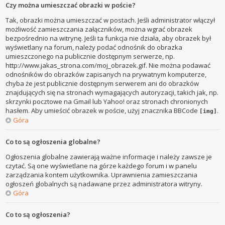
Czy można umieszczać obrazki w poście?
Tak, obrazki można umieszczać w postach. Jeśli administrator włączył
możliwość zamieszczania załączników, można wgrać obrazek
bezpośrednio na witrynę. Jeśli ta funkcja nie działa, aby obrazek był
wyświetlany na forum, należy podać odnośnik do obrazka
umieszczonego na publicznie dostępnym serwerze, np.
http://www.jakas_strona.com/moj_obrazek.gif. Nie można podawać
odnośników do obrazków zapisanych na prywatnym komputerze,
chyba że jest publicznie dostępnym serwerem ani do obrazków
znajdujących się na stronach wymagających autoryzacji, takich jak, np.
skrzynki pocztowe na Gmail lub Yahoo! oraz stronach chronionych
hasłem. Aby umieścić obrazek w poście, użyj znacznika BBCode
.
[img]
Góra
Co to są ogłoszenia globalne?
Ogłoszenia globalne zawierają ważne informacje i należy zawsze je
czytać. Są one wyświetlane na górze każdego forum i w panelu
zarządzania kontem użytkownika. Uprawnienia zamieszczania
ogłoszeń globalnych są nadawane przez administratora witryny.
Góra
Co to są ogłoszenia?