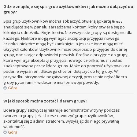
Gdzie znajduje się spis grup użytkowników i jak można dołączyć do
grupy?
Spis grup użytkowników można zobaczyć, otwierając kartę
Grupy
znajdującą się w panelu zarządzania kontem, który otwiera się po
kliknięciu odnośnika
. Nie wszystkie grupy są dostępne dla
Moje konto
każdego. Niektóre mogą wymagać akceptacji przyjęcia nowego
członka, niektóre mogą być zamknięte, a jeszcze inne mogą mieć
ukrytych członków. Użytkownik może poprosić o przyjęcie do danej
grupy, naciskając odpowiedni przycisk. Prośba o przyjęcie do grupy,
która wymaga akceptacji przyjęcia nowego członka, musi zostać
zaakceptowana przez lidera grupy. Może on poprosić użytkownika o
podanie wyjaśnień, dlaczego chce on dołączyć do tej grupy. W
przypadku otrzymania negatywnej decyzji, proszę nie nękać lidera
grupy pytaniami – widocznie miał on swoje powody.
Góra
W jaki sposób można zostać liderem grupy?
Lidera grupy zazwyczaj mianuje administrator witryny podczas
tworzenia grupy. Jeśli chcesz utworzyć grupę użytkowników,
skontaktuj się z administratorem, wysyłając do niego prywatną
wiadomość.
Góra