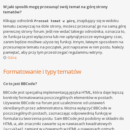
W jaki sposób mogę przesunąć swój temat na górę strony
tematów?
Klikając odnośnik
, znajdujący się w widoku
Przesuń temat w górę
tematu zazwyczaj na dole strony, możesz przesunąć go na samą górę
pierwszej strony forum. Jeśli nie widać takiego odnośnika, oznacza to,
że funkcja ta jest wyłączona lub nie upłynął jeszcze wymagany czas,
zanim będzie możliwe użycie tej funkcji. Innym, łatwym sposobem na
przesunięcie tematu na początek, jest napisanie w nim postu. Należy
pamiętać, aby przy tym przestrzegać regulaminu witryny.
Góra
Formatowanie i typy tematów
Co to jest BBCode?
BBCode jest specjalną implementacją języka HTML, która daje lepszą
kontrolę formatowania poszczególnych elementów w postach.
Używanie BBCode na forum jest uzależnione od ustawień
określanych przez administratora. Można wyłączyć BBCode w
poszczególnych postach, zaznaczając odpowiednią funkcję w
formularzu tworzenia postu. Sam BBCode jest podobny w składni do
HTML-a, ale znaczniki zawarte są w nawiasach kwadratowych
zamiast w używanych w HTML-u nawiasach ostrych
[przykład]