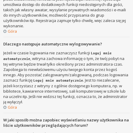
umożliwia dostęp do dodatkowych funkcji niedostępnych dla gości,
takich jak własny awatar, wysyłanie prywatnych wiadomości i e-maili
do innych użytkowników, możliwość przypisania do grup
użytkowników itp. Rejestracja zajmuje tylko chwilę, więc zaleca się jej
wykonanie.
Góra
Dlaczego następuje automatyczne wylogowywanie?
Jeżeli w czasie logowania nie zaznaczysz funkcji
Loguj mnie
, witryna zachowa informację o tym, że twój pobyt na
automatycznie
tej witrynie będzie trwał tylko określony przez administratora czas.
Zapobiega to niewłaściwemu użyciu twojego konta przez kogoś
innego. Aby pozostać zalogowanym/zalogowaną, podczas logowania
zaznacz funkcję
. Jest to niezalecane,
Loguj mnie automatycznie
jeżeli korzystasz z witryny z ogólnie dostępnego komputera, np. w
bibliotece, kawiarence internetowej, sali komputerowej w szkole lub
na uczelni itp. Jeśli nie widzisz tej funkcji, oznacza to, że administrator
ją wyłączył.
Góra
W jaki sposób można zapobiec wyświetlaniu nazwy użytkownika na
liście użytkowników przeglądających forum?