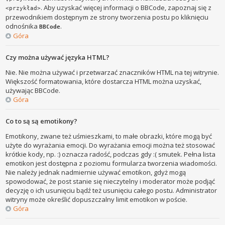
. Aby uzyskać więcej informacji o BBCode, zapoznaj się z
<przykład>
przewodnikiem dostępnym ze strony tworzenia postu po kliknięciu
odnośnika
.
BBCode
Góra
Czy można używać języka HTML?
Nie. Nie można używać i przetwarzać znaczników HTML na tej witrynie.
Większość formatowania, które dostarcza HTML można uzyskać,
używając BBCode.
Góra
Co to są są emotikony?
Emotikony, zwane też uśmieszkami, to małe obrazki, które mogą być
użyte do wyrażania emocji. Do wyrażania emocji można też stosować
krótkie kody, np. :) oznacza radość, podczas gdy :( smutek. Pełna lista
emotikon jest dostępna z poziomu formularza tworzenia wiadomości.
Nie należy jednak nadmiernie używać emotikon, gdyż mogą
spowodować, że post stanie się nieczytelny i moderator może podjąć
decyzję o ich usunięciu bądź też usunięciu całego postu. Administrator
witryny może określić dopuszczalny limit emotikon w poście.
Góra