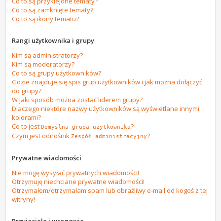
Co to są przyklejone tematy?
Co to są zamknięte tematy?
Co to są ikony tematu?
Rangi użytkownika i grupy
Kim są administratorzy?
Kim są moderatorzy?
Co to są grupy użytkowników?
Gdzie znajduje się spis grup użytkowników i jak można dołączyć
do grupy?
W jaki sposób można zostać liderem grupy?
Dlaczego niektóre nazwy użytkowników są wyświetlane innymi
kolorami?
Co to jest
?
Domyślna grupa użytkownika
Czym jest odnośnik
?
Zespół administracyjny
Prywatne wiadomości
Nie mogę wysyłać prywatnych wiadomości!
Otrzymuję niechciane prywatne wiadomości!
Otrzymałem/otrzymałam spam lub obraźliwy e-mail od kogoś z tej
witryny!