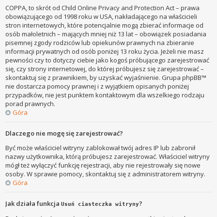
COPPA, to skrót od Child Online Privacy and Protection Act – prawa
obowiązującego od 1998 roku w USA, nakładającego na właścicieli
stron internetowych, które potencjalnie mogą zbierać informacje od
osób małoletnich – mających mniej niż 13 lat – obowiązek posiadania
pisemnej zgody rodziców lub opiekunów prawnych na zbieranie
informacji prywatnych od osób poniżej 13 roku życia. Jeżeli nie masz
pewności czy to dotyczy ciebie jako kogoś próbującego zarejestrować
się, czy strony internetowej, do której próbujesz się zarejestrować –
skontaktuj się z prawnikiem, by uzyskać wyjaśnienie. Grupa phpBB™
nie dostarcza pomocy prawnej i z wyjątkiem opisanych poniżej
przypadków, nie jest punktem kontaktowym dla wszelkiego rodzaju
porad prawnych.
Góra
Dlaczego nie mogę się zarejestrować?
Być może właściciel witryny zablokował twój adres IP lub zabronił
nazwy użytkownika, którą próbujesz zarejestrować. Właściciel witryny
mógł też wyłączyć funkcję rejestracji, aby nie rejestrowały się nowe
osoby. W sprawie pomocy, skontaktuj się z administratorem witryny.
Góra
Jak działa funkcja
?
Usuń ciasteczka witryny