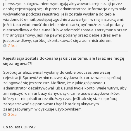
pierwszym zalogowaniem wymagają aktywowania rejestracji przez
osobę rejestrującą się lub przez administratora. Informacja o tym była
wyświetlona podczas rejestracji. Jeśli została wysłana do ciebie
wiadomość e-mail, postępuj zgodnie z zawartymi w niej instrukcjami.
Jeżeli taka wiadomość do ciebie nie dotarła, być może został podany
nieprawidłowy adres e-mail lub wiadomość została zatrzymana przez
filtr antyspamowy. Jeśli na pewno podany przez ciebie adres e-mail
jest prawidłowy, spróbuj skontaktować się z administratorem.
Góra
Rejestracja została dokonana jakiś czas temu, ale teraz nie mogę
się zalogować?!
Spróbuj znaleźć e-mail wysłany do ciebie podczas pierwszej
rejestracji. Sprawdź w nim nazwę użytkownika oraz hasło i spróbuj
zalogować się jeszcze raz. Możliwe, że z jakiegoś powodu
administrator dezaktywował lub usunął twoje konto. Wiele witryn, aby
zmniejszyć rozmiar bazy danych, cyklicznie usuwa użytkowników,
którzy nic nie pisali przez dłuższy czas. Jeśli tak się stało, spróbuj
zarejestrować się ponownie i bądź bardziej aktywnym i
zaangażowanym w dyskusje użytkownikiem.
Góra
Co to jest COPPA?