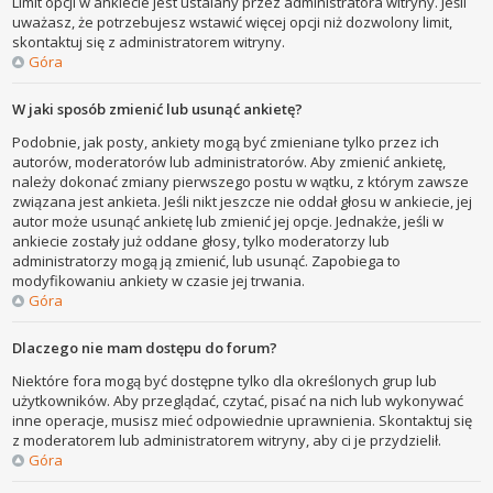
Limit opcji w ankiecie jest ustalany przez administratora witryny. Jeśli
uważasz, że potrzebujesz wstawić więcej opcji niż dozwolony limit,
skontaktuj się z administratorem witryny.
Góra
W jaki sposób zmienić lub usunąć ankietę?
Podobnie, jak posty, ankiety mogą być zmieniane tylko przez ich
autorów, moderatorów lub administratorów. Aby zmienić ankietę,
należy dokonać zmiany pierwszego postu w wątku, z którym zawsze
związana jest ankieta. Jeśli nikt jeszcze nie oddał głosu w ankiecie, jej
autor może usunąć ankietę lub zmienić jej opcje. Jednakże, jeśli w
ankiecie zostały już oddane głosy, tylko moderatorzy lub
administratorzy mogą ją zmienić, lub usunąć. Zapobiega to
modyfikowaniu ankiety w czasie jej trwania.
Góra
Dlaczego nie mam dostępu do forum?
Niektóre fora mogą być dostępne tylko dla określonych grup lub
użytkowników. Aby przeglądać, czytać, pisać na nich lub wykonywać
inne operacje, musisz mieć odpowiednie uprawnienia. Skontaktuj się
z moderatorem lub administratorem witryny, aby ci je przydzielił.
Góra