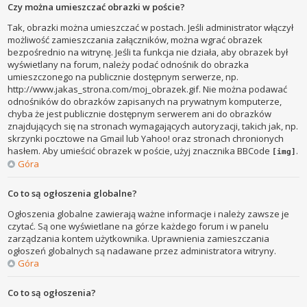
Czy można umieszczać obrazki w poście?
Tak, obrazki można umieszczać w postach. Jeśli administrator włączył
możliwość zamieszczania załączników, można wgrać obrazek
bezpośrednio na witrynę. Jeśli ta funkcja nie działa, aby obrazek był
wyświetlany na forum, należy podać odnośnik do obrazka
umieszczonego na publicznie dostępnym serwerze, np.
http://www.jakas_strona.com/moj_obrazek.gif. Nie można podawać
odnośników do obrazków zapisanych na prywatnym komputerze,
chyba że jest publicznie dostępnym serwerem ani do obrazków
znajdujących się na stronach wymagających autoryzacji, takich jak, np.
skrzynki pocztowe na Gmail lub Yahoo! oraz stronach chronionych
hasłem. Aby umieścić obrazek w poście, użyj znacznika BBCode
.
[img]
Góra
Co to są ogłoszenia globalne?
Ogłoszenia globalne zawierają ważne informacje i należy zawsze je
czytać. Są one wyświetlane na górze każdego forum i w panelu
zarządzania kontem użytkownika. Uprawnienia zamieszczania
ogłoszeń globalnych są nadawane przez administratora witryny.
Góra
Co to są ogłoszenia?