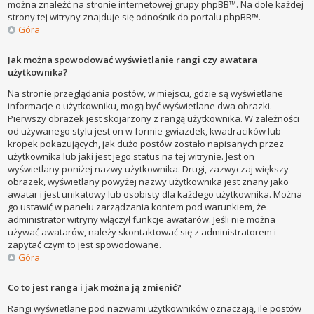
można znaleźć na stronie internetowej grupy phpBB™. Na dole każdej
strony tej witryny znajduje się odnośnik do portalu phpBB™.
Góra
Jak można spowodować wyświetlanie rangi czy awatara
użytkownika?
Na stronie przeglądania postów, w miejscu, gdzie są wyświetlane
informacje o użytkowniku, mogą być wyświetlane dwa obrazki.
Pierwszy obrazek jest skojarzony z rangą użytkownika. W zależności
od używanego stylu jest on w formie gwiazdek, kwadracików lub
kropek pokazujących, jak dużo postów zostało napisanych przez
użytkownika lub jaki jest jego status na tej witrynie. Jest on
wyświetlany poniżej nazwy użytkownika. Drugi, zazwyczaj większy
obrazek, wyświetlany powyżej nazwy użytkownika jest znany jako
awatar i jest unikatowy lub osobisty dla każdego użytkownika. Można
go ustawić w panelu zarządzania kontem pod warunkiem, że
administrator witryny włączył funkcje awatarów. Jeśli nie można
używać awatarów, należy skontaktować się z administratorem i
zapytać czym to jest spowodowane.
Góra
Co to jest ranga i jak można ją zmienić?
Rangi wyświetlane pod nazwami użytkowników oznaczają, ile postów