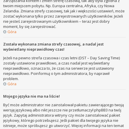
zarządzania kontem i zmień strefę czasową, tak aby była zgodna z
twoim miejscem pobytu. Np. Europa centralna, Afryka, czy Nowa
Zelandia. Zmiana strefy czasowej, tak jak i większości ustawień, może
zostać wykonana tylko przez zarejestrowanych użytkowników. Jeżeli
nie jesteś zarejestrowanym użytkownikiem – teraz jest dobry
moment, by się zarejestrować.
Góra
Została wykonana zmiana strefy czasowej, a nadal jest
wyświetlany nieprawidłowy czas!
Jeżeli na pewno strefa czasowa i czas letni (DST – Day Saving Time)
zostały ustawione prawidłowo, a czas nadal jest wyświetlany
nieprawidłowo, oznacza to, że czas na serwerze jest ustawiony
nieprawidłowo. Poinformuj o tym administratora, by naprawił
problem.
Góra
Mojego języka nie ma na liście!
Być może administrator nie zainstalował pakietu zawierającego twoją
wersję językową albo nikt jeszcze nie przetłumaczył phpBB3 na twój
język. Zapytaj administratora witryny czy może zainstalować pakiet
językowy, którego potrzebujesz. Jeśli pakiet dla twojego języka nie
istnieje, może spróbujesz go utworzyć. Więcej informacji na ten temat