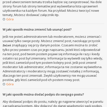
przed utworzeniem tematu trzeba będzie się zarejestrować. Na dole
strony forum lub strony tematów jest wyświetlana lista uprawnień
użytkownika na każdym forum. Na przykład: Możesz tworzyć nowe
tematy, Możesz dodawać załączniki itp.
Góra
W jaki sposób można zmienić lub usunąć post?
Jeśli nie jesteś administratorem lub moderatorem, możesz zmieniać i
usuwać tylko swoje posty. Możesz zmienić post, naciskając przycisk
znajdujący się przy danym poście. Czasami można to zrobić
Zmień
tylko przez pewien czas po jego napisaniu. Jeżeli ktoś odpowiedział
na ten post, pod twoim postem pojawi się informacja ile razy i kiedy
ostatni raz post był zmieniany. Informacja ta wyświetli się tylko wtedy,
jeśli ktoś zamieścił pod tym postem kolejny post. Jeśli post zmienił
moderator lub administrator, informacja ta nie zostanie wyświetlona.
Administratorzy i moderatorzy mogą zostawić notatkę z informacją,
dlaczego ten post zmieniali. Zwykli użytkownicy nie mogą usuwać
postów, gdy ktoś zamieścił pod ich postem nowy post.
Góra
W jaki sposób można dodać podpis do swojego postu?
Aby dodawać podpis do postu, należy go najpierw utworzyć w panelu
zarządzania kontem. Aby dołączyć do danej wiadomości swój podpis,