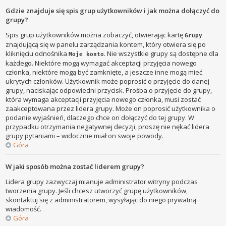
Gdzie znajduje się spis grup użytkowników i jak można dołączyć do
grupy?
Spis grup użytkowników można zobaczyć, otwierając kartę
Grupy
znajdującą się w panelu zarządzania kontem, który otwiera się po
kliknięciu odnośnika
. Nie wszystkie grupy są dostępne dla
Moje konto
każdego. Niektóre mogą wymagać akceptacji przyjęcia nowego
członka, niektóre mogą być zamknięte, a jeszcze inne mogą mieć
ukrytych członków. Użytkownik może poprosić o przyjęcie do danej
grupy, naciskając odpowiedni przycisk. Prośba o przyjęcie do grupy,
która wymaga akceptacji przyjęcia nowego członka, musi zostać
zaakceptowana przez lidera grupy. Może on poprosić użytkownika o
podanie wyjaśnień, dlaczego chce on dołączyć do tej grupy. W
przypadku otrzymania negatywnej decyzji, proszę nie nękać lidera
grupy pytaniami – widocznie miał on swoje powody.
Góra
W jaki sposób można zostać liderem grupy?
Lidera grupy zazwyczaj mianuje administrator witryny podczas
tworzenia grupy. Jeśli chcesz utworzyć grupę użytkowników,
skontaktuj się z administratorem, wysyłając do niego prywatną
wiadomość.
Góra