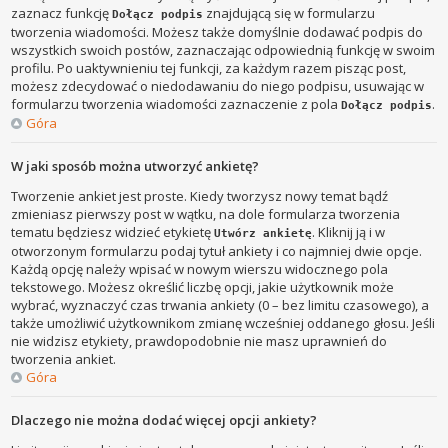
zaznacz funkcję
znajdującą się w formularzu
Dołącz podpis
tworzenia wiadomości. Możesz także domyślnie dodawać podpis do
wszystkich swoich postów, zaznaczając odpowiednią funkcję w swoim
profilu. Po uaktywnieniu tej funkcji, za każdym razem pisząc post,
możesz zdecydować o niedodawaniu do niego podpisu, usuwając w
formularzu tworzenia wiadomości zaznaczenie z pola
.
Dołącz podpis
Góra
W jaki sposób można utworzyć ankietę?
Tworzenie ankiet jest proste. Kiedy tworzysz nowy temat bądź
zmieniasz pierwszy post w wątku, na dole formularza tworzenia
tematu będziesz widzieć etykietę
. Kliknij ją i w
Utwórz ankietę
otworzonym formularzu podaj tytuł ankiety i co najmniej dwie opcje.
Każdą opcję należy wpisać w nowym wierszu widocznego pola
tekstowego. Możesz określić liczbę opcji, jakie użytkownik może
wybrać, wyznaczyć czas trwania ankiety (0 – bez limitu czasowego), a
także umożliwić użytkownikom zmianę wcześniej oddanego głosu. Jeśli
nie widzisz etykiety, prawdopodobnie nie masz uprawnień do
tworzenia ankiet.
Góra
Dlaczego nie można dodać więcej opcji ankiety?