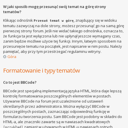
W jaki sposób mogę przesunąć swój temat na górę strony
tematów?
Klikając odnośnik
, znajdujący się w widoku
Przesuń temat w górę
tematu zazwyczaj na dole strony, możesz przesunąć go na samą górę
pierwszej strony forum. Jeśli nie widać takiego odnośnika, oznacza to,
że funkcja ta jest wyłączona lub nie upłynął jeszcze wymagany czas,
zanim będzie możliwe użycie tej funkcji. Innym, łatwym sposobem na
przesunięcie tematu na początek, jest napisanie w nim postu. Należy
pamiętać, aby przy tym przestrzegać regulaminu witryny.
Góra
Formatowanie i typy tematów
Co to jest BBCode?
BBCode jest specjalną implementacją języka HTML, która daje lepszą
kontrolę formatowania poszczególnych elementów w postach.
Używanie BBCode na forum jest uzależnione od ustawień
określanych przez administratora. Można wyłączyć BBCode w
poszczególnych postach, zaznaczając odpowiednią funkcję w
formularzu tworzenia postu. Sam BBCode jest podobny w składni do
HTML-a, ale znaczniki zawarte są w nawiasach kwadratowych
zamiast w używanych w HTML-u nawiasach ostrych
[przykład]