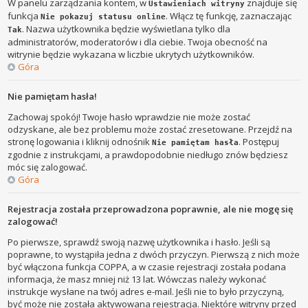
W panelu zarządzania kontem, w
znajduje się
Ustawieniach witryny
funkcja
. Włącz tę funkcję, zaznaczając
Nie pokazuj statusu online
. Nazwa użytkownika będzie wyświetlana tylko dla
Tak
administratorów, moderatorów i dla ciebie. Twoja obecność na
witrynie będzie wykazana w liczbie ukrytych użytkowników.
Góra
Nie pamiętam hasła!
Zachowaj spokój! Twoje hasło wprawdzie nie może zostać
odzyskane, ale bez problemu może zostać zresetowane. Przejdź na
stronę logowania i kliknij odnośnik
. Postępuj
Nie pamiętam hasła
zgodnie z instrukcjami, a prawdopodobnie niedługo znów będziesz
móc się zalogować.
Góra
Rejestracja została przeprowadzona poprawnie, ale nie mogę się
zalogować!
Po pierwsze, sprawdź swoją nazwę użytkownika i hasło. Jeśli są
poprawne, to wystąpiła jedna z dwóch przyczyn. Pierwszą z nich może
być włączona funkcja COPPA, a w czasie rejestracji została podana
informacja, że masz mniej niż 13 lat. Wówczas należy wykonać
instrukcje wysłane na twój adres e-mail. Jeśli nie to było przyczyną,
być może nie została aktywowana rejestracja. Niektóre witryny przed