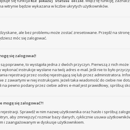
jduje się funkcja
. Włącz tę funkcję, zaznac
Nie pokazuj statusu online
na witrynie będzie wykazana w liczbie ukrytych użytkowników.
zyskane, ale bez problemu może zostać zresetowane. Przejdź na stronę l
ędziesz móc się zalogować.
mogę się zalogować!
 są poprawne, to wystąpiła jedna z dwóch przyczyn. Pierwszą z nich może 
 wykonać instrukcje wysłane na twój adres e-mail. Jeśli nie to było przyc
ejestracji przez osobę rejestrującą się lub przez administratora. Inform
e z zawartymi w niej instrukcjami. Jeżeli taka wiadomość do ciebie nie do
i na pewno podany przez ciebie adres e-mail jest prawidłowy, spróbuj sk
nie mogę się zalogować?!
rejestracji. Sprawdź w nim nazwę użytkownika oraz hasło i spróbuj zalogo
ryn, aby zmniejszyć rozmiar bazy danych, cyklicznie usuwa użytkowników, któ
nym i zaangażowanym w dyskusje użytkownikiem.