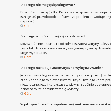
Dlaczego nie mogę się zalogować?
Powodów może być kilka. Po pierwsze, sprawdź czy twoja nazw
Istnieje też prawdopodobieństwo, że problem powoduje błędna
naprawić.
Góra
Dlaczego w ogóle muszę się rejestrować?
Możliwe, że nie musisz. To od administratora witryny zależy
gości, takich jak własny awatar, wysyłanie prywatnych wiadom
się jej wykonanie.
Góra
Dlaczego następuje automatyczne wylogowywanie?
Jeżeli w czasie logowania nie zaznaczysz funkcji
Loguj mnie
czas. Zapobiega to niewłaściwemu użyciu twojego konta p
niezalecane, jeżeli korzystasz z witryny z ogólnie dostępnego
oznacza to, że administrator ją wyłączył.
Góra
W jaki sposób można zapobiec wyświetlaniu nazwy użytk