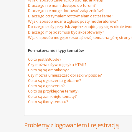
W jaki sposób zmienić lub usunąć ankietę?
Dlaczego nie mam dostępu do forum?
Dlaczego nie mogę dodawać załączników?
Dlaczego otrzymałem/otrzymałam ostrzeżenie?
W jaki sposób można zgłosić posty moderatorowi?
Do czego służy przycisk
znajdujący się w oknie tw
Zapisz
Dlaczego mój post musi być akceptowany?
W jaki sposób mogę przesunąć swój temat na górę strony
Formatowanie i typy tematów
Co to jest BBCode?
Czy można używać języka HTML?
Co to są są emotikony?
Czy można umieszczać obrazki w poście?
Co to są ogłoszenia globalne?
Co to są ogłoszenia?
Co to są przyklejone tematy?
Co to są zamknięte tematy?
Co to są ikony tematu?
Problemy z logowaniem i rejestracją