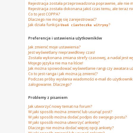
Rejestracja została przeprowadzona poprawnie, ale nie m
Rejestracja została dokonana jakiś czas temu, ale teraz n
Co to jest COPPA?
Dlaczego nie mogę się zarejestrować?
Jak działa funkcja
?
Usuń ciasteczka witryny
Preferencje i ustawienia użytkowników
Jak zmienić moje ustawienia?
Jest wyświetlany nieprawidłowy czas!
Została wykonana zmiana strefy czasowej, a nadal jest w
Mojego języka nie ma na liście!
Jak można spowodować wyświetlanie rangi czy awatara u
Co to jest ranga i jak można ją zmienić?
Podczas próby wysłania wiadomości e-mail do użytkownika
zalogowanie. Dlaczego?
Problemy z pisaniem
Jak utworzyć nowy temat na forum?
W jaki sposób można zmienić lub usunąć post?
W jaki sposób można dodać podpis do swojego postu?
W jaki sposób można utworzyć ankietę?
Dlaczego nie można dodać więcej opcji ankiety?