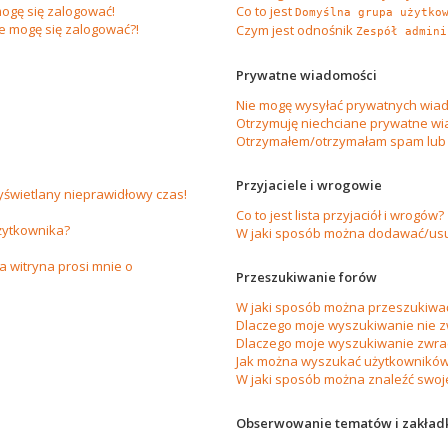
ogę się zalogować!
Co to jest
Domyślna grupa użytko
ie mogę się zalogować?!
Czym jest odnośnik
Zespół admini
Prywatne wiadomości
Nie mogę wysyłać prywatnych wiad
Otrzymuję niechciane prywatne wi
Otrzymałem/otrzymałam spam lub ob
Przyjaciele i wrogowie
yświetlany nieprawidłowy czas!
Co to jest lista przyjaciół i wrogów?
żytkownika?
W jaki sposób można dodawać/usuw
 witryna prosi mnie o
Przeszukiwanie forów
W jaki sposób można przeszukiwać
Dlaczego moje wyszukiwanie nie 
Dlaczego moje wyszukiwanie zwrac
Jak można wyszukać użytkownikó
W jaki sposób można znaleźć swoje
Obserwowanie tematów i zakład