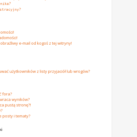
?
wnika
?
stracyjny
omości!
adomości!
raźliwy e-mail od kogoś z tej witryny!
ać użytkowników z listy przyjaciół lub wrogów?
 fora?
zwraca wyników?
a pustą stronę?!
w?
 posty i tematy?
ki