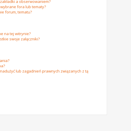
m zakładki a obserwowaniem?
wybrane fora lub tematy?
ie forum, tematu?
e na tej witrynie?
tkie swoje załączniki?
ania?
na?
 nadużyć lub zagadnień prawnych związanych z tą