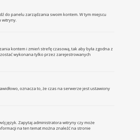
ejdź do panelu zarządzania swoim kontem. W tym miejscu
 witryny.
ządzania kontem i zmień strefę czasową, tak aby była zgodna z
że zostać wykonana tylko przez zarejestrowanych
prawidłowo, oznacza to, że czas na serwerze jest ustawiony
wój język. Zapytaj administratora witryny czy może
informacji na ten temat można znaleźć na stronie