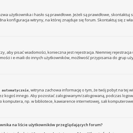
a użytkownika i hasło są prawidłowe. Jeżeli są prawidłowe, skontaktuj się
 konfiguracja witryny, na której znajduje się forum. Skontaktuj się z wł
 czy, aby pisać wiadomości, konieczna jest rejestracja. Niemniej rejestrac
ości i e-maili do innych użytkowników, możliwość przypisania do grup użyt
, witryna zachowa informację o tym, że twój pobyt na tej w
 automatycznie
rzez kogoś innego. Aby pozostać zalogowanym/zalogowaną, podczas logow
 komputera, np. w bibliotece, kawiarence internetowej, sali komputerowej w s
ownika na liście użytkowników przeglądających forum?