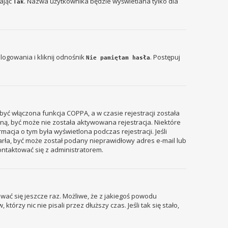
zając
. Nazwa użytkownika będzie wyświetlana tylko dla
Tak
ogowania i kliknij odnośnik
. Postępuj
Nie pamiętam hasła
być włączona funkcja COPPA, a w czasie rejestracji została
zyną, być może nie została aktywowana rejestracja. Niektóre
acja o tym była wyświetlona podczas rejestracji. Jeśli
tarła, być może został podany nieprawidłowy adres e-mail lub
ontaktować się z administratorem.
wać się jeszcze raz. Możliwe, że z jakiegoś powodu
rzy nic nie pisali przez dłuższy czas. Jeśli tak się stało,