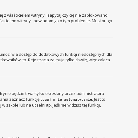
 z właścicielem witryny i zapytaj czy cię nie zablokowano.
aścicielem witryny i powiadom go o tym problemie. Musi on go
ja umożliwia dostęp do dodatkowych funkcji niedostępnych dla
kowników itp. Rejestracja zajmuje tylko chwilę, więc zaleca
itrynie będzie trwał tylko określony przez administratora
ania zaznacz funkcję
. Jest to
Loguj mnie automatycznie
zkole lub na uczelni itp. Jeśli nie widzisz tej funkcji,