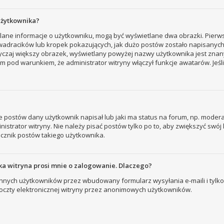
użytkownika?
tlane informacje o użytkowniku, mogą być wyświetlane dwa obrazki. Pierw
adracików lub kropek pokazujących, jak dużo postów zostało napisanych prz
yczaj większy obrazek, wyświetlany powyżej nazwy użytkownika jest znany
 pod warunkiem, że administrator witryny włączył funkcje awatarów. Jeśl
 postów dany użytkownik napisał lub jaki ma status na forum, np. modera
strator witryny. Nie należy pisać postów tylko po to, aby zwiększyć swój l
licznik postów takiego użytkownika.
a witryna prosi mnie o zalogowanie. Dlaczego?
nych użytkowników przez wbudowany formularz wysyłania e-maili i tylko wt
zty elektronicznej witryny przez anonimowych użytkowników.