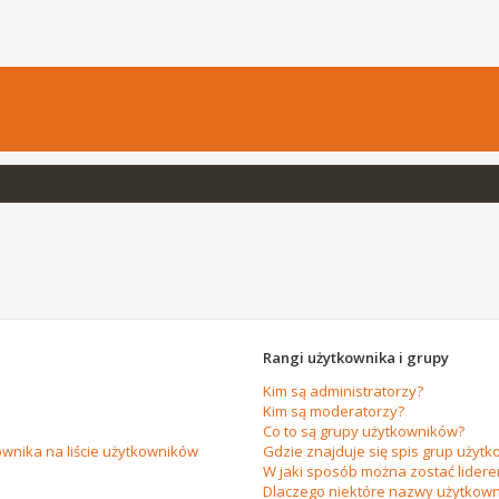
Rangi użytkownika i grupy
Kim są administratorzy?
Kim są moderatorzy?
Co to są grupy użytkowników?
wnika na liście użytkowników
Gdzie znajduje się spis grup użytk
W jaki sposób można zostać lider
Dlaczego niektóre nazwy użytkown