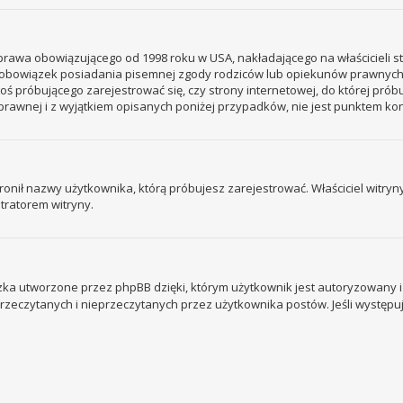
– prawa obowiązującego od 1998 roku w USA, nakładającego na właścicieli s
 – obowiązek posiadania pisemnej zgody rodziców lub opiekunów prawnych
ogoś próbującego zarejestrować się, czy strony internetowej, do której prób
rawnej i z wyjątkiem opisanych poniżej przypadków, nie jest punktem k
ronił nazwy użytkownika, którą próbujesz zarejestrować. Właściciel witryny 
tratorem witryny.
ka utworzone przez phpBB dzięki, którym użytkownik jest autoryzowany i l
 przeczytanych i nieprzeczytanych przez użytkownika postów. Jeśli wystę