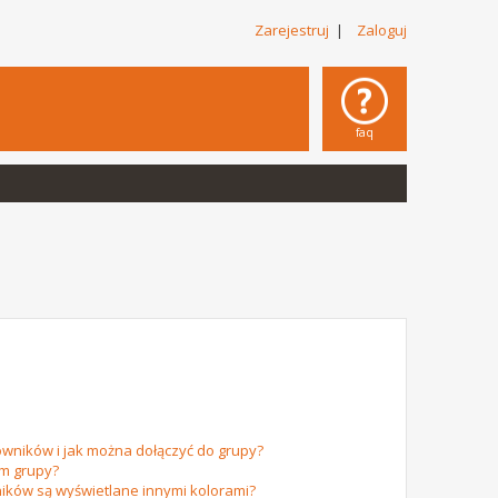
Zarejestruj
|
Zaloguj
faq
owników i jak można dołączyć do grupy?
em grupy?
ików są wyświetlane innymi kolorami?