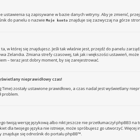
je ustawienia są zapisywane w bazie danych witryny. Aby je zmienić, prz
śnik do panelu o nazwie
znajduje się zazwyczaj na górze stron
Moje konto
ż ta, w której się znajdujesz. Jeśli tak właśnie jest, przejdź do panelu zar
owa Zelandia. Zmiana strefy czasowej, tak jak i większości ustawień, mo
iem – teraz jest dobry moment, by się zarejestrować.
yświetlany nieprawidłowy czas!
ng Time) zostały ustawione prawidłowo, a czas nadal jest wyświetlany nie
ł problem.
go twoją wersję językową albo nikt jeszcze nie przetłumaczył phpBB3 na t
kiet dla twojego języka nie istnieje, może spróbujesz go utworzyć. Więcej 
ny znajduje się odnośnik do portalu phpBB™.