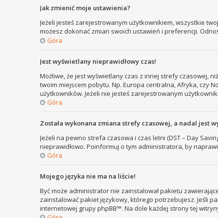
Jak zmienić moje ustawienia?
Jeżeli jesteś zarejestrowanym użytkownikiem, wszystkie two
możesz dokonać zmian swoich ustawień i preferencji. Odno
Góra
Jest wyświetlany nieprawidłowy czas!
Możliwe, że jest wyświetlany czas z innej strefy czasowej, ni
twoim miejscem pobytu. Np. Europa centralna, Afryka, czy N
użytkowników. Jeżeli nie jesteś zarejestrowanym użytkownik
Góra
Została wykonana zmiana strefy czasowej, a nadal jest w
Jeżeli na pewno strefa czasowa i czas letni (DST – Day Savi
nieprawidłowo. Poinformuj o tym administratora, by naprawi
Góra
Mojego języka nie ma na liście!
Być może administrator nie zainstalował pakietu zawierające
zainstalować pakiet językowy, którego potrzebujesz. Jeśli pa
internetowej grupy phpBB™. Na dole każdej strony tej witry
Góra