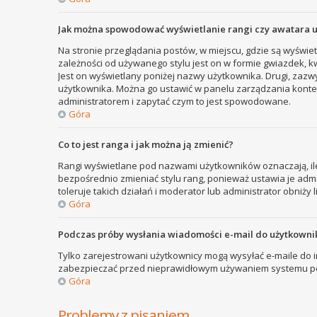
Jak można spowodować wyświetlanie rangi czy awatara 
Na stronie przeglądania postów, w miejscu, gdzie są wyświe
zależności od używanego stylu jest on w formie gwiazdek, kw
Jest on wyświetlany poniżej nazwy użytkownika. Drugi, zazw
użytkownika. Można go ustawić w panelu zarządzania kontem
administratorem i zapytać czym to jest spowodowane.
Góra
Co to jest ranga i jak można ją zmienić?
Rangi wyświetlane pod nazwami użytkowników oznaczają, ile
bezpośrednio zmieniać stylu rang, ponieważ ustawia je admini
toleruje takich działań i moderator lub administrator obniży 
Góra
Podczas próby wysłania wiadomości e-mail do użytkownik
Tylko zarejestrowani użytkownicy mogą wysyłać e-maile do in
zabezpieczać przed nieprawidłowym używaniem systemu poc
Góra
Problemy z pisaniem