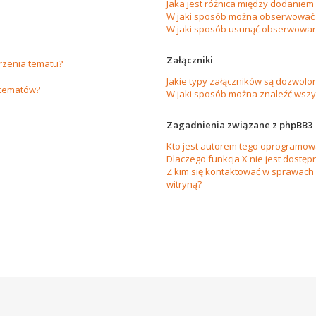
Jaka jest różnica między dodanie
W jaki sposób można obserwować 
W jaki sposób usunąć obserwowan
Załączniki
orzenia tematu?
Jakie typy załączników są dozwolon
 tematów?
W jaki sposób można znaleźć wszys
Zagadnienia związane z phpBB3
Kto jest autorem tego oprogramow
Dlaczego funkcja X nie jest dostęp
Z kim się kontaktować w sprawach
witryną?