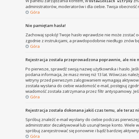
W panelu zarządzania kontem, w
zna
Ustawieniach witryny
administratorów, moderatorów i dla ciebie. Twoja obecność 
Góra
Nie pamiętam hasła!
Zachowaj spokój! Twoje hasło wprawdzie nie może zostać od
zgodnie z instrukcjami, a prawdopodobnie niedługo znów b
Góra
Rejestracja została przeprowadzona poprawnie, ale nie 
Po pierwsze, sprawdź swoją nazwę użytkownika i hasło. Jeśli
podana informacja, że masz mniej niż 13 lat. Wówczas należy
witryny przed pierwszym zalogowaniem wymagają aktywowania r
została wysłana do ciebie wiadomość e-mail, postępuj zgodni
wiadomość została zatrzymana przez filtr antyspamowy. Jeśl
Góra
Rejestracja została dokonana jakiś czas temu, ale teraz 
Spróbuj znaleźć e-mail wysłany do ciebie podczas pierwszej 
administrator dezaktywował lub usunął twoje konto. Wiele wit
spróbuj zarejestrować się ponownie i bądź bardziej aktyw
Góra