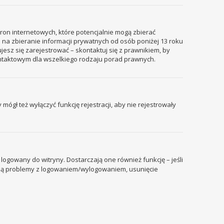
tron internetowych, które potencjalnie mogą zbierać
 na zbieranie informacji prywatnych od osób poniżej 13 roku
ujesz się zarejestrować – skontaktuj się z prawnikiem, by
ontaktowym dla wszelkiego rodzaju porad prawnych.
mógł też wyłączyć funkcję rejestracji, aby nie rejestrowały
ogowany do witryny. Dostarczają one również funkcję – jeśli
pują problemy z logowaniem/wylogowaniem, usunięcie