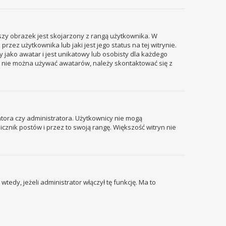
szy obrazek jest skojarzony z rangą użytkownika. W
ez użytkownika lub jaki jest jego status na tej witrynie.
 jako awatar i jest unikatowy lub osobisty dla każdego
i nie można używać awatarów, należy skontaktować się z
tora czy administratora. Użytkownicy nie mogą
icznik postów i przez to swoją rangę. Większość witryn nie
edy, jeżeli administrator włączył tę funkcję. Ma to