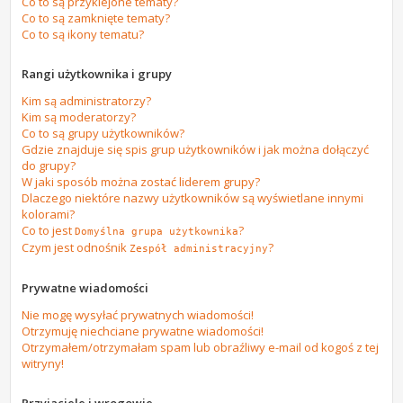
Co to są przyklejone tematy?
Co to są zamknięte tematy?
Co to są ikony tematu?
Rangi użytkownika i grupy
Kim są administratorzy?
Kim są moderatorzy?
Co to są grupy użytkowników?
Gdzie znajduje się spis grup użytkowników i jak można dołączyć
do grupy?
W jaki sposób można zostać liderem grupy?
Dlaczego niektóre nazwy użytkowników są wyświetlane innymi
kolorami?
Co to jest
?
Domyślna grupa użytkownika
Czym jest odnośnik
?
Zespół administracyjny
Prywatne wiadomości
Nie mogę wysyłać prywatnych wiadomości!
Otrzymuję niechciane prywatne wiadomości!
Otrzymałem/otrzymałam spam lub obraźliwy e-mail od kogoś z tej
witryny!