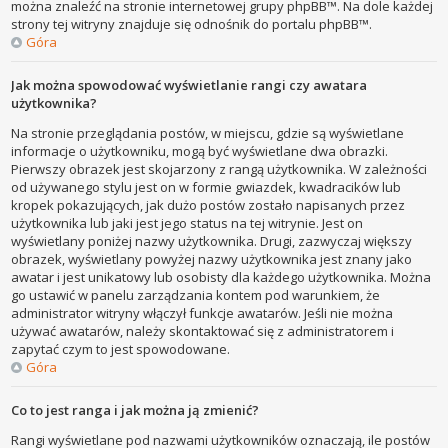
można znaleźć na stronie internetowej grupy phpBB™. Na dole każdej
strony tej witryny znajduje się odnośnik do portalu phpBB™.
Góra
Jak można spowodować wyświetlanie rangi czy awatara
użytkownika?
Na stronie przeglądania postów, w miejscu, gdzie są wyświetlane
informacje o użytkowniku, mogą być wyświetlane dwa obrazki.
Pierwszy obrazek jest skojarzony z rangą użytkownika. W zależności
od używanego stylu jest on w formie gwiazdek, kwadracików lub
kropek pokazujących, jak dużo postów zostało napisanych przez
użytkownika lub jaki jest jego status na tej witrynie. Jest on
wyświetlany poniżej nazwy użytkownika. Drugi, zazwyczaj większy
obrazek, wyświetlany powyżej nazwy użytkownika jest znany jako
awatar i jest unikatowy lub osobisty dla każdego użytkownika. Można
go ustawić w panelu zarządzania kontem pod warunkiem, że
administrator witryny włączył funkcje awatarów. Jeśli nie można
używać awatarów, należy skontaktować się z administratorem i
zapytać czym to jest spowodowane.
Góra
Co to jest ranga i jak można ją zmienić?
Rangi wyświetlane pod nazwami użytkowników oznaczają, ile postów