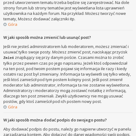
przed utworzeniem tematu trzeba będzie się zarejestrować. Na dole
strony forum lub strony tematów jest wyświetlana lista uprawnień
użytkownika na każdym forum. Na przykład: Możesz tworzyć nowe
tematy, Możesz dodawać załączniki itp.
Góra
W jaki sposób można zmienić lub usunąć post?
Jeśli nie jesteś administratorem lub moderatorem, możesz zmieniać i
usuwać tylko swoje posty. Możesz zmienić post, naciskając przycisk
znajdujący się przy danym poście. Czasami można to zrobić
Zmień
tylko przez pewien czas po jego napisaniu. Jeżeli ktoś odpowiedział
na ten post, pod twoim postem pojawi się informacja ile razy i kiedy
ostatni raz post był zmieniany. Informacja ta wyświetli się tylko wtedy,
jeśli ktoś zamieścił pod tym postem kolejny post. Jeśli post zmienił
moderator lub administrator, informacja ta nie zostanie wyświetlona.
Administratorzy i moderatorzy mogą zostawić notatkę z informacją,
dlaczego ten post zmieniali. Zwykli użytkownicy nie mogą usuwać
postów, gdy ktoś zamieścił pod ich postem nowy post.
Góra
W jaki sposób można dodać podpis do swojego postu?
Aby dodawać podpis do postu, należy go najpierw utworzyć w panelu
zarządzania kontem. Aby dołączyć do danej wiadomości swój podpis,