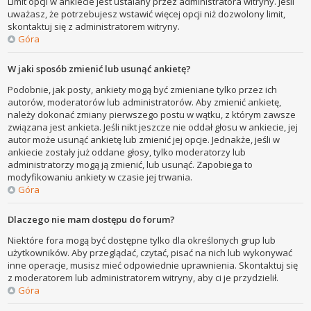
Limit opcji w ankiecie jest ustalany przez administratora witryny. Jeśli
uważasz, że potrzebujesz wstawić więcej opcji niż dozwolony limit,
skontaktuj się z administratorem witryny.
Góra
W jaki sposób zmienić lub usunąć ankietę?
Podobnie, jak posty, ankiety mogą być zmieniane tylko przez ich
autorów, moderatorów lub administratorów. Aby zmienić ankietę,
należy dokonać zmiany pierwszego postu w wątku, z którym zawsze
związana jest ankieta. Jeśli nikt jeszcze nie oddał głosu w ankiecie, jej
autor może usunąć ankietę lub zmienić jej opcje. Jednakże, jeśli w
ankiecie zostały już oddane głosy, tylko moderatorzy lub
administratorzy mogą ją zmienić, lub usunąć. Zapobiega to
modyfikowaniu ankiety w czasie jej trwania.
Góra
Dlaczego nie mam dostępu do forum?
Niektóre fora mogą być dostępne tylko dla określonych grup lub
użytkowników. Aby przeglądać, czytać, pisać na nich lub wykonywać
inne operacje, musisz mieć odpowiednie uprawnienia. Skontaktuj się
z moderatorem lub administratorem witryny, aby ci je przydzielił.
Góra