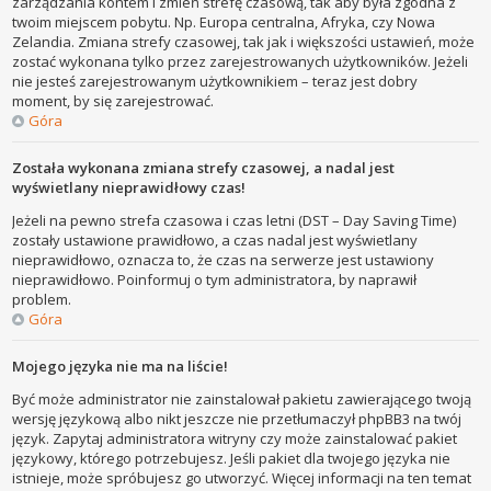
zarządzania kontem i zmień strefę czasową, tak aby była zgodna z
twoim miejscem pobytu. Np. Europa centralna, Afryka, czy Nowa
Zelandia. Zmiana strefy czasowej, tak jak i większości ustawień, może
zostać wykonana tylko przez zarejestrowanych użytkowników. Jeżeli
nie jesteś zarejestrowanym użytkownikiem – teraz jest dobry
moment, by się zarejestrować.
Góra
Została wykonana zmiana strefy czasowej, a nadal jest
wyświetlany nieprawidłowy czas!
Jeżeli na pewno strefa czasowa i czas letni (DST – Day Saving Time)
zostały ustawione prawidłowo, a czas nadal jest wyświetlany
nieprawidłowo, oznacza to, że czas na serwerze jest ustawiony
nieprawidłowo. Poinformuj o tym administratora, by naprawił
problem.
Góra
Mojego języka nie ma na liście!
Być może administrator nie zainstalował pakietu zawierającego twoją
wersję językową albo nikt jeszcze nie przetłumaczył phpBB3 na twój
język. Zapytaj administratora witryny czy może zainstalować pakiet
językowy, którego potrzebujesz. Jeśli pakiet dla twojego języka nie
istnieje, może spróbujesz go utworzyć. Więcej informacji na ten temat