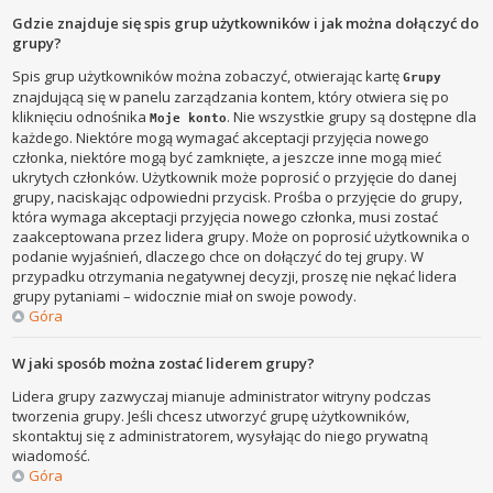
Gdzie znajduje się spis grup użytkowników i jak można dołączyć do
grupy?
Spis grup użytkowników można zobaczyć, otwierając kartę
Grupy
znajdującą się w panelu zarządzania kontem, który otwiera się po
kliknięciu odnośnika
. Nie wszystkie grupy są dostępne dla
Moje konto
każdego. Niektóre mogą wymagać akceptacji przyjęcia nowego
członka, niektóre mogą być zamknięte, a jeszcze inne mogą mieć
ukrytych członków. Użytkownik może poprosić o przyjęcie do danej
grupy, naciskając odpowiedni przycisk. Prośba o przyjęcie do grupy,
która wymaga akceptacji przyjęcia nowego członka, musi zostać
zaakceptowana przez lidera grupy. Może on poprosić użytkownika o
podanie wyjaśnień, dlaczego chce on dołączyć do tej grupy. W
przypadku otrzymania negatywnej decyzji, proszę nie nękać lidera
grupy pytaniami – widocznie miał on swoje powody.
Góra
W jaki sposób można zostać liderem grupy?
Lidera grupy zazwyczaj mianuje administrator witryny podczas
tworzenia grupy. Jeśli chcesz utworzyć grupę użytkowników,
skontaktuj się z administratorem, wysyłając do niego prywatną
wiadomość.
Góra