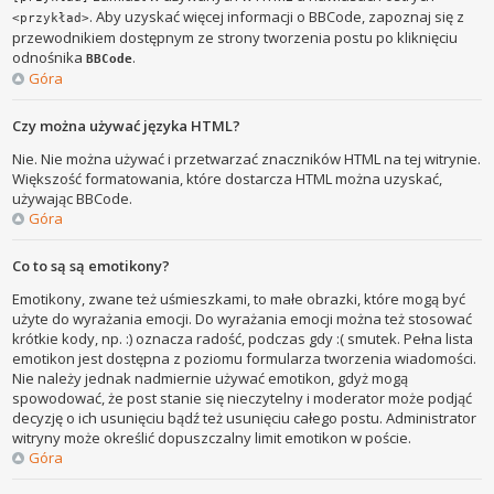
. Aby uzyskać więcej informacji o BBCode, zapoznaj się z
<przykład>
przewodnikiem dostępnym ze strony tworzenia postu po kliknięciu
odnośnika
.
BBCode
Góra
Czy można używać języka HTML?
Nie. Nie można używać i przetwarzać znaczników HTML na tej witrynie.
Większość formatowania, które dostarcza HTML można uzyskać,
używając BBCode.
Góra
Co to są są emotikony?
Emotikony, zwane też uśmieszkami, to małe obrazki, które mogą być
użyte do wyrażania emocji. Do wyrażania emocji można też stosować
krótkie kody, np. :) oznacza radość, podczas gdy :( smutek. Pełna lista
emotikon jest dostępna z poziomu formularza tworzenia wiadomości.
Nie należy jednak nadmiernie używać emotikon, gdyż mogą
spowodować, że post stanie się nieczytelny i moderator może podjąć
decyzję o ich usunięciu bądź też usunięciu całego postu. Administrator
witryny może określić dopuszczalny limit emotikon w poście.
Góra