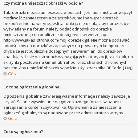
Czy można umieszczać obrazki w poście?
Tak, obrazki można umieszczać w postach. Jeśli administrator włączył
możliwość zamieszczania załączników, można wgrać obrazek
bezpośrednio na witrynę. Jeśli ta funkcja nie działa, aby obrazek był
wyświetlany na forum, należy podać odnośnik do obrazka
umieszczonego na publicznie dostępnym serwerze, np.
http://www.jakas_strona.com/moj_obrazek.gif. Nie można podawać
odnośników do obrazków zapisanych na prywatnym komputerze,
chyba że jest publicznie dostępnym serwerem ani do obrazków
znajdujących się na stronach wymagających autoryzacji, takich jak, np.
skrzynki pocztowe na Gmail lub Yahoo! oraz stronach chronionych
hasłem. Aby umieścić obrazek w poście, użyj znacznika BBCode
.
[img]
Góra
Co to są ogłoszenia globalne?
Ogłoszenia globalne zawierają ważne informacje i należy zawsze je
czytać. Są one wyświetlane na górze każdego forum i w panelu
zarządzania kontem użytkownika. Uprawnienia zamieszczania
ogłoszeń globalnych są nadawane przez administratora witryny.
Góra
Co to są ogłoszenia?