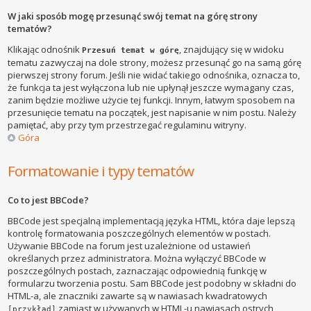
W jaki sposób mogę przesunąć swój temat na górę strony
tematów?
Klikając odnośnik
, znajdujący się w widoku
Przesuń temat w górę
tematu zazwyczaj na dole strony, możesz przesunąć go na samą górę
pierwszej strony forum. Jeśli nie widać takiego odnośnika, oznacza to,
że funkcja ta jest wyłączona lub nie upłynął jeszcze wymagany czas,
zanim będzie możliwe użycie tej funkcji. Innym, łatwym sposobem na
przesunięcie tematu na początek, jest napisanie w nim postu. Należy
pamiętać, aby przy tym przestrzegać regulaminu witryny.
Góra
Formatowanie i typy tematów
Co to jest BBCode?
BBCode jest specjalną implementacją języka HTML, która daje lepszą
kontrolę formatowania poszczególnych elementów w postach.
Używanie BBCode na forum jest uzależnione od ustawień
określanych przez administratora. Można wyłączyć BBCode w
poszczególnych postach, zaznaczając odpowiednią funkcję w
formularzu tworzenia postu. Sam BBCode jest podobny w składni do
HTML-a, ale znaczniki zawarte są w nawiasach kwadratowych
zamiast w używanych w HTML-u nawiasach ostrych
[przykład]