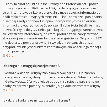
COPPA, to skrót od Child Online Privacy and Protection Act – prawa
obowiązującego od 1998 roku w USA, nakładającego na właścicieli
stron internetowych, które potencjalnie mogą zbierać informacje od
osób małoletnich – mających mniej niż 13 lat – obowiązek posiadania
pisemnej zgody rodziców lub opiekunów prawnych na zbieranie
informacji prywatnych od osób poniżej 13 roku życia. Jeżeli nie masz
pewności czy to dotyczy ciebie jako kogoś próbującego zarejestrować
się, czy strony internetowej, do której próbujesz się zarejestrować –
skontaktuj się z prawnikiem, by uzyskać wyjaśnienie. Grupa phpBB™
nie dostarcza pomocy prawnej i z wyjątkiem opisanych poniżej
przypadków, nie jest punktem kontaktowym dla wszelkiego rodzaju
porad prawnych.
Góra
Dlaczego nie mogę się zarejestrować?
Być może właściciel witryny zablokował twój adres IP lub zabronił
nazwy użytkownika, którą próbujesz zarejestrować. Właściciel witryny
mógł też wyłączyć funkcję rejestracji, aby nie rejestrowały się nowe
osoby. W sprawie pomocy, skontaktuj się z administratorem witryny.
Góra
Jak działa funkcja
?
Usuń ciasteczka witryny