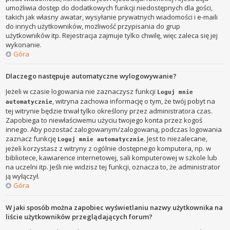
umożliwia dostęp do dodatkowych funkcji niedostępnych dla gości,
takich jak własny awatar, wysyłanie prywatnych wiadomości i e-maili
do innych użytkowników, możliwość przypisania do grup
użytkowników itp. Rejestracja zajmuje tylko chwilę, więc zaleca się jej
wykonanie.
Góra
Dlaczego następuje automatyczne wylogowywanie?
Jeżeli w czasie logowania nie zaznaczysz funkcji
Loguj mnie
, witryna zachowa informację o tym, że twój pobyt na
automatycznie
tej witrynie będzie trwał tylko określony przez administratora czas.
Zapobiega to niewłaściwemu użyciu twojego konta przez kogoś
innego. Aby pozostać zalogowanym/zalogowaną, podczas logowania
zaznacz funkcję
. Jest to niezalecane,
Loguj mnie automatycznie
jeżeli korzystasz z witryny z ogólnie dostępnego komputera, np. w
bibliotece, kawiarence internetowej, sali komputerowej w szkole lub
na uczelni itp. Jeśli nie widzisz tej funkcji, oznacza to, że administrator
ją wyłączył.
Góra
W jaki sposób można zapobiec wyświetlaniu nazwy użytkownika na
liście użytkowników przeglądających forum?