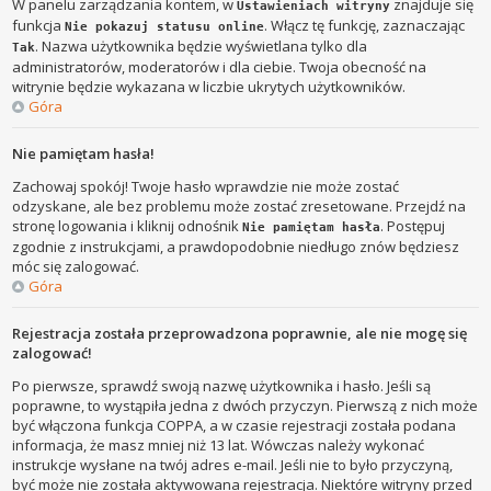
W panelu zarządzania kontem, w
znajduje się
Ustawieniach witryny
funkcja
. Włącz tę funkcję, zaznaczając
Nie pokazuj statusu online
. Nazwa użytkownika będzie wyświetlana tylko dla
Tak
administratorów, moderatorów i dla ciebie. Twoja obecność na
witrynie będzie wykazana w liczbie ukrytych użytkowników.
Góra
Nie pamiętam hasła!
Zachowaj spokój! Twoje hasło wprawdzie nie może zostać
odzyskane, ale bez problemu może zostać zresetowane. Przejdź na
stronę logowania i kliknij odnośnik
. Postępuj
Nie pamiętam hasła
zgodnie z instrukcjami, a prawdopodobnie niedługo znów będziesz
móc się zalogować.
Góra
Rejestracja została przeprowadzona poprawnie, ale nie mogę się
zalogować!
Po pierwsze, sprawdź swoją nazwę użytkownika i hasło. Jeśli są
poprawne, to wystąpiła jedna z dwóch przyczyn. Pierwszą z nich może
być włączona funkcja COPPA, a w czasie rejestracji została podana
informacja, że masz mniej niż 13 lat. Wówczas należy wykonać
instrukcje wysłane na twój adres e-mail. Jeśli nie to było przyczyną,
być może nie została aktywowana rejestracja. Niektóre witryny przed