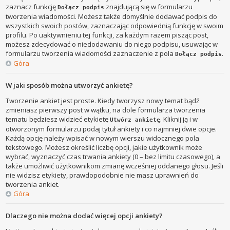
zaznacz funkcję
znajdującą się w formularzu
Dołącz podpis
tworzenia wiadomości. Możesz także domyślnie dodawać podpis do
wszystkich swoich postów, zaznaczając odpowiednią funkcję w swoim
profilu. Po uaktywnieniu tej funkcji, za każdym razem pisząc post,
możesz zdecydować o niedodawaniu do niego podpisu, usuwając w
formularzu tworzenia wiadomości zaznaczenie z pola
.
Dołącz podpis
Góra
W jaki sposób można utworzyć ankietę?
Tworzenie ankiet jest proste. Kiedy tworzysz nowy temat bądź
zmieniasz pierwszy post w wątku, na dole formularza tworzenia
tematu będziesz widzieć etykietę
. Kliknij ją i w
Utwórz ankietę
otworzonym formularzu podaj tytuł ankiety i co najmniej dwie opcje.
Każdą opcję należy wpisać w nowym wierszu widocznego pola
tekstowego. Możesz określić liczbę opcji, jakie użytkownik może
wybrać, wyznaczyć czas trwania ankiety (0 – bez limitu czasowego), a
także umożliwić użytkownikom zmianę wcześniej oddanego głosu. Jeśli
nie widzisz etykiety, prawdopodobnie nie masz uprawnień do
tworzenia ankiet.
Góra
Dlaczego nie można dodać więcej opcji ankiety?