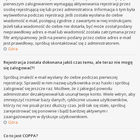
pierwszym zalogowaniem wymagają aktywowania rejestracji przez
osobę rejestrującą się lub przez administratora. Informacja o tym była
wyświetlona podczas rejestracji. Jeśli została wysłana do ciebie
wiadomość e-mail, postępuj zgodnie z zawartymi w niej instrukcjami.
Jeżeli taka wiadomość do ciebie nie dotarła, być może został podany
nieprawidłowy adres e-mail lub wiadomość została zatrzymana przez
filtr antyspamowy. Jeśli na pewno podany przez ciebie adres e-mail
jest prawidłowy, spróbuj skontaktować się z administratorem.
Góra
Rejestracja została dokonana jakiś czas temu, ale teraz nie mogę
się zalogować?!
Spróbuj znaleźć e-mail wysłany do ciebie podczas pierwszej
rejestracji. Sprawdź w nim nazwę użytkownika oraz hasło i spróbuj
zalogować się jeszcze raz. Możliwe, że z jakiegoś powodu
administrator dezaktywował lub usunął twoje konto. Wiele witryn, aby
zmniejszyć rozmiar bazy danych, cyklicznie usuwa użytkowników,
którzy nic nie pisali przez dłuższy czas. Jeśli tak się stało, spróbuj
zarejestrować się ponownie i bądź bardziej aktywnym i
zaangażowanym w dyskusje użytkownikiem.
Góra
Co to jest COPPA?