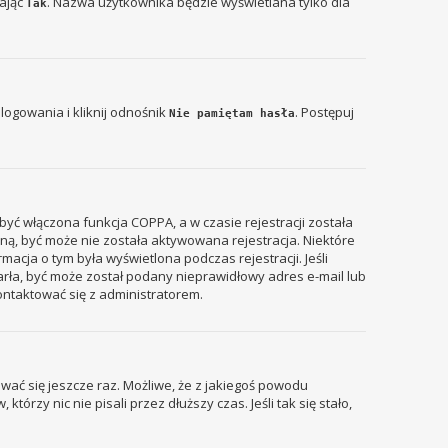
zając
. Nazwa użytkownika będzie wyświetlana tylko dla
Tak
ogowania i kliknij odnośnik
. Postępuj
Nie pamiętam hasła
być włączona funkcja COPPA, a w czasie rejestracji została
zyną, być może nie została aktywowana rejestracja. Niektóre
acja o tym była wyświetlona podczas rejestracji. Jeśli
tarła, być może został podany nieprawidłowy adres e-mail lub
ontaktować się z administratorem.
wać się jeszcze raz. Możliwe, że z jakiegoś powodu
rzy nic nie pisali przez dłuższy czas. Jeśli tak się stało,