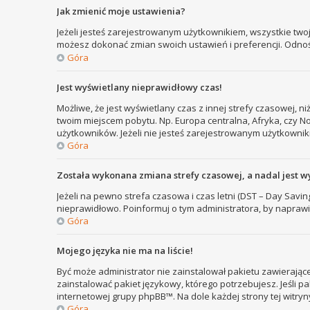
Jak zmienić moje ustawienia?
Jeżeli jesteś zarejestrowanym użytkownikiem, wszystkie two
możesz dokonać zmian swoich ustawień i preferencji. Odno
Góra
Jest wyświetlany nieprawidłowy czas!
Możliwe, że jest wyświetlany czas z innej strefy czasowej, ni
twoim miejscem pobytu. Np. Europa centralna, Afryka, czy N
użytkowników. Jeżeli nie jesteś zarejestrowanym użytkownik
Góra
Została wykonana zmiana strefy czasowej, a nadal jest w
Jeżeli na pewno strefa czasowa i czas letni (DST – Day Savi
nieprawidłowo. Poinformuj o tym administratora, by naprawi
Góra
Mojego języka nie ma na liście!
Być może administrator nie zainstalował pakietu zawierające
zainstalować pakiet językowy, którego potrzebujesz. Jeśli pa
internetowej grupy phpBB™. Na dole każdej strony tej witry
Góra