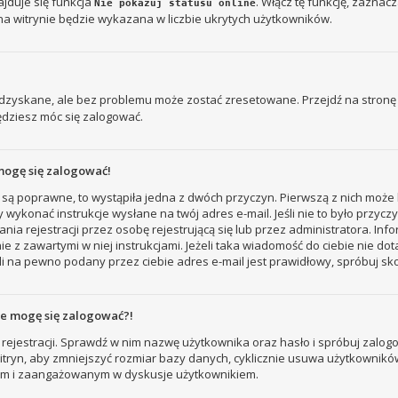
jduje się funkcja
. Włącz tę funkcję, zaznac
Nie pokazuj statusu online
na witrynie będzie wykazana w liczbie ukrytych użytkowników.
zyskane, ale bez problemu może zostać zresetowane. Przejdź na stronę l
ędziesz móc się zalogować.
mogę się zalogować!
 są poprawne, to wystąpiła jedna z dwóch przyczyn. Pierwszą z nich może 
 wykonać instrukcje wysłane na twój adres e-mail. Jeśli nie to było przyc
ejestracji przez osobę rejestrującą się lub przez administratora. Inform
e z zawartymi w niej instrukcjami. Jeżeli taka wiadomość do ciebie nie do
i na pewno podany przez ciebie adres e-mail jest prawidłowy, spróbuj sk
nie mogę się zalogować?!
rejestracji. Sprawdź w nim nazwę użytkownika oraz hasło i spróbuj zalogo
ryn, aby zmniejszyć rozmiar bazy danych, cyklicznie usuwa użytkowników, któ
nym i zaangażowanym w dyskusje użytkownikiem.