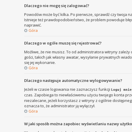
Dlaczego nie mogę się zalogować?
Powodów może być kilka. Po pierwsze, sprawdź czy twoja nazw
Istnieje też prawdopodobieństwo, że problem powoduje błędna
naprawić.
Góra
Dlaczego w ogóle muszę się rejestrować?
Możliwe, że nie musisz. To od administratora witryny zależy
gości, takich jak własny awatar, wysyłanie prywatnych wiadom
się jej wykonanie.
Góra
Dlaczego następuje automatyczne wylogowywanie?
Jeżeli w czasie logowania nie zaznaczysz funkcji
Loguj mnie
czas. Zapobiega to niewłaściwemu użyciu twojego konta p
niezalecane, jeżeli korzystasz z witryny z ogólnie dostępnego
oznacza to, że administrator ją wyłączył.
Góra
W jaki sposób można zapobiec wyświetlaniu nazwy użytk