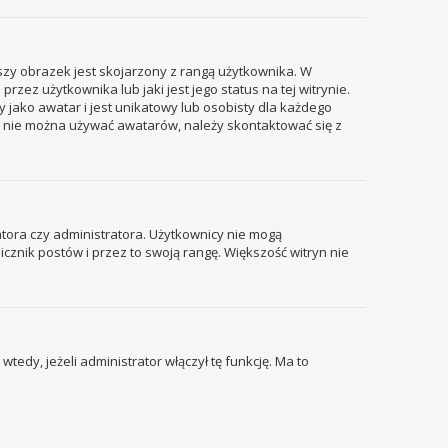
szy obrazek jest skojarzony z rangą użytkownika. W
ez użytkownika lub jaki jest jego status na tej witrynie.
 jako awatar i jest unikatowy lub osobisty dla każdego
i nie można używać awatarów, należy skontaktować się z
tora czy administratora. Użytkownicy nie mogą
icznik postów i przez to swoją rangę. Większość witryn nie
edy, jeżeli administrator włączył tę funkcję. Ma to