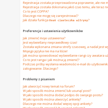
Rejestracja została przeprowadzona poprawnie, ale nie m
Rejestracja została dokonana jakiś czas temu, ale teraz n
Co to jest COPPA?
Dlaczego nie mogę się zarejestrować?
Jak działa funkcja
?
Usuń ciasteczka witryny
Preferencje i ustawienia użytkowników
Jak zmienić moje ustawienia?
Jest wyświetlany nieprawidłowy czas!
Została wykonana zmiana strefy czasowej, a nadal jest w
Mojego języka nie ma na liście!
Jak można spowodować wyświetlanie rangi czy awatara u
Co to jest ranga i jak można ją zmienić?
Podczas próby wysłania wiadomości e-mail do użytkownika
zalogowanie. Dlaczego?
Problemy z pisaniem
Jak utworzyć nowy temat na forum?
W jaki sposób można zmienić lub usunąć post?
W jaki sposób można dodać podpis do swojego postu?
W jaki sposób można utworzyć ankietę?
Dlaczego nie można dodać więcej opcji ankiety?