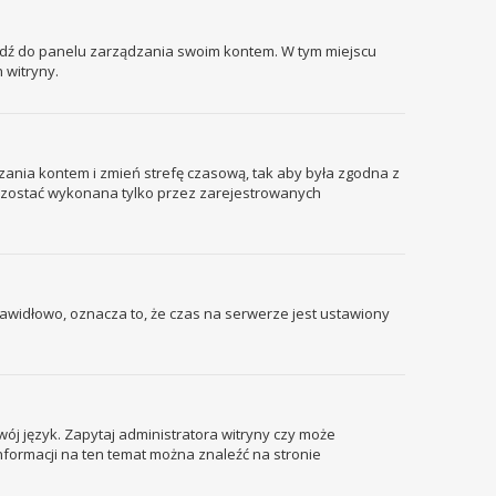
ejdź do panelu zarządzania swoim kontem. W tym miejscu
 witryny.
ządzania kontem i zmień strefę czasową, tak aby była zgodna z
że zostać wykonana tylko przez zarejestrowanych
prawidłowo, oznacza to, że czas na serwerze jest ustawiony
wój język. Zapytaj administratora witryny czy może
informacji na ten temat można znaleźć na stronie