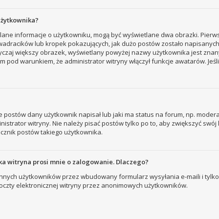
użytkownika?
tlane informacje o użytkowniku, mogą być wyświetlane dwa obrazki. Pierw
adracików lub kropek pokazujących, jak dużo postów zostało napisanych prz
yczaj większy obrazek, wyświetlany powyżej nazwy użytkownika jest znany
 pod warunkiem, że administrator witryny włączył funkcje awatarów. Jeśl
 postów dany użytkownik napisał lub jaki ma status na forum, np. modera
strator witryny. Nie należy pisać postów tylko po to, aby zwiększyć swój l
licznik postów takiego użytkownika.
a witryna prosi mnie o zalogowanie. Dlaczego?
nych użytkowników przez wbudowany formularz wysyłania e-maili i tylko wt
zty elektronicznej witryny przez anonimowych użytkowników.