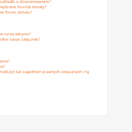
m zakładki a obserwowaniem?
wybrane fora lub tematy?
ie forum, tematu?
e na tej witrynie?
tkie swoje załączniki?
ania?
na?
 nadużyć lub zagadnień prawnych związanych z tą