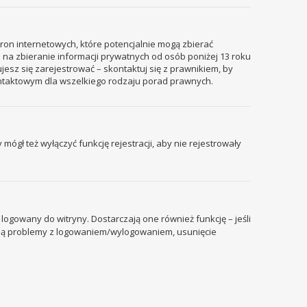
tron internetowych, które potencjalnie mogą zbierać
 na zbieranie informacji prywatnych od osób poniżej 13 roku
ujesz się zarejestrować – skontaktuj się z prawnikiem, by
ontaktowym dla wszelkiego rodzaju porad prawnych.
mógł też wyłączyć funkcję rejestracji, aby nie rejestrowały
ogowany do witryny. Dostarczają one również funkcję – jeśli
pują problemy z logowaniem/wylogowaniem, usunięcie