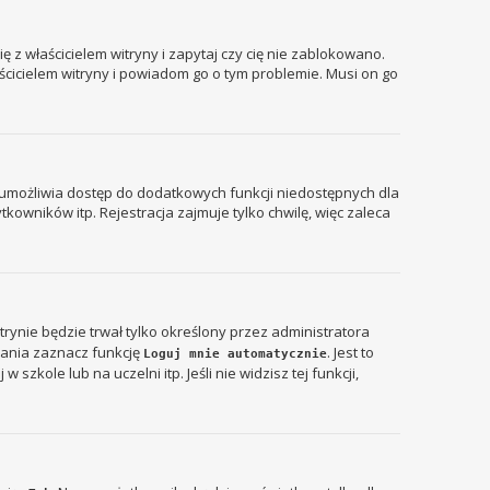
 z właścicielem witryny i zapytaj czy cię nie zablokowano.
aścicielem witryny i powiadom go o tym problemie. Musi on go
ja umożliwia dostęp do dodatkowych funkcji niedostępnych dla
kowników itp. Rejestracja zajmuje tylko chwilę, więc zaleca
itrynie będzie trwał tylko określony przez administratora
ania zaznacz funkcję
. Jest to
Loguj mnie automatycznie
zkole lub na uczelni itp. Jeśli nie widzisz tej funkcji,