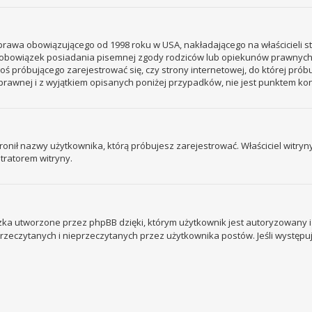
– prawa obowiązującego od 1998 roku w USA, nakładającego na właścicieli s
 – obowiązek posiadania pisemnej zgody rodziców lub opiekunów prawnych
ogoś próbującego zarejestrować się, czy strony internetowej, do której prób
rawnej i z wyjątkiem opisanych poniżej przypadków, nie jest punktem k
ronił nazwy użytkownika, którą próbujesz zarejestrować. Właściciel witryny 
tratorem witryny.
ka utworzone przez phpBB dzięki, którym użytkownik jest autoryzowany i l
 przeczytanych i nieprzeczytanych przez użytkownika postów. Jeśli wystę