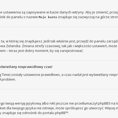
je ustawienia są zapisywane w bazie danych witryny. Aby je zmienić, prz
śnik do panelu o nazwie
znajduje się zazwyczaj na górze stron
Moje konto
ż ta, w której się znajdujesz. Jeśli tak właśnie jest, przejdź do panelu zar
owa Zelandia. Zmiana strefy czasowej, tak jak i większości ustawień, mo
iem – teraz jest dobry moment, by się zarejestrować.
yświetlany nieprawidłowy czas!
ng Time) zostały ustawione prawidłowo, a czas nadal jest wyświetlany nie
ł problem.
go twoją wersję językową albo nikt jeszcze nie przetłumaczył phpBB3 na t
kiet dla twojego języka nie istnieje, może spróbujesz go utworzyć. Więcej 
ny znajduje się odnośnik do portalu phpBB™.