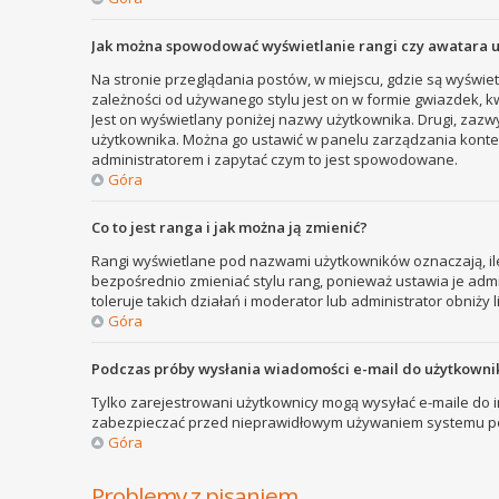
Jak można spowodować wyświetlanie rangi czy awatara 
Na stronie przeglądania postów, w miejscu, gdzie są wyświe
zależności od używanego stylu jest on w formie gwiazdek, kw
Jest on wyświetlany poniżej nazwy użytkownika. Drugi, zazw
użytkownika. Można go ustawić w panelu zarządzania kontem
administratorem i zapytać czym to jest spowodowane.
Góra
Co to jest ranga i jak można ją zmienić?
Rangi wyświetlane pod nazwami użytkowników oznaczają, ile
bezpośrednio zmieniać stylu rang, ponieważ ustawia je admini
toleruje takich działań i moderator lub administrator obniży 
Góra
Podczas próby wysłania wiadomości e-mail do użytkownik
Tylko zarejestrowani użytkownicy mogą wysyłać e-maile do in
zabezpieczać przed nieprawidłowym używaniem systemu poc
Góra
Problemy z pisaniem