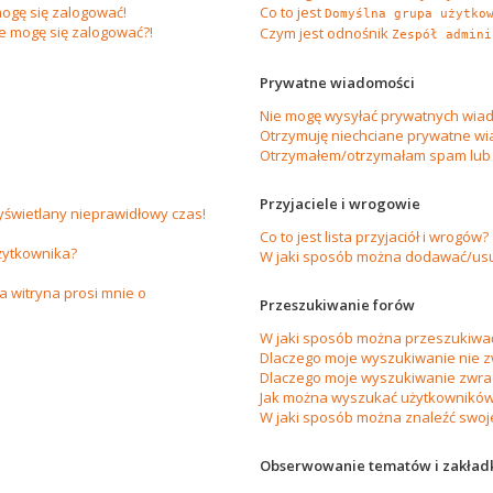
ogę się zalogować!
Co to jest
Domyślna grupa użytko
ie mogę się zalogować?!
Czym jest odnośnik
Zespół admini
Prywatne wiadomości
Nie mogę wysyłać prywatnych wiad
Otrzymuję niechciane prywatne wi
Otrzymałem/otrzymałam spam lub ob
Przyjaciele i wrogowie
yświetlany nieprawidłowy czas!
Co to jest lista przyjaciół i wrogów?
żytkownika?
W jaki sposób można dodawać/usuw
 witryna prosi mnie o
Przeszukiwanie forów
W jaki sposób można przeszukiwać
Dlaczego moje wyszukiwanie nie 
Dlaczego moje wyszukiwanie zwrac
Jak można wyszukać użytkownikó
W jaki sposób można znaleźć swoje
Obserwowanie tematów i zakład