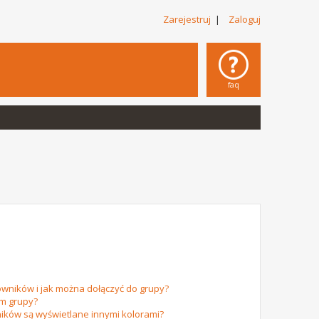
Zarejestruj
|
Zaloguj
faq
owników i jak można dołączyć do grupy?
em grupy?
ików są wyświetlane innymi kolorami?