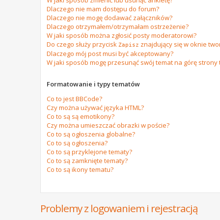
W jaki sposób zmienić lub usunąć ankietę?
Dlaczego nie mam dostępu do forum?
Dlaczego nie mogę dodawać załączników?
Dlaczego otrzymałem/otrzymałam ostrzeżenie?
W jaki sposób można zgłosić posty moderatorowi?
Do czego służy przycisk
znajdujący się w oknie tw
Zapisz
Dlaczego mój post musi być akceptowany?
W jaki sposób mogę przesunąć swój temat na górę strony
Formatowanie i typy tematów
Co to jest BBCode?
Czy można używać języka HTML?
Co to są są emotikony?
Czy można umieszczać obrazki w poście?
Co to są ogłoszenia globalne?
Co to są ogłoszenia?
Co to są przyklejone tematy?
Co to są zamknięte tematy?
Co to są ikony tematu?
Problemy z logowaniem i rejestracją