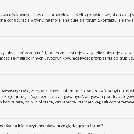
a użytkownika i hasło są prawidłowe. Jeżeli są prawidłowe, skontaktuj się
 konfiguracja witryny, na której znajduje się forum. Skontaktuj się z wł
 czy, aby pisać wiadomości, konieczna jest rejestracja. Niemniej rejestrac
ości i e-maili do innych użytkowników, możliwość przypisania do grup użyt
, witryna zachowa informację o tym, że twój pobyt na tej w
 automatycznie
rzez kogoś innego. Aby pozostać zalogowanym/zalogowaną, podczas logow
 komputera, np. w bibliotece, kawiarence internetowej, sali komputerowej w s
ownika na liście użytkowników przeglądających forum?