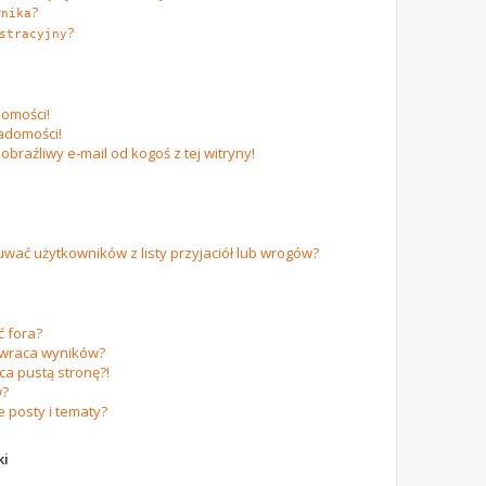
?
wnika
?
stracyjny
omości!
adomości!
raźliwy e-mail od kogoś z tej witryny!
ać użytkowników z listy przyjaciół lub wrogów?
 fora?
zwraca wyników?
a pustą stronę?!
w?
 posty i tematy?
ki