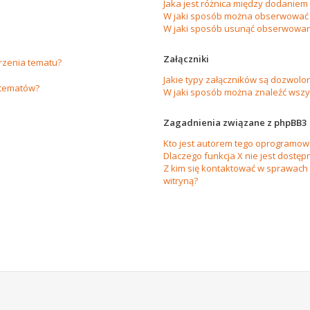
Jaka jest różnica między dodanie
W jaki sposób można obserwować 
W jaki sposób usunąć obserwowan
Załączniki
orzenia tematu?
Jakie typy załączników są dozwolon
 tematów?
W jaki sposób można znaleźć wszys
Zagadnienia związane z phpBB3
Kto jest autorem tego oprogramow
Dlaczego funkcja X nie jest dostęp
Z kim się kontaktować w sprawach
witryną?