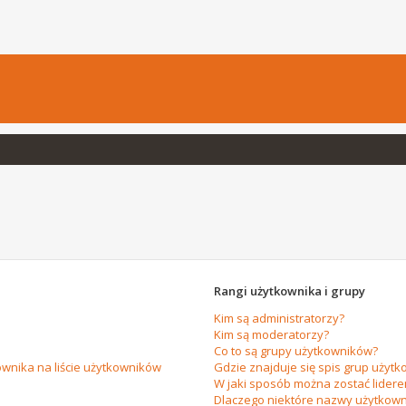
Rangi użytkownika i grupy
Kim są administratorzy?
Kim są moderatorzy?
Co to są grupy użytkowników?
wnika na liście użytkowników
Gdzie znajduje się spis grup użytk
W jaki sposób można zostać lider
Dlaczego niektóre nazwy użytkown