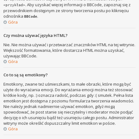
. Aby uzyskać więcej informacji o BBCode, zapoznaj się z
<przykład>
przewodnikiem dostępnym ze strony tworzenia postu po kliknięciu
odnośnika
.
BBCode
Góra
Czy można używać języka HTML?
Nie. Nie można używać i przetwarzać znaczników HTML na tej witrynie.
Większość formatowania, które dostarcza HTML można uzyskać,
używając BBCode.
Góra
Co to są są emotikony?
Emotikony, zwane też uśmieszkami, to małe obrazki, które mogą być
użyte do wyrażania emocji. Do wyrażania emocji można też stosować
krótkie kody, np. :) oznacza radość, podczas gdy :( smutek. Pełna lista
emotikon jest dostępna z poziomu formularza tworzenia wiadomości.
Nie należy jednak nadmiernie używać emotikon, gdyż mogą
spowodować, że post stanie się nieczytelny i moderator może podjąć
decyzję o ich usunięciu bądź też usunięciu całego postu. Administrator
witryny może określić dopuszczalny limit emotikon w poście.
Góra