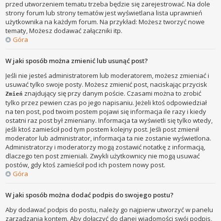
przed utworzeniem tematu trzeba będzie się zarejestrować. Na dole
strony forum lub strony tematów jest wyświetlana lista uprawnień
użytkownika na każdym forum. Na przykład: Możesz tworzyć nowe
tematy, Możesz dodawać załączniki itp.
Góra
W jaki sposób można zmienić lub usunąć post?
Jeśli nie jesteś administratorem lub moderatorem, możesz zmieniać i
usuwać tylko swoje posty. Możesz zmienić post, naciskając przycisk
znajdujący się przy danym poście. Czasami można to zrobić
Zmień
tylko przez pewien czas po jego napisaniu. Jeżeli ktoś odpowiedział
na ten post, pod twoim postem pojawi się informacja ile razy i kiedy
ostatni raz post był zmieniany. Informacja ta wyświetli się tylko wtedy,
jeśli ktoś zamieścił pod tym postem kolejny post. Jeśli post zmienił
moderator lub administrator, informacja ta nie zostanie wyświetlona.
Administratorzy i moderatorzy mogą zostawić notatkę z informacją,
dlaczego ten post zmieniali. Zwykli użytkownicy nie mogą usuwać
postów, gdy ktoś zamieścił pod ich postem nowy post.
Góra
W jaki sposób można dodać podpis do swojego postu?
Aby dodawać podpis do postu, należy go najpierw utworzyć w panelu
zarządzania kontem. Aby dołączyć do danej wiadomości swój podpis,