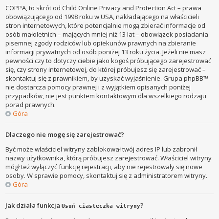
COPPA, to skrót od Child Online Privacy and Protection Act – prawa
obowiązującego od 1998 roku w USA, nakładającego na właścicieli
stron internetowych, które potencjalnie mogą zbierać informacje od
osób małoletnich – mających mniej niż 13 lat – obowiązek posiadania
pisemnej zgody rodziców lub opiekunów prawnych na zbieranie
informacji prywatnych od osób poniżej 13 roku życia. Jeżeli nie masz
pewności czy to dotyczy ciebie jako kogoś próbującego zarejestrować
się, czy strony internetowej, do której próbujesz się zarejestrować –
skontaktuj się z prawnikiem, by uzyskać wyjaśnienie. Grupa phpBB™
nie dostarcza pomocy prawnej i z wyjątkiem opisanych poniżej
przypadków, nie jest punktem kontaktowym dla wszelkiego rodzaju
porad prawnych.
Góra
Dlaczego nie mogę się zarejestrować?
Być może właściciel witryny zablokował twój adres IP lub zabronił
nazwy użytkownika, którą próbujesz zarejestrować. Właściciel witryny
mógł też wyłączyć funkcję rejestracji, aby nie rejestrowały się nowe
osoby. W sprawie pomocy, skontaktuj się z administratorem witryny.
Góra
Jak działa funkcja
?
Usuń ciasteczka witryny