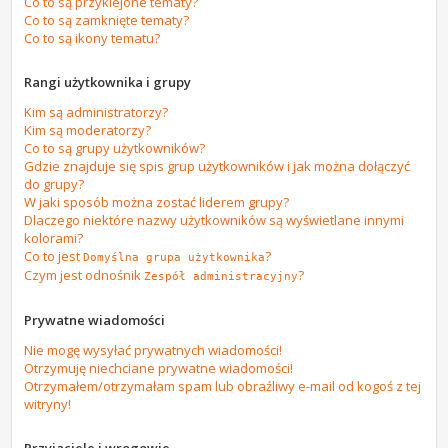
Co to są przyklejone tematy?
Co to są zamknięte tematy?
Co to są ikony tematu?
Rangi użytkownika i grupy
Kim są administratorzy?
Kim są moderatorzy?
Co to są grupy użytkowników?
Gdzie znajduje się spis grup użytkowników i jak można dołączyć
do grupy?
W jaki sposób można zostać liderem grupy?
Dlaczego niektóre nazwy użytkowników są wyświetlane innymi
kolorami?
Co to jest
?
Domyślna grupa użytkownika
Czym jest odnośnik
?
Zespół administracyjny
Prywatne wiadomości
Nie mogę wysyłać prywatnych wiadomości!
Otrzymuję niechciane prywatne wiadomości!
Otrzymałem/otrzymałam spam lub obraźliwy e-mail od kogoś z tej
witryny!