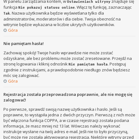
W panelu zarządzania kontem, w
znajduje się
Ustawieniach witryny
funkcja
. Włącz tę funkcję, zaznaczając
Nie pokazuj statusu online
. Nazwa użytkownika będzie wyświetlana tylko dla
Tak
administratorów, moderatorów i dla ciebie. Twoja obecność na
witrynie będzie wykazana w liczbie ukrytych użytkowników.
Góra
Nie pamiętam hasła!
Zachowaj spokój! Twoje hasło wprawdzie nie może zostać
odzyskane, ale bez problemu może zostać zresetowane. Przejdź na
stronę logowania i kliknij odnośnik
. Postępuj
Nie pamiętam hasła
zgodnie z instrukcjami, a prawdopodobnie niedługo znów będziesz
móc się zalogować.
Góra
Rejestracja została przeprowadzona poprawnie, ale nie mogę się
zalogować!
Po pierwsze, sprawdź swoją nazwę użytkownika i hasło. Jeśli są
poprawne, to wystąpiła jedna z dwóch przyczyn. Pierwszą z nich może
być włączona funkcja COPPA, a w czasie rejestracji została podana
informacja, że masz mniej niż 13 lat. Wówczas należy wykonać
instrukcje wysłane na twój adres e-mail. Jeśli nie to było przyczyną,
być może nie została aktywowana rejestracja. Niektóre witryny przed