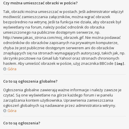
Czy można umieszczać obrazki w poście?
Tak, obrazki można umieszczać w postach. Jeśli administrator włączył
możliwość zamieszczania załączników, można wgrać obrazek
bezpośrednio na witrynę. Jeśli ta funkcja nie działa, aby obrazek był
wyświetlany na forum, należy podać odnośnik do obrazka
umieszczonego na publicznie dostępnym serwerze, np.
http://www.jakas_strona.com/moj_obrazek.gif. Nie można podawać
odnośników do obrazków zapisanych na prywatnym komputerze,
chyba że jest publicznie dostępnym serwerem ani do obrazków
znajdujących się na stronach wymagających autoryzacji, takich jak, np.
skrzynki pocztowe na Gmail lub Yahoo! oraz stronach chronionych
hasłem. Aby umieścić obrazek w poście, użyj znacznika BBCode
.
[img]
Góra
Co to są ogłoszenia globalne?
Ogłoszenia globalne zawierają ważne informacje i należy zawsze je
czytać. Są one wyświetlane na górze każdego forum i w panelu
zarządzania kontem użytkownika. Uprawnienia zamieszczania
ogłoszeń globalnych są nadawane przez administratora witryny.
Góra
Co to są ogłoszenia?