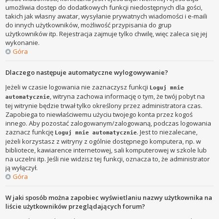
umożliwia dostęp do dodatkowych funkcji niedostępnych dla gości,
takich jak własny awatar, wysyłanie prywatnych wiadomości i e-maili
do innych użytkowników, możliwość przypisania do grup
użytkowników itp. Rejestracja zajmuje tylko chwilę, więc zaleca się jej
wykonanie.
Góra
Dlaczego następuje automatyczne wylogowywanie?
Jeżeli w czasie logowania nie zaznaczysz funkcji
Loguj mnie
, witryna zachowa informację o tym, że twój pobyt na
automatycznie
tej witrynie będzie trwał tylko określony przez administratora czas.
Zapobiega to niewłaściwemu użyciu twojego konta przez kogoś
innego. Aby pozostać zalogowanym/zalogowaną, podczas logowania
zaznacz funkcję
. Jest to niezalecane,
Loguj mnie automatycznie
jeżeli korzystasz z witryny z ogólnie dostępnego komputera, np. w
bibliotece, kawiarence internetowej, sali komputerowej w szkole lub
na uczelni itp. Jeśli nie widzisz tej funkcji, oznacza to, że administrator
ją wyłączył.
Góra
W jaki sposób można zapobiec wyświetlaniu nazwy użytkownika na
liście użytkowników przeglądających forum?