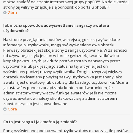
można znaleźć na stronie internetowej grupy phpBB™. Na dole każdej
strony tej witryny znajduje się odnośnik do portalu phpBB™.
Góra
Jak można spowodować wyświetlanie rangi czy awatara
użytkownika?
Na stronie przeglądania postów, w miejscu, gdzie są wyświetlane
informacje o użytkowniku, mogą być wyświetlane dwa obrazki.
Pierwszy obrazek jest skojarzony z rangą użytkownika. W zależności
od używanego stylu jest on w formie gwiazdek, kwadracików lub
kropek pokazujących, jak dużo postów zostało napisanych przez
użytkownika lub jaki jest jego status na tej witrynie. Jest on
wyświetlany poniżej nazwy użytkownika. Drugi, zazwyczaj większy
obrazek, wyświetlany powyżej nazwy użytkownika jest znany jako
awatar i jest unikatowy lub osobisty dla każdego użytkownika. Można
go ustawić w panelu zarządzania kontem pod warunkiem, że
administrator witryny włączył funkcje awatarów. Jeśli nie można
używać awatarów, należy skontaktować się z administratorem i
zapytać czym to jest spowodowane.
Góra
Co to jest ranga i jak można ją zmienić?
Rangi wyświetlane pod nazwami użytkowników oznaczają, ile postów