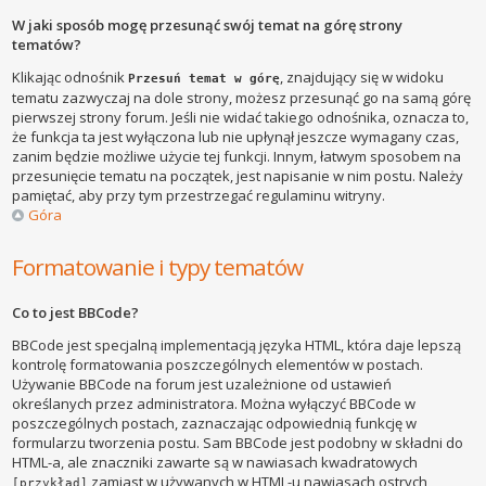
W jaki sposób mogę przesunąć swój temat na górę strony
tematów?
Klikając odnośnik
, znajdujący się w widoku
Przesuń temat w górę
tematu zazwyczaj na dole strony, możesz przesunąć go na samą górę
pierwszej strony forum. Jeśli nie widać takiego odnośnika, oznacza to,
że funkcja ta jest wyłączona lub nie upłynął jeszcze wymagany czas,
zanim będzie możliwe użycie tej funkcji. Innym, łatwym sposobem na
przesunięcie tematu na początek, jest napisanie w nim postu. Należy
pamiętać, aby przy tym przestrzegać regulaminu witryny.
Góra
Formatowanie i typy tematów
Co to jest BBCode?
BBCode jest specjalną implementacją języka HTML, która daje lepszą
kontrolę formatowania poszczególnych elementów w postach.
Używanie BBCode na forum jest uzależnione od ustawień
określanych przez administratora. Można wyłączyć BBCode w
poszczególnych postach, zaznaczając odpowiednią funkcję w
formularzu tworzenia postu. Sam BBCode jest podobny w składni do
HTML-a, ale znaczniki zawarte są w nawiasach kwadratowych
zamiast w używanych w HTML-u nawiasach ostrych
[przykład]