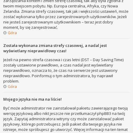
zarządzania kontem i zmień strefę czasową, tak aby była zgodna z
twoim miejscem pobytu. Np. Europa centralna, Afryka, czy Nowa
Zelandia. Zmiana strefy czasowej, tak jak i większości ustawień, może
zostać wykonana tylko przez zarejestrowanych użytkowników. Jeżeli
nie jesteś zarejestrowanym użytkownikiem – teraz jest dobry
moment, by się zarejestrować.
Góra
Została wykonana zmiana strefy czasowej, a nadal jest
wyświetlany nieprawidłowy czas!
Jeżeli na pewno strefa czasowa i czas letni (DST – Day Saving Time)
zostały ustawione prawidłowo, a czas nadal jest wyświetlany
nieprawidłowo, oznacza to, że czas na serwerze jest ustawiony
nieprawidłowo. Poinformuj o tym administratora, by naprawił
problem.
Góra
Mojego języka nie ma na liście!
Być może administrator nie zainstalował pakietu zawierającego twoją
wersję językową albo nikt jeszcze nie przetłumaczył phpBB3 na twój
język. Zapytaj administratora witryny czy może zainstalować pakiet
językowy, którego potrzebujesz. Jeśli pakiet dla twojego języka nie
istnieje, może spróbujesz go utworzyć. Więcej informacji na ten temat