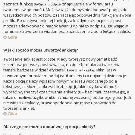
zaznacz funkcję
znajdującą się w formularzu
Dołącz podpis
tworzenia wiadomości. Możesz także domyślnie dodawać podpis do
wszystkich swoich postów, zaznaczając odpowiednią funkcję w swoim
profilu. Po uaktywnieniu tej funkcji, za każdym razem pisząc post,
możesz zdecydować o niedodawaniu do niego podpisu, usuwając w
formularzu tworzenia wiadomości zaznaczenie z pola
.
Dołącz podpis
Góra
W jaki sposób można utworzyć ankietę?
Tworzenie ankiet jest proste. Kiedy tworzysz nowy temat bądź
zmieniasz pierwszy post w wątku, na dole formularza tworzenia
tematu będziesz widzieć etykietę
. Kliknij ją i w
Utwórz ankietę
otworzonym formularzu podaj tytuł ankiety i co najmniej dwie opcje.
Każdą opcję należy wpisać w nowym wierszu widocznego pola
tekstowego. Możesz określić liczbę opcji, jakie użytkownik może
wybrać, wyznaczyć czas trwania ankiety (0 – bez limitu czasowego), a
także umożliwić użytkownikom zmianę wcześniej oddanego głosu. Jeśli
nie widzisz etykiety, prawdopodobnie nie masz uprawnień do
tworzenia ankiet.
Góra
Dlaczego nie można dodać więcej opcji ankiety?