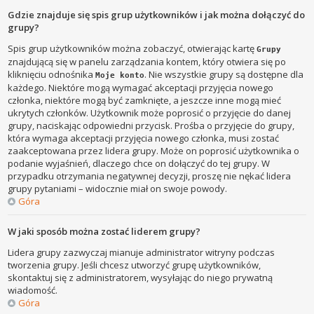
Gdzie znajduje się spis grup użytkowników i jak można dołączyć do
grupy?
Spis grup użytkowników można zobaczyć, otwierając kartę
Grupy
znajdującą się w panelu zarządzania kontem, który otwiera się po
kliknięciu odnośnika
. Nie wszystkie grupy są dostępne dla
Moje konto
każdego. Niektóre mogą wymagać akceptacji przyjęcia nowego
członka, niektóre mogą być zamknięte, a jeszcze inne mogą mieć
ukrytych członków. Użytkownik może poprosić o przyjęcie do danej
grupy, naciskając odpowiedni przycisk. Prośba o przyjęcie do grupy,
która wymaga akceptacji przyjęcia nowego członka, musi zostać
zaakceptowana przez lidera grupy. Może on poprosić użytkownika o
podanie wyjaśnień, dlaczego chce on dołączyć do tej grupy. W
przypadku otrzymania negatywnej decyzji, proszę nie nękać lidera
grupy pytaniami – widocznie miał on swoje powody.
Góra
W jaki sposób można zostać liderem grupy?
Lidera grupy zazwyczaj mianuje administrator witryny podczas
tworzenia grupy. Jeśli chcesz utworzyć grupę użytkowników,
skontaktuj się z administratorem, wysyłając do niego prywatną
wiadomość.
Góra