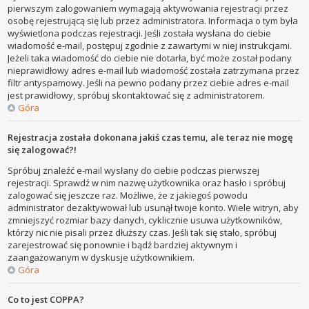
pierwszym zalogowaniem wymagają aktywowania rejestracji przez
osobę rejestrującą się lub przez administratora. Informacja o tym była
wyświetlona podczas rejestracji. Jeśli została wysłana do ciebie
wiadomość e-mail, postępuj zgodnie z zawartymi w niej instrukcjami.
Jeżeli taka wiadomość do ciebie nie dotarła, być może został podany
nieprawidłowy adres e-mail lub wiadomość została zatrzymana przez
filtr antyspamowy. Jeśli na pewno podany przez ciebie adres e-mail
jest prawidłowy, spróbuj skontaktować się z administratorem.
Góra
Rejestracja została dokonana jakiś czas temu, ale teraz nie mogę
się zalogować?!
Spróbuj znaleźć e-mail wysłany do ciebie podczas pierwszej
rejestracji. Sprawdź w nim nazwę użytkownika oraz hasło i spróbuj
zalogować się jeszcze raz. Możliwe, że z jakiegoś powodu
administrator dezaktywował lub usunął twoje konto. Wiele witryn, aby
zmniejszyć rozmiar bazy danych, cyklicznie usuwa użytkowników,
którzy nic nie pisali przez dłuższy czas. Jeśli tak się stało, spróbuj
zarejestrować się ponownie i bądź bardziej aktywnym i
zaangażowanym w dyskusje użytkownikiem.
Góra
Co to jest COPPA?