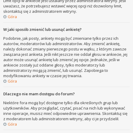
Limit opcji w ankiecie jest ustalany przez administratora witryny. Jeśli
uważasz, że potrzebujesz wstawić więcej opcji niż dozwolony limit,
skontaktuj się z administratorem witryny.
Góra
W jaki sposób zmienić lub usunąć ankietę?
Podobnie, jak posty, ankiety mogą być zmieniane tylko przez ich
autorów, moderatorów lub administratorów. Aby zmienić ankietę,
należy dokonać zmiany pierwszego postu w wątku, z którym zawsze
związana jest ankieta. Jeśli nikt jeszcze nie oddał głosu w ankiecie, jej
autor może usunąć ankietę lub zmienić jej opcje. Jednakże, jeśli w
ankiecie zostały już oddane głosy, tylko moderatorzy lub
administratorzy mogą ją zmienić, lub usunąć. Zapobiega to
modyfikowaniu ankiety w czasie jej trwania.
Góra
Dlaczego nie mam dostępu do forum?
Niektóre fora mogą być dostępne tylko dla określonych grup lub
użytkowników. Aby przeglądać, czytać, pisać na nich lub wykonywać
inne operacje, musisz mieć odpowiednie uprawnienia. Skontaktuj się
z moderatorem lub administratorem witryny, aby ci je przydzielił.
Góra