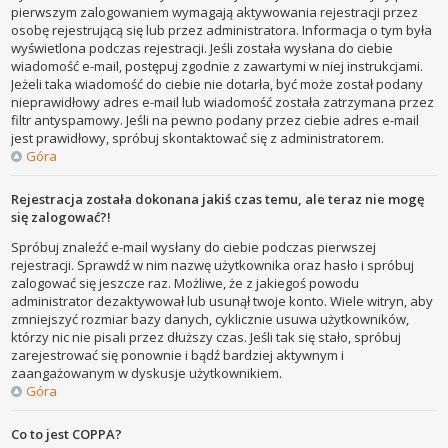
pierwszym zalogowaniem wymagają aktywowania rejestracji przez
osobę rejestrującą się lub przez administratora. Informacja o tym była
wyświetlona podczas rejestracji. Jeśli została wysłana do ciebie
wiadomość e-mail, postępuj zgodnie z zawartymi w niej instrukcjami.
Jeżeli taka wiadomość do ciebie nie dotarła, być może został podany
nieprawidłowy adres e-mail lub wiadomość została zatrzymana przez
filtr antyspamowy. Jeśli na pewno podany przez ciebie adres e-mail
jest prawidłowy, spróbuj skontaktować się z administratorem.
Góra
Rejestracja została dokonana jakiś czas temu, ale teraz nie mogę
się zalogować?!
Spróbuj znaleźć e-mail wysłany do ciebie podczas pierwszej
rejestracji. Sprawdź w nim nazwę użytkownika oraz hasło i spróbuj
zalogować się jeszcze raz. Możliwe, że z jakiegoś powodu
administrator dezaktywował lub usunął twoje konto. Wiele witryn, aby
zmniejszyć rozmiar bazy danych, cyklicznie usuwa użytkowników,
którzy nic nie pisali przez dłuższy czas. Jeśli tak się stało, spróbuj
zarejestrować się ponownie i bądź bardziej aktywnym i
zaangażowanym w dyskusje użytkownikiem.
Góra
Co to jest COPPA?