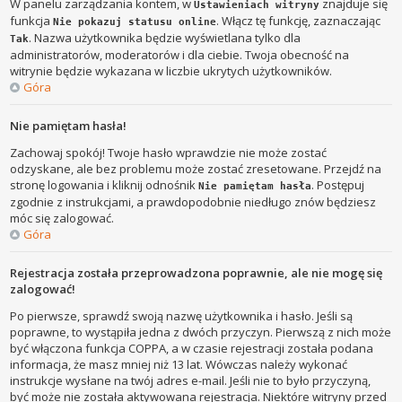
W panelu zarządzania kontem, w
znajduje się
Ustawieniach witryny
funkcja
. Włącz tę funkcję, zaznaczając
Nie pokazuj statusu online
. Nazwa użytkownika będzie wyświetlana tylko dla
Tak
administratorów, moderatorów i dla ciebie. Twoja obecność na
witrynie będzie wykazana w liczbie ukrytych użytkowników.
Góra
Nie pamiętam hasła!
Zachowaj spokój! Twoje hasło wprawdzie nie może zostać
odzyskane, ale bez problemu może zostać zresetowane. Przejdź na
stronę logowania i kliknij odnośnik
. Postępuj
Nie pamiętam hasła
zgodnie z instrukcjami, a prawdopodobnie niedługo znów będziesz
móc się zalogować.
Góra
Rejestracja została przeprowadzona poprawnie, ale nie mogę się
zalogować!
Po pierwsze, sprawdź swoją nazwę użytkownika i hasło. Jeśli są
poprawne, to wystąpiła jedna z dwóch przyczyn. Pierwszą z nich może
być włączona funkcja COPPA, a w czasie rejestracji została podana
informacja, że masz mniej niż 13 lat. Wówczas należy wykonać
instrukcje wysłane na twój adres e-mail. Jeśli nie to było przyczyną,
być może nie została aktywowana rejestracja. Niektóre witryny przed