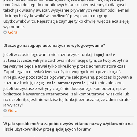
umożliwia dostęp do dodatkowych funkcji niedostępnych dla gości,
takich jak własny awatar, wysyłanie prywatnych wiadomości i e-maili
do innych użytkowników, możliwość przypisania do grup
użytkowników itp. Rejestracja zajmuje tylko chwilę, więc zaleca się jej
wykonanie.
Góra
Dlaczego następuje automatyczne wylogowywanie?
Jeżeli w czasie logowania nie zaznaczysz funkcji
Loguj mnie
, witryna zachowa informację o tym, że twój pobyt na
automatycznie
tej witrynie będzie trwał tylko określony przez administratora czas.
Zapobiega to niewłaściwemu użyciu twojego konta przez kogoś
innego. Aby pozostać zalogowanym/zalogowaną, podczas logowania
zaznacz funkcję
. Jest to niezalecane,
Loguj mnie automatycznie
jeżeli korzystasz z witryny z ogólnie dostępnego komputera, np. w
bibliotece, kawiarence internetowej, sali komputerowej w szkole lub
na uczelni itp. Jeśli nie widzisz tej funkcji, oznacza to, że administrator
ją wyłączył.
Góra
W jaki sposób można zapobiec wyświetlaniu nazwy użytkownika na
liście użytkowników przeglądających forum?