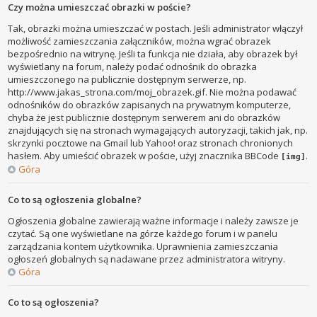
Czy można umieszczać obrazki w poście?
Tak, obrazki można umieszczać w postach. Jeśli administrator włączył
możliwość zamieszczania załączników, można wgrać obrazek
bezpośrednio na witrynę. Jeśli ta funkcja nie działa, aby obrazek był
wyświetlany na forum, należy podać odnośnik do obrazka
umieszczonego na publicznie dostępnym serwerze, np.
http://www.jakas_strona.com/moj_obrazek.gif. Nie można podawać
odnośników do obrazków zapisanych na prywatnym komputerze,
chyba że jest publicznie dostępnym serwerem ani do obrazków
znajdujących się na stronach wymagających autoryzacji, takich jak, np.
skrzynki pocztowe na Gmail lub Yahoo! oraz stronach chronionych
hasłem. Aby umieścić obrazek w poście, użyj znacznika BBCode
.
[img]
Góra
Co to są ogłoszenia globalne?
Ogłoszenia globalne zawierają ważne informacje i należy zawsze je
czytać. Są one wyświetlane na górze każdego forum i w panelu
zarządzania kontem użytkownika. Uprawnienia zamieszczania
ogłoszeń globalnych są nadawane przez administratora witryny.
Góra
Co to są ogłoszenia?