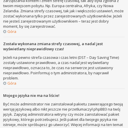
zarządzania kontem i zmień strefę czasową, tak aby była zgodna z
twoim miejscem pobytu. Np. Europa centralna, Afryka, czy Nowa
Zelandia. Zmiana strefy czasowej, tak jak i większości ustawień, może
zostać wykonana tylko przez zarejestrowanych użytkowników. Jeżeli
nie jesteś zarejestrowanym użytkownikiem – teraz jest dobry
moment, by się zarejestrować.
Góra
Została wykonana zmiana strefy czasowej, a nadal jest
wyświetlany nieprawidłowy czas!
Jeżeli na pewno strefa czasowa i czas letni (DST – Day Saving Time)
zostały ustawione prawidłowo, a czas nadal jest wyświetlany
nieprawidłowo, oznacza to, że czas na serwerze jest ustawiony
nieprawidłowo. Poinformuj o tym administratora, by naprawił
problem.
Góra
Mojego języka nie ma na liście!
Być może administrator nie zainstalował pakietu zawierającego twoją
wersję językową albo nikt jeszcze nie przetłumaczył phpBB3 na twój
język. Zapytaj administratora witryny czy może zainstalować pakiet
językowy, którego potrzebujesz. Jeśli pakiet dla twojego języka nie
istnieje, może spróbujesz go utworzyć. Więcej informacji na ten temat