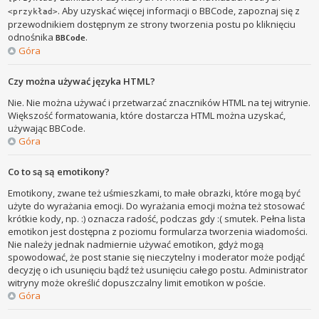
. Aby uzyskać więcej informacji o BBCode, zapoznaj się z
<przykład>
przewodnikiem dostępnym ze strony tworzenia postu po kliknięciu
odnośnika
.
BBCode
Góra
Czy można używać języka HTML?
Nie. Nie można używać i przetwarzać znaczników HTML na tej witrynie.
Większość formatowania, które dostarcza HTML można uzyskać,
używając BBCode.
Góra
Co to są są emotikony?
Emotikony, zwane też uśmieszkami, to małe obrazki, które mogą być
użyte do wyrażania emocji. Do wyrażania emocji można też stosować
krótkie kody, np. :) oznacza radość, podczas gdy :( smutek. Pełna lista
emotikon jest dostępna z poziomu formularza tworzenia wiadomości.
Nie należy jednak nadmiernie używać emotikon, gdyż mogą
spowodować, że post stanie się nieczytelny i moderator może podjąć
decyzję o ich usunięciu bądź też usunięciu całego postu. Administrator
witryny może określić dopuszczalny limit emotikon w poście.
Góra