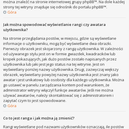
można znaleźć na stronie internetowej grupy phpBB™. Na dole każdej
strony tej witryny znajduje się odnośnik do portalu phpBB™.
Góra
Jak można spowodować wyświetlanie rangi czy awatara
użytkownika?
Na stronie przeglądania postów, w miejscu, gdzie są wyświetlane
informacje o użytkowniku, mogą być wyświetlane dwa obrazki.
Pierwszy obrazek jest skojarzony z rangą użytkownika. W zależności
od używanego stylu jest on w formie gwiazdek, kwadracików lub
kropek pokazujących, jak dużo postów zostało napisanych przez
użytkownika lub jaki jest jego status na tej witrynie. Jest on
wyświetlany poniżej nazwy użytkownika. Drugi, zazwyczaj większy
obrazek, wyświetlany powyżej nazwy użytkownika jest znany jako
awatar i jest unikatowy lub osobisty dla każdego użytkownika. Można
go ustawić w panelu zarządzania kontem pod warunkiem, że
administrator witryny włączył funkcje awatarów. Jeśli nie można
używać awatarów, należy skontaktować się z administratorem i
zapytać czym to jest spowodowane.
Góra
Co to jest ranga i jak można ją zmienić?
Rangi wyświetlane pod nazwami użytkowników oznaczają, ile postów