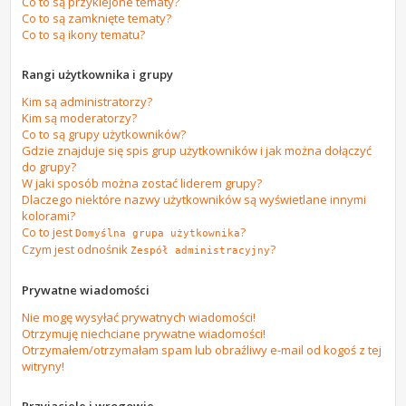
Co to są przyklejone tematy?
Co to są zamknięte tematy?
Co to są ikony tematu?
Rangi użytkownika i grupy
Kim są administratorzy?
Kim są moderatorzy?
Co to są grupy użytkowników?
Gdzie znajduje się spis grup użytkowników i jak można dołączyć
do grupy?
W jaki sposób można zostać liderem grupy?
Dlaczego niektóre nazwy użytkowników są wyświetlane innymi
kolorami?
Co to jest
?
Domyślna grupa użytkownika
Czym jest odnośnik
?
Zespół administracyjny
Prywatne wiadomości
Nie mogę wysyłać prywatnych wiadomości!
Otrzymuję niechciane prywatne wiadomości!
Otrzymałem/otrzymałam spam lub obraźliwy e-mail od kogoś z tej
witryny!