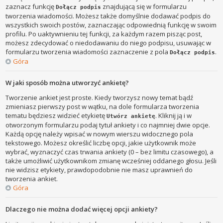
zaznacz funkcję
znajdującą się w formularzu
Dołącz podpis
tworzenia wiadomości. Możesz także domyślnie dodawać podpis do
wszystkich swoich postów, zaznaczając odpowiednią funkcję w swoim
profilu. Po uaktywnieniu tej funkcji, za każdym razem pisząc post,
możesz zdecydować o niedodawaniu do niego podpisu, usuwając w
formularzu tworzenia wiadomości zaznaczenie z pola
.
Dołącz podpis
Góra
W jaki sposób można utworzyć ankietę?
Tworzenie ankiet jest proste. Kiedy tworzysz nowy temat bądź
zmieniasz pierwszy post w wątku, na dole formularza tworzenia
tematu będziesz widzieć etykietę
. Kliknij ją i w
Utwórz ankietę
otworzonym formularzu podaj tytuł ankiety i co najmniej dwie opcje.
Każdą opcję należy wpisać w nowym wierszu widocznego pola
tekstowego. Możesz określić liczbę opcji, jakie użytkownik może
wybrać, wyznaczyć czas trwania ankiety (0 – bez limitu czasowego), a
także umożliwić użytkownikom zmianę wcześniej oddanego głosu. Jeśli
nie widzisz etykiety, prawdopodobnie nie masz uprawnień do
tworzenia ankiet.
Góra
Dlaczego nie można dodać więcej opcji ankiety?