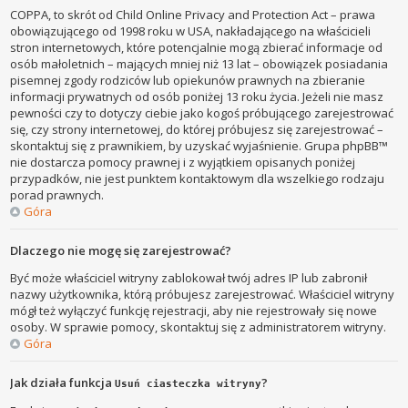
COPPA, to skrót od Child Online Privacy and Protection Act – prawa
obowiązującego od 1998 roku w USA, nakładającego na właścicieli
stron internetowych, które potencjalnie mogą zbierać informacje od
osób małoletnich – mających mniej niż 13 lat – obowiązek posiadania
pisemnej zgody rodziców lub opiekunów prawnych na zbieranie
informacji prywatnych od osób poniżej 13 roku życia. Jeżeli nie masz
pewności czy to dotyczy ciebie jako kogoś próbującego zarejestrować
się, czy strony internetowej, do której próbujesz się zarejestrować –
skontaktuj się z prawnikiem, by uzyskać wyjaśnienie. Grupa phpBB™
nie dostarcza pomocy prawnej i z wyjątkiem opisanych poniżej
przypadków, nie jest punktem kontaktowym dla wszelkiego rodzaju
porad prawnych.
Góra
Dlaczego nie mogę się zarejestrować?
Być może właściciel witryny zablokował twój adres IP lub zabronił
nazwy użytkownika, którą próbujesz zarejestrować. Właściciel witryny
mógł też wyłączyć funkcję rejestracji, aby nie rejestrowały się nowe
osoby. W sprawie pomocy, skontaktuj się z administratorem witryny.
Góra
Jak działa funkcja
?
Usuń ciasteczka witryny