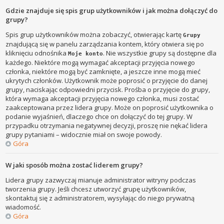
Gdzie znajduje się spis grup użytkowników i jak można dołączyć do
grupy?
Spis grup użytkowników można zobaczyć, otwierając kartę
Grupy
znajdującą się w panelu zarządzania kontem, który otwiera się po
kliknięciu odnośnika
. Nie wszystkie grupy są dostępne dla
Moje konto
każdego. Niektóre mogą wymagać akceptacji przyjęcia nowego
członka, niektóre mogą być zamknięte, a jeszcze inne mogą mieć
ukrytych członków. Użytkownik może poprosić o przyjęcie do danej
grupy, naciskając odpowiedni przycisk. Prośba o przyjęcie do grupy,
która wymaga akceptacji przyjęcia nowego członka, musi zostać
zaakceptowana przez lidera grupy. Może on poprosić użytkownika o
podanie wyjaśnień, dlaczego chce on dołączyć do tej grupy. W
przypadku otrzymania negatywnej decyzji, proszę nie nękać lidera
grupy pytaniami – widocznie miał on swoje powody.
Góra
W jaki sposób można zostać liderem grupy?
Lidera grupy zazwyczaj mianuje administrator witryny podczas
tworzenia grupy. Jeśli chcesz utworzyć grupę użytkowników,
skontaktuj się z administratorem, wysyłając do niego prywatną
wiadomość.
Góra