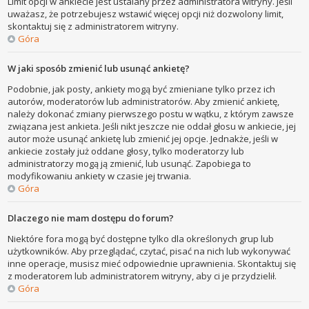
Limit opcji w ankiecie jest ustalany przez administratora witryny. Jeśli
uważasz, że potrzebujesz wstawić więcej opcji niż dozwolony limit,
skontaktuj się z administratorem witryny.
Góra
W jaki sposób zmienić lub usunąć ankietę?
Podobnie, jak posty, ankiety mogą być zmieniane tylko przez ich
autorów, moderatorów lub administratorów. Aby zmienić ankietę,
należy dokonać zmiany pierwszego postu w wątku, z którym zawsze
związana jest ankieta. Jeśli nikt jeszcze nie oddał głosu w ankiecie, jej
autor może usunąć ankietę lub zmienić jej opcje. Jednakże, jeśli w
ankiecie zostały już oddane głosy, tylko moderatorzy lub
administratorzy mogą ją zmienić, lub usunąć. Zapobiega to
modyfikowaniu ankiety w czasie jej trwania.
Góra
Dlaczego nie mam dostępu do forum?
Niektóre fora mogą być dostępne tylko dla określonych grup lub
użytkowników. Aby przeglądać, czytać, pisać na nich lub wykonywać
inne operacje, musisz mieć odpowiednie uprawnienia. Skontaktuj się
z moderatorem lub administratorem witryny, aby ci je przydzielił.
Góra