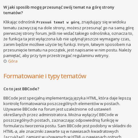
W jaki sposób mogę przesunąć swój temat na górę strony
tematów?
Klikając odnośnik
, znajdujący się w widoku
Przesuń temat w górę
tematu zazwyczaj na dole strony, możesz przesunąć go na samą górę
pierwszej strony forum. Jeśli nie widać takiego odnośnika, oznacza to,
że funkcja ta jest wyłączona lub nie upłynął jeszcze wymagany czas,
zanim będzie możliwe użycie tej funkcji. Innym, łatwym sposobem na
przesunięcie tematu na początek, jest napisanie w nim postu. Należy
pamiętać, aby przy tym przestrzegać regulaminu witryny.
Góra
Formatowanie i typy tematów
Co to jest BBCode?
BBCode jest specjalną implementacją języka HTML, która daje lepszą
kontrolę formatowania poszczególnych elementów w postach.
Używanie BBCode na forum jest uzależnione od ustawień
określanych przez administratora. Można wyłączyć BBCode w
poszczególnych postach, zaznaczając odpowiednią funkcję w
formularzu tworzenia postu. Sam BBCode jest podobny w składni do
HTML-a, ale znaczniki zawarte są w nawiasach kwadratowych
zamiast w używanych w HTML-u nawiasach ostrych
[przykład]