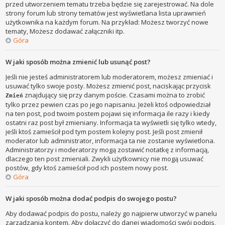
przed utworzeniem tematu trzeba będzie się zarejestrować. Na dole
strony forum lub strony tematów jest wyświetlana lista uprawnień
użytkownika na każdym forum. Na przykład: Możesz tworzyć nowe
tematy, Możesz dodawać załączniki itp.
Góra
W jaki sposób można zmienić lub usunąć post?
Jeśli nie jesteś administratorem lub moderatorem, możesz zmieniać i
usuwać tylko swoje posty. Możesz zmienić post, naciskając przycisk
znajdujący się przy danym poście. Czasami można to zrobić
Zmień
tylko przez pewien czas po jego napisaniu. Jeżeli ktoś odpowiedział
na ten post, pod twoim postem pojawi się informacja ile razy i kiedy
ostatni raz post był zmieniany. Informacja ta wyświetli się tylko wtedy,
jeśli ktoś zamieścił pod tym postem kolejny post. Jeśli post zmienił
moderator lub administrator, informacja ta nie zostanie wyświetlona.
Administratorzy i moderatorzy mogą zostawić notatkę z informacją,
dlaczego ten post zmieniali. Zwykli użytkownicy nie mogą usuwać
postów, gdy ktoś zamieścił pod ich postem nowy post.
Góra
W jaki sposób można dodać podpis do swojego postu?
Aby dodawać podpis do postu, należy go najpierw utworzyć w panelu
zarządzania kontem. Aby dołączyć do danej wiadomości swój podpis,