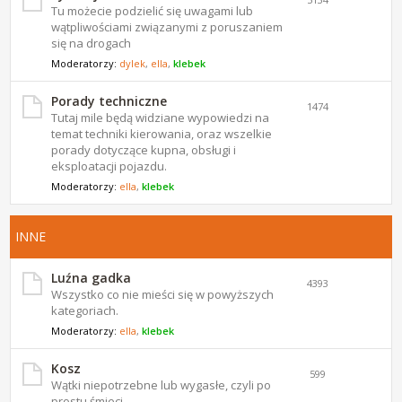
Tu możecie podzielić się uwagami lub
wątpliwościami związanymi z poruszaniem
się na drogach
Moderatorzy:
dylek
,
ella
,
klebek
Porady techniczne
1474
Tutaj mile będą widziane wypowiedzi na
temat techniki kierowania, oraz wszelkie
porady dotyczące kupna, obsługi i
eksploatacji pojazdu.
Moderatorzy:
ella
,
klebek
INNE
Luźna gadka
4393
Wszystko co nie mieści się w powyższych
kategoriach.
Moderatorzy:
ella
,
klebek
Kosz
599
Wątki niepotrzebne lub wygasłe, czyli po
prostu śmieci.