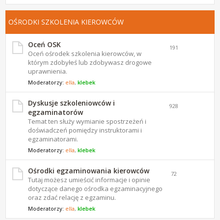
OŚRODKI SZKOLENIA KIEROWCÓW
Oceń OSK
191
Oceń ośrodek szkolenia kierowców, w
którym zdobyłeś lub zdobywasz drogowe
uprawnienia.
Moderatorzy:
ella
,
klebek
Dyskusje szkoleniowców i
928
egzaminatorów
Temat ten służy wymianie spostrzeżeń i
doświadczeń pomiędzy instruktorami i
egzaminatorami.
Moderatorzy:
ella
,
klebek
Ośrodki egzaminowania kierowców
72
Tutaj możesz umieścić informacje i opinie
dotyczące danego ośrodka egzaminacyjnego
oraz zdać relację z egzaminu.
Moderatorzy:
ella
,
klebek