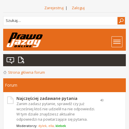
Zarejestruj
|
Zaloguj
Strona główna forum
Forum
Najczęściej zadawane pytania
40
Zanim zadasz pytanie, sprawdź czy już
wcześniej ktoś nie udzielił na nie odpowiedzi.
W tym dziale znajdziesz aktualne
odpowiedzi na powtarzające się pytania.
Moderatorzy:
dylek
,
ella
,
klebek