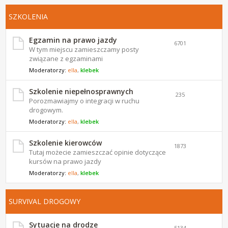
SZKOLENIA
Egzamin na prawo jazdy
6701
W tym miejscu zamieszczamy posty
związane z egzaminami
Moderatorzy:
ella
,
klebek
Szkolenie niepełnosprawnych
235
Porozmawiajmy o integracji w ruchu
drogowym.
Moderatorzy:
ella
,
klebek
Szkolenie kierowców
1873
Tutaj możecie zamieszczać opinie dotyczące
kursów na prawo jazdy
Moderatorzy:
ella
,
klebek
SURVIVAL DROGOWY
Sytuacje na drodze
5134