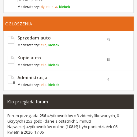
Moderatorzy:
dylek
,
ella
,
klebek
OGŁOSZENIA
Sprzedam auto
63
Moderatorzy:
ella
,
klebek
Kupie auto
18
Moderatorzy:
ella
,
klebek
Administracja
4
Moderatorzy:
ella
,
klebek
Kto przegląda forum
Forum przegląda
256
użytkowników :: 3 zidentyfikowanych, 0
ukrytych i 253 gości (dane z ostatnich 5 minut)
Najwięcej użytkowników online (
10819
) było poniedziałek 06
kwietnia 2026, 17:06