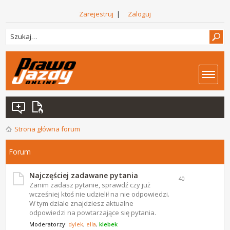
Zarejestruj
|
Zaloguj
Strona główna forum
Forum
Najczęściej zadawane pytania
40
Zanim zadasz pytanie, sprawdź czy już
wcześniej ktoś nie udzielił na nie odpowiedzi.
W tym dziale znajdziesz aktualne
odpowiedzi na powtarzające się pytania.
Moderatorzy:
dylek
,
ella
,
klebek