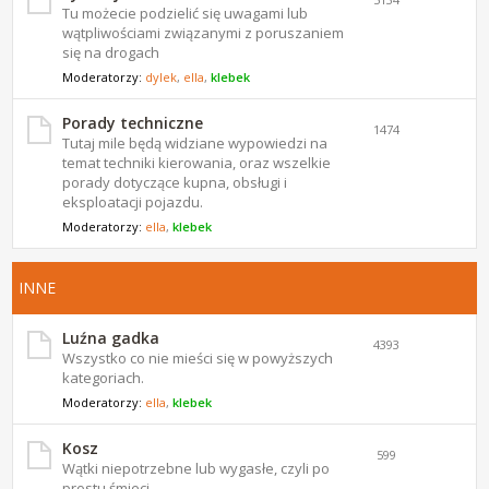
Tu możecie podzielić się uwagami lub
wątpliwościami związanymi z poruszaniem
się na drogach
Moderatorzy:
dylek
,
ella
,
klebek
Porady techniczne
1474
Tutaj mile będą widziane wypowiedzi na
temat techniki kierowania, oraz wszelkie
porady dotyczące kupna, obsługi i
eksploatacji pojazdu.
Moderatorzy:
ella
,
klebek
INNE
Luźna gadka
4393
Wszystko co nie mieści się w powyższych
kategoriach.
Moderatorzy:
ella
,
klebek
Kosz
599
Wątki niepotrzebne lub wygasłe, czyli po
prostu śmieci.