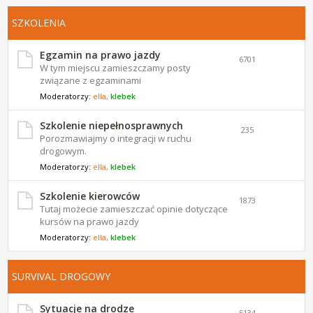
SZKOLENIA
Egzamin na prawo jazdy
6701
W tym miejscu zamieszczamy posty
związane z egzaminami
Moderatorzy:
ella
,
klebek
Szkolenie niepełnosprawnych
235
Porozmawiajmy o integracji w ruchu
drogowym.
Moderatorzy:
ella
,
klebek
Szkolenie kierowców
1873
Tutaj możecie zamieszczać opinie dotyczące
kursów na prawo jazdy
Moderatorzy:
ella
,
klebek
SURVIVAL DROGOWY
Sytuacje na drodze
5134