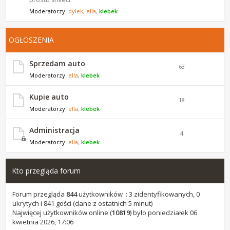
Moderatorzy:
dylek
,
ella
,
klebek
OGŁOSZENIA
Sprzedam auto
63
Moderatorzy:
ella
,
klebek
Kupie auto
18
Moderatorzy:
ella
,
klebek
Administracja
4
Moderatorzy:
ella
,
klebek
Kto przegląda forum
Forum przegląda
844
użytkowników :: 3 zidentyfikowanych, 0
ukrytych i 841 gości (dane z ostatnich 5 minut)
Najwięcej użytkowników online (
10819
) było poniedziałek 06
kwietnia 2026, 17:06