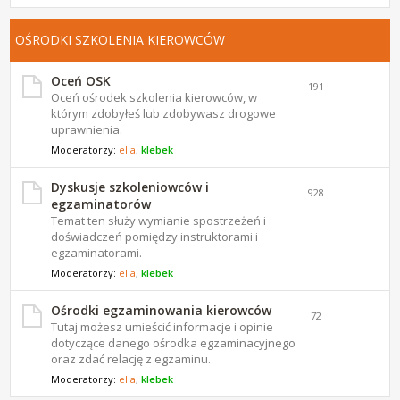
OŚRODKI SZKOLENIA KIEROWCÓW
Oceń OSK
191
Oceń ośrodek szkolenia kierowców, w
którym zdobyłeś lub zdobywasz drogowe
uprawnienia.
Moderatorzy:
ella
,
klebek
Dyskusje szkoleniowców i
928
egzaminatorów
Temat ten służy wymianie spostrzeżeń i
doświadczeń pomiędzy instruktorami i
egzaminatorami.
Moderatorzy:
ella
,
klebek
Ośrodki egzaminowania kierowców
72
Tutaj możesz umieścić informacje i opinie
dotyczące danego ośrodka egzaminacyjnego
oraz zdać relację z egzaminu.
Moderatorzy:
ella
,
klebek