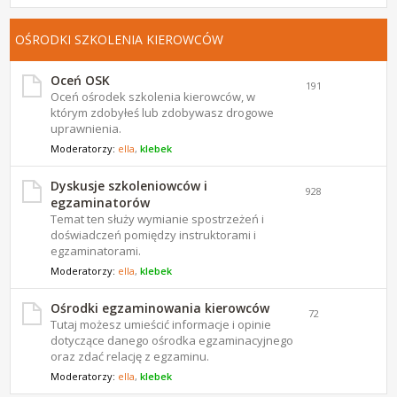
OŚRODKI SZKOLENIA KIEROWCÓW
Oceń OSK
191
Oceń ośrodek szkolenia kierowców, w
którym zdobyłeś lub zdobywasz drogowe
uprawnienia.
Moderatorzy:
ella
,
klebek
Dyskusje szkoleniowców i
928
egzaminatorów
Temat ten służy wymianie spostrzeżeń i
doświadczeń pomiędzy instruktorami i
egzaminatorami.
Moderatorzy:
ella
,
klebek
Ośrodki egzaminowania kierowców
72
Tutaj możesz umieścić informacje i opinie
dotyczące danego ośrodka egzaminacyjnego
oraz zdać relację z egzaminu.
Moderatorzy:
ella
,
klebek