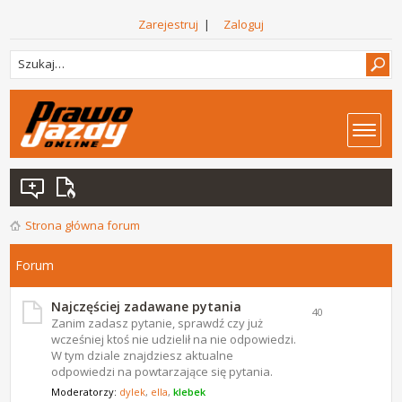
Zarejestruj
|
Zaloguj
Strona główna forum
Forum
Najczęściej zadawane pytania
40
Zanim zadasz pytanie, sprawdź czy już
wcześniej ktoś nie udzielił na nie odpowiedzi.
W tym dziale znajdziesz aktualne
odpowiedzi na powtarzające się pytania.
Moderatorzy:
dylek
,
ella
,
klebek