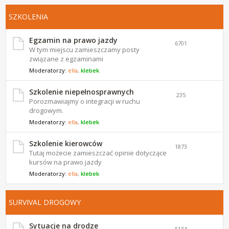
SZKOLENIA
Egzamin na prawo jazdy
6701
W tym miejscu zamieszczamy posty
związane z egzaminami
Moderatorzy:
ella
,
klebek
Szkolenie niepełnosprawnych
235
Porozmawiajmy o integracji w ruchu
drogowym.
Moderatorzy:
ella
,
klebek
Szkolenie kierowców
1873
Tutaj możecie zamieszczać opinie dotyczące
kursów na prawo jazdy
Moderatorzy:
ella
,
klebek
SURVIVAL DROGOWY
Sytuacje na drodze
5134