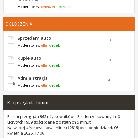
Moderatorzy:
dylek
,
ella
,
klebek
OGŁOSZENIA
Sprzedam auto
63
Moderatorzy:
ella
,
klebek
Kupie auto
18
Moderatorzy:
ella
,
klebek
Administracja
4
Moderatorzy:
ella
,
klebek
Kto przegląda forum
Forum przegląda
962
użytkowników :: 3 zidentyfikowanych, 0
ukrytych i 959 gości (dane z ostatnich 5 minut)
Najwięcej użytkowników online (
10819
) było poniedziałek 06
kwietnia 2026, 17:06