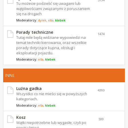
Tu możecie podzielić się uwagami lub
wątpliwościami związanymi z poruszaniem
się na drogach
Moderatorzy:
dylek
,
ella
,
klebek
Porady techniczne
1474
Tutaj mile będą widziane wypowiedzi na
temat techniki kierowania, oraz wszelkie
porady dotyczące kupna, obsługi i
eksploatacji pojazdu.
Moderatorzy:
ella
,
klebek
INNE
Luźna gadka
4393
Wszystko co nie mieści się w powyższych
kategoriach.
Moderatorzy:
ella
,
klebek
Kosz
599
Wątki niepotrzebne lub wygasłe, czyli po
prostu śmieci.