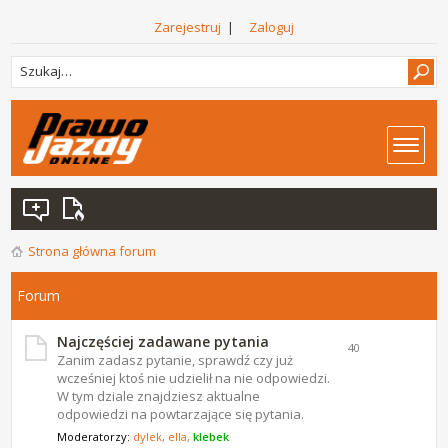
Zarejestruj
|
Zaloguj
Strona główna forum
Forum
Najczęściej zadawane pytania
40
Zanim zadasz pytanie, sprawdź czy już
wcześniej ktoś nie udzielił na nie odpowiedzi.
W tym dziale znajdziesz aktualne
odpowiedzi na powtarzające się pytania.
Moderatorzy:
dylek
,
ella
,
klebek