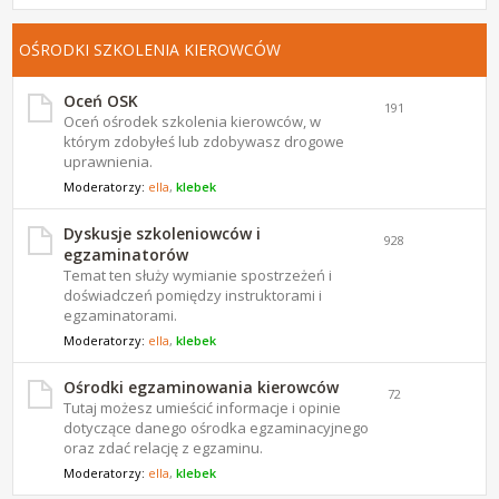
OŚRODKI SZKOLENIA KIEROWCÓW
Oceń OSK
191
Oceń ośrodek szkolenia kierowców, w
którym zdobyłeś lub zdobywasz drogowe
uprawnienia.
Moderatorzy:
ella
,
klebek
Dyskusje szkoleniowców i
928
egzaminatorów
Temat ten służy wymianie spostrzeżeń i
doświadczeń pomiędzy instruktorami i
egzaminatorami.
Moderatorzy:
ella
,
klebek
Ośrodki egzaminowania kierowców
72
Tutaj możesz umieścić informacje i opinie
dotyczące danego ośrodka egzaminacyjnego
oraz zdać relację z egzaminu.
Moderatorzy:
ella
,
klebek