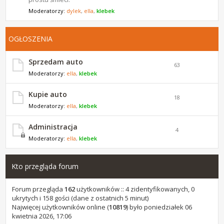
Moderatorzy:
dylek
,
ella
,
klebek
OGŁOSZENIA
Sprzedam auto
63
Moderatorzy:
ella
,
klebek
Kupie auto
18
Moderatorzy:
ella
,
klebek
Administracja
4
Moderatorzy:
ella
,
klebek
Kto przegląda forum
Forum przegląda
162
użytkowników :: 4 zidentyfikowanych, 0
ukrytych i 158 gości (dane z ostatnich 5 minut)
Najwięcej użytkowników online (
10819
) było poniedziałek 06
kwietnia 2026, 17:06