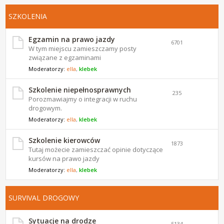
SZKOLENIA
Egzamin na prawo jazdy
6701
W tym miejscu zamieszczamy posty
związane z egzaminami
Moderatorzy:
ella
,
klebek
Szkolenie niepełnosprawnych
235
Porozmawiajmy o integracji w ruchu
drogowym.
Moderatorzy:
ella
,
klebek
Szkolenie kierowców
1873
Tutaj możecie zamieszczać opinie dotyczące
kursów na prawo jazdy
Moderatorzy:
ella
,
klebek
SURVIVAL DROGOWY
Sytuacje na drodze
5134