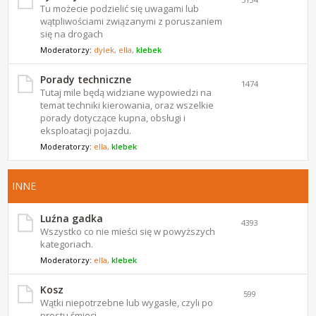
Tu możecie podzielić się uwagami lub
wątpliwościami związanymi z poruszaniem
się na drogach
Moderatorzy:
dylek
,
ella
,
klebek
Porady techniczne
1474
Tutaj mile będą widziane wypowiedzi na
temat techniki kierowania, oraz wszelkie
porady dotyczące kupna, obsługi i
eksploatacji pojazdu.
Moderatorzy:
ella
,
klebek
INNE
Luźna gadka
4393
Wszystko co nie mieści się w powyższych
kategoriach.
Moderatorzy:
ella
,
klebek
Kosz
599
Wątki niepotrzebne lub wygasłe, czyli po
prostu śmieci.