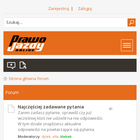
Zarejestruj
|
Zaloguj
Strona główna forum
Forum
Najczęściej zadawane pytania
40
Zanim zadasz pytanie, sprawdź czy już
wcześniej ktoś nie udzielił na nie odpowiedzi.
W tym dziale znajdziesz aktualne
odpowiedzi na powtarzające się pytania.
Moderatorzy:
dylek
,
ella
,
klebek