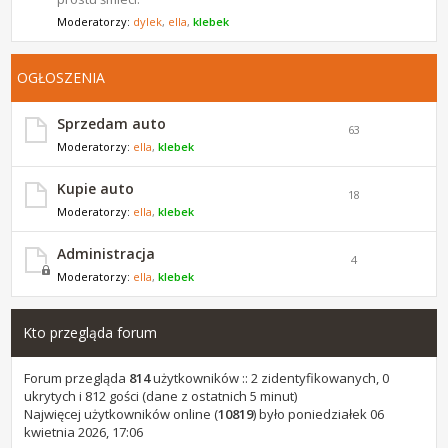
Moderatorzy:
dylek
,
ella
,
klebek
OGŁOSZENIA
Sprzedam auto
63
Moderatorzy:
ella
,
klebek
Kupie auto
18
Moderatorzy:
ella
,
klebek
Administracja
4
Moderatorzy:
ella
,
klebek
Kto przegląda forum
Forum przegląda
814
użytkowników :: 2 zidentyfikowanych, 0
ukrytych i 812 gości (dane z ostatnich 5 minut)
Najwięcej użytkowników online (
10819
) było poniedziałek 06
kwietnia 2026, 17:06