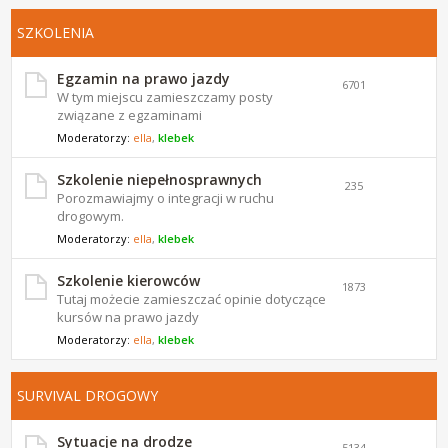
SZKOLENIA
Egzamin na prawo jazdy
6701
W tym miejscu zamieszczamy posty
związane z egzaminami
Moderatorzy:
ella
,
klebek
Szkolenie niepełnosprawnych
235
Porozmawiajmy o integracji w ruchu
drogowym.
Moderatorzy:
ella
,
klebek
Szkolenie kierowców
1873
Tutaj możecie zamieszczać opinie dotyczące
kursów na prawo jazdy
Moderatorzy:
ella
,
klebek
SURVIVAL DROGOWY
Sytuacje na drodze
5134