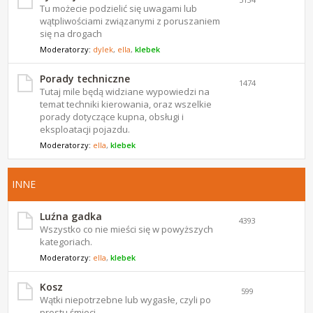
Tu możecie podzielić się uwagami lub
wątpliwościami związanymi z poruszaniem
się na drogach
Moderatorzy:
dylek
,
ella
,
klebek
Porady techniczne
1474
Tutaj mile będą widziane wypowiedzi na
temat techniki kierowania, oraz wszelkie
porady dotyczące kupna, obsługi i
eksploatacji pojazdu.
Moderatorzy:
ella
,
klebek
INNE
Luźna gadka
4393
Wszystko co nie mieści się w powyższych
kategoriach.
Moderatorzy:
ella
,
klebek
Kosz
599
Wątki niepotrzebne lub wygasłe, czyli po
prostu śmieci.