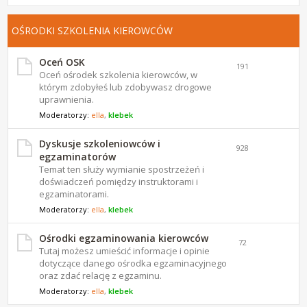
OŚRODKI SZKOLENIA KIEROWCÓW
Oceń OSK
191
Oceń ośrodek szkolenia kierowców, w
którym zdobyłeś lub zdobywasz drogowe
uprawnienia.
Moderatorzy:
ella
,
klebek
Dyskusje szkoleniowców i
928
egzaminatorów
Temat ten służy wymianie spostrzeżeń i
doświadczeń pomiędzy instruktorami i
egzaminatorami.
Moderatorzy:
ella
,
klebek
Ośrodki egzaminowania kierowców
72
Tutaj możesz umieścić informacje i opinie
dotyczące danego ośrodka egzaminacyjnego
oraz zdać relację z egzaminu.
Moderatorzy:
ella
,
klebek