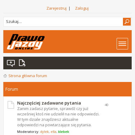
Zarejestruj
|
Zaloguj
Strona główna forum
Forum
Najczęściej zadawane pytania
40
Zanim zadasz pytanie, sprawdź czy już
wcześniej ktoś nie udzielił na nie odpowiedzi.
W tym dziale znajdziesz aktualne
odpowiedzi na powtarzające się pytania.
Moderatorzy:
dylek
,
ella
,
klebek