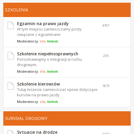
SZKOLENIA
Egzamin na prawo jazdy
6701
W tym miejscu zamieszczamy posty
związane z egzaminami
Moderatorzy:
ella
,
klebek
Szkolenie niepełnosprawnych
235
Porozmawiajmy o integracji w ruchu
drogowym.
Moderatorzy:
ella
,
klebek
Szkolenie kierowców
1873
Tutaj możecie zamieszczać opinie dotyczące
kursów na prawo jazdy
Moderatorzy:
ella
,
klebek
SURVIVAL DROGOWY
Sytuacje na drodze
5134