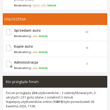
Moderatorzy:
dylek
,
ella
,
klebek
OGŁOSZENIA
Sprzedam auto
63
Moderatorzy:
ella
,
klebek
Kupie auto
18
Moderatorzy:
ella
,
klebek
Administracja
4
Moderatorzy:
ella
,
klebek
Kto przegląda forum
Forum przegląda
234
użytkowników :: 3 zidentyfikowanych, 0
ukrytych i 231 gości (dane z ostatnich 5 minut)
Najwięcej użytkowników online (
10819
) było poniedziałek 06
kwietnia 2026, 17:06