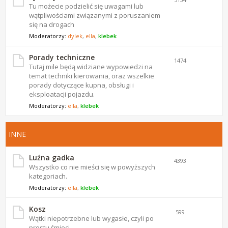
Tu możecie podzielić się uwagami lub
wątpliwościami związanymi z poruszaniem
się na drogach
Moderatorzy:
dylek
,
ella
,
klebek
Porady techniczne
1474
Tutaj mile będą widziane wypowiedzi na
temat techniki kierowania, oraz wszelkie
porady dotyczące kupna, obsługi i
eksploatacji pojazdu.
Moderatorzy:
ella
,
klebek
INNE
Luźna gadka
4393
Wszystko co nie mieści się w powyższych
kategoriach.
Moderatorzy:
ella
,
klebek
Kosz
599
Wątki niepotrzebne lub wygasłe, czyli po
prostu śmieci.