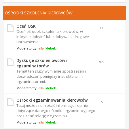
OŚRODKI SZKOLENIA KIEROWCÓW
Oceń OSK
191
Oceń ośrodek szkolenia kierowców, w
którym zdobyłeś lub zdobywasz drogowe
uprawnienia.
Moderatorzy:
ella
,
klebek
Dyskusje szkoleniowców i
928
egzaminatorów
Temat ten służy wymianie spostrzeżeń i
doświadczeń pomiędzy instruktorami i
egzaminatorami.
Moderatorzy:
ella
,
klebek
Ośrodki egzaminowania kierowców
72
Tutaj możesz umieścić informacje i opinie
dotyczące danego ośrodka egzaminacyjnego
oraz zdać relację z egzaminu.
Moderatorzy:
ella
,
klebek