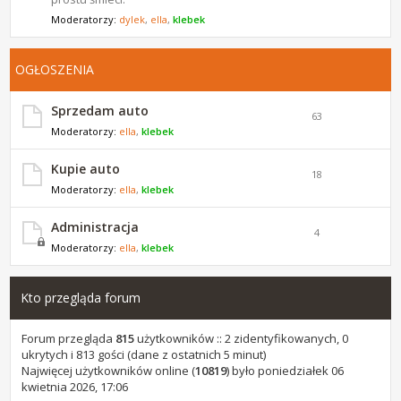
Moderatorzy:
dylek
,
ella
,
klebek
OGŁOSZENIA
Sprzedam auto
63
Moderatorzy:
ella
,
klebek
Kupie auto
18
Moderatorzy:
ella
,
klebek
Administracja
4
Moderatorzy:
ella
,
klebek
Kto przegląda forum
Forum przegląda
815
użytkowników :: 2 zidentyfikowanych, 0
ukrytych i 813 gości (dane z ostatnich 5 minut)
Najwięcej użytkowników online (
10819
) było poniedziałek 06
kwietnia 2026, 17:06