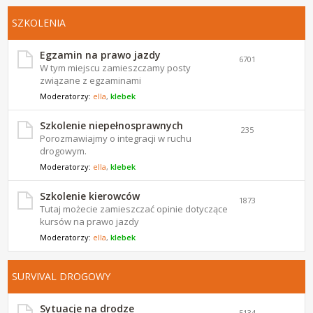
SZKOLENIA
Egzamin na prawo jazdy
6701
W tym miejscu zamieszczamy posty
związane z egzaminami
Moderatorzy:
ella
,
klebek
Szkolenie niepełnosprawnych
235
Porozmawiajmy o integracji w ruchu
drogowym.
Moderatorzy:
ella
,
klebek
Szkolenie kierowców
1873
Tutaj możecie zamieszczać opinie dotyczące
kursów na prawo jazdy
Moderatorzy:
ella
,
klebek
SURVIVAL DROGOWY
Sytuacje na drodze
5134