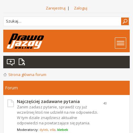
Zarejestruj
|
Zaloguj
Strona główna forum
Forum
Najczęściej zadawane pytania
40
Zanim zadasz pytanie, sprawdź czy już
wcześniej ktoś nie udzielił na nie odpowiedzi.
W tym dziale znajdziesz aktualne
odpowiedzi na powtarzające się pytania.
Moderatorzy:
dylek
,
ella
,
klebek