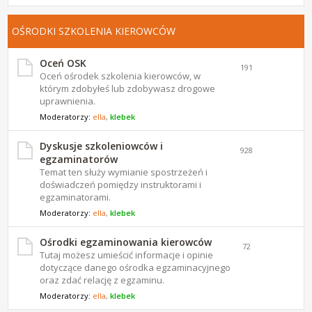
OŚRODKI SZKOLENIA KIEROWCÓW
Oceń OSK
191
Oceń ośrodek szkolenia kierowców, w
którym zdobyłeś lub zdobywasz drogowe
uprawnienia.
Moderatorzy:
ella
,
klebek
Dyskusje szkoleniowców i
928
egzaminatorów
Temat ten służy wymianie spostrzeżeń i
doświadczeń pomiędzy instruktorami i
egzaminatorami.
Moderatorzy:
ella
,
klebek
Ośrodki egzaminowania kierowców
72
Tutaj możesz umieścić informacje i opinie
dotyczące danego ośrodka egzaminacyjnego
oraz zdać relację z egzaminu.
Moderatorzy:
ella
,
klebek