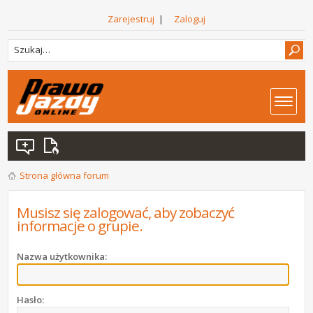
Zarejestruj
|
Zaloguj
Strona główna forum
Musisz się zalogować, aby zobaczyć
informacje o grupie.
Nazwa użytkownika:
Hasło: