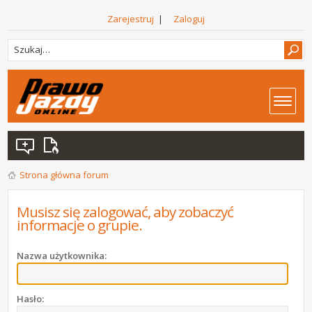
Zarejestruj
|
Zaloguj
Strona główna forum
Musisz się zalogować, aby zobaczyć
informacje o grupie.
Nazwa użytkownika:
Hasło: