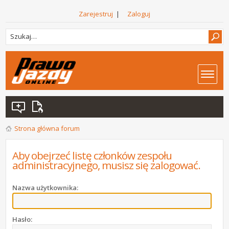
Zarejestruj
|
Zaloguj
Strona główna forum
Aby obejrzeć listę członków zespołu
administracyjnego, musisz się zalogować.
Nazwa użytkownika:
Hasło: