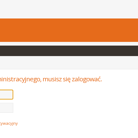
inistracyjnego, musisz się zalogować.
ktywacyjny