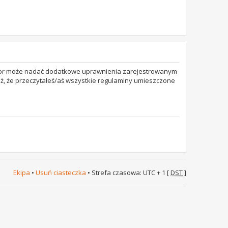
trator może nadać dodatkowe uprawnienia zarejestrowanym
też, że przeczytałeś/aś wszystkie regulaminy umieszczone
Ekipa
•
Usuń ciasteczka
• Strefa czasowa: UTC + 1 [
DST
]