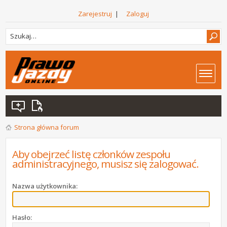
Zarejestruj
|
Zaloguj
Strona główna forum
Aby obejrzeć listę członków zespołu
administracyjnego, musisz się zalogować.
Nazwa użytkownika:
Hasło: