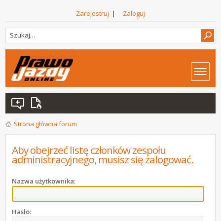
Zarejestruj
|
Zaloguj
Strona główna forum
Aby obejrzeć listę członków zespołu
administracyjnego, musisz się zalogować.
Nazwa użytkownika:
Hasło: