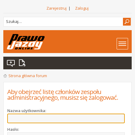
Zarejestruj
|
Zaloguj
Strona główna forum
Aby obejrzeć listę członków zespołu
administracyjnego, musisz się zalogować.
Nazwa użytkownika:
Hasło: