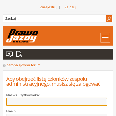
Zarejestruj
|
Zaloguj
Strona główna forum
Aby obejrzeć listę członków zespołu
administracyjnego, musisz się zalogować.
Nazwa użytkownika:
Hasło: