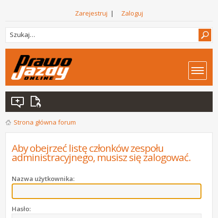
Zarejestruj
|
Zaloguj
Strona główna forum
Aby obejrzeć listę członków zespołu
administracyjnego, musisz się zalogować.
Nazwa użytkownika:
Hasło: