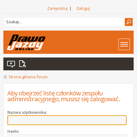
Zarejestruj
|
Zaloguj
Strona główna forum
Aby obejrzeć listę członków zespołu
administracyjnego, musisz się zalogować.
Nazwa użytkownika:
Hasło: