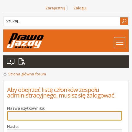
Zarejestruj
|
Zaloguj
Strona główna forum
Aby obejrzeć listę członków zespołu
administracyjnego, musisz się zalogować.
Nazwa użytkownika:
Hasło: