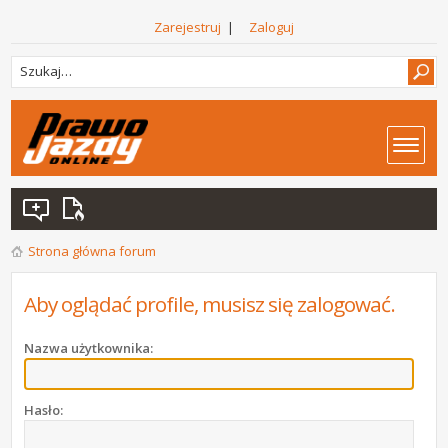
Zarejestruj
|
Zaloguj
Strona główna forum
Aby oglądać profile, musisz się zalogować.
Nazwa użytkownika:
Hasło: