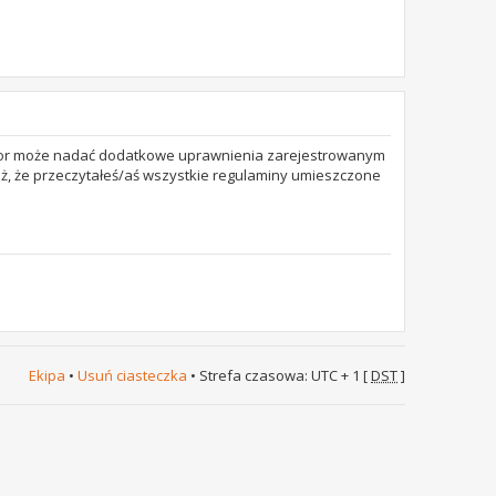
trator może nadać dodatkowe uprawnienia zarejestrowanym
też, że przeczytałeś/aś wszystkie regulaminy umieszczone
Ekipa
•
Usuń ciasteczka
• Strefa czasowa: UTC + 1 [
DST
]