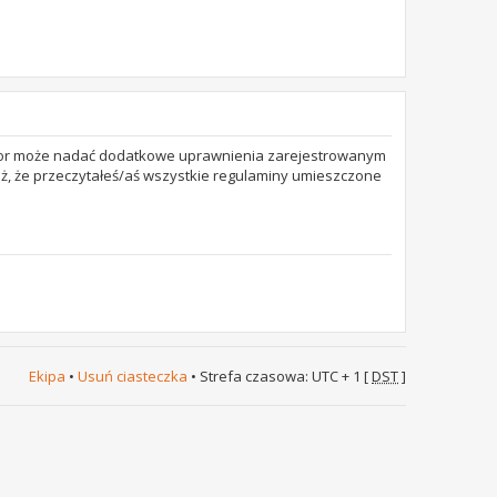
trator może nadać dodatkowe uprawnienia zarejestrowanym
też, że przeczytałeś/aś wszystkie regulaminy umieszczone
Ekipa
•
Usuń ciasteczka
• Strefa czasowa: UTC + 1 [
DST
]