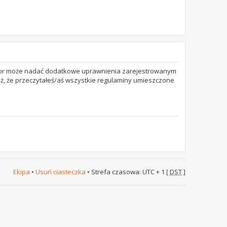
trator może nadać dodatkowe uprawnienia zarejestrowanym
też, że przeczytałeś/aś wszystkie regulaminy umieszczone
Ekipa
•
Usuń ciasteczka
• Strefa czasowa: UTC + 1 [
DST
]