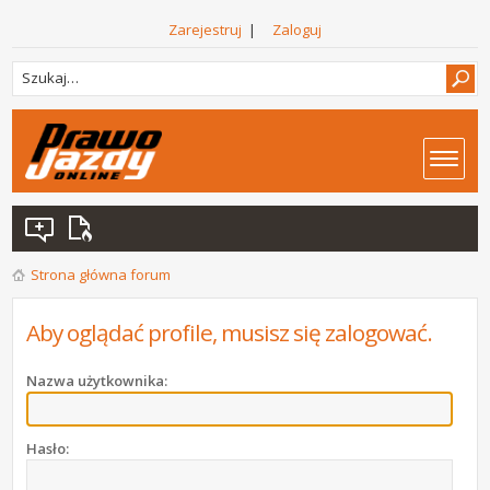
Zarejestruj
|
Zaloguj
Strona główna forum
Aby oglądać profile, musisz się zalogować.
Nazwa użytkownika:
Hasło: