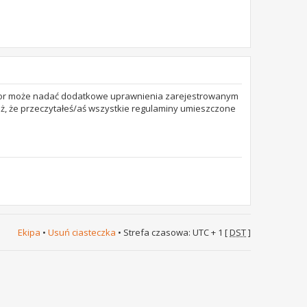
trator może nadać dodatkowe uprawnienia zarejestrowanym
też, że przeczytałeś/aś wszystkie regulaminy umieszczone
Ekipa
•
Usuń ciasteczka
• Strefa czasowa: UTC + 1 [
DST
]