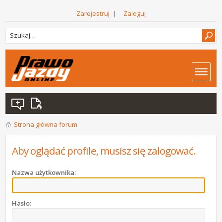
Zarejestruj
|
Zaloguj
Strona główna forum
Aby oglądać profile, musisz się zalogować.
Nazwa użytkownika:
Hasło: