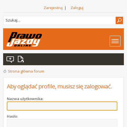
Zarejestruj
|
Zaloguj
Strona główna forum
Aby oglądać profile, musisz się zalogować.
Nazwa użytkownika:
Hasło: