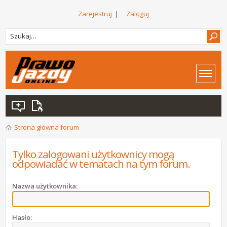
Zarejestruj
|
Zaloguj
Strona główna forum
Tylko zalogowani użytkownicy mogą
odpowiadać w tematach na tym forum.
Nazwa użytkownika:
Hasło: