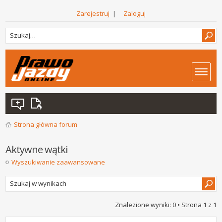
Zarejestruj
|
Zaloguj
Strona główna forum
Aktywne wątki
Wyszukiwanie zaawansowane
Znalezione wyniki: 0 • Strona
1
z
1