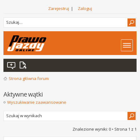
Zarejestruj
|
Zaloguj
Strona główna forum
Aktywne wątki
Wyszukiwanie zaawansowane
Znalezione wyniki: 0 • Strona
1
z
1