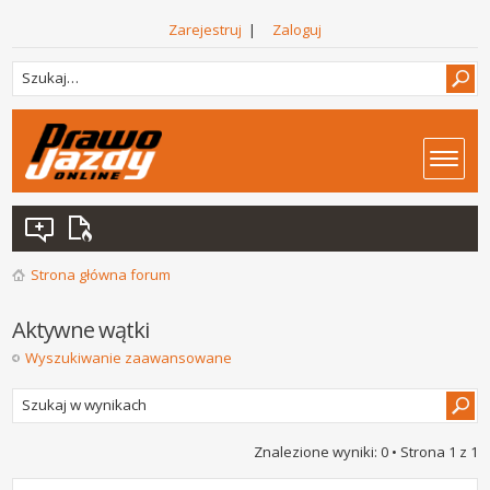
Zarejestruj
|
Zaloguj
Strona główna forum
Aktywne wątki
Wyszukiwanie zaawansowane
Znalezione wyniki: 0 • Strona
1
z
1